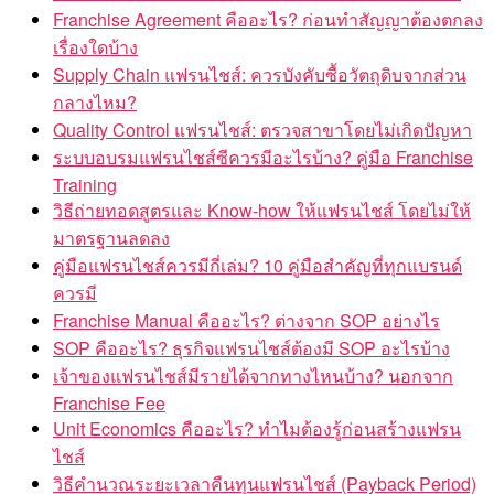
Franchise Agreement คืออะไร? ก่อนทำสัญญาต้องตกลง
เรื่องใดบ้าง
Supply Chain แฟรนไชส์: ควรบังคับซื้อวัตถุดิบจากส่วน
กลางไหม?
Quality Control แฟรนไชส์: ตรวจสาขาโดยไม่เกิดปัญหา
ระบบอบรมแฟรนไชส์ซีควรมีอะไรบ้าง? คู่มือ Franchise
Training
วิธีถ่ายทอดสูตรและ Know-how ให้แฟรนไชส์ โดยไม่ให้
มาตรฐานลดลง
คู่มือแฟรนไชส์ควรมีกี่เล่ม? 10 คู่มือสำคัญที่ทุกแบรนด์
ควรมี
Franchise Manual คืออะไร? ต่างจาก SOP อย่างไร
SOP คืออะไร? ธุรกิจแฟรนไชส์ต้องมี SOP อะไรบ้าง
เจ้าของแฟรนไชส์มีรายได้จากทางไหนบ้าง? นอกจาก
Franchise Fee
Unit Economics คืออะไร? ทำไมต้องรู้ก่อนสร้างแฟรน
ไชส์
วิธีคำนวณระยะเวลาคืนทุนแฟรนไชส์ (Payback Period)