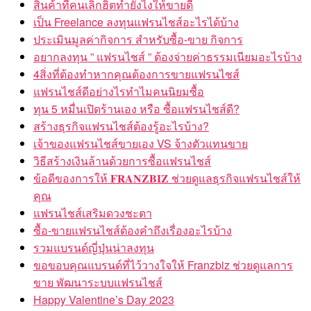
สินค้าที่คนเลิกฮิตทำยังไงให้ขายดี
เป็น Freelance ลงทุนแฟรนไชส์อะไรได้บ้าง
ประเมินมูลค่ากิจการ สำหรับซื้อ-ขาย กิจการ
อยากลงทุน ” แฟรนไชส์ ” ต้องจ่ายค่าธรรมเนียมอะไรบ้าง
4สิ่งที่ต้องทำหากคุณต้องการขายแฟรนไชส์
แฟรนไชส์ดีอย่างไรทำไมคนนิยมซื้อ
ทุน 5 หมื่นเปิดร้านเอง หรือ ซื้อแฟรนไชส์ดี?
สร้างธุรกิจแฟรนไชส์ต้องรู้อะไรบ้าง?
เจ้าของแฟรนไชส์ขายเอง VS จ้างตัวแทนขาย
วิธีสร้างเงินล้านด้วยการซื้อแฟรนไชส์
ข้อดีของการให้ 𝐅𝐑𝐀𝐍𝐙𝐁𝐈𝐙 ช่วยดูแลธุรกิจแฟรนไชส์ให้
คุณ
แฟรนไชส์เสริมดวงชะตา
ซื้อ-ขายแฟรนไชส์ต้องคำถึงเรื่องอะไรบ้าง
รวมแบรนด์ญี่ปุ่นน่าลงทุน
ขอขอบคุณแบรนด์ที่ไว้วางใจให้ Franzbiz ช่วยดูแลการ
ขาย พัฒนาระบบแฟรนไชส์
Happy Valentine’s Day 2023