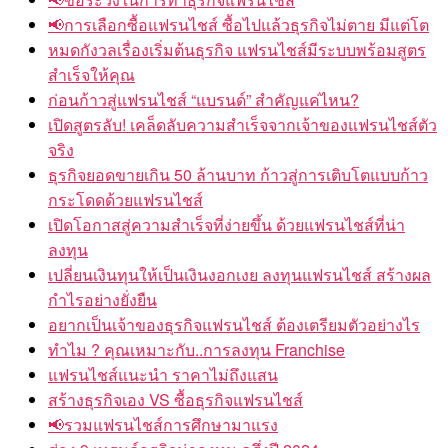
📢การเลือกซื้อแฟรนไชส์ ซื้อไปแล้วธุรกิจไม่ตาย มีแต่โต
หมดกังวลเรื่องเริ่มต้นธุรกิจ แฟรนไชส์มีระบบพร้อมสูตร
สำเร็จให้คุณ
ก่อนก้าวสู่แฟรนไชส์ “แบรนด์” สำคัญแค่ไหน?
เปิดสูตรลับ! เคล็ดลับความสำเร็จจากเจ้าของแฟรนไชส์ตัว
จริง
ธุรกิจยอดขายเกิน 50 ล้านบาท ก้าวสู่การเติบโตแบบก้าว
กระโดดด้วยแฟรนไชส์
เปิดโอกาสสู่ความสำเร็จที่ง่ายขึ้น ด้วยแฟรนไชส์ที่น่า
ลงทุน
เปลี่ยนเงินทุนให้เป็นเงินงอกเงย ลงทุนแฟรนไชส์ สร้างผล
กำไรอย่างยั่งยืน
อยากเป็นเจ้าของธุรกิจแฟรนไชส์ ต้องเตรียมตัวอย่างไร
ทำไม ? คุณเหมาะกับ..การลงทุน Franchise
แฟรนไชส์แนะนำ ราคาไม่ถึงแสน
สร้างธุรกิจเอง VS ซื้อธุรกิจแฟรนไชส์
📢รวมแฟรนไชส์การศึกษามาแรง