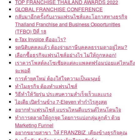
TOP FRANCHISE THAILAND AWARDS 2022
GLOBAL FRANCHISE CONFERENCE
กลับมาอีกครั้งกับงานแฟรนไชส์และโอกาสทางธุรกิจ
Thailand Franchise and Business Opportunities
(TFBO) ปีที่ 18
e-Tax Invoice คืออะไร?
จดนิติบุคคลแล้ว ต้องจ่ายภาษีบุคคลธรรมดาอยู่ไหม?
เลือกซื้อธุรกิจแฟรนไชส์อย่างไร ไม่ให้ถูกหลอก!
เราควรโพสต์ลงโซเชียลแต่ละแพลตฟร์อมบ่อยแค่ไหนถึง
จะพอดี
การค้ายุคใหม่ ต้องใส่ใจความเป็นมนุษย์
ทำไมธุรกิจ ต้องทำแฟรนไชส์
วิธีทำให้วัยรุ่น ประสบความสำเร็จเร็วและแรง
ไอเดีย เปิดร้านข้าง 7-Eleven ทำกำไรสูงสุด
อยากทำแฟรนไชส์ แบรนไหนดีแบรนด์ไหนโดนใจ
ทำการตลาดให้ถูกจุด โดยการแบ่งกลุ่มลูกค้า ด้วย
Marketing Funnel
อยากขยายสาขา ให้ FRANZBIZ เคียงข้างธุรกิจคุณ