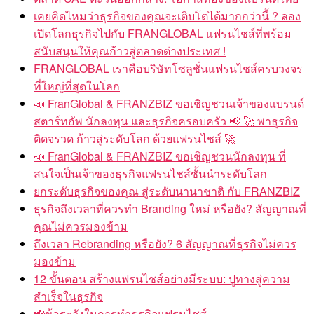
เคยคิดไหมว่าธุรกิจของคุณจะเติบโตได้มากกว่านี้ ? ลอง
เปิดโลกธุรกิจไปกับ FRANGLOBAL แฟรนไชส์ที่พร้อม
สนับสนุนให้คุณก้าวสู่ตลาดต่างประเทศ !
FRANGLOBAL เราคือบริษัทโซลูชั่นแฟรนไชส์ครบวงจร
ที่ใหญ่ที่สุดในโลก
📣 FranGlobal & FRANZBIZ ขอเชิญชวนเจ้าของแบรนด์
สตาร์ทอัพ นักลงทุน และธุรกิจครอบครัว 📢 🚀 พาธุรกิจ
ติดจรวด ก้าวสู่ระดับโลก ด้วยแฟรนไชส์ 🚀
📣 FranGlobal & FRANZBIZ ขอเชิญชวนนักลงทุน ที่
สนใจเป็นเจ้าของธุรกิจแฟรนไชส์ชั้นนำระดับโลก
ยกระดับธุรกิจของคุณ สู่ระดับนานาชาติ กับ FRANZBIZ
ธุรกิจถึงเวลาที่ควรทำ Branding ใหม่ หรือยัง? สัญญาณที่
คุณไม่ควรมองข้าม
ถึงเวลา Rebranding หรือยัง? 6 สัญญาณที่ธุรกิจไม่ควร
มองข้าม
12 ขั้นตอน สร้างแฟรนไชส์อย่างมีระบบ: ปูทางสู่ความ
สำเร็จในธุรกิจ
📢ข้อระวังในการทำธุรกิจแฟรนไชส์