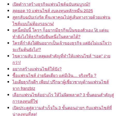
เปิดตำราสร้างธุรกิจแฟรนไชส์ฉบับสมบูรณ์!!
สุดยอด 10 แฟรนไชส์ งบลงทุนหลักหมื่น 2025
สูตรลับฉบับเร่งรัด ที่จะพาคุณไปสู่เส้นทางรวยด้วยแฟรน
ไชส์แบบไม่ต้องรอนาน!
ยุคนี้สมัยนี้ ใครๆ ก็อยากมีธุรกิจเป็นของตัวเอง 🚀 แต่จะ
ทำยังไงให้ธุรกิจปังยืนหนึ่งในตลาดได้?
ใครที่กำลังใฝ่ฝันอยากเป็นเจ้าของธุรกิจ แต่ยังไม่แน่ใจว่า
จะเริ่มต้นยังไง!?
ไขความลับ 3 เหตุผลสำคัญที่ทำให้แฟรนไชส์ “รอด” ง่าย
กว่า!
อยากสร้างแฟรนไชส์ให้ปัง?
ซื้อแฟรนไชส์ ง่ายนิดเดียว แค่มีเงิน… จริงหรือ ?
ไอเดียธุรกิจดีๆ เพียบ! ปรึกษาผู้เชี่ยวชาญด้านแฟรนไชส์
จาก franzbiz
เลือกแฟรนไชส์อย่างไร ให้ไม่ผิดพลาด? 3 ขั้นตอนสำคัญสู่
การลงทุนที่ใช่
เปิดประตูสู่ความสำเร็จใน 3 ขั้นตอนง่ายๆ กับแฟรนไชส์ที่
น่าลงทุนที่สุด!