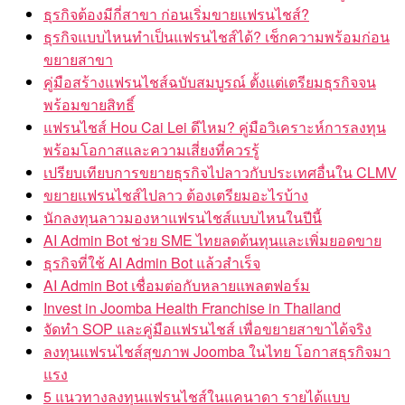
ธุรกิจต้องมีกี่สาขา ก่อนเริ่มขายแฟรนไชส์?
ธุรกิจแบบไหนทำเป็นแฟรนไชส์ได้? เช็กความพร้อมก่อน
ขยายสาขา
คู่มือสร้างแฟรนไชส์ฉบับสมบูรณ์ ตั้งแต่เตรียมธุรกิจจน
พร้อมขายสิทธิ์
แฟรนไชส์ Hou Cai Lei ดีไหม? คู่มือวิเคราะห์การลงทุน
พร้อมโอกาสและความเสี่ยงที่ควรรู้
เปรียบเทียบการขยายธุรกิจไปลาวกับประเทศอื่นใน CLMV
ขยายแฟรนไชส์ไปลาว ต้องเตรียมอะไรบ้าง
นักลงทุนลาวมองหาแฟรนไชส์แบบไหนในปีนี้
AI Admin Bot ช่วย SME ไทยลดต้นทุนและเพิ่มยอดขาย
ธุรกิจที่ใช้ AI Admin Bot แล้วสำเร็จ
AI Admin Bot เชื่อมต่อกับหลายแพลตฟอร์ม
Invest in Joomba Health Franchise in Thailand
จัดทำ SOP และคู่มือแฟรนไชส์ เพื่อขยายสาขาได้จริง
ลงทุนแฟรนไชส์สุขภาพ Joomba ในไทย โอกาสธุรกิจมา
แรง
5 แนวทางลงทุนแฟรนไชส์ในแคนาดา รายได้แบบ