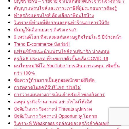
สัญญาแฟรนไชส์และภาระภาษีที่ผู้ประกอบการต้องรู้
ทำธุรกิจแฟรนไชส์ ต้องเสียภาษีอะไรบ้าง
วิเคราะห์ทำเลที่ตั้งก่อนลงทุนทำร้านอาหารให้ปัง
มีเมนูให้เลือกเยอะๆ ดีจริงเหรอ?
9 เทรนด์โลก ที่จะส่งผลต่อเศรษฐกิจไทยใน 5 ปีข้างหน้า
Trend E-commerce ปังเว่อร์!
แฟรนซ์บิซแนะนำแฟรนไชส์คาเฟ่น่ารัก น่าลงทุน
ธุรกิจ 5 ประเภท ที่จะขยายตัวขึ้นหลัง COVID-19
คนไทยชมวิดีโอ YouTube ‘การเงิน-การลงทุน’ เพิ่มขึ้น
กว่า 100%
ข้อควรรู้ถ้าอยากเป็นสุดยอดนักขายดิจิทัล
การตลาดในยุคที่ผู้บริโภค ‘ป่วยใจ’
การวางแผนทางการเงิน สำหรับเจ้าของกิจการ
ลงทุน ธุรกิจร้านกาแฟ อย่างไรไม่ให้เจ๊ง!
ปัจจัยในการ วิเคราะห์ Threats อุปสรรค
ปัจจัยในการ วิเคราะห์ Opportunity โอกาส
วิเคราะห์ Weakness จุดอ่อนของธุรกิจสำคัญอย่างไร ?
ปัจจัยและความสำคัญในการวิเคราะห์ Strength จุดแข็ง