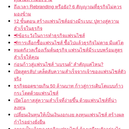
ถึงเวลา Rebranding หรือยัง? 6 สัญญาณที่ธุรกิจไม่ควร
มองข้าม
12 ขั้นตอน สร้างแฟรนไชส์อย่างมีระบบ: ปูทางสู่ความ
สำเร็จในธุรกิจ
ข้อระวังในการทำธุรกิจแฟรนไชส์
การเลือกซื้อแฟรนไชส์ ซื้อไปแล้วธุรกิจไม่ตาย มีแต่โต
หมดกังวลเรื่องเริ่มต้นธุรกิจ แฟรนไชส์มีระบบพร้อมสูตร
สำเร็จให้คุณ
ก่อนก้าวสู่แฟรนไชส์ “แบรนด์” สำคัญแค่ไหน?
เปิดสูตรลับ! เคล็ดลับความสำเร็จจากเจ้าของแฟรนไชส์ตัว
จริง
ธุรกิจยอดขายเกิน 50 ล้านบาท ก้าวสู่การเติบโตแบบก้าว
กระโดดด้วยแฟรนไชส์
เปิดโอกาสสู่ความสำเร็จที่ง่ายขึ้น ด้วยแฟรนไชส์ที่น่า
ลงทุน
เปลี่ยนเงินทุนให้เป็นเงินงอกเงย ลงทุนแฟรนไชส์ สร้างผล
กำไรอย่างยั่งยืน
อยากเป็นเจ้าของธุรกิจแฟรนไชส์ ต้องเตรียมตัวอย่างไร