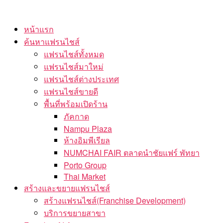
Skip
to
หน้าแรก
the
ค้นหาแฟรนไชส์
content
แฟรนไชส์ทั้งหมด
แฟรนไชส์มาใหม่
แฟรนไชส์ต่างประเทศ
แฟรนไชส์ขายดี
พื้นที่พร้อมเปิดร้าน
ภัคกาด
Nampu Plaza
ห้างอิมพีเรียล
NUMCHAI FAIR ตลาดนำชัยแฟร์ พัทยา
Porto Group
Thai Market
สร้างและขยายแฟรนไชส์
สร้างแฟรนไชส์(Franchise Development)
บริการขยายสาขา