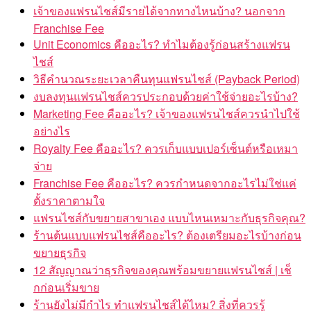
เจ้าของแฟรนไชส์มีรายได้จากทางไหนบ้าง? นอกจาก
Franchise Fee
Unit Economics คืออะไร? ทำไมต้องรู้ก่อนสร้างแฟรน
ไชส์
วิธีคำนวณระยะเวลาคืนทุนแฟรนไชส์ (Payback Period)
งบลงทุนแฟรนไชส์ควรประกอบด้วยค่าใช้จ่ายอะไรบ้าง?
Marketing Fee คืออะไร? เจ้าของแฟรนไชส์ควรนำไปใช้
อย่างไร
Royalty Fee คืออะไร? ควรเก็บแบบเปอร์เซ็นต์หรือเหมา
จ่าย
Franchise Fee คืออะไร? ควรกำหนดจากอะไรไม่ใช่แค่
ตั้งราคาตามใจ
แฟรนไชส์กับขยายสาขาเอง แบบไหนเหมาะกับธุรกิจคุณ?
ร้านต้นแบบแฟรนไชส์คืออะไร? ต้องเตรียมอะไรบ้างก่อน
ขยายธุรกิจ
12 สัญญาณว่าธุรกิจของคุณพร้อมขยายแฟรนไชส์ | เช็
กก่อนเริ่มขาย
ร้านยังไม่มีกำไร ทำแฟรนไชส์ได้ไหม? สิ่งที่ควรรู้