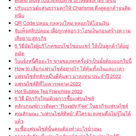
ปรับแบรนด์แสนธรรมดาให้ Charisma ดึงดูดลูกค้าจนติด
หนึบ
QR Code ปลอม กลลวงใหม่ หลอกให้โอนเงิน
จับเท็จสลิปปลอม เผื่อถูกหลอกว่าโอนเงินก่อนสร้างความ
เสียหาย สู่ธุรกิจ
5 วิธีมัดใจผู้บริโภคชอบโชว์ชอบแชร์ ให้เป็นลูกค้าได้อยู่
หมัด
ใบแจ้งหนี้คืออะไร ขายของทุกครั้งจำเป็นมั้ยต้องออกใบนี้
How to เลือกแฟรนไชส์อย่างไร ให้คุ้มทั้งเงินและเวลา
แฟรนไชส์หลักหมื่นที่คุ้มค่า น่าลงทุน ประจำปี 2022
แฟรนไชส์ดีที่ไม่ควรพลาด 2022
Hot Bubble Tea Franchise 2022
6 วิธี มีธุรกิจใหม่ด้วยการซื้อแฟรนไชส์
หลักเกณฑ์การคิดค่า “Royalty Fee” ในธุรกิจแฟรนไชส์
คุณลักษณะ “แฟรนไชส์ทิพย์” ที่ใครจะลงทุนคือไม่รู้ไม่ได้
แล้ว
จะซื้อแฟรนไชส์นั้นคุณต้องทำอะไรบ้างนะ
อาวุธสำคัญ ที่แฟรนไชส์ซอร์ส่งต่อให้ “แฟรนไชส์ซี