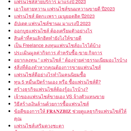
เอาใจสายหวาน แฟรนไชส์ขนมหวานขายดี ปี2023
แฟรนไชส์ ผัดกะเพรา เมนูยอดฮิต ปี2023
อัปเดต แฟรนไชส์ชานม มาแรงปี 2023
ออกบูธแฟรนไชส์ ต้องเตรียมตัวอย่างไร
สินค้าที่คนเลิกฮิตทำยังไงให้ขายดี
เป็น Freelance ลงทุนแฟรนไชส์อะไรได้บ้าง
ประเมินมูลค่ากิจการ สำหรับซื้อ-ขาย กิจการ
อยากลงทุน ” แฟรนไชส์ ” ต้องจ่ายค่าธรรมเนียมอะไรบ้าง
4สิ่งที่ต้องทำหากคุณต้องการขายแฟรนไชส์
แฟรนไชส์ดีอย่างไรทำไมคนนิยมซื้อ
ทุน 5 หมื่นเปิดร้านเอง หรือ ซื้อแฟรนไชส์ดี?
สร้างธุรกิจแฟรนไชส์ต้องรู้อะไรบ้าง?
เจ้าของแฟรนไชส์ขายเอง VS จ้างตัวแทนขาย
วิธีสร้างเงินล้านด้วยการซื้อแฟรนไชส์
ข้อดีของการให้ 𝐅𝐑𝐀𝐍𝐙𝐁𝐈𝐙 ช่วยดูแลธุรกิจแฟรนไชส์ให้
คุณ
แฟรนไชส์เสริมดวงชะตา
ซื้อ-ขายแฟรนไชส์ต้องคำถึงเรื่องอะไรบ้าง