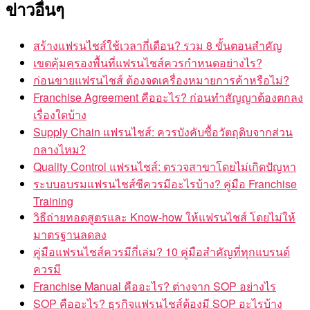
ข่าวอื่นๆ
สร้างแฟรนไชส์ใช้เวลากี่เดือน? รวม 8 ขั้นตอนสำคัญ
เขตคุ้มครองพื้นที่แฟรนไชส์ควรกำหนดอย่างไร?
ก่อนขายแฟรนไชส์ ต้องจดเครื่องหมายการค้าหรือไม่?
Franchise Agreement คืออะไร? ก่อนทำสัญญาต้องตกลง
เรื่องใดบ้าง
Supply Chain แฟรนไชส์: ควรบังคับซื้อวัตถุดิบจากส่วน
กลางไหม?
Quality Control แฟรนไชส์: ตรวจสาขาโดยไม่เกิดปัญหา
ระบบอบรมแฟรนไชส์ซีควรมีอะไรบ้าง? คู่มือ Franchise
Training
วิธีถ่ายทอดสูตรและ Know-how ให้แฟรนไชส์ โดยไม่ให้
มาตรฐานลดลง
คู่มือแฟรนไชส์ควรมีกี่เล่ม? 10 คู่มือสำคัญที่ทุกแบรนด์
ควรมี
Franchise Manual คืออะไร? ต่างจาก SOP อย่างไร
SOP คืออะไร? ธุรกิจแฟรนไชส์ต้องมี SOP อะไรบ้าง