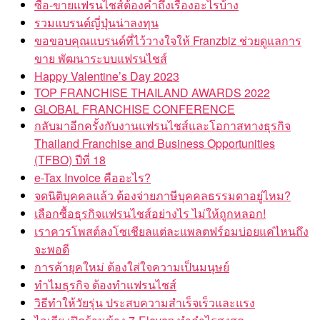
รวมแบรนด์ญี่ปุ่นน่าลงทุน
ขอขอบคุณแบรนด์ที่ไว้วางใจให้ Franzbiz ช่วยดูแลการ
ขาย พัฒนาระบบแฟรนไชส์
Happy Valentine’s Day 2023
TOP FRANCHISE THAILAND AWARDS 2022
GLOBAL FRANCHISE CONFERENCE
กลับมาอีกครั้งกับงานแฟรนไชส์และโอกาสทางธุรกิจ
Thailand Franchise and Business Opportunities
(TFBO) ปีที่ 18
e-Tax Invoice คืออะไร?
จดนิติบุคคลแล้ว ต้องจ่ายภาษีบุคคลธรรมดาอยู่ไหม?
เลือกซื้อธุรกิจแฟรนไชส์อย่างไร ไม่ให้ถูกหลอก!
เราควรโพสต์ลงโซเชียลแต่ละแพลตฟร์อมบ่อยแค่ไหนถึง
จะพอดี
การค้ายุคใหม่ ต้องใส่ใจความเป็นมนุษย์
ทำไมธุรกิจ ต้องทำแฟรนไชส์
วิธีทำให้วัยรุ่น ประสบความสำเร็จเร็วและแรง
ไอเดีย เปิดร้านข้าง 7-Eleven ทำกำไรสูงสุด