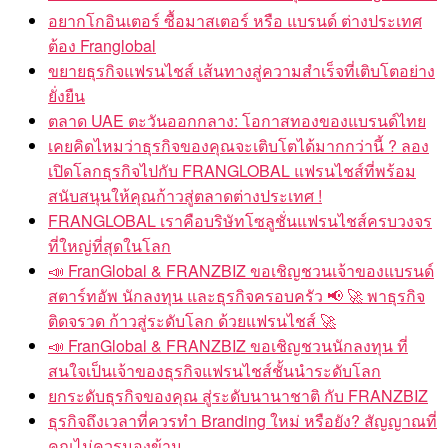
อยากโกอินเตอร์ ซื้อมาสเตอร์ หรือ แบรนด์ ต่างประเทศ
ต้อง Franglobal
ขยายธุรกิจแฟรนไชส์ เส้นทางสู่ความสำเร็จที่เติบโตอย่าง
ยั่งยืน
ตลาด UAE ตะวันออกกลาง: โอกาสทองของแบรนด์ไทย
เคยคิดไหมว่าธุรกิจของคุณจะเติบโตได้มากกว่านี้ ? ลอง
เปิดโลกธุรกิจไปกับ FRANGLOBAL แฟรนไชส์ที่พร้อม
สนับสนุนให้คุณก้าวสู่ตลาดต่างประเทศ !
FRANGLOBAL เราคือบริษัทโซลูชั่นแฟรนไชส์ครบวงจร
ที่ใหญ่ที่สุดในโลก
FranGlobal & FRANZBIZ ขอเชิญชวนเจ้าของแบรนด์
สตาร์ทอัพ นักลงทุน และธุรกิจครอบครัว
พาธุรกิจ
ติดจรวด ก้าวสู่ระดับโลก ด้วยแฟรนไชส์
FranGlobal & FRANZBIZ ขอเชิญชวนนักลงทุน ที่
สนใจเป็นเจ้าของธุรกิจแฟรนไชส์ชั้นนำระดับโลก
ยกระดับธุรกิจของคุณ สู่ระดับนานาชาติ กับ FRANZBIZ
ธุรกิจถึงเวลาที่ควรทำ Branding ใหม่ หรือยัง? สัญญาณที่
คุณไม่ควรมองข้าม