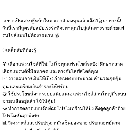
อยากเป็นเศรษฐีหน้าใหม่ แต่กลัวลงทุนแล้วเจ๊ง?
มาทางนี้!
วันนี้เรามีสูตรลับฉบับเร่งรัดที่จะพาคุณไปสู่เส้นทางรวยด้วยแฟ
รนไชส์แบบไม่ต้องรอนาน!
เคล็ดลับที่ต้องรู้
เลือกแฟรนไชส์ที่ใช่: ไม่ใช่ทุกแฟรนไชส์จะปัง! ศึกษาตลาด
เลือกแบรนด์ที่มีอนาคต และตรงกับไลฟ์สไตล์คุณ
วางแผนการเงินให้เป๊ะ: กำหนดงบประมาณ คำนวณจุดคุ้ม
ทุน และเตรียมเงินสำรองให้พร้อม
ใช้ประโยชน์จากระบบสนับสนุน: แฟรนไชส์ส่วนใหญ่มีระบบ
ช่วยเหลืออยู่แล้ว ใช้ให้คุ้ม!
ทำการตลาดแบบจัดเต็ม: โปรโมทร้านให้ปัง ดึงดูดลูกค้าด้วย
โปรโมชั่นสุดพิเศษ
วิเคราะห์และปรับปรุง: หมั่นเช็คยอดขาย ปรับกลยุทธ์ตาม
สถานการณ์ เพื่อเพิ่มกำไรให้งอกเงย