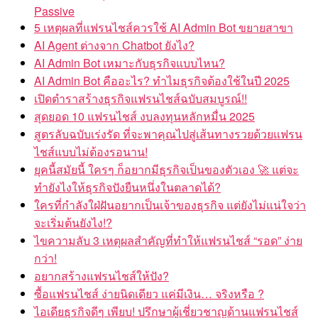
Passive
5 เหตุผลที่แฟรนไชส์ควรใช้ AI Admin Bot ขยายสาขา
AI Agent ต่างจาก Chatbot ยังไง?
AI Admin Bot เหมาะกับธุรกิจแบบไหน?
AI Admin Bot คืออะไร? ทำไมธุรกิจต้องใช้ในปี 2025
เปิดตำราสร้างธุรกิจแฟรนไชส์ฉบับสมบูรณ์!!
สุดยอด 10 แฟรนไชส์ งบลงทุนหลักหมื่น 2025
สูตรลับฉบับเร่งรัด ที่จะพาคุณไปสู่เส้นทางรวยด้วยแฟรน
ไชส์แบบไม่ต้องรอนาน!
ยุคนี้สมัยนี้ ใครๆ ก็อยากมีธุรกิจเป็นของตัวเอง
แต่จะ
ทำยังไงให้ธุรกิจปังยืนหนึ่งในตลาดได้?
ใครที่กำลังใฝ่ฝันอยากเป็นเจ้าของธุรกิจ แต่ยังไม่แน่ใจว่า
จะเริ่มต้นยังไง!?
ไขความลับ 3 เหตุผลสำคัญที่ทำให้แฟรนไชส์ “รอด” ง่าย
กว่า!
อยากสร้างแฟรนไชส์ให้ปัง?
ซื้อแฟรนไชส์ ง่ายนิดเดียว แค่มีเงิน… จริงหรือ ?
ไอเดียธุรกิจดีๆ เพียบ! ปรึกษาผู้เชี่ยวชาญด้านแฟรนไชส์