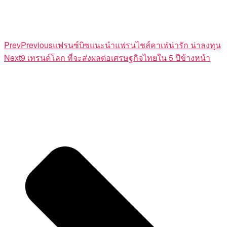
Prev
Previous
แฟรนซ์บิซแนะนำแฟรนไชส์คาเฟ่น่ารัก น่าลงทุน
Next
9 เทรนด์โลก ที่จะส่งผลต่อเศรษฐกิจไทยใน 5 ปีข้างหน้า