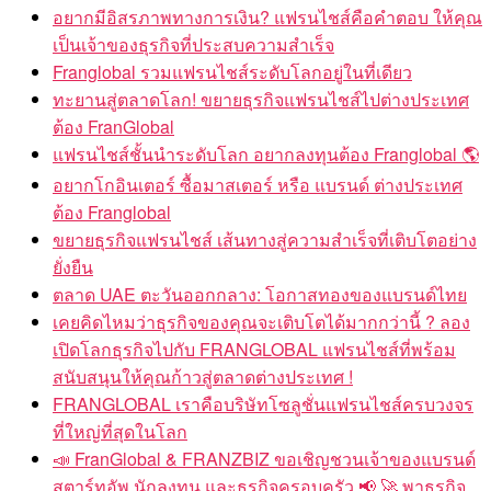
อยากมีอิสรภาพทางการเงิน? แฟรนไชส์คือคำตอบ ให้คุณ
เป็นเจ้าของธุรกิจที่ประสบความสำเร็จ
Franglobal รวมแฟรนไชส์ระดับโลกอยู่ในที่เดียว
ทะยานสู่ตลาดโลก! ขยายธุรกิจแฟรนไชส์ไปต่างประเทศ
ต้อง FranGlobal
แฟรนไชส์ชั้นนำระดับโลก อยากลงทุนต้อง Franglobal 🌎
อยากโกอินเตอร์ ซื้อมาสเตอร์ หรือ แบรนด์ ต่างประเทศ
ต้อง Franglobal
ขยายธุรกิจแฟรนไชส์ เส้นทางสู่ความสำเร็จที่เติบโตอย่าง
ยั่งยืน
ตลาด UAE ตะวันออกกลาง: โอกาสทองของแบรนด์ไทย
เคยคิดไหมว่าธุรกิจของคุณจะเติบโตได้มากกว่านี้ ? ลอง
เปิดโลกธุรกิจไปกับ FRANGLOBAL แฟรนไชส์ที่พร้อม
สนับสนุนให้คุณก้าวสู่ตลาดต่างประเทศ !
FRANGLOBAL เราคือบริษัทโซลูชั่นแฟรนไชส์ครบวงจร
ที่ใหญ่ที่สุดในโลก
📣 FranGlobal & FRANZBIZ ขอเชิญชวนเจ้าของแบรนด์
สตาร์ทอัพ นักลงทุน และธุรกิจครอบครัว 📢 🚀 พาธุรกิจ