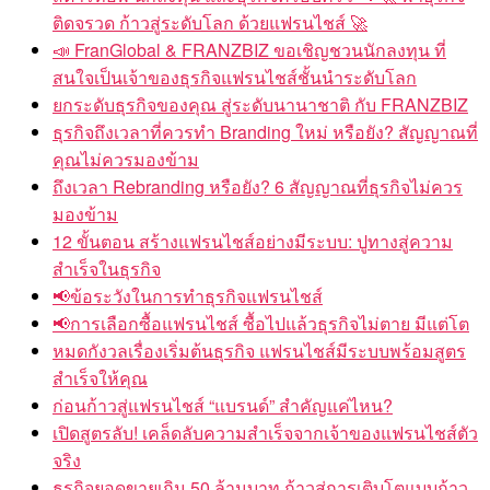
ติดจรวด ก้าวสู่ระดับโลก ด้วยแฟรนไชส์ 🚀
📣 FranGlobal & FRANZBIZ ขอเชิญชวนนักลงทุน ที่
สนใจเป็นเจ้าของธุรกิจแฟรนไชส์ชั้นนำระดับโลก
ยกระดับธุรกิจของคุณ สู่ระดับนานาชาติ กับ FRANZBIZ
ธุรกิจถึงเวลาที่ควรทำ Branding ใหม่ หรือยัง? สัญญาณที่
คุณไม่ควรมองข้าม
ถึงเวลา Rebranding หรือยัง? 6 สัญญาณที่ธุรกิจไม่ควร
มองข้าม
12 ขั้นตอน สร้างแฟรนไชส์อย่างมีระบบ: ปูทางสู่ความ
สำเร็จในธุรกิจ
📢ข้อระวังในการทำธุรกิจแฟรนไชส์
📢การเลือกซื้อแฟรนไชส์ ซื้อไปแล้วธุรกิจไม่ตาย มีแต่โต
หมดกังวลเรื่องเริ่มต้นธุรกิจ แฟรนไชส์มีระบบพร้อมสูตร
สำเร็จให้คุณ
ก่อนก้าวสู่แฟรนไชส์ “แบรนด์” สำคัญแค่ไหน?
เปิดสูตรลับ! เคล็ดลับความสำเร็จจากเจ้าของแฟรนไชส์ตัว
จริง
ธุรกิจยอดขายเกิน 50 ล้านบาท ก้าวสู่การเติบโตแบบก้าว