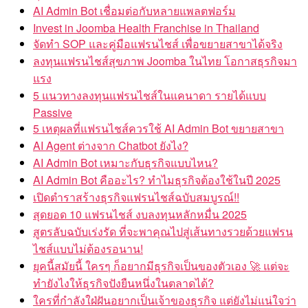
AI Admin Bot เชื่อมต่อกับหลายแพลตฟอร์ม
Invest in Joomba Health Franchise in Thailand
จัดทำ SOP และคู่มือแฟรนไชส์ เพื่อขยายสาขาได้จริง
ลงทุนแฟรนไชส์สุขภาพ Joomba ในไทย โอกาสธุรกิจมา
แรง
5 แนวทางลงทุนแฟรนไชส์ในแคนาดา รายได้แบบ
Passive
5 เหตุผลที่แฟรนไชส์ควรใช้ AI Admin Bot ขยายสาขา
AI Agent ต่างจาก Chatbot ยังไง?
AI Admin Bot เหมาะกับธุรกิจแบบไหน?
AI Admin Bot คืออะไร? ทำไมธุรกิจต้องใช้ในปี 2025
เปิดตำราสร้างธุรกิจแฟรนไชส์ฉบับสมบูรณ์!!
สุดยอด 10 แฟรนไชส์ งบลงทุนหลักหมื่น 2025
สูตรลับฉบับเร่งรัด ที่จะพาคุณไปสู่เส้นทางรวยด้วยแฟรน
ไชส์แบบไม่ต้องรอนาน!
ยุคนี้สมัยนี้ ใครๆ ก็อยากมีธุรกิจเป็นของตัวเอง 🚀 แต่จะ
ทำยังไงให้ธุรกิจปังยืนหนึ่งในตลาดได้?
ใครที่กำลังใฝ่ฝันอยากเป็นเจ้าของธุรกิจ แต่ยังไม่แน่ใจว่า