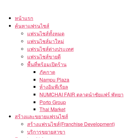
Skip
to
หน้าแรก
the
ค้นหาแฟรนไชส์
content
แฟรนไชส์ทั้งหมด
แฟรนไชส์มาใหม่
แฟรนไชส์ต่างประเทศ
แฟรนไชส์ขายดี
พื้นที่พร้อมเปิดร้าน
ภัคกาด
Nampu Plaza
ห้างอิมพีเรียล
NUMCHAI FAIR ตลาดนำชัยแฟร์ พัทยา
Porto Group
Thai Market
สร้างและขยายแฟรนไชส์
สร้างแฟรนไชส์(Franchise Development)
บริการขยายสาขา