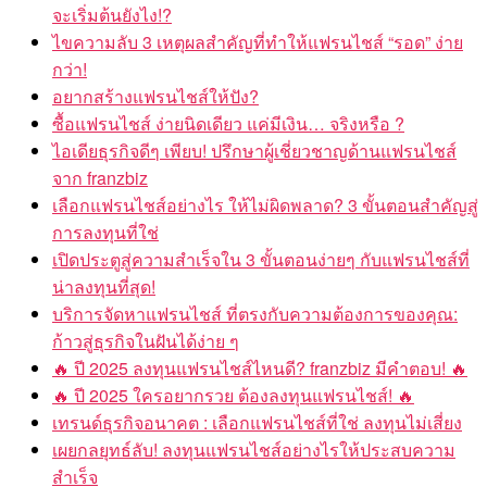
จะเริ่มต้นยังไง!?
ไขความลับ 3 เหตุผลสำคัญที่ทำให้แฟรนไชส์ “รอด” ง่าย
กว่า!
อยากสร้างแฟรนไชส์ให้ปัง?
ซื้อแฟรนไชส์ ง่ายนิดเดียว แค่มีเงิน… จริงหรือ ?
ไอเดียธุรกิจดีๆ เพียบ! ปรึกษาผู้เชี่ยวชาญด้านแฟรนไชส์
จาก franzbiz
เลือกแฟรนไชส์อย่างไร ให้ไม่ผิดพลาด? 3 ขั้นตอนสำคัญสู่
การลงทุนที่ใช่
เปิดประตูสู่ความสำเร็จใน 3 ขั้นตอนง่ายๆ กับแฟรนไชส์ที่
น่าลงทุนที่สุด!
บริการจัดหาแฟรนไชส์ ที่ตรงกับความต้องการของคุณ:
ก้าวสู่ธุรกิจในฝันได้ง่าย ๆ
🔥 ปี 2025 ลงทุนแฟรนไชส์ไหนดี? franzbiz มีคำตอบ! 🔥
🔥 ปี 2025 ใครอยากรวย ต้องลงทุนแฟรนไชส์! 🔥
เทรนด์ธุรกิจอนาคต : เลือกแฟรนไชส์ที่ใช่ ลงทุนไม่เสี่ยง
เผยกลยุทธ์ลับ! ลงทุนแฟรนไชส์อย่างไรให้ประสบความ
สำเร็จ