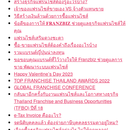
สร้างธุรกิจแฟรนไชส์ต้องรู้อะไรบ้าง?
เจ้าของแฟรนไชส์ขายเอง VS จ้างตัวแทนขาย
วิธีสร้างเงินล้านด้วยการซื้อแฟรนไชส์
ข้อดีของการให้ 𝐅𝐑𝐀𝐍𝐙𝐁𝐈𝐙 ช่วยดูแลธุรกิจแฟรนไชส์ให้
คุณ
แฟรนไชส์เสริมดวงชะตา
ซื้อ-ขายแฟรนไชส์ต้องคำถึงเรื่องอะไรบ้าง
รวมแบรนด์ญี่ปุ่นน่าลงทุน
ขอขอบคุณแบรนด์ที่ไว้วางใจให้ Franzbiz ช่วยดูแลการ
ขาย พัฒนาระบบแฟรนไชส์
Happy Valentine’s Day 2023
TOP FRANCHISE THAILAND AWARDS 2022
GLOBAL FRANCHISE CONFERENCE
กลับมาอีกครั้งกับงานแฟรนไชส์และโอกาสทางธุรกิจ
Thailand Franchise and Business Opportunities
(TFBO) ปีที่ 18
e-Tax Invoice คืออะไร?
จดนิติบุคคลแล้ว ต้องจ่ายภาษีบุคคลธรรมดาอยู่ไหม?
เลือกซื้อธุรกิจแฟรนไชส์อย่างไร ไม่ให้ถูกหลอก!