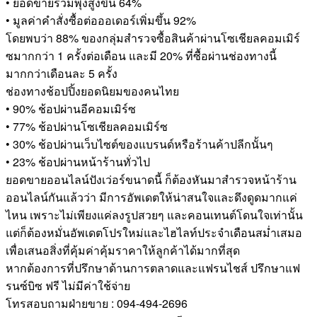
• ยอดขายรวมพุ่งสูงขึ้น 64%
• มูลค่าคำสั่งซื้อต่อออเดอร์เพิ่มขึ้น 92%
โดยพบว่า 88% ของกลุ่มสำรวจซื้อสินค้าผ่านโซเชียลคอมเมิร์
ซมากกว่า 1 ครั้งต่อเดือน และมี 20% ที่ซื้อผ่านช่องทางนี้
มากกว่าเดือนละ 5 ครั้ง
ช่องทางช้อปปิ้งยอดนิยมของคนไทย
• 90% ช้อปผ่านอีคอมเมิร์ซ
• 77% ช้อปผ่านโซเชียลคอมเมิร์ซ
• 30% ช้อปผ่านเว็บไซต์ของแบรนด์หรือร้านค้าปลีกนั้นๆ
• 23% ช้อปผ่านหน้าร้านทั่วไป
ยอดขายออนไลน์ปังเว่อร์ขนาดนี้ ก็ต้องหันมาสำรวจหน้าร้าน
ออนไลน์กันแล้วว่า มีการอัพเดตให้น่าสนใจและดึงดูดมากแค่
ไหน เพราะไม่เพียงแค่ลงรูปสวยๆ และคอนเทนต์โดนใจเท่านั้น
แต่ก็ต้องหมั่นอัพเดตโปรใหม่และไฮไลท์ประจำเดือนสม่ำเสมอ
เพื่อเสนอสิ่งที่คุ้มค่าคุ้มราคาให้ลูกค้าได้มากที่สุด
หากต้องการที่ปรึกษาด้านการตลาดและแฟรนไชส์ ปรึกษาแฟ
รนซ์บิซ ฟรี ไม่มีค่าใช้จ่าย
โทรสอบถามฝ่ายขาย : 094-494-2696