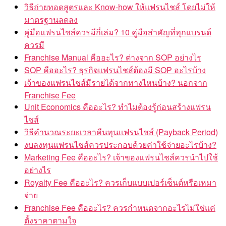
วิธีถ่ายทอดสูตรและ Know-how ให้แฟรนไชส์ โดยไม่ให้
มาตรฐานลดลง
คู่มือแฟรนไชส์ควรมีกี่เล่ม? 10 คู่มือสำคัญที่ทุกแบรนด์
ควรมี
Franchise Manual คืออะไร? ต่างจาก SOP อย่างไร
SOP คืออะไร? ธุรกิจแฟรนไชส์ต้องมี SOP อะไรบ้าง
เจ้าของแฟรนไชส์มีรายได้จากทางไหนบ้าง? นอกจาก
Franchise Fee
Unit Economics คืออะไร? ทำไมต้องรู้ก่อนสร้างแฟรน
ไชส์
วิธีคำนวณระยะเวลาคืนทุนแฟรนไชส์ (Payback Period)
งบลงทุนแฟรนไชส์ควรประกอบด้วยค่าใช้จ่ายอะไรบ้าง?
Marketing Fee คืออะไร? เจ้าของแฟรนไชส์ควรนำไปใช้
อย่างไร
Royalty Fee คืออะไร? ควรเก็บแบบเปอร์เซ็นต์หรือเหมา
จ่าย
Franchise Fee คืออะไร? ควรกำหนดจากอะไรไม่ใช่แค่
ตั้งราคาตามใจ