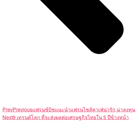
Prev
Previous
แฟรนซ์บิซแนะนำแฟรนไชส์คาเฟ่น่ารัก น่าลงทุน
Next
9 เทรนด์โลก ที่จะส่งผลต่อเศรษฐกิจไทยใน 5 ปีข้างหน้า