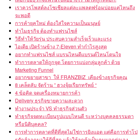
เราควรโพสต์ลงโซเชียลแต่ละแพลตฟร์อมบ่อยแค่ไหนถึง
จะพอดี
การค้ายุคใหม่ ต้องใส่ใจความเป็นมนุษย์
ทำไมธุรกิจ ต้องทำแฟรนไชส์
วิธีทำให้วัยรุ่น ประสบความสำเร็จเร็วและแรง
ไอเดีย เปิดร้านข้าง 7-Eleven ทำกำไรสูงสุด
อยากทำแฟรนไชส์ แบรนไหนดีแบรนด์ไหนโดนใจ
ทำการตลาดให้ถูกจุด โดยการแบ่งกลุ่มลูกค้า ด้วย
Marketing Funnel
อยากขยายสาขา ให้ FRANZBIZ เคียงข้างธุรกิจคุณ
8 เคล็ดลับ จัดร้าน ” ฮวงจุ้ยเรียกทรัพย์ “
4 ข้อคิด จดเครื่องหมายการค้า
Delivery ธุรกิจขายความสะดวก
ทำงานประจำ VS ทำธุรกิจส่วนตัว
ทำธุรกิจจดทะเบียนรูปแบบไหนดี ระหว่างบุคคลธรรมดา
หรือนิติบุคคล?
การทำการตลาดที่ดีที่สุดไม่ใช่การยิงแอด แต่คือการทำโป
รดักส์ออกมาให้ดีที่สุด แล้วให้ลูกค้าเป็นคนบอกต่อเอง