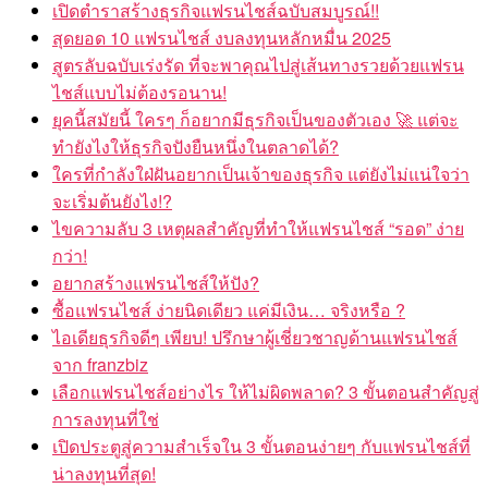
เปิดตำราสร้างธุรกิจแฟรนไชส์ฉบับสมบูรณ์!!
สุดยอด 10 แฟรนไชส์ งบลงทุนหลักหมื่น 2025
สูตรลับฉบับเร่งรัด ที่จะพาคุณไปสู่เส้นทางรวยด้วยแฟรน
ไชส์แบบไม่ต้องรอนาน!
ยุคนี้สมัยนี้ ใครๆ ก็อยากมีธุรกิจเป็นของตัวเอง 🚀 แต่จะ
ทำยังไงให้ธุรกิจปังยืนหนึ่งในตลาดได้?
ใครที่กำลังใฝ่ฝันอยากเป็นเจ้าของธุรกิจ แต่ยังไม่แน่ใจว่า
จะเริ่มต้นยังไง!?
ไขความลับ 3 เหตุผลสำคัญที่ทำให้แฟรนไชส์ “รอด” ง่าย
กว่า!
อยากสร้างแฟรนไชส์ให้ปัง?
ซื้อแฟรนไชส์ ง่ายนิดเดียว แค่มีเงิน… จริงหรือ ?
ไอเดียธุรกิจดีๆ เพียบ! ปรึกษาผู้เชี่ยวชาญด้านแฟรนไชส์
จาก franzbiz
เลือกแฟรนไชส์อย่างไร ให้ไม่ผิดพลาด? 3 ขั้นตอนสำคัญสู่
การลงทุนที่ใช่
เปิดประตูสู่ความสำเร็จใน 3 ขั้นตอนง่ายๆ กับแฟรนไชส์ที่
น่าลงทุนที่สุด!