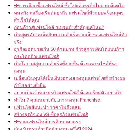
📢การเลือกซื้อแฟรนไชส์ ซื้อไปแล้วธุรกิจไม่ตาย มีแต่โต
หมดกังวลเรื่องเริ่มต้นธุรกิจ แฟรนไชส์มีระบบพร้อมสูตร
สำเร็จให้คุณ
ก่อนก้าวสู่แฟรนไชส์ “แบรนด์” สำคัญแค่ไหน?
เปิดสูตรลับ! เคล็ดลับความสำเร็จจากเจ้าของแฟรนไชส์ตัว
จริง
ธุรกิจยอดขายเกิน 50 ล้านบาท ก้าวสู่การเติบโตแบบก้าว
กระโดดด้วยแฟรนไชส์
เปิดโอกาสสู่ความสำเร็จที่ง่ายขึ้น ด้วยแฟรนไชส์ที่น่า
ลงทุน
เปลี่ยนเงินทุนให้เป็นเงินงอกเงย ลงทุนแฟรนไชส์ สร้างผล
กำไรอย่างยั่งยืน
อยากเป็นเจ้าของธุรกิจแฟรนไชส์ ต้องเตรียมตัวอย่างไร
ทำไม ? คุณเหมาะกับ..การลงทุน Franchise
แฟรนไชส์แนะนำ ราคาไม่ถึงแสน
สร้างธุรกิจเอง VS ซื้อธุรกิจแฟรนไชส์
📢รวมแฟรนไชส์การศึกษามาแรง
ส่อง 9 เทรนด์ธุรกิจน่าลงทุน ครึ่งปี 2024