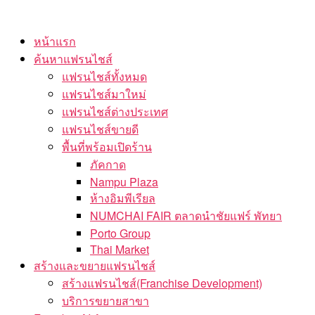
Skip
to
หน้าแรก
the
ค้นหาแฟรนไชส์
content
แฟรนไชส์ทั้งหมด
แฟรนไชส์มาใหม่
แฟรนไชส์ต่างประเทศ
แฟรนไชส์ขายดี
พื้นที่พร้อมเปิดร้าน
ภัคกาด
Nampu Plaza
ห้างอิมพีเรียล
NUMCHAI FAIR ตลาดนำชัยแฟร์ พัทยา
Porto Group
Thai Market
สร้างและขยายแฟรนไชส์
สร้างแฟรนไชส์(Franchise Development)
บริการขยายสาขา