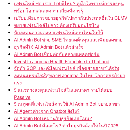
แฟรนไชส์ Hou Cai Lei ดีไหม? คู่มือวิเคราะห์การลงทุน
พร้อมโอกาสและความเสี่ยงที่ควรรู้
เปรียบเทียบการขยายธุรกิจไปลาวกับประเทศอื่นใน CLMV
ขยายแฟรนไชส์ไปลาว ต้องเตรียมอะไรบ้าง
นักลงทุนลาวมองหาแฟรนไชส์แบบไหนในปีนี้
AI Admin Bot ช่วย SME ไทยลดต้นทุนและเพิ่มยอดขาย
ธุรกิจที่ใช้ AI Admin Bot แล้วสำเร็จ
AI Admin Bot เชื่อมต่อกับหลายแพลตฟอร์ม
Invest in Joomba Health Franchise in Thailand
จัดทำ SOP และคู่มือแฟรนไชส์ เพื่อขยายสาขาได้จริง
ลงทุนแฟรนไชส์สุขภาพ Joomba ในไทย โอกาสธุรกิจมา
แรง
5 แนวทางลงทุนแฟรนไชส์ในแคนาดา รายได้แบบ
Passive
5 เหตุผลที่แฟรนไชส์ควรใช้ AI Admin Bot ขยายสาขา
AI Agent ต่างจาก Chatbot ยังไง?
AI Admin Bot เหมาะกับธุรกิจแบบไหน?
AI Admin Bot คืออะไร? ทำไมธุรกิจต้องใช้ในปี 2025