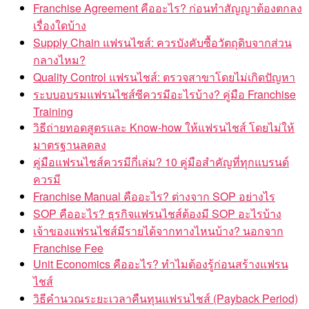
Franchise Agreement คืออะไร? ก่อนทำสัญญาต้องตกลง
เรื่องใดบ้าง
Supply Chain แฟรนไชส์: ควรบังคับซื้อวัตถุดิบจากส่วน
กลางไหม?
Quality Control แฟรนไชส์: ตรวจสาขาโดยไม่เกิดปัญหา
ระบบอบรมแฟรนไชส์ซีควรมีอะไรบ้าง? คู่มือ Franchise
Training
วิธีถ่ายทอดสูตรและ Know-how ให้แฟรนไชส์ โดยไม่ให้
มาตรฐานลดลง
คู่มือแฟรนไชส์ควรมีกี่เล่ม? 10 คู่มือสำคัญที่ทุกแบรนด์
ควรมี
Franchise Manual คืออะไร? ต่างจาก SOP อย่างไร
SOP คืออะไร? ธุรกิจแฟรนไชส์ต้องมี SOP อะไรบ้าง
เจ้าของแฟรนไชส์มีรายได้จากทางไหนบ้าง? นอกจาก
Franchise Fee
Unit Economics คืออะไร? ทำไมต้องรู้ก่อนสร้างแฟรน
ไชส์
วิธีคำนวณระยะเวลาคืนทุนแฟรนไชส์ (Payback Period)