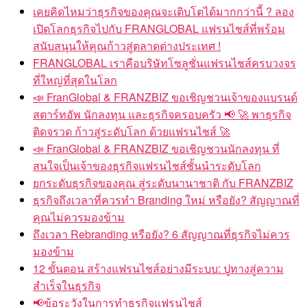
เคยคิดไหมว่าธุรกิจของคุณจะเติบโตได้มากกว่านี้ ? ลอง
เปิดโลกธุรกิจไปกับ FRANGLOBAL แฟรนไชส์ที่พร้อม
สนับสนุนให้คุณก้าวสู่ตลาดต่างประเทศ !
FRANGLOBAL เราคือบริษัทโซลูชั่นแฟรนไชส์ครบวงจร
ที่ใหญ่ที่สุดในโลก
📣 FranGlobal & FRANZBIZ ขอเชิญชวนเจ้าของแบรนด์
สตาร์ทอัพ นักลงทุน และธุรกิจครอบครัว 📢 🚀 พาธุรกิจ
ติดจรวด ก้าวสู่ระดับโลก ด้วยแฟรนไชส์ 🚀
📣 FranGlobal & FRANZBIZ ขอเชิญชวนนักลงทุน ที่
สนใจเป็นเจ้าของธุรกิจแฟรนไชส์ชั้นนำระดับโลก
ยกระดับธุรกิจของคุณ สู่ระดับนานาชาติ กับ FRANZBIZ
ธุรกิจถึงเวลาที่ควรทำ Branding ใหม่ หรือยัง? สัญญาณที่
คุณไม่ควรมองข้าม
ถึงเวลา Rebranding หรือยัง? 6 สัญญาณที่ธุรกิจไม่ควร
มองข้าม
12 ขั้นตอน สร้างแฟรนไชส์อย่างมีระบบ: ปูทางสู่ความ
สำเร็จในธุรกิจ
📢ข้อระวังในการทำธุรกิจแฟรนไชส์