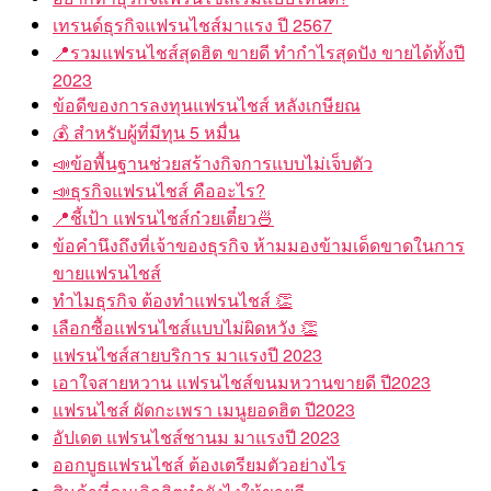
เทรนด์ธุรกิจแฟรนไชส์มาแรง ปี 2567
📍รวมแฟรนไชส์สุดฮิต ขายดี ทำกำไรสุดปัง ขายได้ทั้งปี
2023
ข้อดีของการลงทุนแฟรนไชส์ หลังเกษียณ
💰 สำหรับผู้ที่มีทุน 5 หมื่น
📣ข้อพื้นฐานช่วยสร้างกิจการแบบไม่เจ็บตัว
📣ธุรกิจแฟรนไชส์ คืออะไร?
📍ชี้เป้า แฟรนไชส์ก๋วยเตี๋ยว🍜
ข้อคำนึงถึงที่เจ้าของธุรกิจ ห้ามมองข้ามเด็ดขาดในการ
ขายแฟรนไชส์
ทำไมธุรกิจ ต้องทำแฟรนไชส์ 👏
เลือกซื้อแฟรนไชส์แบบไม่ผิดหวัง 👏
แฟรนไชส์สายบริการ มาแรงปี 2023
เอาใจสายหวาน แฟรนไชส์ขนมหวานขายดี ปี2023
แฟรนไชส์ ผัดกะเพรา เมนูยอดฮิต ปี2023
อัปเดต แฟรนไชส์ชานม มาแรงปี 2023
ออกบูธแฟรนไชส์ ต้องเตรียมตัวอย่างไร