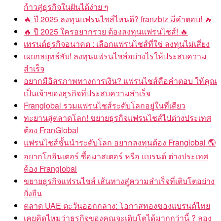
ก้าวสู่ธุรกิจในฝันได้ง่าย ๆ
🔥 ปี 2025 ลงทุนแฟรนไชส์ไหนดี? franzbiz มีคำตอบ! 🔥
🔥 ปี 2025 ใครอยากรวย ต้องลงทุนแฟรนไชส์! 🔥
เทรนด์ธุรกิจอนาคต : เลือกแฟรนไชส์ที่ใช่ ลงทุนไม่เสี่ยง
เผยกลยุทธ์ลับ! ลงทุนแฟรนไชส์อย่างไรให้ประสบความ
สำเร็จ
อยากมีอิสรภาพทางการเงิน? แฟรนไชส์คือคำตอบ ให้คุณ
เป็นเจ้าของธุรกิจที่ประสบความสำเร็จ
Franglobal รวมแฟรนไชส์ระดับโลกอยู่ในที่เดียว
ทะยานสู่ตลาดโลก! ขยายธุรกิจแฟรนไชส์ไปต่างประเทศ
ต้อง FranGlobal
แฟรนไชส์ชั้นนำระดับโลก อยากลงทุนต้อง Franglobal 🌎
อยากโกอินเตอร์ ซื้อมาสเตอร์ หรือ แบรนด์ ต่างประเทศ
ต้อง Franglobal
ขยายธุรกิจแฟรนไชส์ เส้นทางสู่ความสำเร็จที่เติบโตอย่าง
ยั่งยืน
ตลาด UAE ตะวันออกกลาง: โอกาสทองของแบรนด์ไทย
เคยคิดไหมว่าธุรกิจของคุณจะเติบโตได้มากกว่านี้ ? ลอง