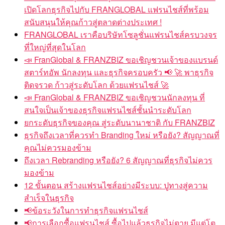
เปิดโลกธุรกิจไปกับ FRANGLOBAL แฟรนไชส์ที่พร้อม
สนับสนุนให้คุณก้าวสู่ตลาดต่างประเทศ !
FRANGLOBAL เราคือบริษัทโซลูชั่นแฟรนไชส์ครบวงจร
ที่ใหญ่ที่สุดในโลก
📣 FranGlobal & FRANZBIZ ขอเชิญชวนเจ้าของแบรนด์
สตาร์ทอัพ นักลงทุน และธุรกิจครอบครัว 📢 🚀 พาธุรกิจ
ติดจรวด ก้าวสู่ระดับโลก ด้วยแฟรนไชส์ 🚀
📣 FranGlobal & FRANZBIZ ขอเชิญชวนนักลงทุน ที่
สนใจเป็นเจ้าของธุรกิจแฟรนไชส์ชั้นนำระดับโลก
ยกระดับธุรกิจของคุณ สู่ระดับนานาชาติ กับ FRANZBIZ
ธุรกิจถึงเวลาที่ควรทำ Branding ใหม่ หรือยัง? สัญญาณที่
คุณไม่ควรมองข้าม
ถึงเวลา Rebranding หรือยัง? 6 สัญญาณที่ธุรกิจไม่ควร
มองข้าม
12 ขั้นตอน สร้างแฟรนไชส์อย่างมีระบบ: ปูทางสู่ความ
สำเร็จในธุรกิจ
📢ข้อระวังในการทำธุรกิจแฟรนไชส์
📢การเลือกซื้อแฟรนไชส์ ซื้อไปแล้วธุรกิจไม่ตาย มีแต่โต