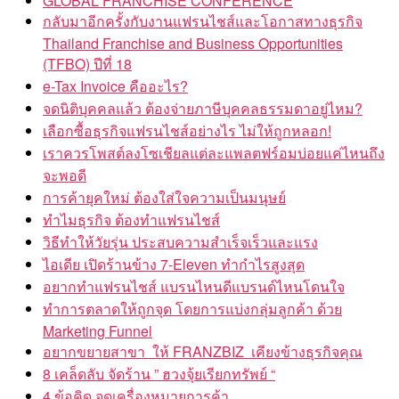
GLOBAL FRANCHISE CONFERENCE
กลับมาอีกครั้งกับงานแฟรนไชส์และโอกาสทางธุรกิจ
Thailand Franchise and Business Opportunities
(TFBO) ปีที่ 18
e-Tax Invoice คืออะไร?
จดนิติบุคคลแล้ว ต้องจ่ายภาษีบุคคลธรรมดาอยู่ไหม?
เลือกซื้อธุรกิจแฟรนไชส์อย่างไร ไม่ให้ถูกหลอก!
เราควรโพสต์ลงโซเชียลแต่ละแพลตฟร์อมบ่อยแค่ไหนถึง
จะพอดี
การค้ายุคใหม่ ต้องใส่ใจความเป็นมนุษย์
ทำไมธุรกิจ ต้องทำแฟรนไชส์
วิธีทำให้วัยรุ่น ประสบความสำเร็จเร็วและแรง
ไอเดีย เปิดร้านข้าง 7-Eleven ทำกำไรสูงสุด
อยากทำแฟรนไชส์ แบรนไหนดีแบรนด์ไหนโดนใจ
ทำการตลาดให้ถูกจุด โดยการแบ่งกลุ่มลูกค้า ด้วย
Marketing Funnel
อยากขยายสาขา ให้ FRANZBIZ เคียงข้างธุรกิจคุณ
8 เคล็ดลับ จัดร้าน ” ฮวงจุ้ยเรียกทรัพย์ “
4 ข้อคิด จดเครื่องหมายการค้า