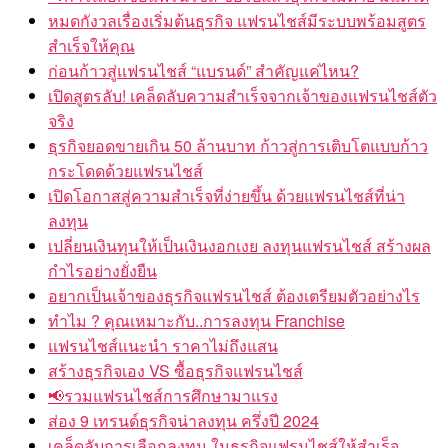
หมดกังวลเรื่องเริ่มต้นธุรกิจ แฟรนไชส์มีระบบพร้อมสูตร
สำเร็จให้คุณ
ก่อนก้าวสู่แฟรนไชส์ “แบรนด์” สำคัญแค่ไหน?
เปิดสูตรลับ! เคล็ดลับความสำเร็จจากเจ้าของแฟรนไชส์ตัว
จริง
ธุรกิจยอดขายเกิน 50 ล้านบาท ก้าวสู่การเติบโตแบบก้าว
กระโดดด้วยแฟรนไชส์
เปิดโอกาสสู่ความสำเร็จที่ง่ายขึ้น ด้วยแฟรนไชส์ที่น่า
ลงทุน
เปลี่ยนเงินทุนให้เป็นเงินงอกเงย ลงทุนแฟรนไชส์ สร้างผล
กำไรอย่างยั่งยืน
อยากเป็นเจ้าของธุรกิจแฟรนไชส์ ต้องเตรียมตัวอย่างไร
ทำไม ? คุณเหมาะกับ..การลงทุน Franchise
แฟรนไชส์แนะนำ ราคาไม่ถึงแสน
สร้างธุรกิจเอง VS ซื้อธุรกิจแฟรนไชส์
📢รวมแฟรนไชส์การศึกษามาแรง
ส่อง 9 เทรนด์ธุรกิจน่าลงทุน ครึ่งปี 2024
เคล็ดลับการเลือกลงทุน ในธุรกิจแฟรนไชส์ให้สำเร็จ