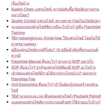
เรื่องใดบ้าง
Supply Chain แฟรนไชส์: ควรบังคับซื้อวัตถุดิบจากส่วน
กลางไหม?
Quality Control แฟรนไชส์: ตรวจสาขาโดยไม่เกิดปัญหา
ระบบอบรมแฟรนไชส์ซีควรมีอะไรบ้าง? คู่มือ Franchise
Training
วิธีถ่ายทอดสูตรและ Know-how ให้แฟรนไชส์ โดยไม่ให้
มาตรฐานลดลง
คู่มือแฟรนไชส์ควรมีกี่เล่ม? 10 คู่มือสำคัญที่ทุกแบรนด์
ควรมี
Franchise Manual คืออะไร? ต่างจาก SOP อย่างไร
SOP คืออะไร? ธุรกิจแฟรนไชส์ต้องมี SOP อะไรบ้าง
เจ้าของแฟรนไชส์มีรายได้จากทางไหนบ้าง? นอกจาก
Franchise Fee
Unit Economics คืออะไร? ทำไมต้องรู้ก่อนสร้างแฟรน
ไชส์
วิธีคำนวณระยะเวลาคืนทุนแฟรนไชส์ (Payback Period)
งบลงทุนแฟรนไชส์ควรประกอบด้วยค่าใช้จ่ายอะไรบ้าง?