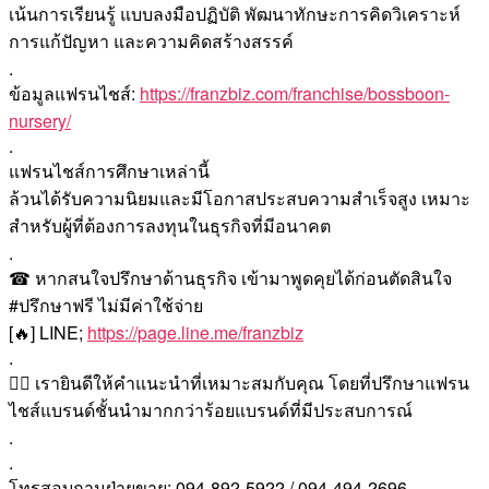
เน้นการเรียนรู้ แบบลงมือปฏิบัติ พัฒนาทักษะการคิดวิเคราะห์
การแก้ปัญหา และความคิดสร้างสรรค์
.
ข้อมูลแฟรนไชส์:
https://franzbiz.com/franchise/bossboon-
nursery/
.
แฟรนไชส์การศึกษาเหล่านี้
ล้วนได้รับความนิยมและมีโอกาสประสบความสำเร็จสูง เหมาะ
สำหรับผู้ที่ต้องการลงทุนในธุรกิจที่มีอนาคต
.
☎ หากสนใจปรึกษาด้านธุรกิจ เข้ามาพูดคุยได้ก่อนตัดสินใจ
#ปรึกษาฟรี ไม่มีค่าใช้จ่าย
[🔥] LINE;
https://page.line.me/franzbiz
.
🙇‍♀️ เรายินดีให้คำแนะนำที่เหมาะสมกับคุณ โดยที่ปรึกษาแฟรน
ไชส์แบรนด์ชั้นนำมากกว่าร้อยแบรนด์ที่มีประสบการณ์
.
.
โทรสอบถามฝ่ายขาย: 094-892-5922 / 094-494-2696