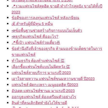
📍รวมแฟรนไชส์สุดฮิต ขายดี ทำกำไรสุดปัง ขายได้ทั้งปี
2023
ข้อดีของการลงทุนแฟรนไชส์ หลังเกษียณ
💰 สำหรับผู้ที่มีทุน 5 หมื่น
📣ข้อพื้นฐานช่วยสร้างกิจการแบบไม่เจ็บตัว
📣ธุรกิจแฟรนไชส์ คืออะไร?
📍ชี้เป้า แฟรนไชส์ก๋วยเตี๋ยว🍜
ข้อคำนึงถึงที่เจ้าของธุรกิจ ห้ามมองข้ามเด็ดขาดในการ
ขายแฟรนไชส์
ทำไมธุรกิจ ต้องทำแฟรนไชส์ 👏
เลือกซื้อแฟรนไชส์แบบไม่ผิดหวัง 👏
แฟรนไชส์สายบริการ มาแรงปี 2023
เอาใจสายหวาน แฟรนไชส์ขนมหวานขายดี ปี2023
แฟรนไชส์ ผัดกะเพรา เมนูยอดฮิต ปี2023
อัปเดต แฟรนไชส์ชานม มาแรงปี 2023
ออกบูธแฟรนไชส์ ต้องเตรียมตัวอย่างไร
สินค้าที่คนเลิกฮิตทำยังไงให้ขายดี