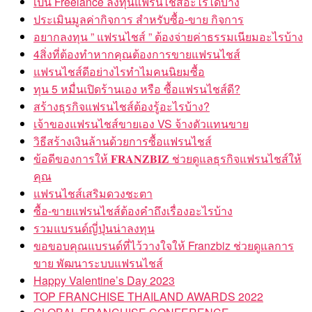
เป็น Freelance ลงทุนแฟรนไชส์อะไรได้บ้าง
ประเมินมูลค่ากิจการ สำหรับซื้อ-ขาย กิจการ
อยากลงทุน ” แฟรนไชส์ ” ต้องจ่ายค่าธรรมเนียมอะไรบ้าง
4สิ่งที่ต้องทำหากคุณต้องการขายแฟรนไชส์
แฟรนไชส์ดีอย่างไรทำไมคนนิยมซื้อ
ทุน 5 หมื่นเปิดร้านเอง หรือ ซื้อแฟรนไชส์ดี?
สร้างธุรกิจแฟรนไชส์ต้องรู้อะไรบ้าง?
เจ้าของแฟรนไชส์ขายเอง VS จ้างตัวแทนขาย
วิธีสร้างเงินล้านด้วยการซื้อแฟรนไชส์
ข้อดีของการให้ 𝐅𝐑𝐀𝐍𝐙𝐁𝐈𝐙 ช่วยดูแลธุรกิจแฟรนไชส์ให้
คุณ
แฟรนไชส์เสริมดวงชะตา
ซื้อ-ขายแฟรนไชส์ต้องคำถึงเรื่องอะไรบ้าง
รวมแบรนด์ญี่ปุ่นน่าลงทุน
ขอขอบคุณแบรนด์ที่ไว้วางใจให้ Franzbiz ช่วยดูแลการ
ขาย พัฒนาระบบแฟรนไชส์
Happy Valentine’s Day 2023
TOP FRANCHISE THAILAND AWARDS 2022