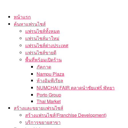
Skip
to
หน้าแรก
the
ค้นหาแฟรนไชส์
content
แฟรนไชส์ทั้งหมด
แฟรนไชส์มาใหม่
แฟรนไชส์ต่างประเทศ
แฟรนไชส์ขายดี
พื้นที่พร้อมเปิดร้าน
ภัคกาด
Nampu Plaza
ห้างอิมพีเรียล
NUMCHAI FAIR ตลาดนำชัยแฟร์ พัทยา
Porto Group
Thai Market
สร้างและขยายแฟรนไชส์
สร้างแฟรนไชส์(Franchise Development)
บริการขยายสาขา