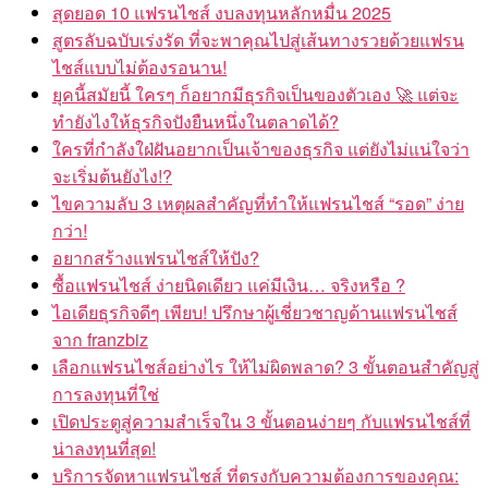
สุดยอด 10 แฟรนไชส์ งบลงทุนหลักหมื่น 2025
สูตรลับฉบับเร่งรัด ที่จะพาคุณไปสู่เส้นทางรวยด้วยแฟรน
ไชส์แบบไม่ต้องรอนาน!
ยุคนี้สมัยนี้ ใครๆ ก็อยากมีธุรกิจเป็นของตัวเอง 🚀 แต่จะ
ทำยังไงให้ธุรกิจปังยืนหนึ่งในตลาดได้?
ใครที่กำลังใฝ่ฝันอยากเป็นเจ้าของธุรกิจ แต่ยังไม่แน่ใจว่า
จะเริ่มต้นยังไง!?
ไขความลับ 3 เหตุผลสำคัญที่ทำให้แฟรนไชส์ “รอด” ง่าย
กว่า!
อยากสร้างแฟรนไชส์ให้ปัง?
ซื้อแฟรนไชส์ ง่ายนิดเดียว แค่มีเงิน… จริงหรือ ?
ไอเดียธุรกิจดีๆ เพียบ! ปรึกษาผู้เชี่ยวชาญด้านแฟรนไชส์
จาก franzbiz
เลือกแฟรนไชส์อย่างไร ให้ไม่ผิดพลาด? 3 ขั้นตอนสำคัญสู่
การลงทุนที่ใช่
เปิดประตูสู่ความสำเร็จใน 3 ขั้นตอนง่ายๆ กับแฟรนไชส์ที่
น่าลงทุนที่สุด!
บริการจัดหาแฟรนไชส์ ที่ตรงกับความต้องการของคุณ: