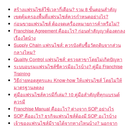
สร้างแฟรนไชส์ใช้เวลากี่เดือน? รวม 8 ขั้นตอนสำคัญ
เขตคุ้มครองพื้นที่แฟรนไชส์ควรกำหนดอย่างไร?
ก่อนขายแฟรนไชส์ ต้องจดเครื่องหมายการค้าหรือไม่?
Franchise Agreement คืออะไร? ก่อนทำสัญญาต้องตกลง
เรื่องใดบ้าง
Supply Chain แฟรนไชส์: ควรบังคับซื้อวัตถุดิบจากส่วน
กลางไหม?
Quality Control แฟรนไชส์: ตรวจสาขาโดยไม่เกิดปัญหา
ระบบอบรมแฟรนไชส์ซีควรมีอะไรบ้าง? คู่มือ Franchise
Training
วิธีถ่ายทอดสูตรและ Know-how ให้แฟรนไชส์ โดยไม่ให้
มาตรฐานลดลง
คู่มือแฟรนไชส์ควรมีกี่เล่ม? 10 คู่มือสำคัญที่ทุกแบรนด์
ควรมี
Franchise Manual คืออะไร? ต่างจาก SOP อย่างไร
SOP คืออะไร? ธุรกิจแฟรนไชส์ต้องมี SOP อะไรบ้าง
เจ้าของแฟรนไชส์มีรายได้จากทางไหนบ้าง? นอกจาก