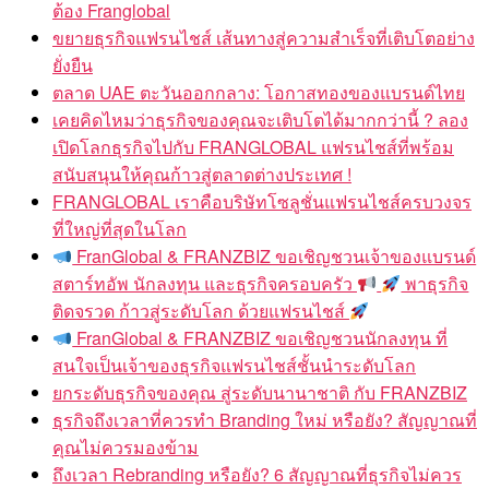
ต้อง Franglobal
ขยายธุรกิจแฟรนไชส์ เส้นทางสู่ความสำเร็จที่เติบโตอย่าง
ยั่งยืน
ตลาด UAE ตะวันออกกลาง: โอกาสทองของแบรนด์ไทย
เคยคิดไหมว่าธุรกิจของคุณจะเติบโตได้มากกว่านี้ ? ลอง
เปิดโลกธุรกิจไปกับ FRANGLOBAL แฟรนไชส์ที่พร้อม
สนับสนุนให้คุณก้าวสู่ตลาดต่างประเทศ !
FRANGLOBAL เราคือบริษัทโซลูชั่นแฟรนไชส์ครบวงจร
ที่ใหญ่ที่สุดในโลก
FranGlobal & FRANZBIZ ขอเชิญชวนเจ้าของแบรนด์
สตาร์ทอัพ นักลงทุน และธุรกิจครอบครัว
พาธุรกิจ
ติดจรวด ก้าวสู่ระดับโลก ด้วยแฟรนไชส์
FranGlobal & FRANZBIZ ขอเชิญชวนนักลงทุน ที่
สนใจเป็นเจ้าของธุรกิจแฟรนไชส์ชั้นนำระดับโลก
ยกระดับธุรกิจของคุณ สู่ระดับนานาชาติ กับ FRANZBIZ
ธุรกิจถึงเวลาที่ควรทำ Branding ใหม่ หรือยัง? สัญญาณที่
คุณไม่ควรมองข้าม
ถึงเวลา Rebranding หรือยัง? 6 สัญญาณที่ธุรกิจไม่ควร