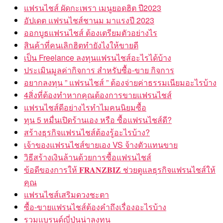
แฟรนไชส์ ผัดกะเพรา เมนูยอดฮิต ปี2023
อัปเดต แฟรนไชส์ชานม มาแรงปี 2023
ออกบูธแฟรนไชส์ ต้องเตรียมตัวอย่างไร
สินค้าที่คนเลิกฮิตทำยังไงให้ขายดี
เป็น Freelance ลงทุนแฟรนไชส์อะไรได้บ้าง
ประเมินมูลค่ากิจการ สำหรับซื้อ-ขาย กิจการ
อยากลงทุน ” แฟรนไชส์ ” ต้องจ่ายค่าธรรมเนียมอะไรบ้าง
4สิ่งที่ต้องทำหากคุณต้องการขายแฟรนไชส์
แฟรนไชส์ดีอย่างไรทำไมคนนิยมซื้อ
ทุน 5 หมื่นเปิดร้านเอง หรือ ซื้อแฟรนไชส์ดี?
สร้างธุรกิจแฟรนไชส์ต้องรู้อะไรบ้าง?
เจ้าของแฟรนไชส์ขายเอง VS จ้างตัวแทนขาย
วิธีสร้างเงินล้านด้วยการซื้อแฟรนไชส์
ข้อดีของการให้ 𝐅𝐑𝐀𝐍𝐙𝐁𝐈𝐙 ช่วยดูแลธุรกิจแฟรนไชส์ให้
คุณ
แฟรนไชส์เสริมดวงชะตา
ซื้อ-ขายแฟรนไชส์ต้องคำถึงเรื่องอะไรบ้าง
รวมแบรนด์ญี่ปุ่นน่าลงทุน