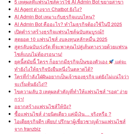
5 เหตุผลที่แฟรนไชส์ควรใช้ AI Admin Bot ขยายสาขา
AI Agent ต่างจาก Chatbot ยังไง?
AI Admin Bot เหมาะกับธุรกิจแบบไหน?
AI Admin Bot คืออะไร? ทำไมธุรกิจต้องใช้ในปี 2025
เปิดตำราสร้างธุรกิจแฟรนไชส์ฉบับสมบูรณ์!!
สุดยอด 10 แฟรนไชส์ งบลงทุนหลักหมื่น 2025
สูตรลับฉบับเร่งรัด ที่จะพาคุณไปสู่เส้นทางรวยด้วยแฟรน
ไชส์แบบไม่ต้องรอนาน!
ยุคนี้สมัยนี้ ใครๆ ก็อยากมีธุรกิจเป็นของตัวเอง
แต่จะ
ทำยังไงให้ธุรกิจปังยืนหนึ่งในตลาดได้?
ใครที่กำลังใฝ่ฝันอยากเป็นเจ้าของธุรกิจ แต่ยังไม่แน่ใจว่า
จะเริ่มต้นยังไง!?
ไขความลับ 3 เหตุผลสำคัญที่ทำให้แฟรนไชส์ “รอด” ง่าย
กว่า!
อยากสร้างแฟรนไชส์ให้ปัง?
ซื้อแฟรนไชส์ ง่ายนิดเดียว แค่มีเงิน… จริงหรือ ?
ไอเดียธุรกิจดีๆ เพียบ! ปรึกษาผู้เชี่ยวชาญด้านแฟรนไชส์
จาก franzbiz