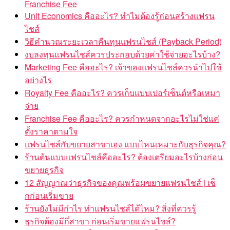
Franchise Fee
Unit Economics คืออะไร? ทำไมต้องรู้ก่อนสร้างแฟรน
ไชส์
วิธีคำนวณระยะเวลาคืนทุนแฟรนไชส์ (Payback Period)
งบลงทุนแฟรนไชส์ควรประกอบด้วยค่าใช้จ่ายอะไรบ้าง?
Marketing Fee คืออะไร? เจ้าของแฟรนไชส์ควรนำไปใช้
อย่างไร
Royalty Fee คืออะไร? ควรเก็บแบบเปอร์เซ็นต์หรือเหมา
จ่าย
Franchise Fee คืออะไร? ควรกำหนดจากอะไรไม่ใช่แค่
ตั้งราคาตามใจ
แฟรนไชส์กับขยายสาขาเอง แบบไหนเหมาะกับธุรกิจคุณ?
ร้านต้นแบบแฟรนไชส์คืออะไร? ต้องเตรียมอะไรบ้างก่อน
ขยายธุรกิจ
12 สัญญาณว่าธุรกิจของคุณพร้อมขยายแฟรนไชส์ | เช็
กก่อนเริ่มขาย
ร้านยังไม่มีกำไร ทำแฟรนไชส์ได้ไหม? สิ่งที่ควรรู้
ธุรกิจต้องมีกี่สาขา ก่อนเริ่มขายแฟรนไชส์?