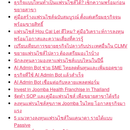
ธุรกิจแบบไหนทำเป็นแฟรนไชส์ได้? เช็กความพร้อมก่อน
ขยายสาขา
คู่มือสร้างแฟรนไชส์ฉบับสมบูรณ์ ตั้งแต่เตรียมธุรกิจจน
พร้อมขายสิทธิ์
แฟรนไชส์ Hou Cai Lei ดีไหม? คู่มือวิเคราะห์การลงทุน
พร้อมโอกาสและความเสี่ยงที่ควรรู้
เปรียบเทียบการขยายธุรกิจไปลาวกับประเทศอื่นใน CLMV
ขยายแฟรนไชส์ไปลาว ต้องเตรียมอะไรบ้าง
นักลงทุนลาวมองหาแฟรนไชส์แบบไหนในปีนี้
AI Admin Bot ช่วย SME ไทยลดต้นทุนและเพิ่มยอดขาย
ธุรกิจที่ใช้ AI Admin Bot แล้วสำเร็จ
AI Admin Bot เชื่อมต่อกับหลายแพลตฟอร์ม
Invest in Joomba Health Franchise in Thailand
จัดทำ SOP และคู่มือแฟรนไชส์ เพื่อขยายสาขาได้จริง
ลงทุนแฟรนไชส์สุขภาพ Joomba ในไทย โอกาสธุรกิจมา
แรง
5 แนวทางลงทุนแฟรนไชส์ในแคนาดา รายได้แบบ
Passive