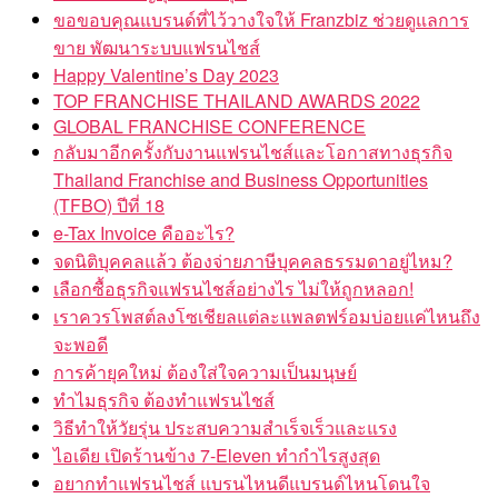
ขอขอบคุณแบรนด์ที่ไว้วางใจให้ Franzbiz ช่วยดูแลการ
ขาย พัฒนาระบบแฟรนไชส์
Happy Valentine’s Day 2023
TOP FRANCHISE THAILAND AWARDS 2022
GLOBAL FRANCHISE CONFERENCE
กลับมาอีกครั้งกับงานแฟรนไชส์และโอกาสทางธุรกิจ
Thailand Franchise and Business Opportunities
(TFBO) ปีที่ 18
e-Tax Invoice คืออะไร?
จดนิติบุคคลแล้ว ต้องจ่ายภาษีบุคคลธรรมดาอยู่ไหม?
เลือกซื้อธุรกิจแฟรนไชส์อย่างไร ไม่ให้ถูกหลอก!
เราควรโพสต์ลงโซเชียลแต่ละแพลตฟร์อมบ่อยแค่ไหนถึง
จะพอดี
การค้ายุคใหม่ ต้องใส่ใจความเป็นมนุษย์
ทำไมธุรกิจ ต้องทำแฟรนไชส์
วิธีทำให้วัยรุ่น ประสบความสำเร็จเร็วและแรง
ไอเดีย เปิดร้านข้าง 7-Eleven ทำกำไรสูงสุด
อยากทำแฟรนไชส์ แบรนไหนดีแบรนด์ไหนโดนใจ