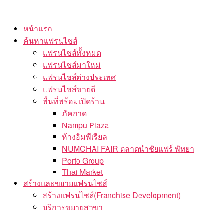
Skip
to
หน้าแรก
the
ค้นหาแฟรนไชส์
content
แฟรนไชส์ทั้งหมด
แฟรนไชส์มาใหม่
แฟรนไชส์ต่างประเทศ
แฟรนไชส์ขายดี
พื้นที่พร้อมเปิดร้าน
ภัคกาด
Nampu Plaza
ห้างอิมพีเรียล
NUMCHAI FAIR ตลาดนำชัยแฟร์ พัทยา
Porto Group
Thai Market
สร้างและขยายแฟรนไชส์
สร้างแฟรนไชส์(Franchise Development)
บริการขยายสาขา