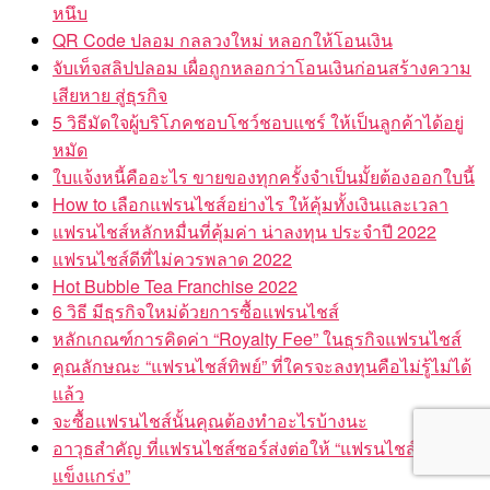
หนึบ
QR Code ปลอม กลลวงใหม่ หลอกให้โอนเงิน
จับเท็จสลิปปลอม เผื่อถูกหลอกว่าโอนเงินก่อนสร้างความ
เสียหาย สู่ธุรกิจ
5 วิธีมัดใจผู้บริโภคชอบโชว์ชอบแชร์ ให้เป็นลูกค้าได้อยู่
หมัด
ใบแจ้งหนี้คืออะไร ขายของทุกครั้งจำเป็นมั้ยต้องออกใบนี้
How to เลือกแฟรนไชส์อย่างไร ให้คุ้มทั้งเงินและเวลา
แฟรนไชส์หลักหมื่นที่คุ้มค่า น่าลงทุน ประจำปี 2022
แฟรนไชส์ดีที่ไม่ควรพลาด 2022
Hot Bubble Tea Franchise 2022
6 วิธี มีธุรกิจใหม่ด้วยการซื้อแฟรนไชส์
หลักเกณฑ์การคิดค่า “Royalty Fee” ในธุรกิจแฟรนไชส์
คุณลักษณะ “แฟรนไชส์ทิพย์” ที่ใครจะลงทุนคือไม่รู้ไม่ได้
แล้ว
จะซื้อแฟรนไชส์นั้นคุณต้องทำอะไรบ้างนะ
อาวุธสำคัญ ที่แฟรนไชส์ซอร์ส่งต่อให้ “แฟรนไชส์ซี
แข็งแกร่ง”