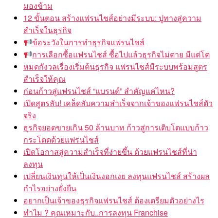
มองข้าม
12 ขั้นตอน สร้างแฟรนไชส์อย่างมีระบบ: ปูทางสู่ความ
สำเร็จในธุรกิจ
ข้อระวังในการทำธุรกิจแฟรนไชส์
การเลือกซื้อแฟรนไชส์ ซื้อไปแล้วธุรกิจไม่ตาย มีแต่โต
หมดกังวลเรื่องเริ่มต้นธุรกิจ แฟรนไชส์มีระบบพร้อมสูตร
สำเร็จให้คุณ
ก่อนก้าวสู่แฟรนไชส์ “แบรนด์” สำคัญแค่ไหน?
เปิดสูตรลับ! เคล็ดลับความสำเร็จจากเจ้าของแฟรนไชส์ตัว
จริง
ธุรกิจยอดขายเกิน 50 ล้านบาท ก้าวสู่การเติบโตแบบก้าว
กระโดดด้วยแฟรนไชส์
เปิดโอกาสสู่ความสำเร็จที่ง่ายขึ้น ด้วยแฟรนไชส์ที่น่า
ลงทุน
เปลี่ยนเงินทุนให้เป็นเงินงอกเงย ลงทุนแฟรนไชส์ สร้างผล
กำไรอย่างยั่งยืน
อยากเป็นเจ้าของธุรกิจแฟรนไชส์ ต้องเตรียมตัวอย่างไร
ทำไม ? คุณเหมาะกับ..การลงทุน Franchise