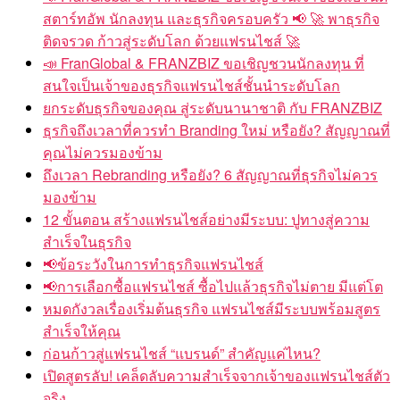
สตาร์ทอัพ นักลงทุน และธุรกิจครอบครัว 📢 🚀 พาธุรกิจ
ติดจรวด ก้าวสู่ระดับโลก ด้วยแฟรนไชส์ 🚀
📣 FranGlobal & FRANZBIZ ขอเชิญชวนนักลงทุน ที่
สนใจเป็นเจ้าของธุรกิจแฟรนไชส์ชั้นนำระดับโลก
ยกระดับธุรกิจของคุณ สู่ระดับนานาชาติ กับ FRANZBIZ
ธุรกิจถึงเวลาที่ควรทำ Branding ใหม่ หรือยัง? สัญญาณที่
คุณไม่ควรมองข้าม
ถึงเวลา Rebranding หรือยัง? 6 สัญญาณที่ธุรกิจไม่ควร
มองข้าม
12 ขั้นตอน สร้างแฟรนไชส์อย่างมีระบบ: ปูทางสู่ความ
สำเร็จในธุรกิจ
📢ข้อระวังในการทำธุรกิจแฟรนไชส์
📢การเลือกซื้อแฟรนไชส์ ซื้อไปแล้วธุรกิจไม่ตาย มีแต่โต
หมดกังวลเรื่องเริ่มต้นธุรกิจ แฟรนไชส์มีระบบพร้อมสูตร
สำเร็จให้คุณ
ก่อนก้าวสู่แฟรนไชส์ “แบรนด์” สำคัญแค่ไหน?
เปิดสูตรลับ! เคล็ดลับความสำเร็จจากเจ้าของแฟรนไชส์ตัว
จริง