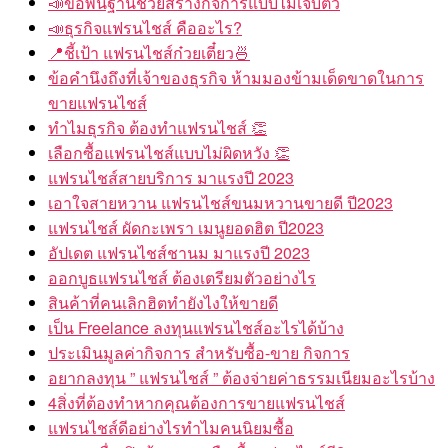
📣ข้อพื้นฐานช่วยสร้างกิจการแบบไม่เจ็บตัว
📣ธุรกิจแฟรนไชส์ คืออะไร?
📍ชี้เป้า แฟรนไชส์ก๋วยเตี๋ยว🍜
ข้อคำนึงถึงที่เจ้าของธุรกิจ ห้ามมองข้ามเด็ดขาดในการ
ขายแฟรนไชส์
ทำไมธุรกิจ ต้องทำแฟรนไชส์ 👏
เลือกซื้อแฟรนไชส์แบบไม่ผิดหวัง 👏
แฟรนไชส์สายบริการ มาแรงปี 2023
เอาใจสายหวาน แฟรนไชส์ขนมหวานขายดี ปี2023
แฟรนไชส์ ผัดกะเพรา เมนูยอดฮิต ปี2023
อัปเดต แฟรนไชส์ชานม มาแรงปี 2023
ออกบูธแฟรนไชส์ ต้องเตรียมตัวอย่างไร
สินค้าที่คนเลิกฮิตทำยังไงให้ขายดี
เป็น Freelance ลงทุนแฟรนไชส์อะไรได้บ้าง
ประเมินมูลค่ากิจการ สำหรับซื้อ-ขาย กิจการ
อยากลงทุน ” แฟรนไชส์ ” ต้องจ่ายค่าธรรมเนียมอะไรบ้าง
4สิ่งที่ต้องทำหากคุณต้องการขายแฟรนไชส์
แฟรนไชส์ดีอย่างไรทำไมคนนิยมซื้อ