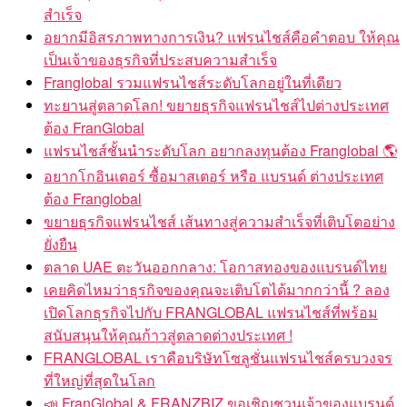
สำเร็จ
อยากมีอิสรภาพทางการเงิน? แฟรนไชส์คือคำตอบ ให้คุณ
เป็นเจ้าของธุรกิจที่ประสบความสำเร็จ
Franglobal รวมแฟรนไชส์ระดับโลกอยู่ในที่เดียว
ทะยานสู่ตลาดโลก! ขยายธุรกิจแฟรนไชส์ไปต่างประเทศ
ต้อง FranGlobal
แฟรนไชส์ชั้นนำระดับโลก อยากลงทุนต้อง Franglobal 🌎
อยากโกอินเตอร์ ซื้อมาสเตอร์ หรือ แบรนด์ ต่างประเทศ
ต้อง Franglobal
ขยายธุรกิจแฟรนไชส์ เส้นทางสู่ความสำเร็จที่เติบโตอย่าง
ยั่งยืน
ตลาด UAE ตะวันออกกลาง: โอกาสทองของแบรนด์ไทย
เคยคิดไหมว่าธุรกิจของคุณจะเติบโตได้มากกว่านี้ ? ลอง
เปิดโลกธุรกิจไปกับ FRANGLOBAL แฟรนไชส์ที่พร้อม
สนับสนุนให้คุณก้าวสู่ตลาดต่างประเทศ !
FRANGLOBAL เราคือบริษัทโซลูชั่นแฟรนไชส์ครบวงจร
ที่ใหญ่ที่สุดในโลก
📣 FranGlobal & FRANZBIZ ขอเชิญชวนเจ้าของแบรนด์