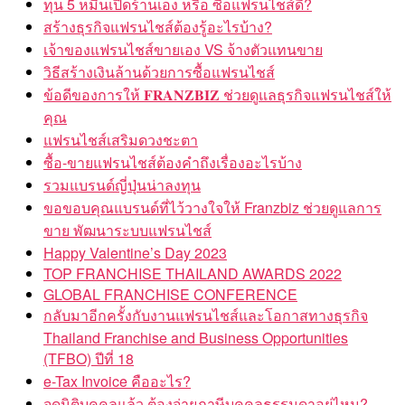
ทุน 5 หมื่นเปิดร้านเอง หรือ ซื้อแฟรนไชส์ดี?
สร้างธุรกิจแฟรนไชส์ต้องรู้อะไรบ้าง?
เจ้าของแฟรนไชส์ขายเอง VS จ้างตัวแทนขาย
วิธีสร้างเงินล้านด้วยการซื้อแฟรนไชส์
ข้อดีของการให้ 𝐅𝐑𝐀𝐍𝐙𝐁𝐈𝐙 ช่วยดูแลธุรกิจแฟรนไชส์ให้
คุณ
แฟรนไชส์เสริมดวงชะตา
ซื้อ-ขายแฟรนไชส์ต้องคำถึงเรื่องอะไรบ้าง
รวมแบรนด์ญี่ปุ่นน่าลงทุน
ขอขอบคุณแบรนด์ที่ไว้วางใจให้ Franzbiz ช่วยดูแลการ
ขาย พัฒนาระบบแฟรนไชส์
Happy Valentine’s Day 2023
TOP FRANCHISE THAILAND AWARDS 2022
GLOBAL FRANCHISE CONFERENCE
กลับมาอีกครั้งกับงานแฟรนไชส์และโอกาสทางธุรกิจ
Thailand Franchise and Business Opportunities
(TFBO) ปีที่ 18
e-Tax Invoice คืออะไร?
จดนิติบุคคลแล้ว ต้องจ่ายภาษีบุคคลธรรมดาอยู่ไหม?