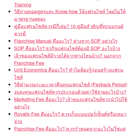
Training
วิธีถ่ายทอดสูตรและ Know-how ให้แฟรนไชส์ โดยไม่ให้
มาตรฐานลดลง
คู่มือแฟรนไชส์ควรมีกี่เล่ม? 10 คู่มือสำคัญที่ทุกแบรนด์
ควรมี
Franchise Manual คืออะไร? ต่างจาก SOP อย่างไร
SOP คืออะไร? ธุรกิจแฟรนไชส์ต้องมี SOP อะไรบ้าง
เจ้าของแฟรนไชส์มีรายได้จากทางไหนบ้าง? นอกจาก
Franchise Fee
Unit Economics คืออะไร? ทำไมต้องรู้ก่อนสร้างแฟรน
ไชส์
วิธีคำนวณระยะเวลาคืนทุนแฟรนไชส์ (Payback Period)
งบลงทุนแฟรนไชส์ควรประกอบด้วยค่าใช้จ่ายอะไรบ้าง?
Marketing Fee คืออะไร? เจ้าของแฟรนไชส์ควรนำไปใช้
อย่างไร
Royalty Fee คืออะไร? ควรเก็บแบบเปอร์เซ็นต์หรือเหมา
จ่าย
Franchise Fee คืออะไร? ควรกำหนดจากอะไรไม่ใช่แค่