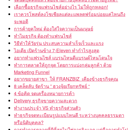
เลือกซื้อธุรกิจแฟรนไชส์อย่างไร ไม่ให้ถูกหลอก!
เราควรโพสต์ลงโซเชียลแต่ละแพลตฟร์อมบ่อยแค่ไหนถึง
จะพอดี
การค้ายุคใหม่ ต้องใส่ใจความเป็นมนุษย์
ทำไมธุรกิจ ต้องทำแฟรนไชส์
วิธีทำให้วัยรุ่น ประสบความสำเร็จเร็วและแรง
ไอเดีย เปิดร้านข้าง 7-Eleven ทำกำไรสูงสุด
อยากทำแฟรนไชส์ แบรนไหนดีแบรนด์ไหนโดนใจ
ทำการตลาดให้ถูกจุด โดยการแบ่งกลุ่มลูกค้า ด้วย
Marketing Funnel
อยากขยายสาขา ให้ FRANZBIZ เคียงข้างธุรกิจคุณ
8 เคล็ดลับ จัดร้าน ” ฮวงจุ้ยเรียกทรัพย์ “
4 ข้อคิด จดเครื่องหมายการค้า
Delivery ธุรกิจขายความสะดวก
ทำงานประจำ VS ทำธุรกิจส่วนตัว
ทำธุรกิจจดทะเบียนรูปแบบไหนดี ระหว่างบุคคลธรรมดา
หรือนิติบุคคล?
การทำการตลาดที่ดีที่สุดไม่ใช่การยิงแอด แต่คือการทำโป