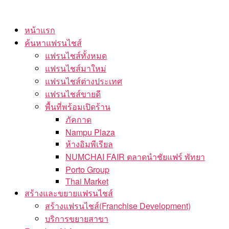
Skip
to
หน้าแรก
the
ค้นหาแฟรนไชส์
content
แฟรนไชส์ทั้งหมด
แฟรนไชส์มาใหม่
แฟรนไชส์ต่างประเทศ
แฟรนไชส์ขายดี
พื้นที่พร้อมเปิดร้าน
ภัคกาด
Nampu Plaza
ห้างอิมพีเรียล
NUMCHAI FAIR ตลาดนำชัยแฟร์ พัทยา
Porto Group
Thai Market
สร้างและขยายแฟรนไชส์
สร้างแฟรนไชส์(Franchise Development)
บริการขยายสาขา