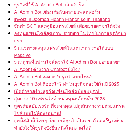
ธุรกิจที่ใช้ AI Admin Bot แล้วสำเร็จ
AI Admin Bot เชื่อมต่อกับหลายแพลตฟอร์ม
Invest in Joomba Health Franchise in Thailand
จัดทำ SOP และคู่มือแฟรนไชส์ เพื่อขยายสาขาได้จริง
ลงทุนแฟรนไชส์สุขภาพ Joomba ในไทย โอกาสธุรกิจมา
แรง
5 แนวทางลงทุนแฟรนไชส์ในแคนาดา รายได้แบบ
Passive
5 เหตุผลที่แฟรนไชส์ควรใช้ AI Admin Bot ขยายสาขา
AI Agent ต่างจาก Chatbot ยังไง?
AI Admin Bot เหมาะกับธุรกิจแบบไหน?
AI Admin Bot คืออะไร? ทำไมธุรกิจต้องใช้ในปี 2025
เปิดตำราสร้างธุรกิจแฟรนไชส์ฉบับสมบูรณ์!!
สุดยอด 10 แฟรนไชส์ งบลงทุนหลักหมื่น 2025
สูตรลับฉบับเร่งรัด ที่จะพาคุณไปสู่เส้นทางรวยด้วยแฟรน
ไชส์แบบไม่ต้องรอนาน!
ยุคนี้สมัยนี้ ใครๆ ก็อยากมีธุรกิจเป็นของตัวเอง 🚀 แต่จะ
ทำยังไงให้ธุรกิจปังยืนหนึ่งในตลาดได้?