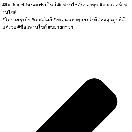
#thaifranchise #แฟรนไชส์ #แฟรนไชส์น่าลงทุน #มาสเตอร์แฟ
รนไชส์
#โอกาสธุรกิจ #เอสเอ็มอี #ลงทุน #ลงทุนอะไรดี #ลงทุนถูกที่มี
แต่รวย #ซื้อแฟรนไชส์ #ขยายสาขา