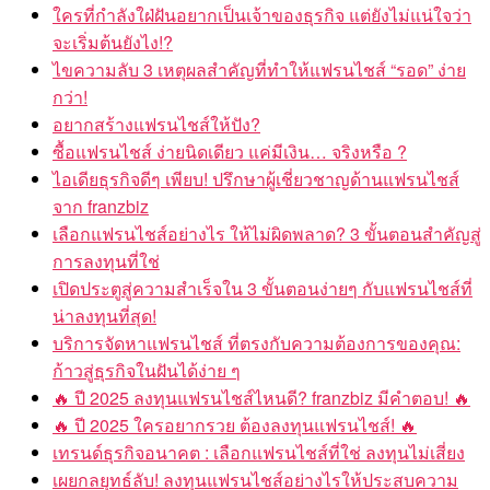
ใครที่กำลังใฝ่ฝันอยากเป็นเจ้าของธุรกิจ แต่ยังไม่แน่ใจว่า
จะเริ่มต้นยังไง!?
ไขความลับ 3 เหตุผลสำคัญที่ทำให้แฟรนไชส์ “รอด” ง่าย
กว่า!
อยากสร้างแฟรนไชส์ให้ปัง?
ซื้อแฟรนไชส์ ง่ายนิดเดียว แค่มีเงิน… จริงหรือ ?
ไอเดียธุรกิจดีๆ เพียบ! ปรึกษาผู้เชี่ยวชาญด้านแฟรนไชส์
จาก franzbiz
เลือกแฟรนไชส์อย่างไร ให้ไม่ผิดพลาด? 3 ขั้นตอนสำคัญสู่
การลงทุนที่ใช่
เปิดประตูสู่ความสำเร็จใน 3 ขั้นตอนง่ายๆ กับแฟรนไชส์ที่
น่าลงทุนที่สุด!
บริการจัดหาแฟรนไชส์ ที่ตรงกับความต้องการของคุณ:
ก้าวสู่ธุรกิจในฝันได้ง่าย ๆ
🔥 ปี 2025 ลงทุนแฟรนไชส์ไหนดี? franzbiz มีคำตอบ! 🔥
🔥 ปี 2025 ใครอยากรวย ต้องลงทุนแฟรนไชส์! 🔥
เทรนด์ธุรกิจอนาคต : เลือกแฟรนไชส์ที่ใช่ ลงทุนไม่เสี่ยง
เผยกลยุทธ์ลับ! ลงทุนแฟรนไชส์อย่างไรให้ประสบความ