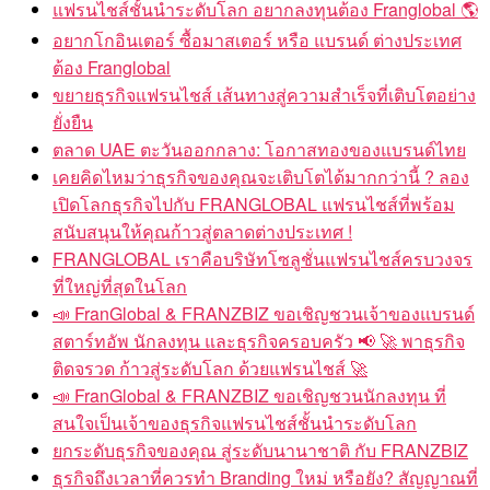
แฟรนไชส์ชั้นนำระดับโลก อยากลงทุนต้อง Franglobal 🌎
อยากโกอินเตอร์ ซื้อมาสเตอร์ หรือ แบรนด์ ต่างประเทศ
ต้อง Franglobal
ขยายธุรกิจแฟรนไชส์ เส้นทางสู่ความสำเร็จที่เติบโตอย่าง
ยั่งยืน
ตลาด UAE ตะวันออกกลาง: โอกาสทองของแบรนด์ไทย
เคยคิดไหมว่าธุรกิจของคุณจะเติบโตได้มากกว่านี้ ? ลอง
เปิดโลกธุรกิจไปกับ FRANGLOBAL แฟรนไชส์ที่พร้อม
สนับสนุนให้คุณก้าวสู่ตลาดต่างประเทศ !
FRANGLOBAL เราคือบริษัทโซลูชั่นแฟรนไชส์ครบวงจร
ที่ใหญ่ที่สุดในโลก
📣 FranGlobal & FRANZBIZ ขอเชิญชวนเจ้าของแบรนด์
สตาร์ทอัพ นักลงทุน และธุรกิจครอบครัว 📢 🚀 พาธุรกิจ
ติดจรวด ก้าวสู่ระดับโลก ด้วยแฟรนไชส์ 🚀
📣 FranGlobal & FRANZBIZ ขอเชิญชวนนักลงทุน ที่
สนใจเป็นเจ้าของธุรกิจแฟรนไชส์ชั้นนำระดับโลก
ยกระดับธุรกิจของคุณ สู่ระดับนานาชาติ กับ FRANZBIZ
ธุรกิจถึงเวลาที่ควรทำ Branding ใหม่ หรือยัง? สัญญาณที่