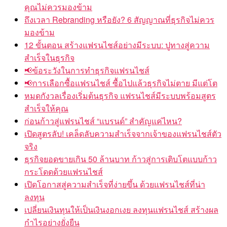
คุณไม่ควรมองข้าม
ถึงเวลา Rebranding หรือยัง? 6 สัญญาณที่ธุรกิจไม่ควร
มองข้าม
12 ขั้นตอน สร้างแฟรนไชส์อย่างมีระบบ: ปูทางสู่ความ
สำเร็จในธุรกิจ
📢ข้อระวังในการทำธุรกิจแฟรนไชส์
📢การเลือกซื้อแฟรนไชส์ ซื้อไปแล้วธุรกิจไม่ตาย มีแต่โต
หมดกังวลเรื่องเริ่มต้นธุรกิจ แฟรนไชส์มีระบบพร้อมสูตร
สำเร็จให้คุณ
ก่อนก้าวสู่แฟรนไชส์ “แบรนด์” สำคัญแค่ไหน?
เปิดสูตรลับ! เคล็ดลับความสำเร็จจากเจ้าของแฟรนไชส์ตัว
จริง
ธุรกิจยอดขายเกิน 50 ล้านบาท ก้าวสู่การเติบโตแบบก้าว
กระโดดด้วยแฟรนไชส์
เปิดโอกาสสู่ความสำเร็จที่ง่ายขึ้น ด้วยแฟรนไชส์ที่น่า
ลงทุน
เปลี่ยนเงินทุนให้เป็นเงินงอกเงย ลงทุนแฟรนไชส์ สร้างผล
กำไรอย่างยั่งยืน