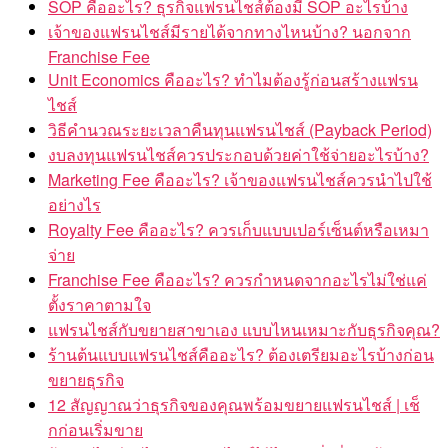
SOP คืออะไร? ธุรกิจแฟรนไชส์ต้องมี SOP อะไรบ้าง
เจ้าของแฟรนไชส์มีรายได้จากทางไหนบ้าง? นอกจาก
Franchise Fee
Unit Economics คืออะไร? ทำไมต้องรู้ก่อนสร้างแฟรน
ไชส์
วิธีคำนวณระยะเวลาคืนทุนแฟรนไชส์ (Payback Period)
งบลงทุนแฟรนไชส์ควรประกอบด้วยค่าใช้จ่ายอะไรบ้าง?
Marketing Fee คืออะไร? เจ้าของแฟรนไชส์ควรนำไปใช้
อย่างไร
Royalty Fee คืออะไร? ควรเก็บแบบเปอร์เซ็นต์หรือเหมา
จ่าย
Franchise Fee คืออะไร? ควรกำหนดจากอะไรไม่ใช่แค่
ตั้งราคาตามใจ
แฟรนไชส์กับขยายสาขาเอง แบบไหนเหมาะกับธุรกิจคุณ?
ร้านต้นแบบแฟรนไชส์คืออะไร? ต้องเตรียมอะไรบ้างก่อน
ขยายธุรกิจ
12 สัญญาณว่าธุรกิจของคุณพร้อมขยายแฟรนไชส์ | เช็
กก่อนเริ่มขาย