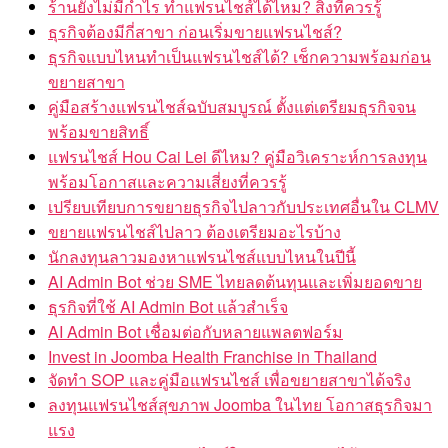
ร้านยังไม่มีกำไร ทำแฟรนไชส์ได้ไหม? สิ่งที่ควรรู้
ธุรกิจต้องมีกี่สาขา ก่อนเริ่มขายแฟรนไชส์?
ธุรกิจแบบไหนทำเป็นแฟรนไชส์ได้? เช็กความพร้อมก่อน
ขยายสาขา
คู่มือสร้างแฟรนไชส์ฉบับสมบูรณ์ ตั้งแต่เตรียมธุรกิจจน
พร้อมขายสิทธิ์
แฟรนไชส์ Hou Cai Lei ดีไหม? คู่มือวิเคราะห์การลงทุน
พร้อมโอกาสและความเสี่ยงที่ควรรู้
เปรียบเทียบการขยายธุรกิจไปลาวกับประเทศอื่นใน CLMV
ขยายแฟรนไชส์ไปลาว ต้องเตรียมอะไรบ้าง
นักลงทุนลาวมองหาแฟรนไชส์แบบไหนในปีนี้
AI Admin Bot ช่วย SME ไทยลดต้นทุนและเพิ่มยอดขาย
ธุรกิจที่ใช้ AI Admin Bot แล้วสำเร็จ
AI Admin Bot เชื่อมต่อกับหลายแพลตฟอร์ม
Invest in Joomba Health Franchise in Thailand
จัดทำ SOP และคู่มือแฟรนไชส์ เพื่อขยายสาขาได้จริง
ลงทุนแฟรนไชส์สุขภาพ Joomba ในไทย โอกาสธุรกิจมา
แรง