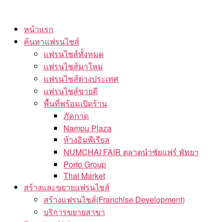
Skip
to
หน้าแรก
the
ค้นหาแฟรนไชส์
content
แฟรนไชส์ทั้งหมด
แฟรนไชส์มาใหม่
แฟรนไชส์ต่างประเทศ
แฟรนไชส์ขายดี
พื้นที่พร้อมเปิดร้าน
ภัคกาด
Nampu Plaza
ห้างอิมพีเรียล
NUMCHAI FAIR ตลาดนำชัยแฟร์ พัทยา
Porto Group
Thai Market
สร้างและขยายแฟรนไชส์
สร้างแฟรนไชส์(Franchise Development)
บริการขยายสาขา