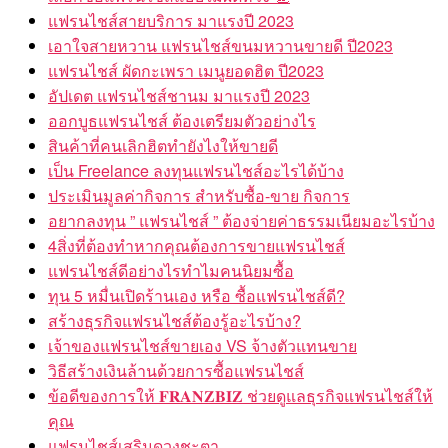
แฟรนไชส์สายบริการ มาแรงปี 2023
เอาใจสายหวาน แฟรนไชส์ขนมหวานขายดี ปี2023
แฟรนไชส์ ผัดกะเพรา เมนูยอดฮิต ปี2023
อัปเดต แฟรนไชส์ชานม มาแรงปี 2023
ออกบูธแฟรนไชส์ ต้องเตรียมตัวอย่างไร
สินค้าที่คนเลิกฮิตทำยังไงให้ขายดี
เป็น Freelance ลงทุนแฟรนไชส์อะไรได้บ้าง
ประเมินมูลค่ากิจการ สำหรับซื้อ-ขาย กิจการ
อยากลงทุน ” แฟรนไชส์ ” ต้องจ่ายค่าธรรมเนียมอะไรบ้าง
4สิ่งที่ต้องทำหากคุณต้องการขายแฟรนไชส์
แฟรนไชส์ดีอย่างไรทำไมคนนิยมซื้อ
ทุน 5 หมื่นเปิดร้านเอง หรือ ซื้อแฟรนไชส์ดี?
สร้างธุรกิจแฟรนไชส์ต้องรู้อะไรบ้าง?
เจ้าของแฟรนไชส์ขายเอง VS จ้างตัวแทนขาย
วิธีสร้างเงินล้านด้วยการซื้อแฟรนไชส์
ข้อดีของการให้ 𝐅𝐑𝐀𝐍𝐙𝐁𝐈𝐙 ช่วยดูแลธุรกิจแฟรนไชส์ให้
คุณ
แฟรนไชส์เสริมดวงชะตา