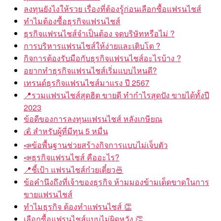
ลงทุนยังไงให้รวย เรื่องที่ต้องรู้ก่อนเลือกซื้อแฟรนไชส์
ทำไมต้องซื้อธุรกิจแฟรนไชส์
ธุรกิจแฟรนไชส์จำเป็นต้อง จดบริษัทหรือไม่ ?
การบริหารแฟรนไชส์ให้ง่ายและเติบโต ?
กิจการต้องรับมือกับธุรกิจแฟรนไชส์อะไรบ้าง ?
อยากทำธุรกิจแฟรนไชส์เริ่มแบบไหนดี?
เทรนด์ธุรกิจแฟรนไชส์มาแรง ปี 2567
📍รวมแฟรนไชส์สุดฮิต ขายดี ทำกำไรสุดปัง ขายได้ทั้งปี
2023
ข้อดีของการลงทุนแฟรนไชส์ หลังเกษียณ
💰 สำหรับผู้ที่มีทุน 5 หมื่น
📣ข้อพื้นฐานช่วยสร้างกิจการแบบไม่เจ็บตัว
📣ธุรกิจแฟรนไชส์ คืออะไร?
📍ชี้เป้า แฟรนไชส์ก๋วยเตี๋ยว🍜
ข้อคำนึงถึงที่เจ้าของธุรกิจ ห้ามมองข้ามเด็ดขาดในการ
ขายแฟรนไชส์
ทำไมธุรกิจ ต้องทำแฟรนไชส์ 👏
เลือกซื้อแฟรนไชส์แบบไม่ผิดหวัง 👏