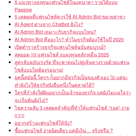
5 แนวทางลงทุนแฟรนไชส์ในแคนาดา รายได้แบบ
Passive
5 เหตุผลที่แฟรนไชส์ควรใช้ AI Admin Bot ขยายสาขา
AI Agent ต่างจาก Chatbot ยังไง?
AI Admin Bot เหมาะกับธุรกิจแบบไหน?
AI Admin Bot คืออะไร? ทำไมธุรกิจต้องใช้ในปี 2025
เปิดตำราสร้างธุรกิจแฟรนไชส์ฉบับสมบูรณ์!!
สุดยอด 10 แฟรนไชส์ งบลงทุนหลักหมื่น 2025
สูตรลับฉบับเร่งรัด ที่จะพาคุณไปสู่เส้นทางรวยด้วยแฟรน
ไชส์แบบไม่ต้องรอนาน!
ยุคนี้สมัยนี้ ใครๆ ก็อยากมีธุรกิจเป็นของตัวเอง 🚀 แต่จะ
ทำยังไงให้ธุรกิจปังยืนหนึ่งในตลาดได้?
ใครที่กำลังใฝ่ฝันอยากเป็นเจ้าของธุรกิจ แต่ยังไม่แน่ใจว่า
จะเริ่มต้นยังไง!?
ไขความลับ 3 เหตุผลสำคัญที่ทำให้แฟรนไชส์ “รอด” ง่าย
กว่า!
อยากสร้างแฟรนไชส์ให้ปัง?
ซื้อแฟรนไชส์ ง่ายนิดเดียว แค่มีเงิน… จริงหรือ ?