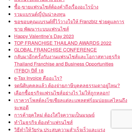
ซื้อ-ขายแฟรนไชส์ต้องคำถึงเรื่องอะไรบ้าง
รวมแบรนด์ญี่ปุ่นน่าลงทุน
ขอขอบคุณแบรนด์ที่ไว้วางใจให้ Franzbiz ช่วยดูแลการ
ขาย พัฒนาระบบแฟรนไชส์
Happy Valentine’s Day 2023
TOP FRANCHISE THAILAND AWARDS 2022
GLOBAL FRANCHISE CONFERENCE
กลับมาอีกครั้งกับงานแฟรนไชส์และโอกาสทางธุรกิจ
Thailand Franchise and Business Opportunities
(TFBO) ปีที่ 18
e-Tax Invoice คืออะไร?
จดนิติบุคคลแล้ว ต้องจ่ายภาษีบุคคลธรรมดาอยู่ไหม?
เลือกซื้อธุรกิจแฟรนไชส์อย่างไร ไม่ให้ถูกหลอก!
เราควรโพสต์ลงโซเชียลแต่ละแพลตฟร์อมบ่อยแค่ไหนถึง
จะพอดี
การค้ายุคใหม่ ต้องใส่ใจความเป็นมนุษย์
ทำไมธุรกิจ ต้องทำแฟรนไชส์
วิธีทำให้วัยรุ่น ประสบความสำเร็จเร็วและแรง