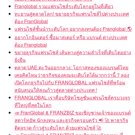
Franglobal รวมแฟรนไชส์ระดับโลกอยู่ในที่เดียว
ทะยานสู่ตลาดโลก! ขยายธุรกิจแฟรนไชส์ไปต่างประเทศ
ต้อง FranGlobal
แฟรนไชส์ชั้นนำระดับโลก อยากลงทุนต้อง Franglobal 🌎
อยากโกอินเตอร์ ซื้อมาสเตอร์ หรือ แบรนด์ ต่างประเทศ
ต้อง Franglobal
ขยายธุรกิจแฟรนไชส์ เส้นทางสู่ความสำเร็จที่เติบโตอย่าง
ยั่งยืน
ตลาด UAE ตะวันออกกลาง: โอกาสทองของแบรนด์ไทย
เคยคิดไหมว่าธุรกิจของคุณจะเติบโตได้มากกว่านี้ ? ลอง
เปิดโลกธุรกิจไปกับ FRANGLOBAL แฟรนไชส์ที่พร้อม
สนับสนุนให้คุณก้าวสู่ตลาดต่างประเทศ !
FRANGLOBAL เราคือบริษัทโซลูชั่นแฟรนไชส์ครบวงจร
ที่ใหญ่ที่สุดในโลก
📣 FranGlobal & FRANZBIZ ขอเชิญชวนเจ้าของแบรนด์
สตาร์ทอัพ นักลงทุน และธุรกิจครอบครัว 📢 🚀 พาธุรกิจ
ติดจรวด ก้าวสู่ระดับโลก ด้วยแฟรนไชส์ 🚀