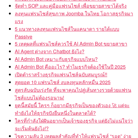
จัดทำ SOP และคู่มือแฟรนไชส์ เพื่อขยายสาขาได้จริง
ลงทุนแฟรนไชส์สุขภาพ Joomba ในไทย โอกาสธุรกิจมา
แรง
5 แนวทางลงทุนแฟรนไชส์ในแคนาดา รายได้แบบ
Passive
5 เหตุผลที่แฟรนไชส์ควรใช้ AI Admin Bot ขยายสาขา
AI Agent ต่างจาก Chatbot ยังไง?
AI Admin Bot เหมาะกับธุรกิจแบบไหน?
AI Admin Bot คืออะไร? ทำไมธุรกิจต้องใช้ในปี 2025
เปิดตำราสร้างธุรกิจแฟรนไชส์ฉบับสมบูรณ์!!
สุดยอด 10 แฟรนไชส์ งบลงทุนหลักหมื่น 2025
สูตรลับฉบับเร่งรัด ที่จะพาคุณไปสู่เส้นทางรวยด้วยแฟรน
ไชส์แบบไม่ต้องรอนาน!
ยุคนี้สมัยนี้ ใครๆ ก็อยากมีธุรกิจเป็นของตัวเอง 🚀 แต่จะ
ทำยังไงให้ธุรกิจปังยืนหนึ่งในตลาดได้?
ใครที่กำลังใฝ่ฝันอยากเป็นเจ้าของธุรกิจ แต่ยังไม่แน่ใจว่า
จะเริ่มต้นยังไง!?
ไขความลับ 3 เหตุผลสำคัญที่ทำให้แฟรนไชส์ “รอด” ง่าย