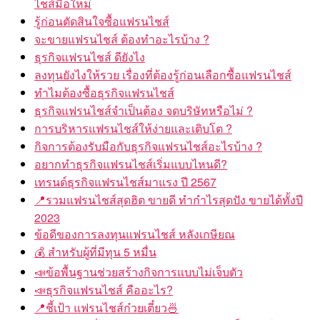
ไชส์มือใหม่
รู้ก่อนตัดสินใจซื้อแฟรนไชส์
จะขายแฟรนไชส์ ต้องทำอะไรบ้าง ?
ธุรกิจแฟรนไชส์ ดียังไง
ลงทุนยังไงให้รวย เรื่องที่ต้องรู้ก่อนเลือกซื้อแฟรนไชส์
ทำไมต้องซื้อธุรกิจแฟรนไชส์
ธุรกิจแฟรนไชส์จำเป็นต้อง จดบริษัทหรือไม่ ?
การบริหารแฟรนไชส์ให้ง่ายและเติบโต ?
กิจการต้องรับมือกับธุรกิจแฟรนไชส์อะไรบ้าง ?
อยากทำธุรกิจแฟรนไชส์เริ่มแบบไหนดี?
เทรนด์ธุรกิจแฟรนไชส์มาแรง ปี 2567
📍รวมแฟรนไชส์สุดฮิต ขายดี ทำกำไรสุดปัง ขายได้ทั้งปี
2023
ข้อดีของการลงทุนแฟรนไชส์ หลังเกษียณ
💰 สำหรับผู้ที่มีทุน 5 หมื่น
📣ข้อพื้นฐานช่วยสร้างกิจการแบบไม่เจ็บตัว
📣ธุรกิจแฟรนไชส์ คืออะไร?
📍ชี้เป้า แฟรนไชส์ก๋วยเตี๋ยว🍜