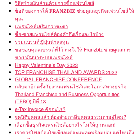
วิธีสร้างเงินล้านด้วยการซื้อแฟรนไชส์
ข้อดีของการให้ 𝐅𝐑𝐀𝐍𝐙𝐁𝐈𝐙 ช่วยดูแลธุรกิจแฟรนไชส์ให้
คุณ
แฟรนไชส์เสริมดวงชะตา
ซื้อ-ขายแฟรนไชส์ต้องคำถึงเรื่องอะไรบ้าง
รวมแบรนด์ญี่ปุ่นน่าลงทุน
ขอขอบคุณแบรนด์ที่ไว้วางใจให้ Franzbiz ช่วยดูแลการ
ขาย พัฒนาระบบแฟรนไชส์
Happy Valentine’s Day 2023
TOP FRANCHISE THAILAND AWARDS 2022
GLOBAL FRANCHISE CONFERENCE
กลับมาอีกครั้งกับงานแฟรนไชส์และโอกาสทางธุรกิจ
Thailand Franchise and Business Opportunities
(TFBO) ปีที่ 18
e-Tax Invoice คืออะไร?
จดนิติบุคคลแล้ว ต้องจ่ายภาษีบุคคลธรรมดาอยู่ไหม?
เลือกซื้อธุรกิจแฟรนไชส์อย่างไร ไม่ให้ถูกหลอก!
เราควรโพสต์ลงโซเชียลแต่ละแพลตฟร์อมบ่อยแค่ไหนถึง