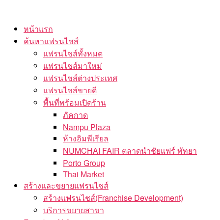
Skip
to
หน้าแรก
the
ค้นหาแฟรนไชส์
content
แฟรนไชส์ทั้งหมด
แฟรนไชส์มาใหม่
แฟรนไชส์ต่างประเทศ
แฟรนไชส์ขายดี
พื้นที่พร้อมเปิดร้าน
ภัคกาด
Nampu Plaza
ห้างอิมพีเรียล
NUMCHAI FAIR ตลาดนำชัยแฟร์ พัทยา
Porto Group
Thai Market
สร้างและขยายแฟรนไชส์
สร้างแฟรนไชส์(Franchise Development)
บริการขยายสาขา