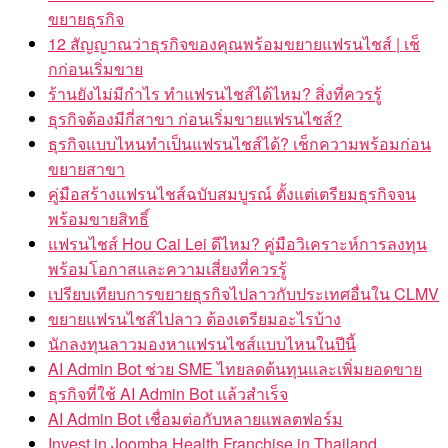
ขยายธุรกิจ
12 สัญญาณว่าธุรกิจของคุณพร้อมขยายแฟรนไชส์ | เช็
กก่อนเริ่มขาย
ร้านยังไม่มีกำไร ทำแฟรนไชส์ได้ไหม? สิ่งที่ควรรู้
ธุรกิจต้องมีกี่สาขา ก่อนเริ่มขายแฟรนไชส์?
ธุรกิจแบบไหนทำเป็นแฟรนไชส์ได้? เช็กความพร้อมก่อน
ขยายสาขา
คู่มือสร้างแฟรนไชส์ฉบับสมบูรณ์ ตั้งแต่เตรียมธุรกิจจน
พร้อมขายสิทธิ์
แฟรนไชส์ Hou Cai Lei ดีไหม? คู่มือวิเคราะห์การลงทุน
พร้อมโอกาสและความเสี่ยงที่ควรรู้
เปรียบเทียบการขยายธุรกิจไปลาวกับประเทศอื่นใน CLMV
ขยายแฟรนไชส์ไปลาว ต้องเตรียมอะไรบ้าง
นักลงทุนลาวมองหาแฟรนไชส์แบบไหนในปีนี้
AI Admin Bot ช่วย SME ไทยลดต้นทุนและเพิ่มยอดขาย
ธุรกิจที่ใช้ AI Admin Bot แล้วสำเร็จ
AI Admin Bot เชื่อมต่อกับหลายแพลตฟอร์ม
Invest in Joomba Health Franchise in Thailand