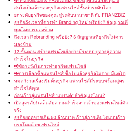
📣 FranGlobal & FRANZBIZ ขอเชิญชวนนักลงทุน ที่
สนใจเป็นเจ้าของธุรกิจแฟรนไชส์ชั้นนำระดับโลก
ยกระดับธุรกิจของคุณ สู่ระดับนานาชาติ กับ FRANZBIZ
ธุรกิจถึงเวลาที่ควรทำ Branding ใหม่ หรือยัง? สัญญาณที่
คุณไม่ควรมองข้าม
ถึงเวลา Rebranding หรือยัง? 6 สัญญาณที่ธุรกิจไม่ควร
มองข้าม
12 ขั้นตอน สร้างแฟรนไชส์อย่างมีระบบ: ปูทางสู่ความ
สำเร็จในธุรกิจ
📢ข้อระวังในการทำธุรกิจแฟรนไชส์
📢การเลือกซื้อแฟรนไชส์ ซื้อไปแล้วธุรกิจไม่ตาย มีแต่โต
หมดกังวลเรื่องเริ่มต้นธุรกิจ แฟรนไชส์มีระบบพร้อมสูตร
สำเร็จให้คุณ
ก่อนก้าวสู่แฟรนไชส์ “แบรนด์” สำคัญแค่ไหน?
เปิดสูตรลับ! เคล็ดลับความสำเร็จจากเจ้าของแฟรนไชส์ตัว
จริง
ธุรกิจยอดขายเกิน 50 ล้านบาท ก้าวสู่การเติบโตแบบก้าว
กระโดดด้วยแฟรนไชส์