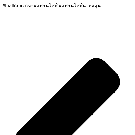
#thaifranchise #แฟรนไชส์ #แฟรนไชส์น่าลงทุน