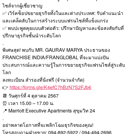
ไชส์จากผู้เชี่ยวชาญ
✅ เวิร์คช็อปขยายธุรกิจทั้งในและต่างประเทศ: รับคำแนะนำ
และเคล็ดลับในการสร้างระบบแฟรนไชส์ที่แข็งแกร่ง
✅ พบปะพูดคุยแบบตัวต่อตัว: ปรึกษาปัญหาและข้อสงสัยกับที่
ปรึกษาธุรกิจชั้นนำระดับโลก
.
พิเศษสุด! พบกับ MR. GAURAV MARYA ประธานของ
FRANCHISE INDIA/FRANGLOBAL ที่จะมาแบ่งปัน
ประสบการณ์และความรู้ในการขยายธุรกิจแฟรนไชส์สู่ระดับ
โลก
ลงทะเบียน สำรองที่นั่งฟรี (จำนวนจำกัด)
👉
https://forms.gle/K4efC7hBzN7S2FJb6
📆 วันศุกร์ที่ 4 ตุลาคม 2567
⏰ เวลา 15.00 – 17.00 น.
📍 Marriott Executive Apartments สุขุมวิท 24
.
อย่าพลาดโอกาสที่จะพลิกโฉมธุรกิจของคุณ!
โทรสอบถามฝ่ายขาย: 094-892-5922 / 094-494-2696