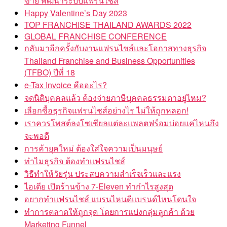
ขาย พัฒนาระบบแฟรนไชส์
Happy Valentine’s Day 2023
TOP FRANCHISE THAILAND AWARDS 2022
GLOBAL FRANCHISE CONFERENCE
กลับมาอีกครั้งกับงานแฟรนไชส์และโอกาสทางธุรกิจ
Thailand Franchise and Business Opportunities
(TFBO) ปีที่ 18
e-Tax Invoice คืออะไร?
จดนิติบุคคลแล้ว ต้องจ่ายภาษีบุคคลธรรมดาอยู่ไหม?
เลือกซื้อธุรกิจแฟรนไชส์อย่างไร ไม่ให้ถูกหลอก!
เราควรโพสต์ลงโซเชียลแต่ละแพลตฟร์อมบ่อยแค่ไหนถึง
จะพอดี
การค้ายุคใหม่ ต้องใส่ใจความเป็นมนุษย์
ทำไมธุรกิจ ต้องทำแฟรนไชส์
วิธีทำให้วัยรุ่น ประสบความสำเร็จเร็วและแรง
ไอเดีย เปิดร้านข้าง 7-Eleven ทำกำไรสูงสุด
อยากทำแฟรนไชส์ แบรนไหนดีแบรนด์ไหนโดนใจ
ทำการตลาดให้ถูกจุด โดยการแบ่งกลุ่มลูกค้า ด้วย
Marketing Funnel