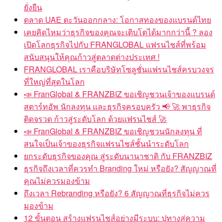
ยั่งยืน
ตลาด UAE ตะวันออกกลาง: โอกาสทองของแบรนด์ไทย
เคยคิดไหมว่าธุรกิจของคุณจะเติบโตได้มากกว่านี้ ? ลอง
เปิดโลกธุรกิจไปกับ FRANGLOBAL แฟรนไชส์ที่พร้อม
สนับสนุนให้คุณก้าวสู่ตลาดต่างประเทศ !
FRANGLOBAL เราคือบริษัทโซลูชั่นแฟรนไชส์ครบวงจร
ที่ใหญ่ที่สุดในโลก
📣 FranGlobal & FRANZBIZ ขอเชิญชวนเจ้าของแบรนด์
สตาร์ทอัพ นักลงทุน และธุรกิจครอบครัว 📢 🚀 พาธุรกิจ
ติดจรวด ก้าวสู่ระดับโลก ด้วยแฟรนไชส์ 🚀
📣 FranGlobal & FRANZBIZ ขอเชิญชวนนักลงทุน ที่
สนใจเป็นเจ้าของธุรกิจแฟรนไชส์ชั้นนำระดับโลก
ยกระดับธุรกิจของคุณ สู่ระดับนานาชาติ กับ FRANZBIZ
ธุรกิจถึงเวลาที่ควรทำ Branding ใหม่ หรือยัง? สัญญาณที่
คุณไม่ควรมองข้าม
ถึงเวลา Rebranding หรือยัง? 6 สัญญาณที่ธุรกิจไม่ควร
มองข้าม
12 ขั้นตอน สร้างแฟรนไชส์อย่างมีระบบ: ปูทางสู่ความ