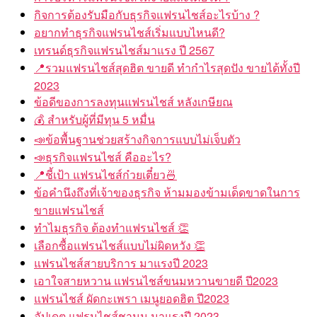
กิจการต้องรับมือกับธุรกิจแฟรนไชส์อะไรบ้าง ?
อยากทำธุรกิจแฟรนไชส์เริ่มแบบไหนดี?
เทรนด์ธุรกิจแฟรนไชส์มาแรง ปี 2567
📍รวมแฟรนไชส์สุดฮิต ขายดี ทำกำไรสุดปัง ขายได้ทั้งปี
2023
ข้อดีของการลงทุนแฟรนไชส์ หลังเกษียณ
💰 สำหรับผู้ที่มีทุน 5 หมื่น
📣ข้อพื้นฐานช่วยสร้างกิจการแบบไม่เจ็บตัว
📣ธุรกิจแฟรนไชส์ คืออะไร?
📍ชี้เป้า แฟรนไชส์ก๋วยเตี๋ยว🍜
ข้อคำนึงถึงที่เจ้าของธุรกิจ ห้ามมองข้ามเด็ดขาดในการ
ขายแฟรนไชส์
ทำไมธุรกิจ ต้องทำแฟรนไชส์ 👏
เลือกซื้อแฟรนไชส์แบบไม่ผิดหวัง 👏
แฟรนไชส์สายบริการ มาแรงปี 2023
เอาใจสายหวาน แฟรนไชส์ขนมหวานขายดี ปี2023
แฟรนไชส์ ผัดกะเพรา เมนูยอดฮิต ปี2023
อัปเดต แฟรนไชส์ชานม มาแรงปี 2023