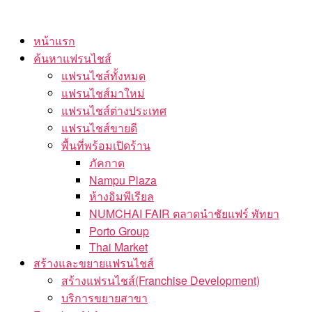
Skip
to
หน้าแรก
the
ค้นหาแฟรนไชส์
content
แฟรนไชส์ทั้งหมด
แฟรนไชส์มาใหม่
แฟรนไชส์ต่างประเทศ
แฟรนไชส์ขายดี
พื้นที่พร้อมเปิดร้าน
ภัคกาด
Nampu Plaza
ห้างอิมพีเรียล
NUMCHAI FAIR ตลาดนำชัยแฟร์ พัทยา
Porto Group
Thai Market
สร้างและขยายแฟรนไชส์
สร้างแฟรนไชส์(Franchise Development)
บริการขยายสาขา