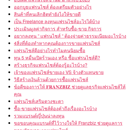
ออกบูธแฟรนไชส์ ต้องเตรียมตัวอย่างไร
สินค้าที่คนเลิกฮิตทำยังไงให้ขายดี
เป็น Freelance ลงทุนแฟรนไชส์อะไรได้บ้าง
ประเมินมูลค่ากิจการ สำหรับซื้อ-ขาย กิจการ
อยากลงทุน ” แฟรนไชส์ ” ต้องจ่ายค่าธรรมเนียมอะไรบ้าง
4สิ่งที่ต้องทำหากคุณต้องการขายแฟรนไชส์
แฟรนไชส์ดีอย่างไรทำไมคนนิยมซื้อ
ทุน 5 หมื่นเปิดร้านเอง หรือ ซื้อแฟรนไชส์ดี?
สร้างธุรกิจแฟรนไชส์ต้องรู้อะไรบ้าง?
เจ้าของแฟรนไชส์ขายเอง VS จ้างตัวแทนขาย
วิธีสร้างเงินล้านด้วยการซื้อแฟรนไชส์
ข้อดีของการให้ 𝐅𝐑𝐀𝐍𝐙𝐁𝐈𝐙 ช่วยดูแลธุรกิจแฟรนไชส์ให้
คุณ
แฟรนไชส์เสริมดวงชะตา
ซื้อ-ขายแฟรนไชส์ต้องคำถึงเรื่องอะไรบ้าง
รวมแบรนด์ญี่ปุ่นน่าลงทุน
ขอขอบคุณแบรนด์ที่ไว้วางใจให้ Franzbiz ช่วยดูแลการ