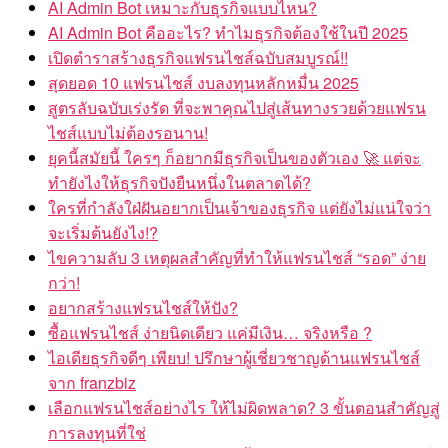
AI Admin Bot เหมาะกับธุรกิจแบบไหน?
AI Admin Bot คืออะไร? ทำไมธุรกิจต้องใช้ในปี 2025
เปิดตำราสร้างธุรกิจแฟรนไชส์ฉบับสมบูรณ์!!
สุดยอด 10 แฟรนไชส์ งบลงทุนหลักหมื่น 2025
สูตรลับฉบับเร่งรัด ที่จะพาคุณไปสู่เส้นทางรวยด้วยแฟรน
ไชส์แบบไม่ต้องรอนาน!
ยุคนี้สมัยนี้ ใครๆ ก็อยากมีธุรกิจเป็นของตัวเอง 🚀 แต่จะ
ทำยังไงให้ธุรกิจปังยืนหนึ่งในตลาดได้?
ใครที่กำลังใฝ่ฝันอยากเป็นเจ้าของธุรกิจ แต่ยังไม่แน่ใจว่า
จะเริ่มต้นยังไง!?
ไขความลับ 3 เหตุผลสำคัญที่ทำให้แฟรนไชส์ “รอด” ง่าย
กว่า!
อยากสร้างแฟรนไชส์ให้ปัง?
ซื้อแฟรนไชส์ ง่ายนิดเดียว แค่มีเงิน… จริงหรือ ?
ไอเดียธุรกิจดีๆ เพียบ! ปรึกษาผู้เชี่ยวชาญด้านแฟรนไชส์
จาก franzbiz
เลือกแฟรนไชส์อย่างไร ให้ไม่ผิดพลาด? 3 ขั้นตอนสำคัญสู่
การลงทุนที่ใช่