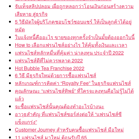
จับเท็จสลิปปลอม เผื่อถูกหลอกว่าโอนเงินก่อนสร้างความ
เสียหาย สู่ธุรกิจ
5 วิธีมัดใจผู้บริโภคชอบโชว์ชอบแชร์ ให้เป็นลูกค้าได้อยู่
หมัด
ใบแจ้งหนี้คืออะไร ขายของทุกครั้งจำเป็นมั้ยต้องออกใบนี้
How to เลือกแฟรนไชส์อย่างไร ให้คุ้มทั้งเงินและเวลา
แฟรนไชส์หลักหมื่นที่คุ้มค่า น่าลงทุน ประจำปี 2022
แฟรนไชส์ดีที่ไม่ควรพลาด 2022
Hot Bubble Tea Franchise 2022
6 วิธี มีธุรกิจใหม่ด้วยการซื้อแฟรนไชส์
หลักเกณฑ์การคิดค่า “Royalty Fee” ในธุรกิจแฟรนไชส์
คุณลักษณะ “แฟรนไชส์ทิพย์” ที่ใครจะลงทุนคือไม่รู้ไม่ได้
แล้ว
จะซื้อแฟรนไชส์นั้นคุณต้องทำอะไรบ้างนะ
อาวุธสำคัญ ที่แฟรนไชส์ซอร์ส่งต่อให้ “แฟรนไชส์ซี
แข็งแกร่ง”
Customer Journey สำหรับคนซื้อแฟรนไชส์ มือใหม่
11 แฟรนไชส์ มาใหม่ ต้อนรับปี 65