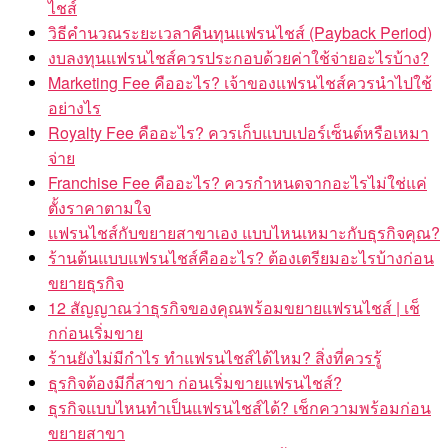
ไชส์
วิธีคำนวณระยะเวลาคืนทุนแฟรนไชส์ (Payback Period)
งบลงทุนแฟรนไชส์ควรประกอบด้วยค่าใช้จ่ายอะไรบ้าง?
Marketing Fee คืออะไร? เจ้าของแฟรนไชส์ควรนำไปใช้
อย่างไร
Royalty Fee คืออะไร? ควรเก็บแบบเปอร์เซ็นต์หรือเหมา
จ่าย
Franchise Fee คืออะไร? ควรกำหนดจากอะไรไม่ใช่แค่
ตั้งราคาตามใจ
แฟรนไชส์กับขยายสาขาเอง แบบไหนเหมาะกับธุรกิจคุณ?
ร้านต้นแบบแฟรนไชส์คืออะไร? ต้องเตรียมอะไรบ้างก่อน
ขยายธุรกิจ
12 สัญญาณว่าธุรกิจของคุณพร้อมขยายแฟรนไชส์ | เช็
กก่อนเริ่มขาย
ร้านยังไม่มีกำไร ทำแฟรนไชส์ได้ไหม? สิ่งที่ควรรู้
ธุรกิจต้องมีกี่สาขา ก่อนเริ่มขายแฟรนไชส์?
ธุรกิจแบบไหนทำเป็นแฟรนไชส์ได้? เช็กความพร้อมก่อน
ขยายสาขา