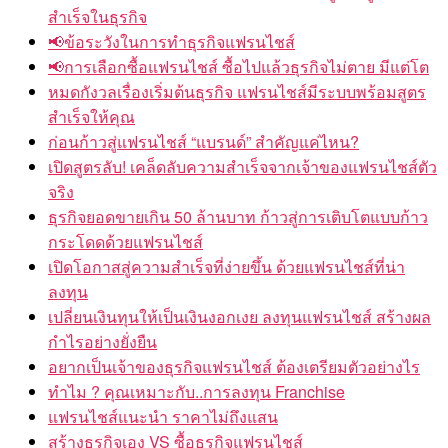
สำเร็จในธุรกิจ
📢ข้อระวังในการทำธุรกิจแฟรนไชส์
📢การเลือกซื้อแฟรนไชส์ ซื้อไปแล้วธุรกิจไม่ตาย มีแต่โต
หมดกังวลเรื่องเริ่มต้นธุรกิจ แฟรนไชส์มีระบบพร้อมสูตร
สำเร็จให้คุณ
ก่อนก้าวสู่แฟรนไชส์ “แบรนด์” สำคัญแค่ไหน?
เปิดสูตรลับ! เคล็ดลับความสำเร็จจากเจ้าของแฟรนไชส์ตัว
จริง
ธุรกิจยอดขายเกิน 50 ล้านบาท ก้าวสู่การเติบโตแบบก้าว
กระโดดด้วยแฟรนไชส์
เปิดโอกาสสู่ความสำเร็จที่ง่ายขึ้น ด้วยแฟรนไชส์ที่น่า
ลงทุน
เปลี่ยนเงินทุนให้เป็นเงินงอกเงย ลงทุนแฟรนไชส์ สร้างผล
กำไรอย่างยั่งยืน
อยากเป็นเจ้าของธุรกิจแฟรนไชส์ ต้องเตรียมตัวอย่างไร
ทำไม ? คุณเหมาะกับ..การลงทุน Franchise
แฟรนไชส์แนะนำ ราคาไม่ถึงแสน
สร้างธุรกิจเอง VS ซื้อธุรกิจแฟรนไชส์