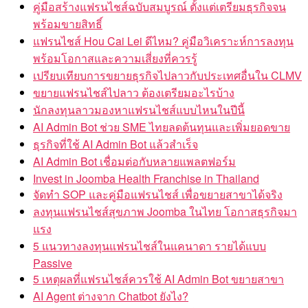
คู่มือสร้างแฟรนไชส์ฉบับสมบูรณ์ ตั้งแต่เตรียมธุรกิจจน
พร้อมขายสิทธิ์
แฟรนไชส์ Hou Cai Lei ดีไหม? คู่มือวิเคราะห์การลงทุน
พร้อมโอกาสและความเสี่ยงที่ควรรู้
เปรียบเทียบการขยายธุรกิจไปลาวกับประเทศอื่นใน CLMV
ขยายแฟรนไชส์ไปลาว ต้องเตรียมอะไรบ้าง
นักลงทุนลาวมองหาแฟรนไชส์แบบไหนในปีนี้
AI Admin Bot ช่วย SME ไทยลดต้นทุนและเพิ่มยอดขาย
ธุรกิจที่ใช้ AI Admin Bot แล้วสำเร็จ
AI Admin Bot เชื่อมต่อกับหลายแพลตฟอร์ม
Invest in Joomba Health Franchise in Thailand
จัดทำ SOP และคู่มือแฟรนไชส์ เพื่อขยายสาขาได้จริง
ลงทุนแฟรนไชส์สุขภาพ Joomba ในไทย โอกาสธุรกิจมา
แรง
5 แนวทางลงทุนแฟรนไชส์ในแคนาดา รายได้แบบ
Passive
5 เหตุผลที่แฟรนไชส์ควรใช้ AI Admin Bot ขยายสาขา
AI Agent ต่างจาก Chatbot ยังไง?