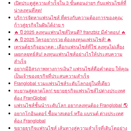
เปิดประตูสู่ความสำเร็จใน 3 ขั้นตอนง่ายๆ กับแฟรนไชส์ที่
น่าลงทุนที่สุด!
บริการจัดหาแฟรนไชส์ ที่ตรงกับความต้องการของคุณ:
ก้าวสู่ธุรกิจในฝันได้ง่าย ๆ
🔥 ปี 2025 ลงทุนแฟรนไชส์ไหนดี? franzbiz มีคำตอบ! 🔥
🔥 ปี 2025 ใครอยากรวย ต้องลงทุนแฟรนไชส์! 🔥
เทรนด์ธุรกิจอนาคต : เลือกแฟรนไชส์ที่ใช่ ลงทุนไม่เสี่ยง
เผยกลยุทธ์ลับ! ลงทุนแฟรนไชส์อย่างไรให้ประสบความ
สำเร็จ
อยากมีอิสรภาพทางการเงิน? แฟรนไชส์คือคำตอบ ให้คุณ
เป็นเจ้าของธุรกิจที่ประสบความสำเร็จ
Franglobal รวมแฟรนไชส์ระดับโลกอยู่ในที่เดียว
ทะยานสู่ตลาดโลก! ขยายธุรกิจแฟรนไชส์ไปต่างประเทศ
ต้อง FranGlobal
แฟรนไชส์ชั้นนำระดับโลก อยากลงทุนต้อง Franglobal 🌎
อยากโกอินเตอร์ ซื้อมาสเตอร์ หรือ แบรนด์ ต่างประเทศ
ต้อง Franglobal
ขยายธุรกิจแฟรนไชส์ เส้นทางสู่ความสำเร็จที่เติบโตอย่าง