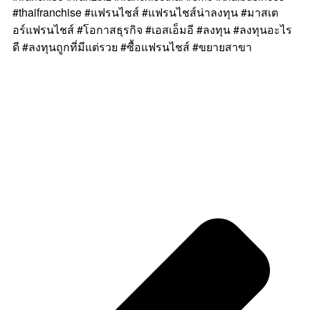
#thaifranchise #แฟรนไชส์ #แฟรนไชส์น่าลงทุน #มาสเต
อร์แฟรนไชส์ #โอกาสธุรกิจ #เอสเอ็มอี #ลงทุน #ลงทุนอะไร
ดี #ลงทุนถูกที่มีแต่รวย #ซื้อแฟรนไชส์ #ขยายสาขา