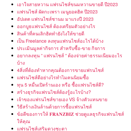
เอาใจสายหวาน แฟรนไชส์ขนมหวานขายดี ปี2023
แฟรนไชส์ ผัดกะเพรา เมนูยอดฮิต ปี2023
อัปเดต แฟรนไชส์ชานม มาแรงปี 2023
ออกบูธแฟรนไชส์ ต้องเตรียมตัวอย่างไร
สินค้าที่คนเลิกฮิตทำยังไงให้ขายดี
เป็น Freelance ลงทุนแฟรนไชส์อะไรได้บ้าง
ประเมินมูลค่ากิจการ สำหรับซื้อ-ขาย กิจการ
อยากลงทุน ” แฟรนไชส์ ” ต้องจ่ายค่าธรรมเนียมอะไร
บ้าง
4สิ่งที่ต้องทำหากคุณต้องการขายแฟรนไชส์
แฟรนไชส์ดีอย่างไรทำไมคนนิยมซื้อ
ทุน 5 หมื่นเปิดร้านเอง หรือ ซื้อแฟรนไชส์ดี?
สร้างธุรกิจแฟรนไชส์ต้องรู้อะไรบ้าง?
เจ้าของแฟรนไชส์ขายเอง VS จ้างตัวแทนขาย
วิธีสร้างเงินล้านด้วยการซื้อแฟรนไชส์
ข้อดีของการให้ 𝐅𝐑𝐀𝐍𝐙𝐁𝐈𝐙 ช่วยดูแลธุรกิจแฟรนไชส์
ให้คุณ
แฟรนไชส์เสริมดวงชะตา