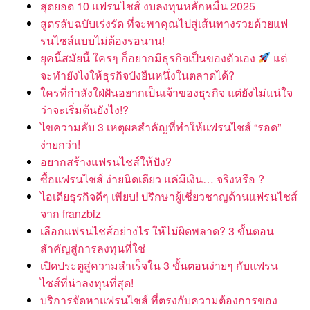
สุดยอด 10 แฟรนไชส์ งบลงทุนหลักหมื่น 2025
สูตรลับฉบับเร่งรัด ที่จะพาคุณไปสู่เส้นทางรวยด้วยแฟ
รนไชส์แบบไม่ต้องรอนาน!
ยุคนี้สมัยนี้ ใครๆ ก็อยากมีธุรกิจเป็นของตัวเอง
แต่
จะทำยังไงให้ธุรกิจปังยืนหนึ่งในตลาดได้?
ใครที่กำลังใฝ่ฝันอยากเป็นเจ้าของธุรกิจ แต่ยังไม่แน่ใจ
ว่าจะเริ่มต้นยังไง!?
ไขความลับ 3 เหตุผลสำคัญที่ทำให้แฟรนไชส์ “รอด”
ง่ายกว่า!
อยากสร้างแฟรนไชส์ให้ปัง?
ซื้อแฟรนไชส์ ง่ายนิดเดียว แค่มีเงิน… จริงหรือ ?
ไอเดียธุรกิจดีๆ เพียบ! ปรึกษาผู้เชี่ยวชาญด้านแฟรนไชส์
จาก franzbiz
เลือกแฟรนไชส์อย่างไร ให้ไม่ผิดพลาด? 3 ขั้นตอน
สำคัญสู่การลงทุนที่ใช่
เปิดประตูสู่ความสำเร็จใน 3 ขั้นตอนง่ายๆ กับแฟรน
ไชส์ที่น่าลงทุนที่สุด!
บริการจัดหาแฟรนไชส์ ที่ตรงกับความต้องการของ