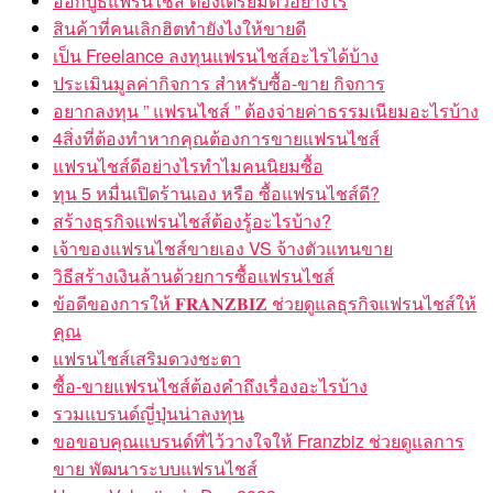
ออกบูธแฟรนไชส์ ต้องเตรียมตัวอย่างไร
สินค้าที่คนเลิกฮิตทำยังไงให้ขายดี
เป็น Freelance ลงทุนแฟรนไชส์อะไรได้บ้าง
ประเมินมูลค่ากิจการ สำหรับซื้อ-ขาย กิจการ
อยากลงทุน ” แฟรนไชส์ ” ต้องจ่ายค่าธรรมเนียมอะไรบ้าง
4สิ่งที่ต้องทำหากคุณต้องการขายแฟรนไชส์
แฟรนไชส์ดีอย่างไรทำไมคนนิยมซื้อ
ทุน 5 หมื่นเปิดร้านเอง หรือ ซื้อแฟรนไชส์ดี?
สร้างธุรกิจแฟรนไชส์ต้องรู้อะไรบ้าง?
เจ้าของแฟรนไชส์ขายเอง VS จ้างตัวแทนขาย
วิธีสร้างเงินล้านด้วยการซื้อแฟรนไชส์
ข้อดีของการให้ 𝐅𝐑𝐀𝐍𝐙𝐁𝐈𝐙 ช่วยดูแลธุรกิจแฟรนไชส์ให้
คุณ
แฟรนไชส์เสริมดวงชะตา
ซื้อ-ขายแฟรนไชส์ต้องคำถึงเรื่องอะไรบ้าง
รวมแบรนด์ญี่ปุ่นน่าลงทุน
ขอขอบคุณแบรนด์ที่ไว้วางใจให้ Franzbiz ช่วยดูแลการ
ขาย พัฒนาระบบแฟรนไชส์