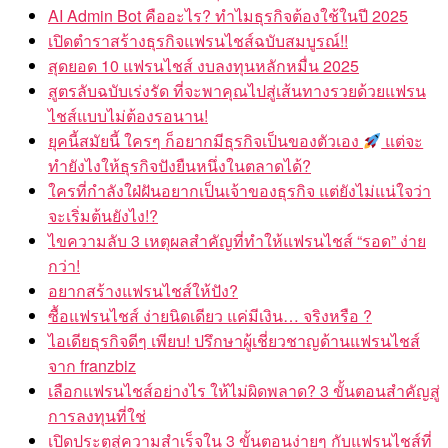
AI Admin Bot คืออะไร? ทำไมธุรกิจต้องใช้ในปี 2025
เปิดตำราสร้างธุรกิจแฟรนไชส์ฉบับสมบูรณ์!!
สุดยอด 10 แฟรนไชส์ งบลงทุนหลักหมื่น 2025
สูตรลับฉบับเร่งรัด ที่จะพาคุณไปสู่เส้นทางรวยด้วยแฟรน
ไชส์แบบไม่ต้องรอนาน!
ยุคนี้สมัยนี้ ใครๆ ก็อยากมีธุรกิจเป็นของตัวเอง
แต่จะ
ทำยังไงให้ธุรกิจปังยืนหนึ่งในตลาดได้?
ใครที่กำลังใฝ่ฝันอยากเป็นเจ้าของธุรกิจ แต่ยังไม่แน่ใจว่า
จะเริ่มต้นยังไง!?
ไขความลับ 3 เหตุผลสำคัญที่ทำให้แฟรนไชส์ “รอด” ง่าย
กว่า!
อยากสร้างแฟรนไชส์ให้ปัง?
ซื้อแฟรนไชส์ ง่ายนิดเดียว แค่มีเงิน… จริงหรือ ?
ไอเดียธุรกิจดีๆ เพียบ! ปรึกษาผู้เชี่ยวชาญด้านแฟรนไชส์
จาก franzbiz
เลือกแฟรนไชส์อย่างไร ให้ไม่ผิดพลาด? 3 ขั้นตอนสำคัญสู่
การลงทุนที่ใช่
เปิดประตูสู่ความสำเร็จใน 3 ขั้นตอนง่ายๆ กับแฟรนไชส์ที่