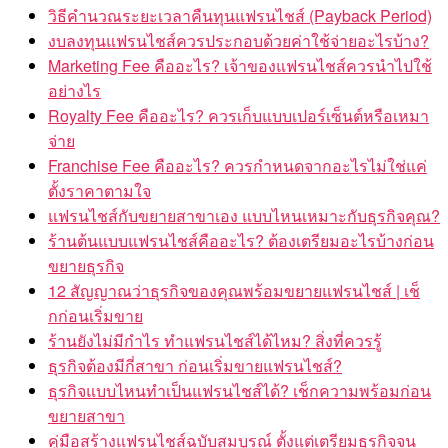
วิธีคำนวณระยะเวลาคืนทุนแฟรนไชส์ (Payback Period)
งบลงทุนแฟรนไชส์ควรประกอบด้วยค่าใช้จ่ายอะไรบ้าง?
Marketing Fee คืออะไร? เจ้าของแฟรนไชส์ควรนำไปใช้
อย่างไร
Royalty Fee คืออะไร? ควรเก็บแบบเปอร์เซ็นต์หรือเหมา
จ่าย
Franchise Fee คืออะไร? ควรกำหนดจากอะไรไม่ใช่แค่
ตั้งราคาตามใจ
แฟรนไชส์กับขยายสาขาเอง แบบไหนเหมาะกับธุรกิจคุณ?
ร้านต้นแบบแฟรนไชส์คืออะไร? ต้องเตรียมอะไรบ้างก่อน
ขยายธุรกิจ
12 สัญญาณว่าธุรกิจของคุณพร้อมขยายแฟรนไชส์ | เช็
กก่อนเริ่มขาย
ร้านยังไม่มีกำไร ทำแฟรนไชส์ได้ไหม? สิ่งที่ควรรู้
ธุรกิจต้องมีกี่สาขา ก่อนเริ่มขายแฟรนไชส์?
ธุรกิจแบบไหนทำเป็นแฟรนไชส์ได้? เช็กความพร้อมก่อน
ขยายสาขา
คู่มือสร้างแฟรนไชส์ฉบับสมบูรณ์ ตั้งแต่เตรียมธุรกิจจน