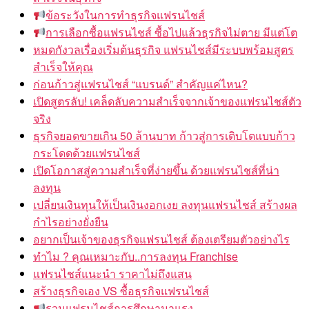
ข้อระวังในการทำธุรกิจแฟรนไชส์
การเลือกซื้อแฟรนไชส์ ซื้อไปแล้วธุรกิจไม่ตาย มีแต่โต
หมดกังวลเรื่องเริ่มต้นธุรกิจ แฟรนไชส์มีระบบพร้อมสูตร
สำเร็จให้คุณ
ก่อนก้าวสู่แฟรนไชส์ “แบรนด์” สำคัญแค่ไหน?
เปิดสูตรลับ! เคล็ดลับความสำเร็จจากเจ้าของแฟรนไชส์ตัว
จริง
ธุรกิจยอดขายเกิน 50 ล้านบาท ก้าวสู่การเติบโตแบบก้าว
กระโดดด้วยแฟรนไชส์
เปิดโอกาสสู่ความสำเร็จที่ง่ายขึ้น ด้วยแฟรนไชส์ที่น่า
ลงทุน
เปลี่ยนเงินทุนให้เป็นเงินงอกเงย ลงทุนแฟรนไชส์ สร้างผล
กำไรอย่างยั่งยืน
อยากเป็นเจ้าของธุรกิจแฟรนไชส์ ต้องเตรียมตัวอย่างไร
ทำไม ? คุณเหมาะกับ..การลงทุน Franchise
แฟรนไชส์แนะนำ ราคาไม่ถึงแสน
สร้างธุรกิจเอง VS ซื้อธุรกิจแฟรนไชส์
รวมแฟรนไชส์การศึกษามาแรง