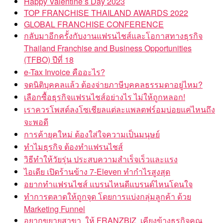
Happy Valentine’s Day 2023
TOP FRANCHISE THAILAND AWARDS 2022
GLOBAL FRANCHISE CONFERENCE
กลับมาอีกครั้งกับงานแฟรนไชส์และโอกาสทางธุรกิจ
Thailand Franchise and Business Opportunities
(TFBO) ปีที่ 18
e-Tax Invoice คืออะไร?
จดนิติบุคคลแล้ว ต้องจ่ายภาษีบุคคลธรรมดาอยู่ไหม?
เลือกซื้อธุรกิจแฟรนไชส์อย่างไร ไม่ให้ถูกหลอก!
เราควรโพสต์ลงโซเชียลแต่ละแพลตฟร์อมบ่อยแค่ไหนถึง
จะพอดี
การค้ายุคใหม่ ต้องใส่ใจความเป็นมนุษย์
ทำไมธุรกิจ ต้องทำแฟรนไชส์
วิธีทำให้วัยรุ่น ประสบความสำเร็จเร็วและแรง
ไอเดีย เปิดร้านข้าง 7-Eleven ทำกำไรสูงสุด
อยากทำแฟรนไชส์ แบรนไหนดีแบรนด์ไหนโดนใจ
ทำการตลาดให้ถูกจุด โดยการแบ่งกลุ่มลูกค้า ด้วย
Marketing Funnel
อยากขยายสาขา ให้ FRANZBIZ เคียงข้างธุรกิจคุณ