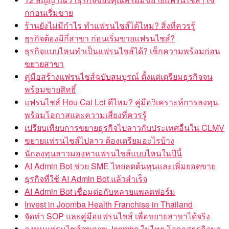
กก่อนเริ่มขาย
ร้านยังไม่มีกำไร ทำแฟรนไชส์ได้ไหม? สิ่งที่ควรรู้
ธุรกิจต้องมีกี่สาขา ก่อนเริ่มขายแฟรนไชส์?
ธุรกิจแบบไหนทำเป็นแฟรนไชส์ได้? เช็กความพร้อมก่อน
ขยายสาขา
คู่มือสร้างแฟรนไชส์ฉบับสมบูรณ์ ตั้งแต่เตรียมธุรกิจจน
พร้อมขายสิทธิ์
แฟรนไชส์ Hou Cai Lei ดีไหม? คู่มือวิเคราะห์การลงทุน
พร้อมโอกาสและความเสี่ยงที่ควรรู้
เปรียบเทียบการขยายธุรกิจไปลาวกับประเทศอื่นใน CLMV
ขยายแฟรนไชส์ไปลาว ต้องเตรียมอะไรบ้าง
นักลงทุนลาวมองหาแฟรนไชส์แบบไหนในปีนี้
AI Admin Bot ช่วย SME ไทยลดต้นทุนและเพิ่มยอดขาย
ธุรกิจที่ใช้ AI Admin Bot แล้วสำเร็จ
AI Admin Bot เชื่อมต่อกับหลายแพลตฟอร์ม
Invest in Joomba Health Franchise in Thailand
จัดทำ SOP และคู่มือแฟรนไชส์ เพื่อขยายสาขาได้จริง
ลงทุนแฟรนไชส์สุขภาพ Joomba ในไทย โอกาสธุรกิจมา