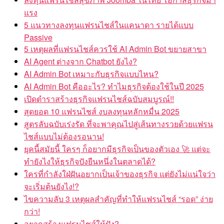
แรง
5 แนวทางลงทุนแฟรนไชส์ในแคนาดา รายได้แบบ
Passive
5 เหตุผลที่แฟรนไชส์ควรใช้ AI Admin Bot ขยายสาขา
AI Agent ต่างจาก Chatbot ยังไง?
AI Admin Bot เหมาะกับธุรกิจแบบไหน?
AI Admin Bot คืออะไร? ทำไมธุรกิจต้องใช้ในปี 2025
เปิดตำราสร้างธุรกิจแฟรนไชส์ฉบับสมบูรณ์!!
สุดยอด 10 แฟรนไชส์ งบลงทุนหลักหมื่น 2025
สูตรลับฉบับเร่งรัด ที่จะพาคุณไปสู่เส้นทางรวยด้วยแฟรน
ไชส์แบบไม่ต้องรอนาน!
ยุคนี้สมัยนี้ ใครๆ ก็อยากมีธุรกิจเป็นของตัวเอง 🚀 แต่จะ
ทำยังไงให้ธุรกิจปังยืนหนึ่งในตลาดได้?
ใครที่กำลังใฝ่ฝันอยากเป็นเจ้าของธุรกิจ แต่ยังไม่แน่ใจว่า
จะเริ่มต้นยังไง!?
ไขความลับ 3 เหตุผลสำคัญที่ทำให้แฟรนไชส์ “รอด” ง่าย
กว่า!
อยากสร้างแฟรนไชส์ให้ปัง?