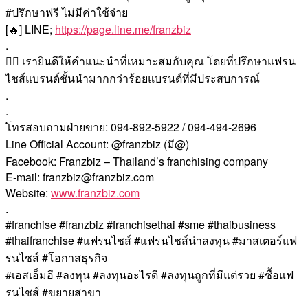
#ปรึกษาฟรี ไม่มีค่าใช้จ่าย
[🔥] LINE;
https://page.line.me/franzbiz
.
🙇‍♀️ เรายินดีให้คำแนะนำที่เหมาะสมกับคุณ โดยที่ปรึกษาแฟรน
ไชส์แบรนด์ชั้นนำมากกว่าร้อยแบรนด์ที่มีประสบการณ์
.
.
โทรสอบถามฝ่ายขาย: 094-892-5922 / 094-494-2696
Line Official Account: @franzbiz (มี@)
Facebook: Franzbiz – Thailand’s franchising company
E-mail: franzbiz@franzbiz.com
Website:
www.franzbiz.com
.
#franchise #franzbiz #franchisethai #sme #thaibusiness
#thaifranchise #แฟรนไชส์ #แฟรนไชส์น่าลงทุน #มาสเตอร์แฟ
รนไชส์ #โอกาสธุรกิจ
#เอสเอ็มอี #ลงทุน #ลงทุนอะไรดี #ลงทุนถูกที่มีแต่รวย #ซื้อแฟ
รนไชส์ #ขยายสาขา