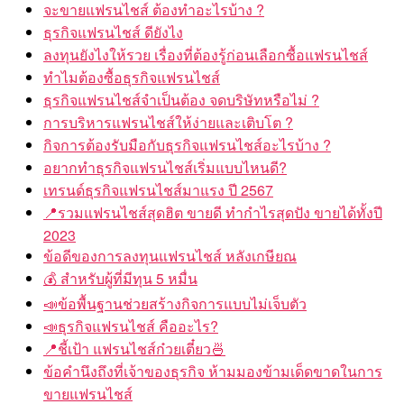
จะขายแฟรนไชส์ ต้องทำอะไรบ้าง ?
ธุรกิจแฟรนไชส์ ดียังไง
ลงทุนยังไงให้รวย เรื่องที่ต้องรู้ก่อนเลือกซื้อแฟรนไชส์
ทำไมต้องซื้อธุรกิจแฟรนไชส์
ธุรกิจแฟรนไชส์จำเป็นต้อง จดบริษัทหรือไม่ ?
การบริหารแฟรนไชส์ให้ง่ายและเติบโต ?
กิจการต้องรับมือกับธุรกิจแฟรนไชส์อะไรบ้าง ?
อยากทำธุรกิจแฟรนไชส์เริ่มแบบไหนดี?
เทรนด์ธุรกิจแฟรนไชส์มาแรง ปี 2567
📍รวมแฟรนไชส์สุดฮิต ขายดี ทำกำไรสุดปัง ขายได้ทั้งปี
2023
ข้อดีของการลงทุนแฟรนไชส์ หลังเกษียณ
💰 สำหรับผู้ที่มีทุน 5 หมื่น
📣ข้อพื้นฐานช่วยสร้างกิจการแบบไม่เจ็บตัว
📣ธุรกิจแฟรนไชส์ คืออะไร?
📍ชี้เป้า แฟรนไชส์ก๋วยเตี๋ยว🍜
ข้อคำนึงถึงที่เจ้าของธุรกิจ ห้ามมองข้ามเด็ดขาดในการ
ขายแฟรนไชส์