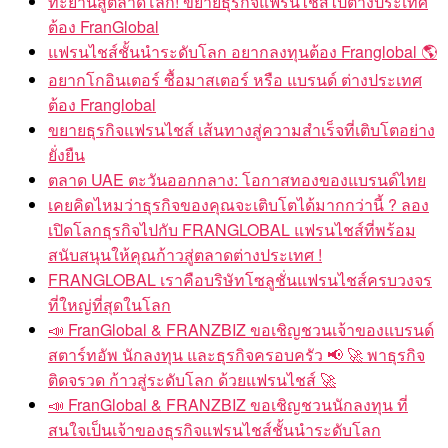
ทะยานสู่ตลาดโลก! ขยายธุรกิจแฟรนไชส์ไปต่างประเทศ
ต้อง FranGlobal
แฟรนไชส์ชั้นนำระดับโลก อยากลงทุนต้อง Franglobal 🌎
อยากโกอินเตอร์ ซื้อมาสเตอร์ หรือ แบรนด์ ต่างประเทศ
ต้อง Franglobal
ขยายธุรกิจแฟรนไชส์ เส้นทางสู่ความสำเร็จที่เติบโตอย่าง
ยั่งยืน
ตลาด UAE ตะวันออกกลาง: โอกาสทองของแบรนด์ไทย
เคยคิดไหมว่าธุรกิจของคุณจะเติบโตได้มากกว่านี้ ? ลอง
เปิดโลกธุรกิจไปกับ FRANGLOBAL แฟรนไชส์ที่พร้อม
สนับสนุนให้คุณก้าวสู่ตลาดต่างประเทศ !
FRANGLOBAL เราคือบริษัทโซลูชั่นแฟรนไชส์ครบวงจร
ที่ใหญ่ที่สุดในโลก
📣 FranGlobal & FRANZBIZ ขอเชิญชวนเจ้าของแบรนด์
สตาร์ทอัพ นักลงทุน และธุรกิจครอบครัว 📢 🚀 พาธุรกิจ
ติดจรวด ก้าวสู่ระดับโลก ด้วยแฟรนไชส์ 🚀
📣 FranGlobal & FRANZBIZ ขอเชิญชวนนักลงทุน ที่
สนใจเป็นเจ้าของธุรกิจแฟรนไชส์ชั้นนำระดับโลก