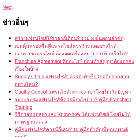
Next
ข่าวอื่นๆ
สร้างแฟรนไชส์ใช้เวลากี่เดือน? รวม 8 ขั้นตอนสำคัญ
เขตคุ้มครองพื้นที่แฟรนไชส์ควรกำหนดอย่างไร?
ก่อนขายแฟรนไชส์ ต้องจดเครื่องหมายการค้าหรือไม่?
Franchise Agreement คืออะไร? ก่อนทำสัญญาต้องตกลง
เรื่องใดบ้าง
Supply Chain แฟรนไชส์: ควรบังคับซื้อวัตถุดิบจากส่วน
กลางไหม?
Quality Control แฟรนไชส์: ตรวจสาขาโดยไม่เกิดปัญหา
ระบบอบรมแฟรนไชส์ซีควรมีอะไรบ้าง? คู่มือ Franchise
Training
วิธีถ่ายทอดสูตรและ Know-how ให้แฟรนไชส์ โดยไม่ให้
มาตรฐานลดลง
คู่มือแฟรนไชส์ควรมีกี่เล่ม? 10 คู่มือสำคัญที่ทุกแบรนด์
ควรมี