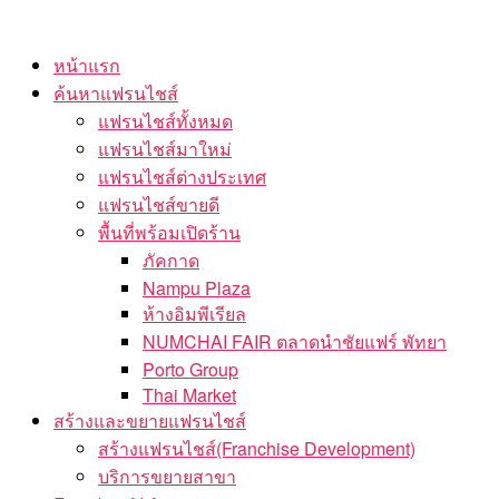
Skip
to
หน้าแรก
the
ค้นหาแฟรนไชส์
content
แฟรนไชส์ทั้งหมด
แฟรนไชส์มาใหม่
แฟรนไชส์ต่างประเทศ
แฟรนไชส์ขายดี
พื้นที่พร้อมเปิดร้าน
ภัคกาด
Nampu Plaza
ห้างอิมพีเรียล
NUMCHAI FAIR ตลาดนำชัยแฟร์ พัทยา
Porto Group
Thai Market
สร้างและขยายแฟรนไชส์
สร้างแฟรนไชส์(Franchise Development)
บริการขยายสาขา