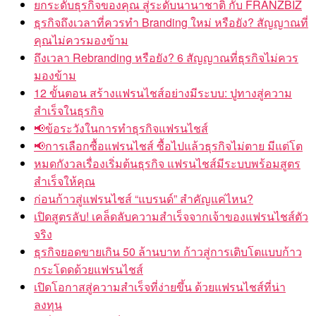
ยกระดับธุรกิจของคุณ สู่ระดับนานาชาติ กับ FRANZBIZ
ธุรกิจถึงเวลาที่ควรทำ Branding ใหม่ หรือยัง? สัญญาณที่
คุณไม่ควรมองข้าม
ถึงเวลา Rebranding หรือยัง? 6 สัญญาณที่ธุรกิจไม่ควร
มองข้าม
12 ขั้นตอน สร้างแฟรนไชส์อย่างมีระบบ: ปูทางสู่ความ
สำเร็จในธุรกิจ
📢ข้อระวังในการทำธุรกิจแฟรนไชส์
📢การเลือกซื้อแฟรนไชส์ ซื้อไปแล้วธุรกิจไม่ตาย มีแต่โต
หมดกังวลเรื่องเริ่มต้นธุรกิจ แฟรนไชส์มีระบบพร้อมสูตร
สำเร็จให้คุณ
ก่อนก้าวสู่แฟรนไชส์ “แบรนด์” สำคัญแค่ไหน?
เปิดสูตรลับ! เคล็ดลับความสำเร็จจากเจ้าของแฟรนไชส์ตัว
จริง
ธุรกิจยอดขายเกิน 50 ล้านบาท ก้าวสู่การเติบโตแบบก้าว
กระโดดด้วยแฟรนไชส์
เปิดโอกาสสู่ความสำเร็จที่ง่ายขึ้น ด้วยแฟรนไชส์ที่น่า
ลงทุน