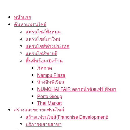
Skip
to
หน้าแรก
the
ค้นหาแฟรนไชส์
content
แฟรนไชส์ทั้งหมด
แฟรนไชส์มาใหม่
แฟรนไชส์ต่างประเทศ
แฟรนไชส์ขายดี
พื้นที่พร้อมเปิดร้าน
ภัคกาด
Nampu Plaza
ห้างอิมพีเรียล
NUMCHAI FAIR ตลาดนำชัยแฟร์ พัทยา
Porto Group
Thai Market
สร้างและขยายแฟรนไชส์
สร้างแฟรนไชส์(Franchise Development)
บริการขยายสาขา