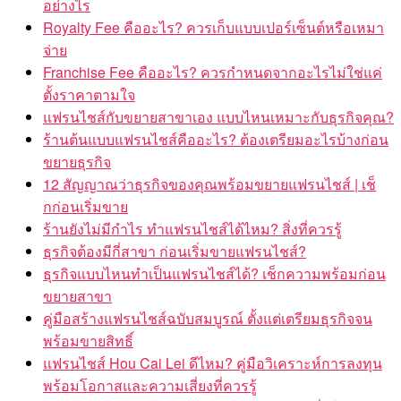
อย่างไร
Royalty Fee คืออะไร? ควรเก็บแบบเปอร์เซ็นต์หรือเหมา
จ่าย
Franchise Fee คืออะไร? ควรกำหนดจากอะไรไม่ใช่แค่
ตั้งราคาตามใจ
แฟรนไชส์กับขยายสาขาเอง แบบไหนเหมาะกับธุรกิจคุณ?
ร้านต้นแบบแฟรนไชส์คืออะไร? ต้องเตรียมอะไรบ้างก่อน
ขยายธุรกิจ
12 สัญญาณว่าธุรกิจของคุณพร้อมขยายแฟรนไชส์ | เช็
กก่อนเริ่มขาย
ร้านยังไม่มีกำไร ทำแฟรนไชส์ได้ไหม? สิ่งที่ควรรู้
ธุรกิจต้องมีกี่สาขา ก่อนเริ่มขายแฟรนไชส์?
ธุรกิจแบบไหนทำเป็นแฟรนไชส์ได้? เช็กความพร้อมก่อน
ขยายสาขา
คู่มือสร้างแฟรนไชส์ฉบับสมบูรณ์ ตั้งแต่เตรียมธุรกิจจน
พร้อมขายสิทธิ์
แฟรนไชส์ Hou Cai Lei ดีไหม? คู่มือวิเคราะห์การลงทุน
พร้อมโอกาสและความเสี่ยงที่ควรรู้