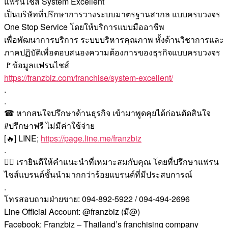
แฟรนไชส์ System Excellent
เป็นบริษัทที่ปรึกษาการวางระบบมาตรฐานสากล แบบครบวงจร
One Stop Service โดยให้บริการแบบมืออาชีพ
เพื่อพัฒนาการบริการ ระบบบริหารคุณภาพ ทั้งด้านวิชาการและ
ภาคปฏิบัติเพื่อตอบสนองความต้องการของธุรกิจแบบครบวงจร
🚩ข้อมูลแฟรนไชส์
https://franzbiz.com/franchise/system-excellent/
.
.
☎ หากสนใจปรึกษาด้านธุรกิจ เข้ามาพูดคุยได้ก่อนตัดสินใจ
#ปรึกษาฟรี ไม่มีค่าใช้จ่าย
[🔥] LINE;
https://page.line.me/franzbiz
.
🙇‍♀️ เรายินดีให้คำแนะนำที่เหมาะสมกับคุณ โดยที่ปรึกษาแฟรน
ไชส์แบรนด์ชั้นนำมากกว่าร้อยแบรนด์ที่มีประสบการณ์
.
โทรสอบถามฝ่ายขาย: 094-892-5922 / 094-494-2696
Line Official Account: @franzbiz (มี@)
Facebook: Franzbiz – Thailand’s franchising company