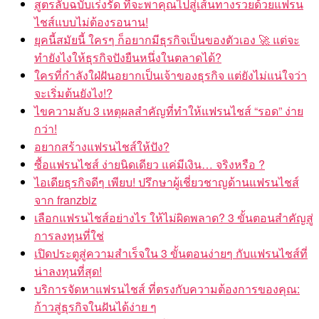
สูตรลับฉบับเร่งรัด ที่จะพาคุณไปสู่เส้นทางรวยด้วยแฟรน
ไชส์แบบไม่ต้องรอนาน!
ยุคนี้สมัยนี้ ใครๆ ก็อยากมีธุรกิจเป็นของตัวเอง 🚀 แต่จะ
ทำยังไงให้ธุรกิจปังยืนหนึ่งในตลาดได้?
ใครที่กำลังใฝ่ฝันอยากเป็นเจ้าของธุรกิจ แต่ยังไม่แน่ใจว่า
จะเริ่มต้นยังไง!?
ไขความลับ 3 เหตุผลสำคัญที่ทำให้แฟรนไชส์ “รอด” ง่าย
กว่า!
อยากสร้างแฟรนไชส์ให้ปัง?
ซื้อแฟรนไชส์ ง่ายนิดเดียว แค่มีเงิน… จริงหรือ ?
ไอเดียธุรกิจดีๆ เพียบ! ปรึกษาผู้เชี่ยวชาญด้านแฟรนไชส์
จาก franzbiz
เลือกแฟรนไชส์อย่างไร ให้ไม่ผิดพลาด? 3 ขั้นตอนสำคัญสู่
การลงทุนที่ใช่
เปิดประตูสู่ความสำเร็จใน 3 ขั้นตอนง่ายๆ กับแฟรนไชส์ที่
น่าลงทุนที่สุด!
บริการจัดหาแฟรนไชส์ ที่ตรงกับความต้องการของคุณ:
ก้าวสู่ธุรกิจในฝันได้ง่าย ๆ