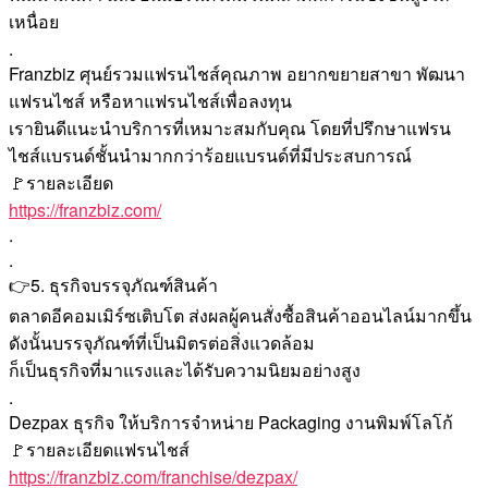
เหนื่อย
.
Franzbiz ศุนย์รวมแฟรนไชส์คุณภาพ อยากขยายสาขา พัฒนา
แฟรนไชส์ หรือหาแฟรนไชส์เพื่อลงทุน
เรายินดีแนะนำบริการที่เหมาะสมกับคุณ โดยที่ปรึกษาแฟรน
ไชส์แบรนด์ชั้นนำมากกว่าร้อยแบรนด์ที่มีประสบการณ์
🚩รายละเอียด
https://franzbiz.com/
.
.
👉5. ธุรกิจบรรจุภัณฑ์สินค้า
ตลาดอีคอมเมิร์ซเติบโต ส่งผลผู้คนสั่งซื้อสินค้าออนไลน์มากขึ้น
ดังนั้นบรรจุภัณฑ์ที่เป็นมิตรต่อสิ่งแวดล้อม
ก็เป็นธุรกิจที่มาแรงและได้รับความนิยมอย่างสูง
.
Dezpax ธุรกิจ ให้บริการจำหน่าย Packaging งานพิมพ์โลโก้
🚩รายละเอียดแฟรนไชส์
https://franzbiz.com/franchise/dezpax/