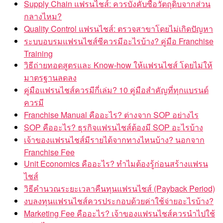
Supply Chain แฟรนไชส์: ควรบังคับซื้อวัตถุดิบจากส่วน
กลางไหม?
Quality Control แฟรนไชส์: ตรวจสาขาโดยไม่เกิดปัญหา
ระบบอบรมแฟรนไชส์ซีควรมีอะไรบ้าง? คู่มือ Franchise
Training
วิธีถ่ายทอดสูตรและ Know-how ให้แฟรนไชส์ โดยไม่ให้
มาตรฐานลดลง
คู่มือแฟรนไชส์ควรมีกี่เล่ม? 10 คู่มือสำคัญที่ทุกแบรนด์
ควรมี
Franchise Manual คืออะไร? ต่างจาก SOP อย่างไร
SOP คืออะไร? ธุรกิจแฟรนไชส์ต้องมี SOP อะไรบ้าง
เจ้าของแฟรนไชส์มีรายได้จากทางไหนบ้าง? นอกจาก
Franchise Fee
Unit Economics คืออะไร? ทำไมต้องรู้ก่อนสร้างแฟรน
ไชส์
วิธีคำนวณระยะเวลาคืนทุนแฟรนไชส์ (Payback Period)
งบลงทุนแฟรนไชส์ควรประกอบด้วยค่าใช้จ่ายอะไรบ้าง?
Marketing Fee คืออะไร? เจ้าของแฟรนไชส์ควรนำไปใช้