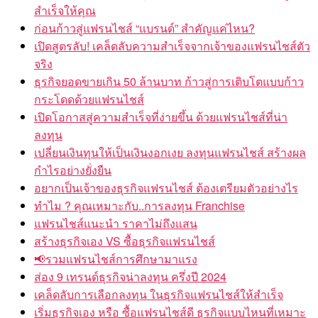
สำเร็จให้คุณ
ก่อนก้าวสู่แฟรนไชส์ “แบรนด์” สำคัญแค่ไหน?
เปิดสูตรลับ! เคล็ดลับความสำเร็จจากเจ้าของแฟรนไชส์ตัว
จริง
ธุรกิจยอดขายเกิน 50 ล้านบาท ก้าวสู่การเติบโตแบบก้าว
กระโดดด้วยแฟรนไชส์
เปิดโอกาสสู่ความสำเร็จที่ง่ายขึ้น ด้วยแฟรนไชส์ที่น่า
ลงทุน
เปลี่ยนเงินทุนให้เป็นเงินงอกเงย ลงทุนแฟรนไชส์ สร้างผล
กำไรอย่างยั่งยืน
อยากเป็นเจ้าของธุรกิจแฟรนไชส์ ต้องเตรียมตัวอย่างไร
ทำไม ? คุณเหมาะกับ..การลงทุน Franchise
แฟรนไชส์แนะนำ ราคาไม่ถึงแสน
สร้างธุรกิจเอง VS ซื้อธุรกิจแฟรนไชส์
📢รวมแฟรนไชส์การศึกษามาแรง
ส่อง 9 เทรนด์ธุรกิจน่าลงทุน ครึ่งปี 2024
เคล็ดลับการเลือกลงทุน ในธุรกิจแฟรนไชส์ให้สำเร็จ
เริ่มธุรกิจเอง หรือ ซื้อแฟรนไชส์ดี ธุรกิจแบบไหนที่เหมาะ