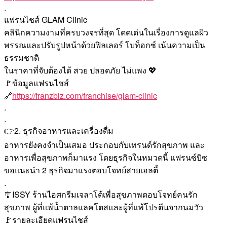
.
แฟรนไชส์ GLAM Clinic
คลินิกความงามที่ครบวงจรที่สุด โดดเด่นในเรื่องการดูแลผิว
พรรณและปรับรูปหน้าด้วยฟิลเลอร์ โบท็อกซ์ เน้นความเป็น
ธรรมชาติ
ในราคาที่จับต้องได้ สวย ปลอดภัย ไม่แพง 💖
🚩ข้อมูลแฟรนไชส์
🔗
https://franzbiz.com/franchise/glam-clinic
.
.
👉2. ธุรกิจอาหารและเครื่องดื่ม
อาหารยังคงจำเป็นเสมอ ประกอบกับเทรนด์รักสุขภาพ และ
อาหารเพื่อสุขภาพก็มาแรง โดยธุรกิจในหมวดนี้ แฟรนซ์บิซ
ขอแนะนำ 2 ธุรกิจมาแรงตอบโจทย์สายเฮลตี้
.
🎐ISSY ร้านไอศกรีมเจลาโต้เพื่อสุขภาพตอบโจทย์คนรัก
สุขภาพ ผู้ที่แพ้น้ำตาลแลคโตสและผู้ที่แพ้โปรตีนจากนมวัว
🚩รายละเอียดแฟรนไชส์