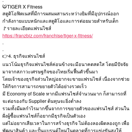
🐯TIGER X Fitness
สตูดิโอฟิตเนสที่มีการผสมผสานระหว่างยิมที่มีอุปกรณ์ออก
กำลังกายแบบหนักและสตูดิโอและการต่อยมวยสำหรับเด็ก
🚩รายละเอียดแฟรนไชส์
https://franzbiz.com/franchise/tiger-x-fitness/
.
.
👉4. ธุรกิจแฟรนไชส์
แนวโน้มธุรกิจแฟรนไชส์ค่อนข้างจะมีอนาคตสดใส โดยมีปัจจัย
มาจากสภาวะเศรษฐกิจของไทยเริ่มฟื้นตัวขึ้นมา
โดยเจ้าของธุรกิจส่วนใหญ่อยากจะขายแฟรนไชส์ เนื่องจากช่วย
ให้กิจการสามารถขยายตัวได้อย่างรวดเร็ว
มี Economy of Scale หากมีแฟรนไชส์จำนวนมาก ก็สามารถที่
จะต่อรองกับ Supplier ต้นทุนจะยิ่งต่ำลง
รวมทั้งมีผลกำไรมากขึ้นจากการขยายตัวของแฟรนไชส์ ส่วนใน
ฝั่งผู้ซื้อแฟรนไชส์ก็อยากมีธุรกิจเป็นตัวเอง
แต่ไม่อยากเสียเวลาในการสร้างธุรกิจ ไม่ต้องลองผิดลองถูก เพื่อ
พัฒนาสินค้า และปั้นแบรนด์ใหม่ในตลาดที่การแข่งขันสูงให้