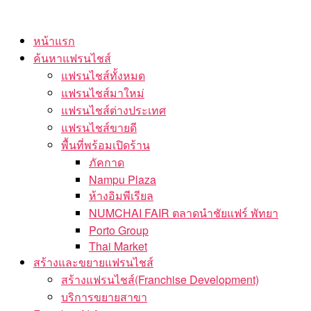
Skip
to
หน้าแรก
the
ค้นหาแฟรนไชส์
content
แฟรนไชส์ทั้งหมด
แฟรนไชส์มาใหม่
แฟรนไชส์ต่างประเทศ
แฟรนไชส์ขายดี
พื้นที่พร้อมเปิดร้าน
ภัคกาด
Nampu Plaza
ห้างอิมพีเรียล
NUMCHAI FAIR ตลาดนำชัยแฟร์ พัทยา
Porto Group
Thai Market
สร้างและขยายแฟรนไชส์
สร้างแฟรนไชส์(Franchise Development)
บริการขยายสาขา