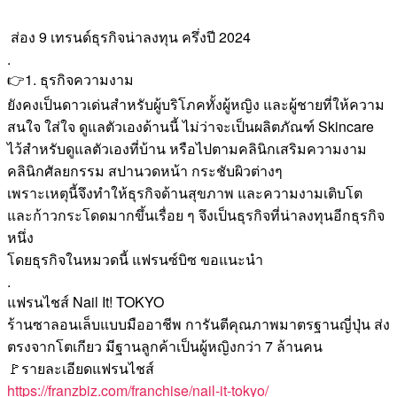
ส่อง 9 เทรนด์ธุรกิจน่าลงทุน ครึ่งปี 2024
.
👉1. ธุรกิจความงาม
ยังคงเป็นดาวเด่นสำหรับผู้บริโภคทั้งผู้หญิง และผู้ชายที่ให้ความ
สนใจ ใส่ใจ ดูแลตัวเองด้านนี้ ไม่ว่าจะเป็นผลิตภัณฑ์ Skincare
ไว้สำหรับดูแลตัวเองที่บ้าน หรือไปตามคลินิกเสริมความงาม
คลินิกศัลยกรรม สปานวดหน้า กระชับผิวต่างๆ
เพราะเหตุนี้จึงทำให้ธุรกิจด้านสุขภาพ และความงามเติบโต
และก้าวกระโดดมากขึ้นเรื่อย ๆ จึงเป็นธุรกิจที่น่าลงทุนอีกธุรกิจ
หนึ่ง
โดยธุรกิจในหมวดนี้ แฟรนซ์บิซ ขอแนะนำ
.
แฟรนไชส์ Nail It! TOKYO
ร้านซาลอนเล็บแบบมืออาชีพ การันตีคุณภาพมาตรฐานญี่ปุ่น ส่ง
ตรงจากโตเกียว มีฐานลูกค้าเป็นผู้หญิงกว่า 7 ล้านคน
🚩รายละเอียดแฟรนไชส์
https://franzbiz.com/franchise/nail-it-tokyo/