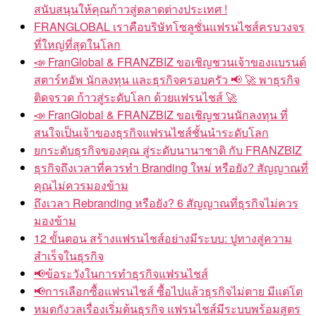
สนับสนุนให้คุณก้าวสู่ตลาดต่างประเทศ !
FRANGLOBAL เราคือบริษัทโซลูชั่นแฟรนไชส์ครบวงจร
ที่ใหญ่ที่สุดในโลก
📣 FranGlobal & FRANZBIZ ขอเชิญชวนเจ้าของแบรนด์
สตาร์ทอัพ นักลงทุน และธุรกิจครอบครัว 📢 🚀 พาธุรกิจ
ติดจรวด ก้าวสู่ระดับโลก ด้วยแฟรนไชส์ 🚀
📣 FranGlobal & FRANZBIZ ขอเชิญชวนนักลงทุน ที่
สนใจเป็นเจ้าของธุรกิจแฟรนไชส์ชั้นนำระดับโลก
ยกระดับธุรกิจของคุณ สู่ระดับนานาชาติ กับ FRANZBIZ
ธุรกิจถึงเวลาที่ควรทำ Branding ใหม่ หรือยัง? สัญญาณที่
คุณไม่ควรมองข้าม
ถึงเวลา Rebranding หรือยัง? 6 สัญญาณที่ธุรกิจไม่ควร
มองข้าม
12 ขั้นตอน สร้างแฟรนไชส์อย่างมีระบบ: ปูทางสู่ความ
สำเร็จในธุรกิจ
📢ข้อระวังในการทำธุรกิจแฟรนไชส์
📢การเลือกซื้อแฟรนไชส์ ซื้อไปแล้วธุรกิจไม่ตาย มีแต่โต
หมดกังวลเรื่องเริ่มต้นธุรกิจ แฟรนไชส์มีระบบพร้อมสูตร