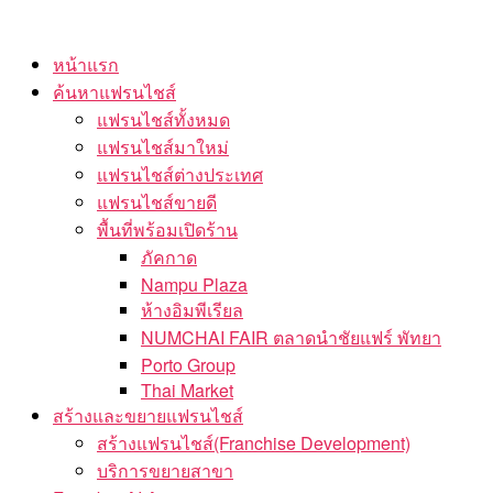
Skip
to
หน้าแรก
the
ค้นหาแฟรนไชส์
content
แฟรนไชส์ทั้งหมด
แฟรนไชส์มาใหม่
แฟรนไชส์ต่างประเทศ
แฟรนไชส์ขายดี
พื้นที่พร้อมเปิดร้าน
ภัคกาด
Nampu Plaza
ห้างอิมพีเรียล
NUMCHAI FAIR ตลาดนำชัยแฟร์ พัทยา
Porto Group
Thai Market
สร้างและขยายแฟรนไชส์
สร้างแฟรนไชส์(Franchise Development)
บริการขยายสาขา