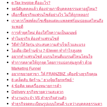
e-Tax Invoice คืออะไร?
จดนิติบุคคลแล้ว ต้องจ่ายภาษีบุคคลธรรมดาอยู่ไหม?
เลือกซื้อธุรกิจแฟรนไชส์อย่างไร ไม่ให้ถูกหลอก!
เราควรโพสต์ลงโซเชียลแต่ละแพลตฟร์อมบ่อยแค่ไหนถึง
จะพอดี
การค้ายุคใหม่ ต้องใส่ใจความเป็นมนุษย์
ทำไมธุรกิจ ต้องทำแฟรนไชส์
วิธีทำให้วัยรุ่น ประสบความสำเร็จเร็วและแรง
ไอเดีย เปิดร้านข้าง 7-Eleven ทำกำไรสูงสุด
อยากทำแฟรนไชส์ แบรนไหนดีแบรนด์ไหนโดนใจ
ทำการตลาดให้ถูกจุด โดยการแบ่งกลุ่มลูกค้า ด้วย
Marketing Funnel
อยากขยายสาขา ให้ FRANZBIZ เคียงข้างธุรกิจคุณ
8 เคล็ดลับ จัดร้าน ” ฮวงจุ้ยเรียกทรัพย์ “
4 ข้อคิด จดเครื่องหมายการค้า
Delivery ธุรกิจขายความสะดวก
ทำงานประจำ VS ทำธุรกิจส่วนตัว
ทำธุรกิจจดทะเบียนรูปแบบไหนดี ระหว่างบุคคลธรรมดา