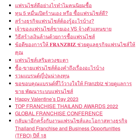
แฟรนไชส์ดีอย่างไรทำไมคนนิยมซื้อ
ทุน 5 หมื่นเปิดร้านเอง หรือ ซื้อแฟรนไชส์ดี?
สร้างธุรกิจแฟรนไชส์ต้องรู้อะไรบ้าง?
เจ้าของแฟรนไชส์ขายเอง VS จ้างตัวแทนขาย
วิธีสร้างเงินล้านด้วยการซื้อแฟรนไชส์
ข้อดีของการให้ 𝐅𝐑𝐀𝐍𝐙𝐁𝐈𝐙 ช่วยดูแลธุรกิจแฟรนไชส์ให้
คุณ
แฟรนไชส์เสริมดวงชะตา
ซื้อ-ขายแฟรนไชส์ต้องคำถึงเรื่องอะไรบ้าง
รวมแบรนด์ญี่ปุ่นน่าลงทุน
ขอขอบคุณแบรนด์ที่ไว้วางใจให้ Franzbiz ช่วยดูแลการ
ขาย พัฒนาระบบแฟรนไชส์
Happy Valentine’s Day 2023
TOP FRANCHISE THAILAND AWARDS 2022
GLOBAL FRANCHISE CONFERENCE
กลับมาอีกครั้งกับงานแฟรนไชส์และโอกาสทางธุรกิจ
Thailand Franchise and Business Opportunities
(TFBO) ปีที่ 18