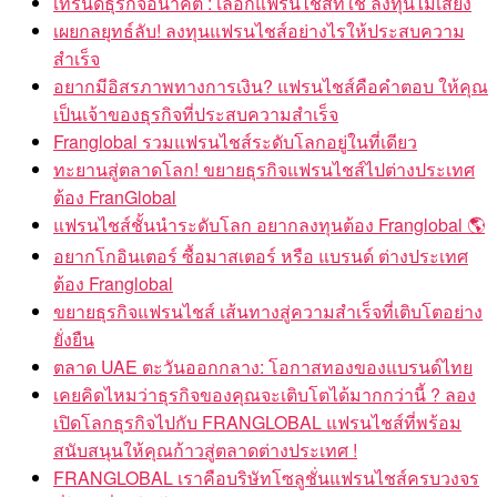
เทรนด์ธุรกิจอนาคต : เลือกแฟรนไชส์ที่ใช่ ลงทุนไม่เสี่ยง
เผยกลยุทธ์ลับ! ลงทุนแฟรนไชส์อย่างไรให้ประสบความ
สำเร็จ
อยากมีอิสรภาพทางการเงิน? แฟรนไชส์คือคำตอบ ให้คุณ
เป็นเจ้าของธุรกิจที่ประสบความสำเร็จ
Franglobal รวมแฟรนไชส์ระดับโลกอยู่ในที่เดียว
ทะยานสู่ตลาดโลก! ขยายธุรกิจแฟรนไชส์ไปต่างประเทศ
ต้อง FranGlobal
แฟรนไชส์ชั้นนำระดับโลก อยากลงทุนต้อง Franglobal 🌎
อยากโกอินเตอร์ ซื้อมาสเตอร์ หรือ แบรนด์ ต่างประเทศ
ต้อง Franglobal
ขยายธุรกิจแฟรนไชส์ เส้นทางสู่ความสำเร็จที่เติบโตอย่าง
ยั่งยืน
ตลาด UAE ตะวันออกกลาง: โอกาสทองของแบรนด์ไทย
เคยคิดไหมว่าธุรกิจของคุณจะเติบโตได้มากกว่านี้ ? ลอง
เปิดโลกธุรกิจไปกับ FRANGLOBAL แฟรนไชส์ที่พร้อม
สนับสนุนให้คุณก้าวสู่ตลาดต่างประเทศ !
FRANGLOBAL เราคือบริษัทโซลูชั่นแฟรนไชส์ครบวงจร