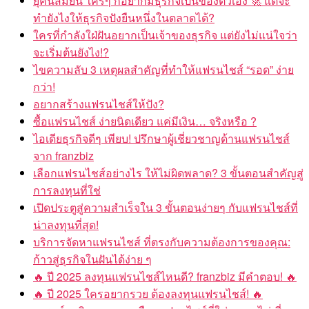
ยุคนี้สมัยนี้ ใครๆ ก็อยากมีธุรกิจเป็นของตัวเอง 🚀 แต่จะ
ทำยังไงให้ธุรกิจปังยืนหนึ่งในตลาดได้?
ใครที่กำลังใฝ่ฝันอยากเป็นเจ้าของธุรกิจ แต่ยังไม่แน่ใจว่า
จะเริ่มต้นยังไง!?
ไขความลับ 3 เหตุผลสำคัญที่ทำให้แฟรนไชส์ “รอด” ง่าย
กว่า!
อยากสร้างแฟรนไชส์ให้ปัง?
ซื้อแฟรนไชส์ ง่ายนิดเดียว แค่มีเงิน… จริงหรือ ?
ไอเดียธุรกิจดีๆ เพียบ! ปรึกษาผู้เชี่ยวชาญด้านแฟรนไชส์
จาก franzbiz
เลือกแฟรนไชส์อย่างไร ให้ไม่ผิดพลาด? 3 ขั้นตอนสำคัญสู่
การลงทุนที่ใช่
เปิดประตูสู่ความสำเร็จใน 3 ขั้นตอนง่ายๆ กับแฟรนไชส์ที่
น่าลงทุนที่สุด!
บริการจัดหาแฟรนไชส์ ที่ตรงกับความต้องการของคุณ:
ก้าวสู่ธุรกิจในฝันได้ง่าย ๆ
🔥 ปี 2025 ลงทุนแฟรนไชส์ไหนดี? franzbiz มีคำตอบ! 🔥
🔥 ปี 2025 ใครอยากรวย ต้องลงทุนแฟรนไชส์! 🔥