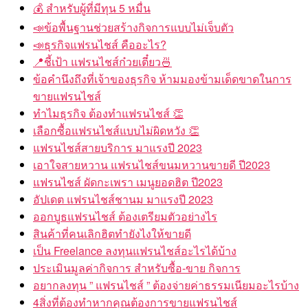
💰 สำหรับผู้ที่มีทุน 5 หมื่น
📣ข้อพื้นฐานช่วยสร้างกิจการแบบไม่เจ็บตัว
📣ธุรกิจแฟรนไชส์ คืออะไร?
📍ชี้เป้า แฟรนไชส์ก๋วยเตี๋ยว🍜
ข้อคำนึงถึงที่เจ้าของธุรกิจ ห้ามมองข้ามเด็ดขาดในการ
ขายแฟรนไชส์
ทำไมธุรกิจ ต้องทำแฟรนไชส์ 👏
เลือกซื้อแฟรนไชส์แบบไม่ผิดหวัง 👏
แฟรนไชส์สายบริการ มาแรงปี 2023
เอาใจสายหวาน แฟรนไชส์ขนมหวานขายดี ปี2023
แฟรนไชส์ ผัดกะเพรา เมนูยอดฮิต ปี2023
อัปเดต แฟรนไชส์ชานม มาแรงปี 2023
ออกบูธแฟรนไชส์ ต้องเตรียมตัวอย่างไร
สินค้าที่คนเลิกฮิตทำยังไงให้ขายดี
เป็น Freelance ลงทุนแฟรนไชส์อะไรได้บ้าง
ประเมินมูลค่ากิจการ สำหรับซื้อ-ขาย กิจการ
อยากลงทุน ” แฟรนไชส์ ” ต้องจ่ายค่าธรรมเนียมอะไรบ้าง
4สิ่งที่ต้องทำหากคุณต้องการขายแฟรนไชส์