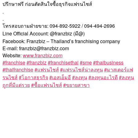
ปรึกษาฟรี ก่อนตัดสินใจซื้อธุรกิจแฟรนไชส์
.
.
โทรสอบถามฝ่ายขาย: 094-892-5922 / 094-494-2696
Line Official Account: @franzbiz (มี@)
Facebook: Franzbiz – Thailand’s franchising company
E-mail: franzbiz@franzbiz.com
Website:
www.franzbiz.com
#franchise
#franzbiz
#franchisethai
#sme
#thaibusiness
#thaifranchise
#แฟรนไชส์
#แฟรนไชส์น่าลงทุน
#มาสเตอร์แฟ
รนไชส์
#โอกาสธุรกิจ
#เอสเอ็มอี
#ลงทุน
#ลงทุนอะไรดี
#ลงทุน
ถูกที่มีแต่รวย
#ซื้อแฟรนไชส์
#ขยายสาขา