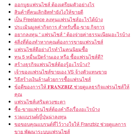
ออกบูธแฟรนไชส์ ต้องเตรียมตัวอย่างไร
สินค้าที่คนเลิกฮิตทำยังไงให้ขายดี
เป็น Freelance ลงทุนแฟรนไชส์อะไรได้บ้าง
ประเมินมูลค่ากิจการ สำหรับซื้อ-ขาย กิจการ
อยากลงทุน ” แฟรนไชส์ ” ต้องจ่ายค่าธรรมเนียมอะไรบ้าง
4สิ่งที่ต้องทำหากคุณต้องการขายแฟรนไชส์
แฟรนไชส์ดีอย่างไรทำไมคนนิยมซื้อ
ทุน 5 หมื่นเปิดร้านเอง หรือ ซื้อแฟรนไชส์ดี?
สร้างธุรกิจแฟรนไชส์ต้องรู้อะไรบ้าง?
เจ้าของแฟรนไชส์ขายเอง VS จ้างตัวแทนขาย
วิธีสร้างเงินล้านด้วยการซื้อแฟรนไชส์
ข้อดีของการให้ 𝐅𝐑𝐀𝐍𝐙𝐁𝐈𝐙 ช่วยดูแลธุรกิจแฟรนไชส์ให้
คุณ
แฟรนไชส์เสริมดวงชะตา
ซื้อ-ขายแฟรนไชส์ต้องคำถึงเรื่องอะไรบ้าง
รวมแบรนด์ญี่ปุ่นน่าลงทุน
ขอขอบคุณแบรนด์ที่ไว้วางใจให้ Franzbiz ช่วยดูแลการ
ขาย พัฒนาระบบแฟรนไชส์