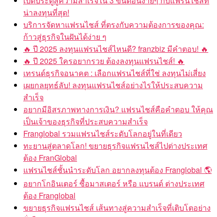
เปิดประตูสู่ความสำเร็จใน 3 ขั้นตอนง่ายๆ กับแฟรนไชส์ที่
น่าลงทุนที่สุด!
บริการจัดหาแฟรนไชส์ ที่ตรงกับความต้องการของคุณ:
ก้าวสู่ธุรกิจในฝันได้ง่าย ๆ
🔥 ปี 2025 ลงทุนแฟรนไชส์ไหนดี? franzbiz มีคำตอบ! 🔥
🔥 ปี 2025 ใครอยากรวย ต้องลงทุนแฟรนไชส์! 🔥
เทรนด์ธุรกิจอนาคต : เลือกแฟรนไชส์ที่ใช่ ลงทุนไม่เสี่ยง
เผยกลยุทธ์ลับ! ลงทุนแฟรนไชส์อย่างไรให้ประสบความ
สำเร็จ
อยากมีอิสรภาพทางการเงิน? แฟรนไชส์คือคำตอบ ให้คุณ
เป็นเจ้าของธุรกิจที่ประสบความสำเร็จ
Franglobal รวมแฟรนไชส์ระดับโลกอยู่ในที่เดียว
ทะยานสู่ตลาดโลก! ขยายธุรกิจแฟรนไชส์ไปต่างประเทศ
ต้อง FranGlobal
แฟรนไชส์ชั้นนำระดับโลก อยากลงทุนต้อง Franglobal 🌎
อยากโกอินเตอร์ ซื้อมาสเตอร์ หรือ แบรนด์ ต่างประเทศ
ต้อง Franglobal
ขยายธุรกิจแฟรนไชส์ เส้นทางสู่ความสำเร็จที่เติบโตอย่าง