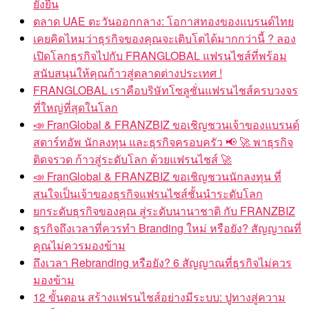
ยั่งยืน
ตลาด UAE ตะวันออกกลาง: โอกาสทองของแบรนด์ไทย
เคยคิดไหมว่าธุรกิจของคุณจะเติบโตได้มากกว่านี้ ? ลอง
เปิดโลกธุรกิจไปกับ FRANGLOBAL แฟรนไชส์ที่พร้อม
สนับสนุนให้คุณก้าวสู่ตลาดต่างประเทศ !
FRANGLOBAL เราคือบริษัทโซลูชั่นแฟรนไชส์ครบวงจร
ที่ใหญ่ที่สุดในโลก
📣 FranGlobal & FRANZBIZ ขอเชิญชวนเจ้าของแบรนด์
สตาร์ทอัพ นักลงทุน และธุรกิจครอบครัว 📢 🚀 พาธุรกิจ
ติดจรวด ก้าวสู่ระดับโลก ด้วยแฟรนไชส์ 🚀
📣 FranGlobal & FRANZBIZ ขอเชิญชวนนักลงทุน ที่
สนใจเป็นเจ้าของธุรกิจแฟรนไชส์ชั้นนำระดับโลก
ยกระดับธุรกิจของคุณ สู่ระดับนานาชาติ กับ FRANZBIZ
ธุรกิจถึงเวลาที่ควรทำ Branding ใหม่ หรือยัง? สัญญาณที่
คุณไม่ควรมองข้าม
ถึงเวลา Rebranding หรือยัง? 6 สัญญาณที่ธุรกิจไม่ควร
มองข้าม
12 ขั้นตอน สร้างแฟรนไชส์อย่างมีระบบ: ปูทางสู่ความ