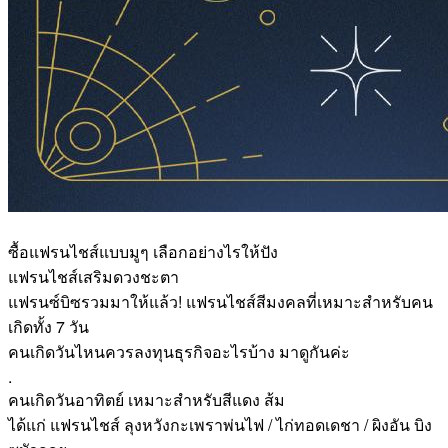
ซื้อแฟรนไชส์แบบมูๆ เลือกอย่างไรให้ปัง
แฟรนไชส์เสริมดวงชะตา
แฟรนซ์บิซรวมมาให้แล้ว! แฟรนไชส์สีมงคลที่เหมาะสำหรับคน
เกิดทั้ง 7 วัน
คนเกิดวันไหนควรลงทุนธุรกิจอะไรบ้าง มาดูกันค่ะ
.
คนเกิดวันอาทิตย์ เหมาะสำหรับสีแดง ส้ม
ได้แก่ แฟรนไชส์ ลุงหวังกะเพราพ่นไฟ / ไก่ทอดเดชา / ผิงอัน บิง