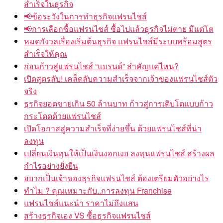
สำเร็จในธุรกิจ
📢ข้อระวังในการทำธุรกิจแฟรนไชส์
📢การเลือกซื้อแฟรนไชส์ ซื้อไปแล้วธุรกิจไม่ตาย มีแต่โต
หมดกังวลเรื่องเริ่มต้นธุรกิจ แฟรนไชส์มีระบบพร้อมสูตร
สำเร็จให้คุณ
ก่อนก้าวสู่แฟรนไชส์ “แบรนด์” สำคัญแค่ไหน?
เปิดสูตรลับ! เคล็ดลับความสำเร็จจากเจ้าของแฟรนไชส์ตัว
จริง
ธุรกิจยอดขายเกิน 50 ล้านบาท ก้าวสู่การเติบโตแบบก้าว
กระโดดด้วยแฟรนไชส์
เปิดโอกาสสู่ความสำเร็จที่ง่ายขึ้น ด้วยแฟรนไชส์ที่น่า
ลงทุน
เปลี่ยนเงินทุนให้เป็นเงินงอกเงย ลงทุนแฟรนไชส์ สร้างผล
กำไรอย่างยั่งยืน
อยากเป็นเจ้าของธุรกิจแฟรนไชส์ ต้องเตรียมตัวอย่างไร
ทำไม ? คุณเหมาะกับ..การลงทุน Franchise
แฟรนไชส์แนะนำ ราคาไม่ถึงแสน
สร้างธุรกิจเอง VS ซื้อธุรกิจแฟรนไชส์