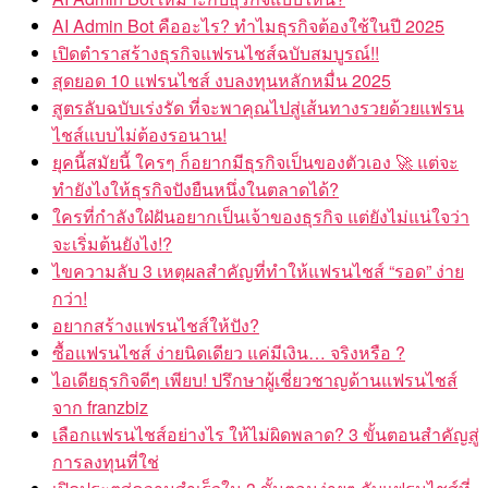
AI Admin Bot คืออะไร? ทำไมธุรกิจต้องใช้ในปี 2025
เปิดตำราสร้างธุรกิจแฟรนไชส์ฉบับสมบูรณ์!!
สุดยอด 10 แฟรนไชส์ งบลงทุนหลักหมื่น 2025
สูตรลับฉบับเร่งรัด ที่จะพาคุณไปสู่เส้นทางรวยด้วยแฟรน
ไชส์แบบไม่ต้องรอนาน!
ยุคนี้สมัยนี้ ใครๆ ก็อยากมีธุรกิจเป็นของตัวเอง 🚀 แต่จะ
ทำยังไงให้ธุรกิจปังยืนหนึ่งในตลาดได้?
ใครที่กำลังใฝ่ฝันอยากเป็นเจ้าของธุรกิจ แต่ยังไม่แน่ใจว่า
จะเริ่มต้นยังไง!?
ไขความลับ 3 เหตุผลสำคัญที่ทำให้แฟรนไชส์ “รอด” ง่าย
กว่า!
อยากสร้างแฟรนไชส์ให้ปัง?
ซื้อแฟรนไชส์ ง่ายนิดเดียว แค่มีเงิน… จริงหรือ ?
ไอเดียธุรกิจดีๆ เพียบ! ปรึกษาผู้เชี่ยวชาญด้านแฟรนไชส์
จาก franzbiz
เลือกแฟรนไชส์อย่างไร ให้ไม่ผิดพลาด? 3 ขั้นตอนสำคัญสู่
การลงทุนที่ใช่