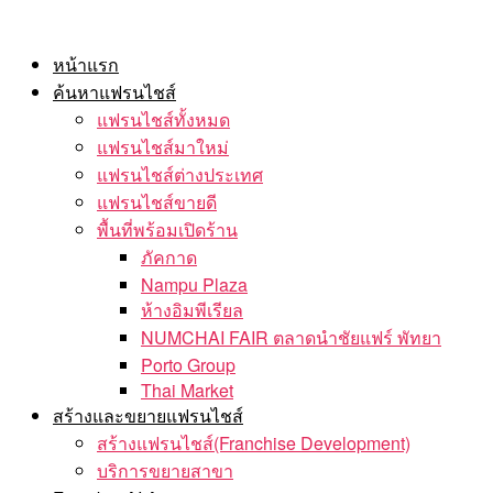
Skip
to
หน้าแรก
the
ค้นหาแฟรนไชส์
content
แฟรนไชส์ทั้งหมด
แฟรนไชส์มาใหม่
แฟรนไชส์ต่างประเทศ
แฟรนไชส์ขายดี
พื้นที่พร้อมเปิดร้าน
ภัคกาด
Nampu Plaza
ห้างอิมพีเรียล
NUMCHAI FAIR ตลาดนำชัยแฟร์ พัทยา
Porto Group
Thai Market
สร้างและขยายแฟรนไชส์
สร้างแฟรนไชส์(Franchise Development)
บริการขยายสาขา