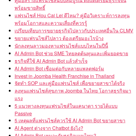
คู่มือสร้างแฟรนไชส์ฉบับสมบูรณ์ ตั้งแต่เตรียมธุรกิจจน
พร้อมขายสิทธิ์
แฟรนไชส์ Hou Cai Lei ดีไหม? คู่มือวิเคราะห์การลงทุน
พร้อมโอกาสและความเสี่ยงที่ควรรู้
เปรียบเทียบการขยายธุรกิจไปลาวกับประเทศอื่นใน CLMV
ขยายแฟรนไชส์ไปลาว ต้องเตรียมอะไรบ้าง
นักลงทุนลาวมองหาแฟรนไชส์แบบไหนในปีนี้
AI Admin Bot ช่วย SME ไทยลดต้นทุนและเพิ่มยอดขาย
ธุรกิจที่ใช้ AI Admin Bot แล้วสำเร็จ
AI Admin Bot เชื่อมต่อกับหลายแพลตฟอร์ม
Invest in Joomba Health Franchise in Thailand
จัดทำ SOP และคู่มือแฟรนไชส์ เพื่อขยายสาขาได้จริง
ลงทุนแฟรนไชส์สุขภาพ Joomba ในไทย โอกาสธุรกิจมา
แรง
5 แนวทางลงทุนแฟรนไชส์ในแคนาดา รายได้แบบ
Passive
5 เหตุผลที่แฟรนไชส์ควรใช้ AI Admin Bot ขยายสาขา
AI Agent ต่างจาก Chatbot ยังไง?
AI Admin Bot เหมาะกับธุรกิจแบบไหน?