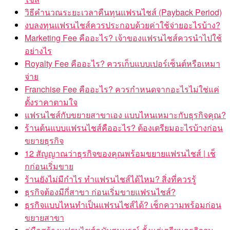
วิธีคำนวณระยะเวลาคืนทุนแฟรนไชส์ (Payback Period)
งบลงทุนแฟรนไชส์ควรประกอบด้วยค่าใช้จ่ายอะไรบ้าง?
Marketing Fee คืออะไร? เจ้าของแฟรนไชส์ควรนำไปใช้
อย่างไร
Royalty Fee คืออะไร? ควรเก็บแบบเปอร์เซ็นต์หรือเหมา
จ่าย
Franchise Fee คืออะไร? ควรกำหนดจากอะไรไม่ใช่แค่
ตั้งราคาตามใจ
แฟรนไชส์กับขยายสาขาเอง แบบไหนเหมาะกับธุรกิจคุณ?
ร้านต้นแบบแฟรนไชส์คืออะไร? ต้องเตรียมอะไรบ้างก่อน
ขยายธุรกิจ
12 สัญญาณว่าธุรกิจของคุณพร้อมขยายแฟรนไชส์ | เช็
กก่อนเริ่มขาย
ร้านยังไม่มีกำไร ทำแฟรนไชส์ได้ไหม? สิ่งที่ควรรู้
ธุรกิจต้องมีกี่สาขา ก่อนเริ่มขายแฟรนไชส์?
ธุรกิจแบบไหนทำเป็นแฟรนไชส์ได้? เช็กความพร้อมก่อน
ขยายสาขา