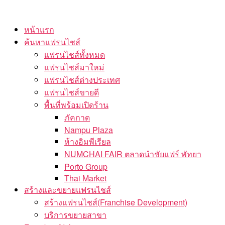
Skip
to
หน้าแรก
the
ค้นหาแฟรนไชส์
content
แฟรนไชส์ทั้งหมด
แฟรนไชส์มาใหม่
แฟรนไชส์ต่างประเทศ
แฟรนไชส์ขายดี
พื้นที่พร้อมเปิดร้าน
ภัคกาด
Nampu Plaza
ห้างอิมพีเรียล
NUMCHAI FAIR ตลาดนำชัยแฟร์ พัทยา
Porto Group
Thai Market
สร้างและขยายแฟรนไชส์
สร้างแฟรนไชส์(Franchise Development)
บริการขยายสาขา