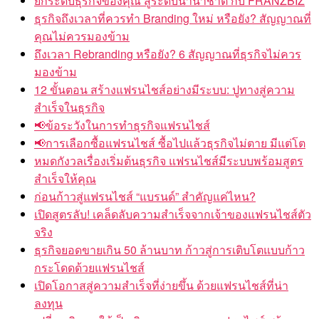
ยกระดับธุรกิจของคุณ สู่ระดับนานาชาติ กับ FRANZBIZ
ธุรกิจถึงเวลาที่ควรทำ Branding ใหม่ หรือยัง? สัญญาณที่
คุณไม่ควรมองข้าม
ถึงเวลา Rebranding หรือยัง? 6 สัญญาณที่ธุรกิจไม่ควร
มองข้าม
12 ขั้นตอน สร้างแฟรนไชส์อย่างมีระบบ: ปูทางสู่ความ
สำเร็จในธุรกิจ
📢ข้อระวังในการทำธุรกิจแฟรนไชส์
📢การเลือกซื้อแฟรนไชส์ ซื้อไปแล้วธุรกิจไม่ตาย มีแต่โต
หมดกังวลเรื่องเริ่มต้นธุรกิจ แฟรนไชส์มีระบบพร้อมสูตร
สำเร็จให้คุณ
ก่อนก้าวสู่แฟรนไชส์ “แบรนด์” สำคัญแค่ไหน?
เปิดสูตรลับ! เคล็ดลับความสำเร็จจากเจ้าของแฟรนไชส์ตัว
จริง
ธุรกิจยอดขายเกิน 50 ล้านบาท ก้าวสู่การเติบโตแบบก้าว
กระโดดด้วยแฟรนไชส์
เปิดโอกาสสู่ความสำเร็จที่ง่ายขึ้น ด้วยแฟรนไชส์ที่น่า
ลงทุน