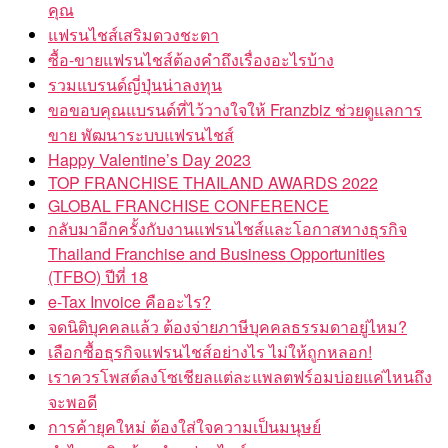
คุณ
แฟรนไชส์เสริมดวงชะตา
ซื้อ-ขายแฟรนไชส์ต้องคำถึงเรื่องอะไรบ้าง
รวมแบรนด์ญี่ปุ่นน่าลงทุน
ขอขอบคุณแบรนด์ที่ไว้วางใจให้ Franzbiz ช่วยดูแลการ
ขาย พัฒนาระบบแฟรนไชส์
Happy Valentine’s Day 2023
TOP FRANCHISE THAILAND AWARDS 2022
GLOBAL FRANCHISE CONFERENCE
กลับมาอีกครั้งกับงานแฟรนไชส์และโอกาสทางธุรกิจ
Thailand Franchise and Business Opportunities
(TFBO) ปีที่ 18
e-Tax Invoice คืออะไร?
จดนิติบุคคลแล้ว ต้องจ่ายภาษีบุคคลธรรมดาอยู่ไหม?
เลือกซื้อธุรกิจแฟรนไชส์อย่างไร ไม่ให้ถูกหลอก!
เราควรโพสต์ลงโซเชียลแต่ละแพลตฟร์อมบ่อยแค่ไหนถึง
จะพอดี
การค้ายุคใหม่ ต้องใส่ใจความเป็นมนุษย์