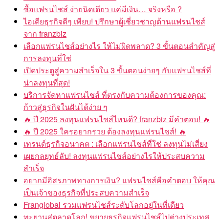
ซื้อแฟรนไชส์ ง่ายนิดเดียว แค่มีเงิน… จริงหรือ ?
ไอเดียธุรกิจดีๆ เพียบ! ปรึกษาผู้เชี่ยวชาญด้านแฟรนไชส์
จาก franzbiz
เลือกแฟรนไชส์อย่างไร ให้ไม่ผิดพลาด? 3 ขั้นตอนสำคัญสู่
การลงทุนที่ใช่
เปิดประตูสู่ความสำเร็จใน 3 ขั้นตอนง่ายๆ กับแฟรนไชส์ที่
น่าลงทุนที่สุด!
บริการจัดหาแฟรนไชส์ ที่ตรงกับความต้องการของคุณ:
ก้าวสู่ธุรกิจในฝันได้ง่าย ๆ
🔥 ปี 2025 ลงทุนแฟรนไชส์ไหนดี? franzbiz มีคำตอบ! 🔥
🔥 ปี 2025 ใครอยากรวย ต้องลงทุนแฟรนไชส์! 🔥
เทรนด์ธุรกิจอนาคต : เลือกแฟรนไชส์ที่ใช่ ลงทุนไม่เสี่ยง
เผยกลยุทธ์ลับ! ลงทุนแฟรนไชส์อย่างไรให้ประสบความ
สำเร็จ
อยากมีอิสรภาพทางการเงิน? แฟรนไชส์คือคำตอบ ให้คุณ
เป็นเจ้าของธุรกิจที่ประสบความสำเร็จ
Franglobal รวมแฟรนไชส์ระดับโลกอยู่ในที่เดียว
ทะยานสู่ตลาดโลก! ขยายธุรกิจแฟรนไชส์ไปต่างประเทศ