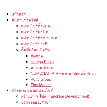
Skip
to
หน้าแรก
the
ค้นหาแฟรนไชส์
content
แฟรนไชส์ทั้งหมด
แฟรนไชส์มาใหม่
แฟรนไชส์ต่างประเทศ
แฟรนไชส์ขายดี
พื้นที่พร้อมเปิดร้าน
ภัคกาด
Nampu Plaza
ห้างอิมพีเรียล
NUMCHAI FAIR ตลาดนำชัยแฟร์ พัทยา
Porto Group
Thai Market
สร้างและขยายแฟรนไชส์
สร้างแฟรนไชส์(Franchise Development)
บริการขยายสาขา