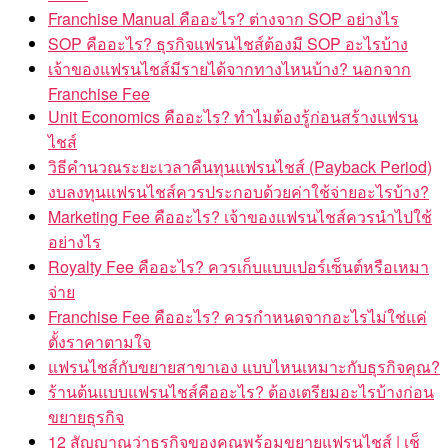
Franchise Manual คืออะไร? ต่างจาก SOP อย่างไร
SOP คืออะไร? ธุรกิจแฟรนไชส์ต้องมี SOP อะไรบ้าง
เจ้าของแฟรนไชส์มีรายได้จากทางไหนบ้าง? นอกจาก
Franchise Fee
Unit Economics คืออะไร? ทำไมต้องรู้ก่อนสร้างแฟรน
ไชส์
วิธีคำนวณระยะเวลาคืนทุนแฟรนไชส์ (Payback Period)
งบลงทุนแฟรนไชส์ควรประกอบด้วยค่าใช้จ่ายอะไรบ้าง?
Marketing Fee คืออะไร? เจ้าของแฟรนไชส์ควรนำไปใช้
อย่างไร
Royalty Fee คืออะไร? ควรเก็บแบบเปอร์เซ็นต์หรือเหมา
จ่าย
Franchise Fee คืออะไร? ควรกำหนดจากอะไรไม่ใช่แค่
ตั้งราคาตามใจ
แฟรนไชส์กับขยายสาขาเอง แบบไหนเหมาะกับธุรกิจคุณ?
ร้านต้นแบบแฟรนไชส์คืออะไร? ต้องเตรียมอะไรบ้างก่อน
ขยายธุรกิจ
12 สัญญาณว่าธุรกิจของคุณพร้อมขยายแฟรนไชส์ | เช็