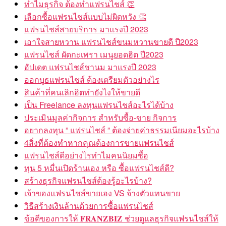
ทำไมธุรกิจ ต้องทำแฟรนไชส์ 👏
เลือกซื้อแฟรนไชส์แบบไม่ผิดหวัง 👏
แฟรนไชส์สายบริการ มาแรงปี 2023
เอาใจสายหวาน แฟรนไชส์ขนมหวานขายดี ปี2023
แฟรนไชส์ ผัดกะเพรา เมนูยอดฮิต ปี2023
อัปเดต แฟรนไชส์ชานม มาแรงปี 2023
ออกบูธแฟรนไชส์ ต้องเตรียมตัวอย่างไร
สินค้าที่คนเลิกฮิตทำยังไงให้ขายดี
เป็น Freelance ลงทุนแฟรนไชส์อะไรได้บ้าง
ประเมินมูลค่ากิจการ สำหรับซื้อ-ขาย กิจการ
อยากลงทุน ” แฟรนไชส์ ” ต้องจ่ายค่าธรรมเนียมอะไรบ้าง
4สิ่งที่ต้องทำหากคุณต้องการขายแฟรนไชส์
แฟรนไชส์ดีอย่างไรทำไมคนนิยมซื้อ
ทุน 5 หมื่นเปิดร้านเอง หรือ ซื้อแฟรนไชส์ดี?
สร้างธุรกิจแฟรนไชส์ต้องรู้อะไรบ้าง?
เจ้าของแฟรนไชส์ขายเอง VS จ้างตัวแทนขาย
วิธีสร้างเงินล้านด้วยการซื้อแฟรนไชส์
ข้อดีของการให้ 𝐅𝐑𝐀𝐍𝐙𝐁𝐈𝐙 ช่วยดูแลธุรกิจแฟรนไชส์ให้