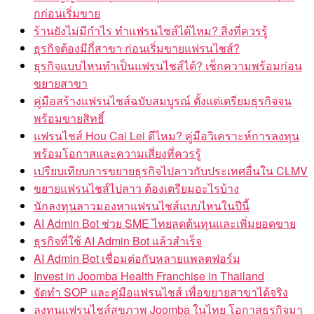
กก่อนเริ่มขาย
ร้านยังไม่มีกำไร ทำแฟรนไชส์ได้ไหม? สิ่งที่ควรรู้
ธุรกิจต้องมีกี่สาขา ก่อนเริ่มขายแฟรนไชส์?
ธุรกิจแบบไหนทำเป็นแฟรนไชส์ได้? เช็กความพร้อมก่อน
ขยายสาขา
คู่มือสร้างแฟรนไชส์ฉบับสมบูรณ์ ตั้งแต่เตรียมธุรกิจจน
พร้อมขายสิทธิ์
แฟรนไชส์ Hou Cai Lei ดีไหม? คู่มือวิเคราะห์การลงทุน
พร้อมโอกาสและความเสี่ยงที่ควรรู้
เปรียบเทียบการขยายธุรกิจไปลาวกับประเทศอื่นใน CLMV
ขยายแฟรนไชส์ไปลาว ต้องเตรียมอะไรบ้าง
นักลงทุนลาวมองหาแฟรนไชส์แบบไหนในปีนี้
AI Admin Bot ช่วย SME ไทยลดต้นทุนและเพิ่มยอดขาย
ธุรกิจที่ใช้ AI Admin Bot แล้วสำเร็จ
AI Admin Bot เชื่อมต่อกับหลายแพลตฟอร์ม
Invest in Joomba Health Franchise in Thailand
จัดทำ SOP และคู่มือแฟรนไชส์ เพื่อขยายสาขาได้จริง
ลงทุนแฟรนไชส์สุขภาพ Joomba ในไทย โอกาสธุรกิจมา