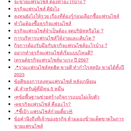
จะขายแฟรนไชส์ ต้องทำอะไรบ้าง ?
ธุรกิจแฟรนไชส์ ดียังไง
ลงทุนยังไงให้รวย เรื่องที่ต้องรู้ก่อนเลือกซื้อแฟรนไชส์
ทำไมต้องซื้อธุรกิจแฟรนไชส์
ธุรกิจแฟรนไชส์จำเป็นต้อง จดบริษัทหรือไม่ ?
การบริหารแฟรนไชส์ให้ง่ายและเติบโต ?
กิจการต้องรับมือกับธุรกิจแฟรนไชส์อะไรบ้าง ?
อยากทำธุรกิจแฟรนไชส์เริ่มแบบไหนดี?
เทรนด์ธุรกิจแฟรนไชส์มาแรง ปี 2567
📍รวมแฟรนไชส์สุดฮิต ขายดี ทำกำไรสุดปัง ขายได้ทั้งปี
2023
ข้อดีของการลงทุนแฟรนไชส์ หลังเกษียณ
💰 สำหรับผู้ที่มีทุน 5 หมื่น
📣ข้อพื้นฐานช่วยสร้างกิจการแบบไม่เจ็บตัว
📣ธุรกิจแฟรนไชส์ คืออะไร?
📍ชี้เป้า แฟรนไชส์ก๋วยเตี๋ยว🍜
ข้อคำนึงถึงที่เจ้าของธุรกิจ ห้ามมองข้ามเด็ดขาดในการ
ขายแฟรนไชส์