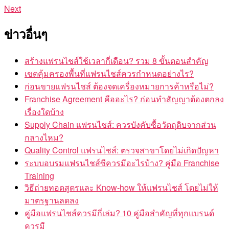
Next
ข่าวอื่นๆ
สร้างแฟรนไชส์ใช้เวลากี่เดือน? รวม 8 ขั้นตอนสำคัญ
เขตคุ้มครองพื้นที่แฟรนไชส์ควรกำหนดอย่างไร?
ก่อนขายแฟรนไชส์ ต้องจดเครื่องหมายการค้าหรือไม่?
Franchise Agreement คืออะไร? ก่อนทำสัญญาต้องตกลง
เรื่องใดบ้าง
Supply Chain แฟรนไชส์: ควรบังคับซื้อวัตถุดิบจากส่วน
กลางไหม?
Quality Control แฟรนไชส์: ตรวจสาขาโดยไม่เกิดปัญหา
ระบบอบรมแฟรนไชส์ซีควรมีอะไรบ้าง? คู่มือ Franchise
Training
วิธีถ่ายทอดสูตรและ Know-how ให้แฟรนไชส์ โดยไม่ให้
มาตรฐานลดลง
คู่มือแฟรนไชส์ควรมีกี่เล่ม? 10 คู่มือสำคัญที่ทุกแบรนด์
ควรมี