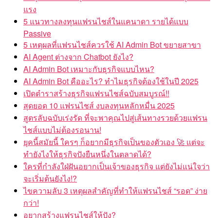
แรง
5 แนวทางลงทุนแฟรนไชส์ในแคนาดา รายได้แบบ
Passive
5 เหตุผลที่แฟรนไชส์ควรใช้ AI Admin Bot ขยายสาขา
AI Agent ต่างจาก Chatbot ยังไง?
AI Admin Bot เหมาะกับธุรกิจแบบไหน?
AI Admin Bot คืออะไร? ทำไมธุรกิจต้องใช้ในปี 2025
เปิดตำราสร้างธุรกิจแฟรนไชส์ฉบับสมบูรณ์!!
สุดยอด 10 แฟรนไชส์ งบลงทุนหลักหมื่น 2025
สูตรลับฉบับเร่งรัด ที่จะพาคุณไปสู่เส้นทางรวยด้วยแฟรน
ไชส์แบบไม่ต้องรอนาน!
ยุคนี้สมัยนี้ ใครๆ ก็อยากมีธุรกิจเป็นของตัวเอง 🚀 แต่จะ
ทำยังไงให้ธุรกิจปังยืนหนึ่งในตลาดได้?
ใครที่กำลังใฝ่ฝันอยากเป็นเจ้าของธุรกิจ แต่ยังไม่แน่ใจว่า
จะเริ่มต้นยังไง!?
ไขความลับ 3 เหตุผลสำคัญที่ทำให้แฟรนไชส์ “รอด” ง่าย
กว่า!
อยากสร้างแฟรนไชส์ให้ปัง?