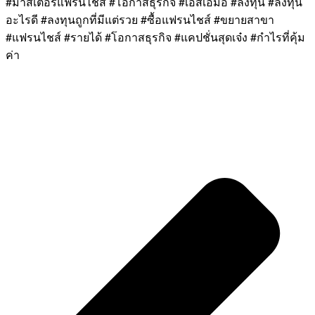
#มาสเตอร์แฟรนไชส์ #โอกาสธุรกิจ #เอสเอ็มอี #ลงทุน #ลงทุน
อะไรดี #ลงทุนถูกที่มีแต่รวย #ซื้อแฟรนไชส์ #ขยายสาขา
#แฟรนไชส์ #รายได้ #โอกาสธุรกิจ #แคปชั่นสุดเจ๋ง #กำไรที่คุ้ม
ค่า