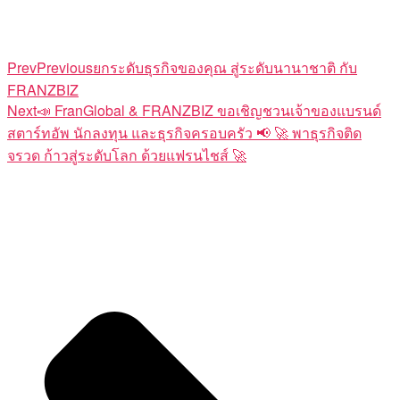
Prev
Previous
ยกระดับธุรกิจของคุณ สู่ระดับนานาชาติ กับ
FRANZBIZ
Next
📣 FranGlobal & FRANZBIZ ขอเชิญชวนเจ้าของแบรนด์
สตาร์ทอัพ นักลงทุน และธุรกิจครอบครัว 📢 🚀 พาธุรกิจติด
จรวด ก้าวสู่ระดับโลก ด้วยแฟรนไชส์ 🚀