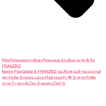
Prev
Previous
ยกระดับธุรกิจของคุณ สู่ระดับนานาชาติ กับ
FRANZBIZ
Next
📣 FranGlobal & FRANZBIZ ขอเชิญชวนเจ้าของแบรนด์
สตาร์ทอัพ นักลงทุน และธุรกิจครอบครัว 📢 🚀 พาธุรกิจติด
จรวด ก้าวสู่ระดับโลก ด้วยแฟรนไชส์ 🚀