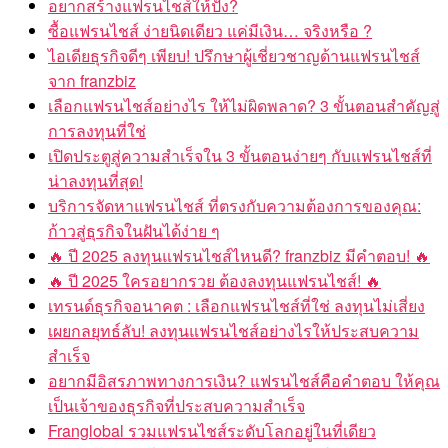
อยากสร้างแฟรนไชส์ให้ปัง?
ซื้อแฟรนไชส์ ง่ายนิดเดียว แค่มีเงิน… จริงหรือ ?
ไอเดียธุรกิจดีๆ เพียบ! ปรึกษาผู้เชี่ยวชาญด้านแฟรนไชส์
จาก franzbiz
เลือกแฟรนไชส์อย่างไร ให้ไม่ผิดพลาด? 3 ขั้นตอนสำคัญสู่
การลงทุนที่ใช่
เปิดประตูสู่ความสำเร็จใน 3 ขั้นตอนง่ายๆ กับแฟรนไชส์ที่
น่าลงทุนที่สุด!
บริการจัดหาแฟรนไชส์ ที่ตรงกับความต้องการของคุณ:
ก้าวสู่ธุรกิจในฝันได้ง่าย ๆ
🔥 ปี 2025 ลงทุนแฟรนไชส์ไหนดี? franzbiz มีคำตอบ! 🔥
🔥 ปี 2025 ใครอยากรวย ต้องลงทุนแฟรนไชส์! 🔥
เทรนด์ธุรกิจอนาคต : เลือกแฟรนไชส์ที่ใช่ ลงทุนไม่เสี่ยง
เผยกลยุทธ์ลับ! ลงทุนแฟรนไชส์อย่างไรให้ประสบความ
สำเร็จ
อยากมีอิสรภาพทางการเงิน? แฟรนไชส์คือคำตอบ ให้คุณ
เป็นเจ้าของธุรกิจที่ประสบความสำเร็จ
Franglobal รวมแฟรนไชส์ระดับโลกอยู่ในที่เดียว