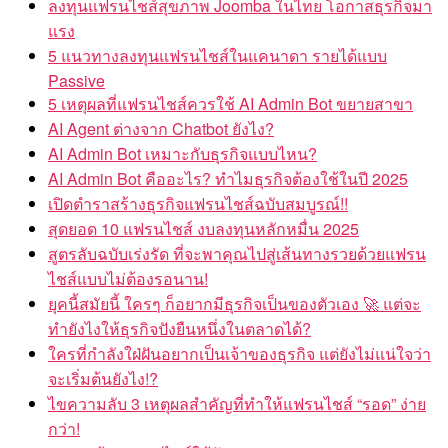
ลงทุนแฟรนไชส์สุขภาพ Joomba ในไทย โอกาสธุรกิจมา
แรง
5 แนวทางลงทุนแฟรนไชส์ในแคนาดา รายได้แบบ
Passive
5 เหตุผลที่แฟรนไชส์ควรใช้ AI Admin Bot ขยายสาขา
AI Agent ต่างจาก Chatbot ยังไง?
AI Admin Bot เหมาะกับธุรกิจแบบไหน?
AI Admin Bot คืออะไร? ทำไมธุรกิจต้องใช้ในปี 2025
เปิดตำราสร้างธุรกิจแฟรนไชส์ฉบับสมบูรณ์!!
สุดยอด 10 แฟรนไชส์ งบลงทุนหลักหมื่น 2025
สูตรลับฉบับเร่งรัด ที่จะพาคุณไปสู่เส้นทางรวยด้วยแฟรน
ไชส์แบบไม่ต้องรอนาน!
ยุคนี้สมัยนี้ ใครๆ ก็อยากมีธุรกิจเป็นของตัวเอง 🚀 แต่จะ
ทำยังไงให้ธุรกิจปังยืนหนึ่งในตลาดได้?
ใครที่กำลังใฝ่ฝันอยากเป็นเจ้าของธุรกิจ แต่ยังไม่แน่ใจว่า
จะเริ่มต้นยังไง!?
ไขความลับ 3 เหตุผลสำคัญที่ทำให้แฟรนไชส์ “รอด” ง่าย
กว่า!