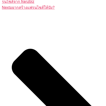
รนไชส์จาก franzbiz
Next
อยากสร้างแฟรนไชส์ให้ปัง?