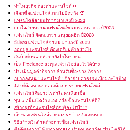
ทำไมธุรกิจ ต้องทำแฟรนไชส์ 👏
เลือกซื้อแฟรนไชส์แบบไม่ผิดหวัง 👏
แฟรนไชส์สายบริการ มาแรงปี 2023
เอาใจสายหวาน แฟรนไชส์ขนมหวานขายดี ปี2023
แฟรนไชส์ ผัดกะเพรา เมนูยอดฮิต ปี2023
อัปเดต แฟรนไชส์ชานม มาแรงปี 2023
ออกบูธแฟรนไชส์ ต้องเตรียมตัวอย่างไร
สินค้าที่คนเลิกฮิตทำยังไงให้ขายดี
เป็น Freelance ลงทุนแฟรนไชส์อะไรได้บ้าง
ประเมินมูลค่ากิจการ สำหรับซื้อ-ขาย กิจการ
อยากลงทุน ” แฟรนไชส์ ” ต้องจ่ายค่าธรรมเนียมอะไรบ้าง
4สิ่งที่ต้องทำหากคุณต้องการขายแฟรนไชส์
แฟรนไชส์ดีอย่างไรทำไมคนนิยมซื้อ
ทุน 5 หมื่นเปิดร้านเอง หรือ ซื้อแฟรนไชส์ดี?
สร้างธุรกิจแฟรนไชส์ต้องรู้อะไรบ้าง?
เจ้าของแฟรนไชส์ขายเอง VS จ้างตัวแทนขาย
วิธีสร้างเงินล้านด้วยการซื้อแฟรนไชส์
ข้อดีของการให้ 𝐅𝐑𝐀𝐍𝐙𝐁𝐈𝐙 ช่วยดูแลธุรกิจแฟรนไชส์ให้