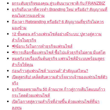
ยกระดับธุรกิจของคุณ สู่ระดับนานาชาติ กับ FRANZBIZ
ธุรกิจถึงเวลาที่ควรทำ Branding ใหม่ หรือยัง? สัญญาณที่
คุณไม่ควรมองข้าม
ถึงเวลา Rebranding หรือยัง? 6 สัญญาณที่ธุรกิจไม่ควร
มองข้าม
12 ขั้นตอน สร้างแฟรนไชส์อย่างมีระบบ: ปูทางสู่ความ
สำเร็จในธุรกิจ
📢ข้อระวังในการทำธุรกิจแฟรนไชส์
📢การเลือกซื้อแฟรนไชส์ ซื้อไปแล้วธุรกิจไม่ตาย มีแต่โต
หมดกังวลเรื่องเริ่มต้นธุรกิจ แฟรนไชส์มีระบบพร้อมสูตร
สำเร็จให้คุณ
ก่อนก้าวสู่แฟรนไชส์ “แบรนด์” สำคัญแค่ไหน?
เปิดสูตรลับ! เคล็ดลับความสำเร็จจากเจ้าของแฟรนไชส์ตัว
จริง
ธุรกิจยอดขายเกิน 50 ล้านบาท ก้าวสู่การเติบโตแบบก้าว
กระโดดด้วยแฟรนไชส์
เปิดโอกาสสู่ความสำเร็จที่ง่ายขึ้น ด้วยแฟรนไชส์ที่น่า
ลงทุน