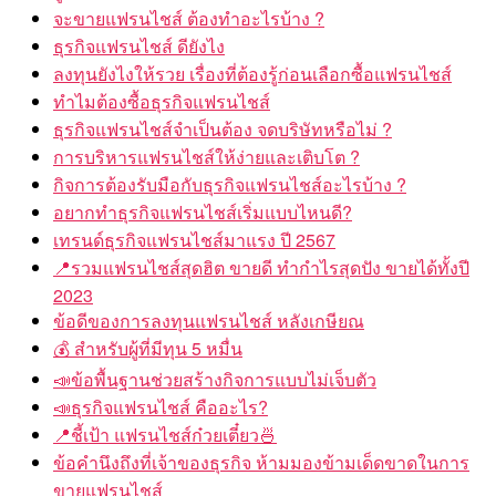
จะขายแฟรนไชส์ ต้องทำอะไรบ้าง ?
ธุรกิจแฟรนไชส์ ดียังไง
ลงทุนยังไงให้รวย เรื่องที่ต้องรู้ก่อนเลือกซื้อแฟรนไชส์
ทำไมต้องซื้อธุรกิจแฟรนไชส์
ธุรกิจแฟรนไชส์จำเป็นต้อง จดบริษัทหรือไม่ ?
การบริหารแฟรนไชส์ให้ง่ายและเติบโต ?
กิจการต้องรับมือกับธุรกิจแฟรนไชส์อะไรบ้าง ?
อยากทำธุรกิจแฟรนไชส์เริ่มแบบไหนดี?
เทรนด์ธุรกิจแฟรนไชส์มาแรง ปี 2567
📍รวมแฟรนไชส์สุดฮิต ขายดี ทำกำไรสุดปัง ขายได้ทั้งปี
2023
ข้อดีของการลงทุนแฟรนไชส์ หลังเกษียณ
💰 สำหรับผู้ที่มีทุน 5 หมื่น
📣ข้อพื้นฐานช่วยสร้างกิจการแบบไม่เจ็บตัว
📣ธุรกิจแฟรนไชส์ คืออะไร?
📍ชี้เป้า แฟรนไชส์ก๋วยเตี๋ยว🍜
ข้อคำนึงถึงที่เจ้าของธุรกิจ ห้ามมองข้ามเด็ดขาดในการ
ขายแฟรนไชส์