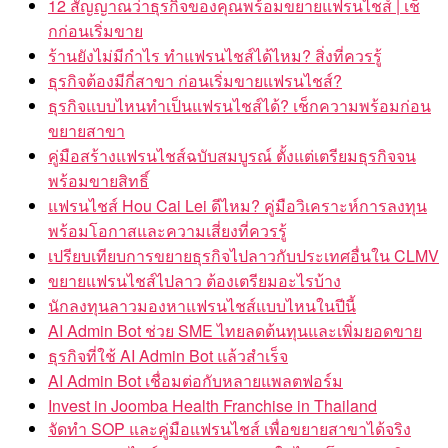
12 สัญญาณว่าธุรกิจของคุณพร้อมขยายแฟรนไชส์ | เช็
กก่อนเริ่มขาย
ร้านยังไม่มีกำไร ทำแฟรนไชส์ได้ไหม? สิ่งที่ควรรู้
ธุรกิจต้องมีกี่สาขา ก่อนเริ่มขายแฟรนไชส์?
ธุรกิจแบบไหนทำเป็นแฟรนไชส์ได้? เช็กความพร้อมก่อน
ขยายสาขา
คู่มือสร้างแฟรนไชส์ฉบับสมบูรณ์ ตั้งแต่เตรียมธุรกิจจน
พร้อมขายสิทธิ์
แฟรนไชส์ Hou Cai Lei ดีไหม? คู่มือวิเคราะห์การลงทุน
พร้อมโอกาสและความเสี่ยงที่ควรรู้
เปรียบเทียบการขยายธุรกิจไปลาวกับประเทศอื่นใน CLMV
ขยายแฟรนไชส์ไปลาว ต้องเตรียมอะไรบ้าง
นักลงทุนลาวมองหาแฟรนไชส์แบบไหนในปีนี้
AI Admin Bot ช่วย SME ไทยลดต้นทุนและเพิ่มยอดขาย
ธุรกิจที่ใช้ AI Admin Bot แล้วสำเร็จ
AI Admin Bot เชื่อมต่อกับหลายแพลตฟอร์ม
Invest in Joomba Health Franchise in Thailand
จัดทำ SOP และคู่มือแฟรนไชส์ เพื่อขยายสาขาได้จริง