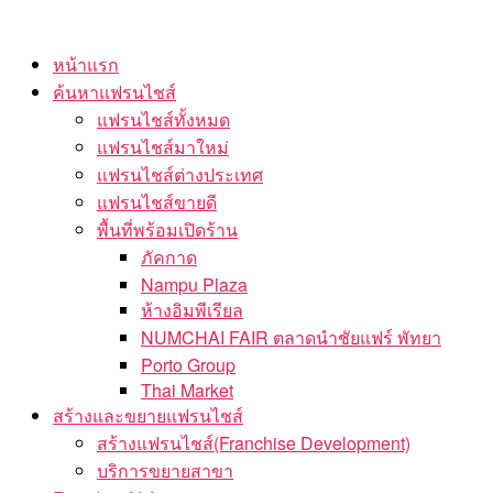
Skip
to
หน้าแรก
the
ค้นหาแฟรนไชส์
content
แฟรนไชส์ทั้งหมด
แฟรนไชส์มาใหม่
แฟรนไชส์ต่างประเทศ
แฟรนไชส์ขายดี
พื้นที่พร้อมเปิดร้าน
ภัคกาด
Nampu Plaza
ห้างอิมพีเรียล
NUMCHAI FAIR ตลาดนำชัยแฟร์ พัทยา
Porto Group
Thai Market
สร้างและขยายแฟรนไชส์
สร้างแฟรนไชส์(Franchise Development)
บริการขยายสาขา