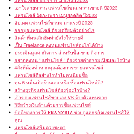
แฟรนไชส์สายบริการ มาแรงปี 2023
เอาใจสายหวาน แฟรนไชส์ขนมหวานขายดี ปี2023
แฟรนไชส์ ผัดกะเพรา เมนูยอดฮิต ปี2023
อัปเดต แฟรนไชส์ชานม มาแรงปี 2023
ออกบูธแฟรนไชส์ ต้องเตรียมตัวอย่างไร
สินค้าที่คนเลิกฮิตทำยังไงให้ขายดี
เป็น Freelance ลงทุนแฟรนไชส์อะไรได้บ้าง
ประเมินมูลค่ากิจการ สำหรับซื้อ-ขาย กิจการ
อยากลงทุน ” แฟรนไชส์ ” ต้องจ่ายค่าธรรมเนียมอะไรบ้าง
4สิ่งที่ต้องทำหากคุณต้องการขายแฟรนไชส์
แฟรนไชส์ดีอย่างไรทำไมคนนิยมซื้อ
ทุน 5 หมื่นเปิดร้านเอง หรือ ซื้อแฟรนไชส์ดี?
สร้างธุรกิจแฟรนไชส์ต้องรู้อะไรบ้าง?
เจ้าของแฟรนไชส์ขายเอง VS จ้างตัวแทนขาย
วิธีสร้างเงินล้านด้วยการซื้อแฟรนไชส์
ข้อดีของการให้ 𝐅𝐑𝐀𝐍𝐙𝐁𝐈𝐙 ช่วยดูแลธุรกิจแฟรนไชส์ให้
คุณ
แฟรนไชส์เสริมดวงชะตา