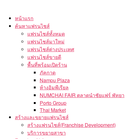
Skip
to
หน้าแรก
the
ค้นหาแฟรนไชส์
content
แฟรนไชส์ทั้งหมด
แฟรนไชส์มาใหม่
แฟรนไชส์ต่างประเทศ
แฟรนไชส์ขายดี
พื้นที่พร้อมเปิดร้าน
ภัคกาด
Nampu Plaza
ห้างอิมพีเรียล
NUMCHAI FAIR ตลาดนำชัยแฟร์ พัทยา
Porto Group
Thai Market
สร้างและขยายแฟรนไชส์
สร้างแฟรนไชส์(Franchise Development)
บริการขยายสาขา