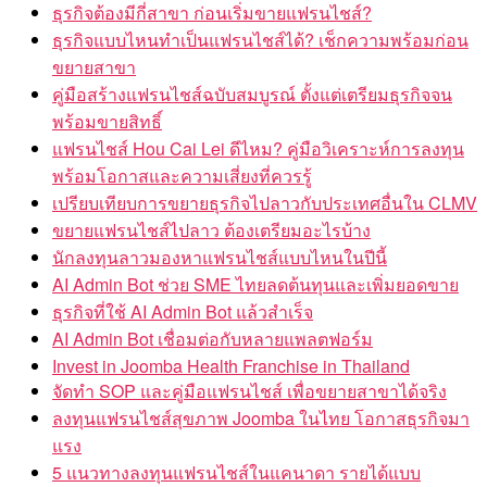
ธุรกิจต้องมีกี่สาขา ก่อนเริ่มขายแฟรนไชส์?
ธุรกิจแบบไหนทำเป็นแฟรนไชส์ได้? เช็กความพร้อมก่อน
ขยายสาขา
คู่มือสร้างแฟรนไชส์ฉบับสมบูรณ์ ตั้งแต่เตรียมธุรกิจจน
พร้อมขายสิทธิ์
แฟรนไชส์ Hou Cai Lei ดีไหม? คู่มือวิเคราะห์การลงทุน
พร้อมโอกาสและความเสี่ยงที่ควรรู้
เปรียบเทียบการขยายธุรกิจไปลาวกับประเทศอื่นใน CLMV
ขยายแฟรนไชส์ไปลาว ต้องเตรียมอะไรบ้าง
นักลงทุนลาวมองหาแฟรนไชส์แบบไหนในปีนี้
AI Admin Bot ช่วย SME ไทยลดต้นทุนและเพิ่มยอดขาย
ธุรกิจที่ใช้ AI Admin Bot แล้วสำเร็จ
AI Admin Bot เชื่อมต่อกับหลายแพลตฟอร์ม
Invest in Joomba Health Franchise in Thailand
จัดทำ SOP และคู่มือแฟรนไชส์ เพื่อขยายสาขาได้จริง
ลงทุนแฟรนไชส์สุขภาพ Joomba ในไทย โอกาสธุรกิจมา
แรง
5 แนวทางลงทุนแฟรนไชส์ในแคนาดา รายได้แบบ