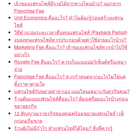
เจ้าของแฟรนไชส์มีรายได้จากทางไหนบ้าง? นอกจาก
Franchise Fee
Unit Economics คืออะไร? ทำไมต้องรู้ก่อนสร้างแฟรน
ไชส์
วิธีคำนวณระยะเวลาคืนทุนแฟรนไชส์ (Payback Period)
งบลงทุนแฟรนไชส์ควรประกอบด้วยค่าใช้จ่ายอะไรบ้าง?
Marketing Fee คืออะไร? เจ้าของแฟรนไชส์ควรนำไปใช้
อย่างไร
Royalty Fee คืออะไร? ควรเก็บแบบเปอร์เซ็นต์หรือเหมา
จ่าย
Franchise Fee คืออะไร? ควรกำหนดจากอะไรไม่ใช่แค่
ตั้งราคาตามใจ
แฟรนไชส์กับขยายสาขาเอง แบบไหนเหมาะกับธุรกิจคุณ?
ร้านต้นแบบแฟรนไชส์คืออะไร? ต้องเตรียมอะไรบ้างก่อน
ขยายธุรกิจ
12 สัญญาณว่าธุรกิจของคุณพร้อมขยายแฟรนไชส์ | เช็
กก่อนเริ่มขาย
ร้านยังไม่มีกำไร ทำแฟรนไชส์ได้ไหม? สิ่งที่ควรรู้