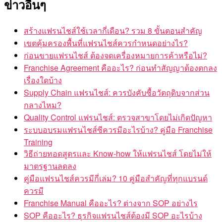
ข่าวอื่นๆ
สร้างแฟรนไชส์ใช้เวลากี่เดือน? รวม 8 ขั้นตอนสำคัญ
เขตคุ้มครองพื้นที่แฟรนไชส์ควรกำหนดอย่างไร?
ก่อนขายแฟรนไชส์ ต้องจดเครื่องหมายการค้าหรือไม่?
Franchise Agreement คืออะไร? ก่อนทำสัญญาต้องตกลง
เรื่องใดบ้าง
Supply Chain แฟรนไชส์: ควรบังคับซื้อวัตถุดิบจากส่วน
กลางไหม?
Quality Control แฟรนไชส์: ตรวจสาขาโดยไม่เกิดปัญหา
ระบบอบรมแฟรนไชส์ซีควรมีอะไรบ้าง? คู่มือ Franchise
Training
วิธีถ่ายทอดสูตรและ Know-how ให้แฟรนไชส์ โดยไม่ให้
มาตรฐานลดลง
คู่มือแฟรนไชส์ควรมีกี่เล่ม? 10 คู่มือสำคัญที่ทุกแบรนด์
ควรมี
Franchise Manual คืออะไร? ต่างจาก SOP อย่างไร
SOP คืออะไร? ธุรกิจแฟรนไชส์ต้องมี SOP อะไรบ้าง