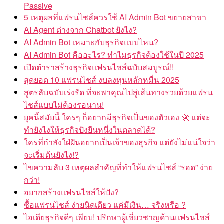
Passive
5 เหตุผลที่แฟรนไชส์ควรใช้ AI Admin Bot ขยายสาขา
AI Agent ต่างจาก Chatbot ยังไง?
AI Admin Bot เหมาะกับธุรกิจแบบไหน?
AI Admin Bot คืออะไร? ทำไมธุรกิจต้องใช้ในปี 2025
เปิดตำราสร้างธุรกิจแฟรนไชส์ฉบับสมบูรณ์!!
สุดยอด 10 แฟรนไชส์ งบลงทุนหลักหมื่น 2025
สูตรลับฉบับเร่งรัด ที่จะพาคุณไปสู่เส้นทางรวยด้วยแฟรน
ไชส์แบบไม่ต้องรอนาน!
ยุคนี้สมัยนี้ ใครๆ ก็อยากมีธุรกิจเป็นของตัวเอง 🚀 แต่จะ
ทำยังไงให้ธุรกิจปังยืนหนึ่งในตลาดได้?
ใครที่กำลังใฝ่ฝันอยากเป็นเจ้าของธุรกิจ แต่ยังไม่แน่ใจว่า
จะเริ่มต้นยังไง!?
ไขความลับ 3 เหตุผลสำคัญที่ทำให้แฟรนไชส์ “รอด” ง่าย
กว่า!
อยากสร้างแฟรนไชส์ให้ปัง?
ซื้อแฟรนไชส์ ง่ายนิดเดียว แค่มีเงิน… จริงหรือ ?
ไอเดียธุรกิจดีๆ เพียบ! ปรึกษาผู้เชี่ยวชาญด้านแฟรนไชส์