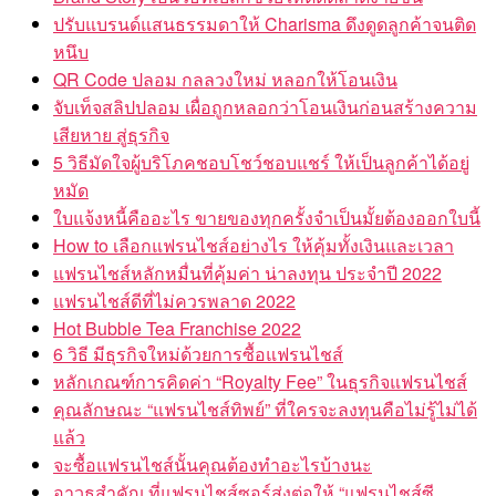
ปรับแบรนด์แสนธรรมดาให้ Charisma ดึงดูดลูกค้าจนติด
หนึบ
QR Code ปลอม กลลวงใหม่ หลอกให้โอนเงิน
จับเท็จสลิปปลอม เผื่อถูกหลอกว่าโอนเงินก่อนสร้างความ
เสียหาย สู่ธุรกิจ
5 วิธีมัดใจผู้บริโภคชอบโชว์ชอบแชร์ ให้เป็นลูกค้าได้อยู่
หมัด
ใบแจ้งหนี้คืออะไร ขายของทุกครั้งจำเป็นมั้ยต้องออกใบนี้
How to เลือกแฟรนไชส์อย่างไร ให้คุ้มทั้งเงินและเวลา
แฟรนไชส์หลักหมื่นที่คุ้มค่า น่าลงทุน ประจำปี 2022
แฟรนไชส์ดีที่ไม่ควรพลาด 2022
Hot Bubble Tea Franchise 2022
6 วิธี มีธุรกิจใหม่ด้วยการซื้อแฟรนไชส์
หลักเกณฑ์การคิดค่า “Royalty Fee” ในธุรกิจแฟรนไชส์
คุณลักษณะ “แฟรนไชส์ทิพย์” ที่ใครจะลงทุนคือไม่รู้ไม่ได้
แล้ว
จะซื้อแฟรนไชส์นั้นคุณต้องทำอะไรบ้างนะ
อาวุธสำคัญ ที่แฟรนไชส์ซอร์ส่งต่อให้ “แฟรนไชส์ซี