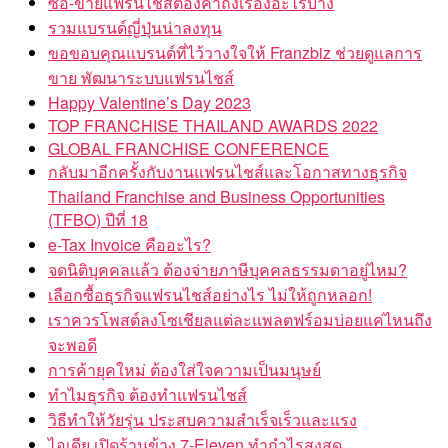
ซื้อ-ขายแฟรนไชส์ต้องคำถึงเรื่องอะไรบ้าง
รวมแบรนด์ญี่ปุ่นน่าลงทุน
ขอขอบคุณแบรนด์ที่ไว้วางใจให้ Franzbiz ช่วยดูแลการ
ขาย พัฒนาระบบแฟรนไชส์
Happy Valentine’s Day 2023
TOP FRANCHISE THAILAND AWARDS 2022
GLOBAL FRANCHISE CONFERENCE
กลับมาอีกครั้งกับงานแฟรนไชส์และโอกาสทางธุรกิจ
Thailand Franchise and Business Opportunities
(TFBO) ปีที่ 18
e-Tax Invoice คืออะไร?
จดนิติบุคคลแล้ว ต้องจ่ายภาษีบุคคลธรรมดาอยู่ไหม?
เลือกซื้อธุรกิจแฟรนไชส์อย่างไร ไม่ให้ถูกหลอก!
เราควรโพสต์ลงโซเชียลแต่ละแพลตฟร์อมบ่อยแค่ไหนถึง
จะพอดี
การค้ายุคใหม่ ต้องใส่ใจความเป็นมนุษย์
ทำไมธุรกิจ ต้องทำแฟรนไชส์
วิธีทำให้วัยรุ่น ประสบความสำเร็จเร็วและแรง
ไอเดีย เปิดร้านข้าง 7-Eleven ทำกำไรสูงสุด