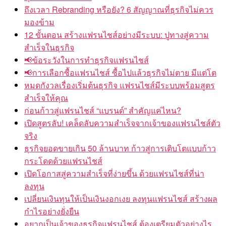
ถึงเวลา Rebranding หรือยัง? 6 สัญญาณที่ธุรกิจไม่ควร
มองข้าม
12 ขั้นตอน สร้างแฟรนไชส์อย่างมีระบบ: ปูทางสู่ความ
สำเร็จในธุรกิจ
📢ข้อระวังในการทำธุรกิจแฟรนไชส์
📢การเลือกซื้อแฟรนไชส์ ซื้อไปแล้วธุรกิจไม่ตาย มีแต่โต
หมดกังวลเรื่องเริ่มต้นธุรกิจ แฟรนไชส์มีระบบพร้อมสูตร
สำเร็จให้คุณ
ก่อนก้าวสู่แฟรนไชส์ “แบรนด์” สำคัญแค่ไหน?
เปิดสูตรลับ! เคล็ดลับความสำเร็จจากเจ้าของแฟรนไชส์ตัว
จริง
ธุรกิจยอดขายเกิน 50 ล้านบาท ก้าวสู่การเติบโตแบบก้าว
กระโดดด้วยแฟรนไชส์
เปิดโอกาสสู่ความสำเร็จที่ง่ายขึ้น ด้วยแฟรนไชส์ที่น่า
ลงทุน
เปลี่ยนเงินทุนให้เป็นเงินงอกเงย ลงทุนแฟรนไชส์ สร้างผล
กำไรอย่างยั่งยืน
อยากเป็นเจ้าของธุรกิจแฟรนไชส์ ต้องเตรียมตัวอย่างไร