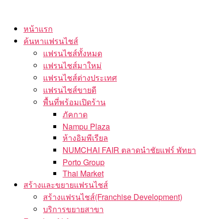
Skip
to
หน้าแรก
the
ค้นหาแฟรนไชส์
content
แฟรนไชส์ทั้งหมด
แฟรนไชส์มาใหม่
แฟรนไชส์ต่างประเทศ
แฟรนไชส์ขายดี
พื้นที่พร้อมเปิดร้าน
ภัคกาด
Nampu Plaza
ห้างอิมพีเรียล
NUMCHAI FAIR ตลาดนำชัยแฟร์ พัทยา
Porto Group
Thai Market
สร้างและขยายแฟรนไชส์
สร้างแฟรนไชส์(Franchise Development)
บริการขยายสาขา