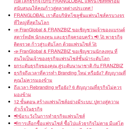
เปิดโลกธุรกิจไปกับ FRANGLOBAL แฟรนไชส์ที่พร้อม
สนับสนุนให้คุณก้าวสู่ตลาดต่างประเทศ !
FRANGLOBAL เราคือบริษัทโซลูชั่นแฟรนไชส์ครบวงจร
ที่ใหญ่ที่สุดในโลก
📣 FranGlobal & FRANZBIZ ขอเชิญชวนเจ้าของแบรนด์
สตาร์ทอัพ นักลงทุน และธุรกิจครอบครัว 📢 🚀 พาธุรกิจ
ติดจรวด ก้าวสู่ระดับโลก ด้วยแฟรนไชส์ 🚀
📣 FranGlobal & FRANZBIZ ขอเชิญชวนนักลงทุน ที่
สนใจเป็นเจ้าของธุรกิจแฟรนไชส์ชั้นนำระดับโลก
ยกระดับธุรกิจของคุณ สู่ระดับนานาชาติ กับ FRANZBIZ
ธุรกิจถึงเวลาที่ควรทำ Branding ใหม่ หรือยัง? สัญญาณที่
คุณไม่ควรมองข้าม
ถึงเวลา Rebranding หรือยัง? 6 สัญญาณที่ธุรกิจไม่ควร
มองข้าม
12 ขั้นตอน สร้างแฟรนไชส์อย่างมีระบบ: ปูทางสู่ความ
สำเร็จในธุรกิจ
📢ข้อระวังในการทำธุรกิจแฟรนไชส์
📢การเลือกซื้อแฟรนไชส์ ซื้อไปแล้วธุรกิจไม่ตาย มีแต่โต