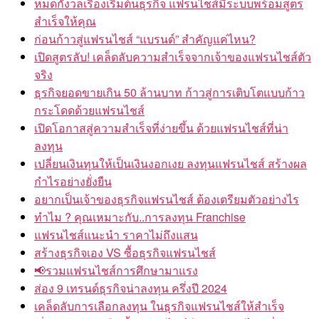
หมดกังวลเรื่องเริ่มต้นธุรกิจ แฟรนไชส์มีระบบพร้อมสูตร
สำเร็จให้คุณ
ก่อนก้าวสู่แฟรนไชส์ “แบรนด์” สำคัญแค่ไหน?
เปิดสูตรลับ! เคล็ดลับความสำเร็จจากเจ้าของแฟรนไชส์ตัว
จริง
ธุรกิจยอดขายเกิน 50 ล้านบาท ก้าวสู่การเติบโตแบบก้าว
กระโดดด้วยแฟรนไชส์
เปิดโอกาสสู่ความสำเร็จที่ง่ายขึ้น ด้วยแฟรนไชส์ที่น่า
ลงทุน
เปลี่ยนเงินทุนให้เป็นเงินงอกเงย ลงทุนแฟรนไชส์ สร้างผล
กำไรอย่างยั่งยืน
อยากเป็นเจ้าของธุรกิจแฟรนไชส์ ต้องเตรียมตัวอย่างไร
ทำไม ? คุณเหมาะกับ..การลงทุน Franchise
แฟรนไชส์แนะนำ ราคาไม่ถึงแสน
สร้างธุรกิจเอง VS ซื้อธุรกิจแฟรนไชส์
📢รวมแฟรนไชส์การศึกษามาแรง
ส่อง 9 เทรนด์ธุรกิจน่าลงทุน ครึ่งปี 2024
เคล็ดลับการเลือกลงทุน ในธุรกิจแฟรนไชส์ให้สำเร็จ