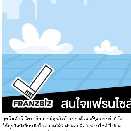
ยุคนี้สมัยนี้ ใครๆก็อยากมีธุรกิจเป็นของตัวเอง🚀แต่จะทำยังไง
ให้ธุรกิจปังยืนหนึ่งในตลาดได้? คำตอบคือ”แฟรนไชส์”ไง!แต่