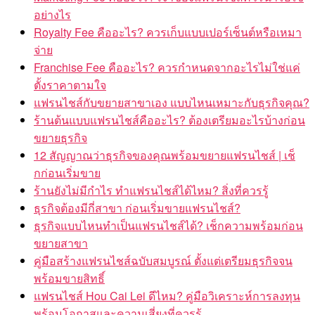
อย่างไร
Royalty Fee คืออะไร? ควรเก็บแบบเปอร์เซ็นต์หรือเหมา
จ่าย
Franchise Fee คืออะไร? ควรกำหนดจากอะไรไม่ใช่แค่
ตั้งราคาตามใจ
แฟรนไชส์กับขยายสาขาเอง แบบไหนเหมาะกับธุรกิจคุณ?
ร้านต้นแบบแฟรนไชส์คืออะไร? ต้องเตรียมอะไรบ้างก่อน
ขยายธุรกิจ
12 สัญญาณว่าธุรกิจของคุณพร้อมขยายแฟรนไชส์ | เช็
กก่อนเริ่มขาย
ร้านยังไม่มีกำไร ทำแฟรนไชส์ได้ไหม? สิ่งที่ควรรู้
ธุรกิจต้องมีกี่สาขา ก่อนเริ่มขายแฟรนไชส์?
ธุรกิจแบบไหนทำเป็นแฟรนไชส์ได้? เช็กความพร้อมก่อน
ขยายสาขา
คู่มือสร้างแฟรนไชส์ฉบับสมบูรณ์ ตั้งแต่เตรียมธุรกิจจน
พร้อมขายสิทธิ์
แฟรนไชส์ Hou Cai Lei ดีไหม? คู่มือวิเคราะห์การลงทุน
พร้อมโอกาสและความเสี่ยงที่ควรรู้