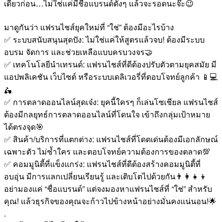
เดี๋ยวก่อน…ไม่ใช่แค่มีชื่อแบรนด์ดังๆ แล้วจะรอดนะจ๊ะ😉
มาดูกันว่า แฟรนไชส์ยุคใหม่ที่ “ใช่” ต้องมีอะไรบ้าง
✅ ระบบสนับสนุนสุดปัง: ไม่ใช่แค่ให้สูตรแล้วจบ! ต้องมีระบบ
อบรม จัดการ และช่วยเหลือแบบครบวงจร🤝
✅ เทคโนโลยีนำเทรนด์: แฟรนไชส์ที่ดีต้องปรับตัวตามยุคสมัย มี
แอปพลิเคชัน เว็บไซต์ หรือระบบเดลิเวอรี่ที่ตอบโจทย์ลูกค้า 📱💻
🛵
✅ การตลาดออนไลน์สุดเจ๋ง: ยุคนี้ใครๆ ก็เล่นโซเชียล แฟรนไชส์
ต้องมีกลยุทธ์การตลาดออนไลน์ที่โดนใจ เข้าถึงกลุ่มเป้าหมาย
ได้ตรงจุด🎯
✅ สินค้า/บริการที่แตกต่าง: แฟรนไชส์ที่โดดเด่นต้องมีเอกลักษณ์
เฉพาะตัว ไม่ซ้ำใคร และตอบโจทย์ความต้องการของตลาด💯
✅ คอมมูนิตี้ที่แข็งแกร่ง: แฟรนไชส์ที่ดีต้องสร้างคอมมูนิตี้ที่
อบอุ่น มีการแลกเปลี่ยนเรียนรู้ และเติบโตไปด้วยกัน👨‍👩‍👧‍👦
อย่ามองแค่ “ชื่อแบรนด์” แต่จงมองหาแฟรนไชส์ที่ “ใช่” สำหรับ
คุณ! แล้วธุรกิจของคุณจะก้าวไปข้างหน้าอย่างมั่นคงแน่นอน!🌟
.