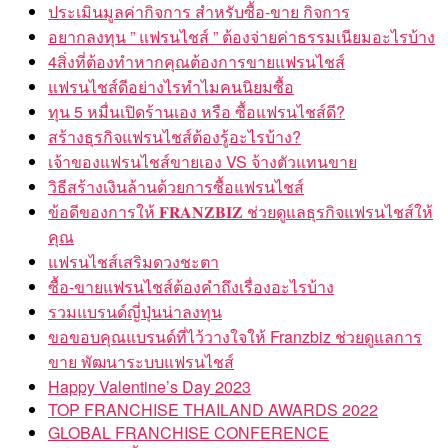
ประเมินมูลค่ากิจการ สำหรับซื้อ-ขาย กิจการ
อยากลงทุน ” แฟรนไชส์ ” ต้องจ่ายค่าธรรมเนียมอะไรบ้าง
4สิ่งที่ต้องทำหากคุณต้องการขายแฟรนไชส์
แฟรนไชส์ดีอย่างไรทำไมคนนิยมซื้อ
ทุน 5 หมื่นเปิดร้านเอง หรือ ซื้อแฟรนไชส์ดี?
สร้างธุรกิจแฟรนไชส์ต้องรู้อะไรบ้าง?
เจ้าของแฟรนไชส์ขายเอง VS จ้างตัวแทนขาย
วิธีสร้างเงินล้านด้วยการซื้อแฟรนไชส์
ข้อดีของการให้ 𝐅𝐑𝐀𝐍𝐙𝐁𝐈𝐙 ช่วยดูแลธุรกิจแฟรนไชส์ให้
คุณ
แฟรนไชส์เสริมดวงชะตา
ซื้อ-ขายแฟรนไชส์ต้องคำถึงเรื่องอะไรบ้าง
รวมแบรนด์ญี่ปุ่นน่าลงทุน
ขอขอบคุณแบรนด์ที่ไว้วางใจให้ Franzbiz ช่วยดูแลการ
ขาย พัฒนาระบบแฟรนไชส์
Happy Valentine’s Day 2023
TOP FRANCHISE THAILAND AWARDS 2022
GLOBAL FRANCHISE CONFERENCE