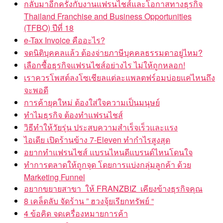
กลับมาอีกครั้งกับงานแฟรนไชส์และโอกาสทางธุรกิจ
Thailand Franchise and Business Opportunities
(TFBO) ปีที่ 18
e-Tax Invoice คืออะไร?
จดนิติบุคคลแล้ว ต้องจ่ายภาษีบุคคลธรรมดาอยู่ไหม?
เลือกซื้อธุรกิจแฟรนไชส์อย่างไร ไม่ให้ถูกหลอก!
เราควรโพสต์ลงโซเชียลแต่ละแพลตฟร์อมบ่อยแค่ไหนถึง
จะพอดี
การค้ายุคใหม่ ต้องใส่ใจความเป็นมนุษย์
ทำไมธุรกิจ ต้องทำแฟรนไชส์
วิธีทำให้วัยรุ่น ประสบความสำเร็จเร็วและแรง
ไอเดีย เปิดร้านข้าง 7-Eleven ทำกำไรสูงสุด
อยากทำแฟรนไชส์ แบรนไหนดีแบรนด์ไหนโดนใจ
ทำการตลาดให้ถูกจุด โดยการแบ่งกลุ่มลูกค้า ด้วย
Marketing Funnel
อยากขยายสาขา ให้ FRANZBIZ เคียงข้างธุรกิจคุณ
8 เคล็ดลับ จัดร้าน ” ฮวงจุ้ยเรียกทรัพย์ “
4 ข้อคิด จดเครื่องหมายการค้า