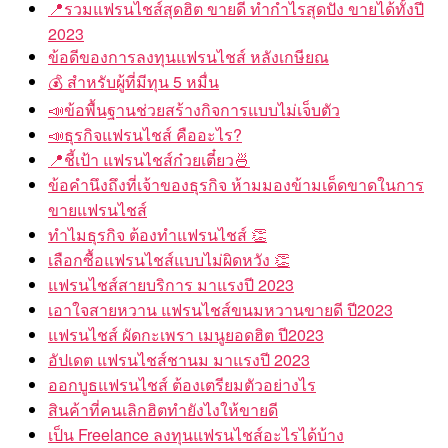
📍รวมแฟรนไชส์สุดฮิต ขายดี ทำกำไรสุดปัง ขายได้ทั้งปี
2023
ข้อดีของการลงทุนแฟรนไชส์ หลังเกษียณ
💰 สำหรับผู้ที่มีทุน 5 หมื่น
📣ข้อพื้นฐานช่วยสร้างกิจการแบบไม่เจ็บตัว
📣ธุรกิจแฟรนไชส์ คืออะไร?
📍ชี้เป้า แฟรนไชส์ก๋วยเตี๋ยว🍜
ข้อคำนึงถึงที่เจ้าของธุรกิจ ห้ามมองข้ามเด็ดขาดในการ
ขายแฟรนไชส์
ทำไมธุรกิจ ต้องทำแฟรนไชส์ 👏
เลือกซื้อแฟรนไชส์แบบไม่ผิดหวัง 👏
แฟรนไชส์สายบริการ มาแรงปี 2023
เอาใจสายหวาน แฟรนไชส์ขนมหวานขายดี ปี2023
แฟรนไชส์ ผัดกะเพรา เมนูยอดฮิต ปี2023
อัปเดต แฟรนไชส์ชานม มาแรงปี 2023
ออกบูธแฟรนไชส์ ต้องเตรียมตัวอย่างไร
สินค้าที่คนเลิกฮิตทำยังไงให้ขายดี
เป็น Freelance ลงทุนแฟรนไชส์อะไรได้บ้าง