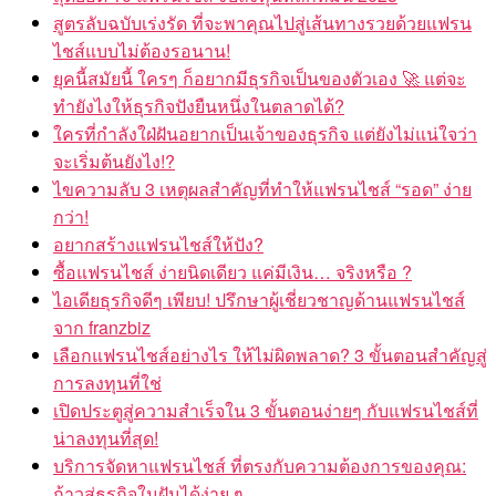
สูตรลับฉบับเร่งรัด ที่จะพาคุณไปสู่เส้นทางรวยด้วยแฟรน
ไชส์แบบไม่ต้องรอนาน!
ยุคนี้สมัยนี้ ใครๆ ก็อยากมีธุรกิจเป็นของตัวเอง 🚀 แต่จะ
ทำยังไงให้ธุรกิจปังยืนหนึ่งในตลาดได้?
ใครที่กำลังใฝ่ฝันอยากเป็นเจ้าของธุรกิจ แต่ยังไม่แน่ใจว่า
จะเริ่มต้นยังไง!?
ไขความลับ 3 เหตุผลสำคัญที่ทำให้แฟรนไชส์ “รอด” ง่าย
กว่า!
อยากสร้างแฟรนไชส์ให้ปัง?
ซื้อแฟรนไชส์ ง่ายนิดเดียว แค่มีเงิน… จริงหรือ ?
ไอเดียธุรกิจดีๆ เพียบ! ปรึกษาผู้เชี่ยวชาญด้านแฟรนไชส์
จาก franzbiz
เลือกแฟรนไชส์อย่างไร ให้ไม่ผิดพลาด? 3 ขั้นตอนสำคัญสู่
การลงทุนที่ใช่
เปิดประตูสู่ความสำเร็จใน 3 ขั้นตอนง่ายๆ กับแฟรนไชส์ที่
น่าลงทุนที่สุด!
บริการจัดหาแฟรนไชส์ ที่ตรงกับความต้องการของคุณ:
ก้าวสู่ธุรกิจในฝันได้ง่าย ๆ