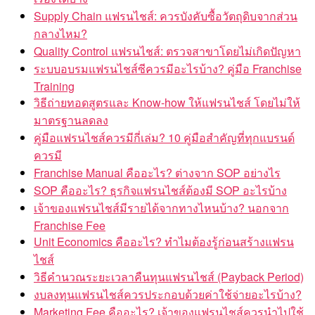
Supply Chain แฟรนไชส์: ควรบังคับซื้อวัตถุดิบจากส่วน
กลางไหม?
Quality Control แฟรนไชส์: ตรวจสาขาโดยไม่เกิดปัญหา
ระบบอบรมแฟรนไชส์ซีควรมีอะไรบ้าง? คู่มือ Franchise
Training
วิธีถ่ายทอดสูตรและ Know-how ให้แฟรนไชส์ โดยไม่ให้
มาตรฐานลดลง
คู่มือแฟรนไชส์ควรมีกี่เล่ม? 10 คู่มือสำคัญที่ทุกแบรนด์
ควรมี
Franchise Manual คืออะไร? ต่างจาก SOP อย่างไร
SOP คืออะไร? ธุรกิจแฟรนไชส์ต้องมี SOP อะไรบ้าง
เจ้าของแฟรนไชส์มีรายได้จากทางไหนบ้าง? นอกจาก
Franchise Fee
Unit Economics คืออะไร? ทำไมต้องรู้ก่อนสร้างแฟรน
ไชส์
วิธีคำนวณระยะเวลาคืนทุนแฟรนไชส์ (Payback Period)
งบลงทุนแฟรนไชส์ควรประกอบด้วยค่าใช้จ่ายอะไรบ้าง?
Marketing Fee คืออะไร? เจ้าของแฟรนไชส์ควรนำไปใช้