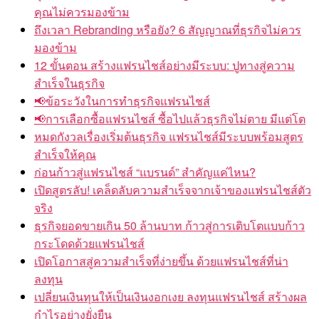
คุณไม่ควรมองข้าม
ถึงเวลา Rebranding หรือยัง? 6 สัญญาณที่ธุรกิจไม่ควร
มองข้าม
12 ขั้นตอน สร้างแฟรนไชส์อย่างมีระบบ: ปูทางสู่ความ
สำเร็จในธุรกิจ
📢ข้อระวังในการทำธุรกิจแฟรนไชส์
📢การเลือกซื้อแฟรนไชส์ ซื้อไปแล้วธุรกิจไม่ตาย มีแต่โต
หมดกังวลเรื่องเริ่มต้นธุรกิจ แฟรนไชส์มีระบบพร้อมสูตร
สำเร็จให้คุณ
ก่อนก้าวสู่แฟรนไชส์ “แบรนด์” สำคัญแค่ไหน?
เปิดสูตรลับ! เคล็ดลับความสำเร็จจากเจ้าของแฟรนไชส์ตัว
จริง
ธุรกิจยอดขายเกิน 50 ล้านบาท ก้าวสู่การเติบโตแบบก้าว
กระโดดด้วยแฟรนไชส์
เปิดโอกาสสู่ความสำเร็จที่ง่ายขึ้น ด้วยแฟรนไชส์ที่น่า
ลงทุน
เปลี่ยนเงินทุนให้เป็นเงินงอกเงย ลงทุนแฟรนไชส์ สร้างผล
กำไรอย่างยั่งยืน