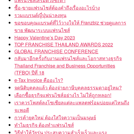
แฟรนไชส์เสริมดวงชะตา
ซื้อ-ขายแฟรนไชส์ต้องคำถึงเรื่องอะไรบ้าง
รวมแบรนด์ญี่ปุ่นน่าลงทุน
ขอขอบคุณแบรนด์ที่ไว้วางใจให้ Franzbiz ช่วยดูแลการ
ขาย พัฒนาระบบแฟรนไชส์
Happy Valentine’s Day 2023
TOP FRANCHISE THAILAND AWARDS 2022
GLOBAL FRANCHISE CONFERENCE
กลับมาอีกครั้งกับงานแฟรนไชส์และโอกาสทางธุรกิจ
Thailand Franchise and Business Opportunities
(TFBO) ปีที่ 18
e-Tax Invoice คืออะไร?
จดนิติบุคคลแล้ว ต้องจ่ายภาษีบุคคลธรรมดาอยู่ไหม?
เลือกซื้อธุรกิจแฟรนไชส์อย่างไร ไม่ให้ถูกหลอก!
เราควรโพสต์ลงโซเชียลแต่ละแพลตฟร์อมบ่อยแค่ไหนถึง
จะพอดี
การค้ายุคใหม่ ต้องใส่ใจความเป็นมนุษย์
ทำไมธุรกิจ ต้องทำแฟรนไชส์
วิธีทำให้วัยรุ่น ประสบความสำเร็จเร็วและแรง