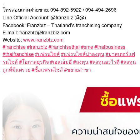
.
โทรสอบถามฝ่ายขาย: 094-892-5922 / 094-494-2696
Line Official Account: @franzbiz (มี@)
Facebook: Franzbiz – Thailand’s franchising company
E-mail: franzbiz@franzbiz.com
Website:
www.franzbiz.com
#franchise
#franzbiz
#franchisethai
#sme
#thaibusiness
#thaifranchise
#แฟรนไชส์
#แฟรนไชส์น่าลงทุน
#มาสเตอร์แฟ
รนไชส์
#โอกาสธุรกิจ
#เอสเอ็มอี
#ลงทุน
#ลงทุนอะไรดี
#ลงทุน
ถูกที่มีแต่รวย
#ซื้อแฟรนไชส์
#ขยายสาขา