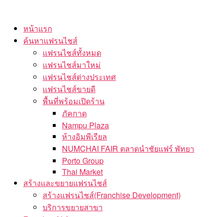
Skip
to
หน้าแรก
the
ค้นหาแฟรนไชส์
content
แฟรนไชส์ทั้งหมด
แฟรนไชส์มาใหม่
แฟรนไชส์ต่างประเทศ
แฟรนไชส์ขายดี
พื้นที่พร้อมเปิดร้าน
ภัคกาด
Nampu Plaza
ห้างอิมพีเรียล
NUMCHAI FAIR ตลาดนำชัยแฟร์ พัทยา
Porto Group
Thai Market
สร้างและขยายแฟรนไชส์
สร้างแฟรนไชส์(Franchise Development)
บริการขยายสาขา