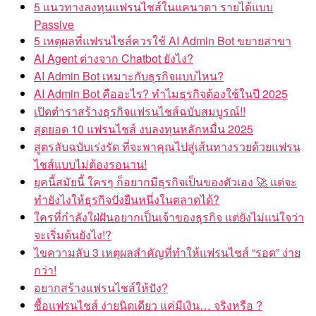
5 แนวทางลงทุนแฟรนไชส์ในแคนาดา รายได้แบบ
Passive
5 เหตุผลที่แฟรนไชส์ควรใช้ AI Admin Bot ขยายสาขา
AI Agent ต่างจาก Chatbot ยังไง?
AI Admin Bot เหมาะกับธุรกิจแบบไหน?
AI Admin Bot คืออะไร? ทำไมธุรกิจต้องใช้ในปี 2025
เปิดตำราสร้างธุรกิจแฟรนไชส์ฉบับสมบูรณ์!!
สุดยอด 10 แฟรนไชส์ งบลงทุนหลักหมื่น 2025
สูตรลับฉบับเร่งรัด ที่จะพาคุณไปสู่เส้นทางรวยด้วยแฟรน
ไชส์แบบไม่ต้องรอนาน!
ยุคนี้สมัยนี้ ใครๆ ก็อยากมีธุรกิจเป็นของตัวเอง 🚀 แต่จะ
ทำยังไงให้ธุรกิจปังยืนหนึ่งในตลาดได้?
ใครที่กำลังใฝ่ฝันอยากเป็นเจ้าของธุรกิจ แต่ยังไม่แน่ใจว่า
จะเริ่มต้นยังไง!?
ไขความลับ 3 เหตุผลสำคัญที่ทำให้แฟรนไชส์ “รอด” ง่าย
กว่า!
อยากสร้างแฟรนไชส์ให้ปัง?
ซื้อแฟรนไชส์ ง่ายนิดเดียว แค่มีเงิน… จริงหรือ ?