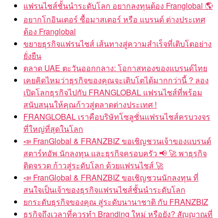
แฟรนไชส์ชั้นนำระดับโลก อยากลงทุนต้อง Franglobal 🌎
อยากโกอินเตอร์ ซื้อมาสเตอร์ หรือ แบรนด์ ต่างประเทศ
ต้อง Franglobal
ขยายธุรกิจแฟรนไชส์ เส้นทางสู่ความสำเร็จที่เติบโตอย่าง
ยั่งยืน
ตลาด UAE ตะวันออกกลาง: โอกาสทองของแบรนด์ไทย
เคยคิดไหมว่าธุรกิจของคุณจะเติบโตได้มากกว่านี้ ? ลอง
เปิดโลกธุรกิจไปกับ FRANGLOBAL แฟรนไชส์ที่พร้อม
สนับสนุนให้คุณก้าวสู่ตลาดต่างประเทศ !
FRANGLOBAL เราคือบริษัทโซลูชั่นแฟรนไชส์ครบวงจร
ที่ใหญ่ที่สุดในโลก
📣 FranGlobal & FRANZBIZ ขอเชิญชวนเจ้าของแบรนด์
สตาร์ทอัพ นักลงทุน และธุรกิจครอบครัว 📢 🚀 พาธุรกิจ
ติดจรวด ก้าวสู่ระดับโลก ด้วยแฟรนไชส์ 🚀
📣 FranGlobal & FRANZBIZ ขอเชิญชวนนักลงทุน ที่
สนใจเป็นเจ้าของธุรกิจแฟรนไชส์ชั้นนำระดับโลก
ยกระดับธุรกิจของคุณ สู่ระดับนานาชาติ กับ FRANZBIZ
ธุรกิจถึงเวลาที่ควรทำ Branding ใหม่ หรือยัง? สัญญาณที่