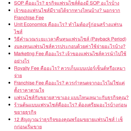
SOP คืออะไร? ธุรกิจแฟรนไชส์ต้องมี SOP อะไรบ้าง
เจ้าของแฟรนไชส์มีรายได้จากทางไหนบ้าง? นอกจาก
Franchise Fee
Unit Economics คืออะไร? ทำไมต้องรู้ก่อนสร้างแฟรน
ไชส์
วิธีคำนวณระยะเวลาคืนทุนแฟรนไชส์ (Payback Period)
งบลงทุนแฟรนไชส์ควรประกอบด้วยค่าใช้จ่ายอะไรบ้าง?
Marketing Fee คืออะไร? เจ้าของแฟรนไชส์ควรนำไปใช้
อย่างไร
Royalty Fee คืออะไร? ควรเก็บแบบเปอร์เซ็นต์หรือเหมา
จ่าย
Franchise Fee คืออะไร? ควรกำหนดจากอะไรไม่ใช่แค่
ตั้งราคาตามใจ
แฟรนไชส์กับขยายสาขาเอง แบบไหนเหมาะกับธุรกิจคุณ?
ร้านต้นแบบแฟรนไชส์คืออะไร? ต้องเตรียมอะไรบ้างก่อน
ขยายธุรกิจ
12 สัญญาณว่าธุรกิจของคุณพร้อมขยายแฟรนไชส์ | เช็
กก่อนเริ่มขาย