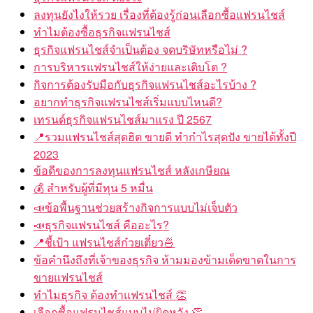
ลงทุนยังไงให้รวย เรื่องที่ต้องรู้ก่อนเลือกซื้อแฟรนไชส์
ทำไมต้องซื้อธุรกิจแฟรนไชส์
ธุรกิจแฟรนไชส์จำเป็นต้อง จดบริษัทหรือไม่ ?
การบริหารแฟรนไชส์ให้ง่ายและเติบโต ?
กิจการต้องรับมือกับธุรกิจแฟรนไชส์อะไรบ้าง ?
อยากทำธุรกิจแฟรนไชส์เริ่มแบบไหนดี?
เทรนด์ธุรกิจแฟรนไชส์มาแรง ปี 2567
📍รวมแฟรนไชส์สุดฮิต ขายดี ทำกำไรสุดปัง ขายได้ทั้งปี
2023
ข้อดีของการลงทุนแฟรนไชส์ หลังเกษียณ
💰 สำหรับผู้ที่มีทุน 5 หมื่น
📣ข้อพื้นฐานช่วยสร้างกิจการแบบไม่เจ็บตัว
📣ธุรกิจแฟรนไชส์ คืออะไร?
📍ชี้เป้า แฟรนไชส์ก๋วยเตี๋ยว🍜
ข้อคำนึงถึงที่เจ้าของธุรกิจ ห้ามมองข้ามเด็ดขาดในการ
ขายแฟรนไชส์
ทำไมธุรกิจ ต้องทำแฟรนไชส์ 👏
เลือกซื้อแฟรนไชส์แบบไม่ผิดหวัง 👏