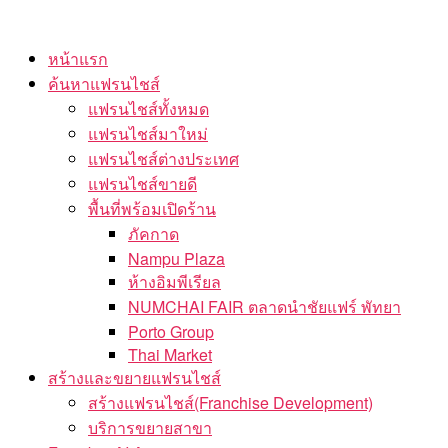
Skip
to
หน้าแรก
the
ค้นหาแฟรนไชส์
content
แฟรนไชส์ทั้งหมด
แฟรนไชส์มาใหม่
แฟรนไชส์ต่างประเทศ
แฟรนไชส์ขายดี
พื้นที่พร้อมเปิดร้าน
ภัคกาด
Nampu Plaza
ห้างอิมพีเรียล
NUMCHAI FAIR ตลาดนำชัยแฟร์ พัทยา
Porto Group
Thai Market
สร้างและขยายแฟรนไชส์
สร้างแฟรนไชส์(Franchise Development)
บริการขยายสาขา