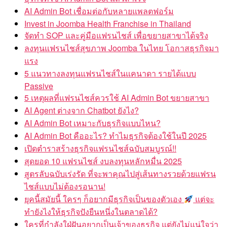
AI Admin Bot เชื่อมต่อกับหลายแพลตฟอร์ม
Invest in Joomba Health Franchise in Thailand
จัดทำ SOP และคู่มือแฟรนไชส์ เพื่อขยายสาขาได้จริง
ลงทุนแฟรนไชส์สุขภาพ Joomba ในไทย โอกาสธุรกิจมา
แรง
5 แนวทางลงทุนแฟรนไชส์ในแคนาดา รายได้แบบ
Passive
5 เหตุผลที่แฟรนไชส์ควรใช้ AI Admin Bot ขยายสาขา
AI Agent ต่างจาก Chatbot ยังไง?
AI Admin Bot เหมาะกับธุรกิจแบบไหน?
AI Admin Bot คืออะไร? ทำไมธุรกิจต้องใช้ในปี 2025
เปิดตำราสร้างธุรกิจแฟรนไชส์ฉบับสมบูรณ์!!
สุดยอด 10 แฟรนไชส์ งบลงทุนหลักหมื่น 2025
สูตรลับฉบับเร่งรัด ที่จะพาคุณไปสู่เส้นทางรวยด้วยแฟรน
ไชส์แบบไม่ต้องรอนาน!
ยุคนี้สมัยนี้ ใครๆ ก็อยากมีธุรกิจเป็นของตัวเอง
แต่จะ
ทำยังไงให้ธุรกิจปังยืนหนึ่งในตลาดได้?
ใครที่กำลังใฝ่ฝันอยากเป็นเจ้าของธุรกิจ แต่ยังไม่แน่ใจว่า