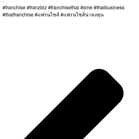
.
#franchise #franzbiz #franchisethai #sme #thaibusiness
#thaifranchise #แฟรนไชส์ #แฟรนไชส์น่าลงทุน