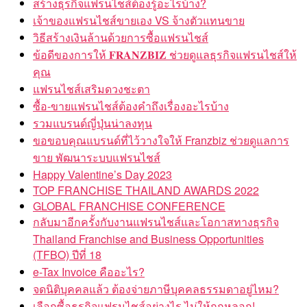
สร้างธุรกิจแฟรนไชส์ต้องรู้อะไรบ้าง?
เจ้าของแฟรนไชส์ขายเอง VS จ้างตัวแทนขาย
วิธีสร้างเงินล้านด้วยการซื้อแฟรนไชส์
ข้อดีของการให้ 𝐅𝐑𝐀𝐍𝐙𝐁𝐈𝐙 ช่วยดูแลธุรกิจแฟรนไชส์ให้
คุณ
แฟรนไชส์เสริมดวงชะตา
ซื้อ-ขายแฟรนไชส์ต้องคำถึงเรื่องอะไรบ้าง
รวมแบรนด์ญี่ปุ่นน่าลงทุน
ขอขอบคุณแบรนด์ที่ไว้วางใจให้ Franzbiz ช่วยดูแลการ
ขาย พัฒนาระบบแฟรนไชส์
Happy Valentine’s Day 2023
TOP FRANCHISE THAILAND AWARDS 2022
GLOBAL FRANCHISE CONFERENCE
กลับมาอีกครั้งกับงานแฟรนไชส์และโอกาสทางธุรกิจ
Thailand Franchise and Business Opportunities
(TFBO) ปีที่ 18
e-Tax Invoice คืออะไร?
จดนิติบุคคลแล้ว ต้องจ่ายภาษีบุคคลธรรมดาอยู่ไหม?
เลือกซื้อธุรกิจแฟรนไชส์อย่างไร ไม่ให้ถูกหลอก!