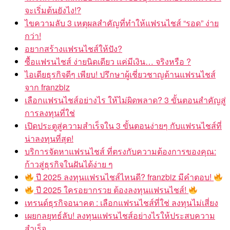
จะเริ่มต้นยังไง!?
ไขความลับ 3 เหตุผลสำคัญที่ทำให้แฟรนไชส์ “รอด” ง่าย
กว่า!
อยากสร้างแฟรนไชส์ให้ปัง?
ซื้อแฟรนไชส์ ง่ายนิดเดียว แค่มีเงิน… จริงหรือ ?
ไอเดียธุรกิจดีๆ เพียบ! ปรึกษาผู้เชี่ยวชาญด้านแฟรนไชส์
จาก franzbiz
เลือกแฟรนไชส์อย่างไร ให้ไม่ผิดพลาด? 3 ขั้นตอนสำคัญสู่
การลงทุนที่ใช่
เปิดประตูสู่ความสำเร็จใน 3 ขั้นตอนง่ายๆ กับแฟรนไชส์ที่
น่าลงทุนที่สุด!
บริการจัดหาแฟรนไชส์ ที่ตรงกับความต้องการของคุณ:
ก้าวสู่ธุรกิจในฝันได้ง่าย ๆ
ปี 2025 ลงทุนแฟรนไชส์ไหนดี? franzbiz มีคำตอบ!
ปี 2025 ใครอยากรวย ต้องลงทุนแฟรนไชส์!
เทรนด์ธุรกิจอนาคต : เลือกแฟรนไชส์ที่ใช่ ลงทุนไม่เสี่ยง
เผยกลยุทธ์ลับ! ลงทุนแฟรนไชส์อย่างไรให้ประสบความ
สำเร็จ