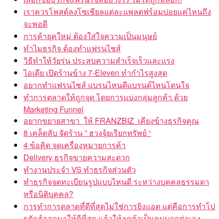
เราควรโพสต์ลงโซเชียลแต่ละแพลตฟร์อมบ่อยแค่ไหนถึง
จะพอดี
การค้ายุคใหม่ ต้องใส่ใจความเป็นมนุษย์
ทำไมธุรกิจ ต้องทำแฟรนไชส์
วิธีทำให้วัยรุ่น ประสบความสำเร็จเร็วและแรง
ไอเดีย เปิดร้านข้าง 7-Eleven ทำกำไรสูงสุด
อยากทำแฟรนไชส์ แบรนไหนดีแบรนด์ไหนโดนใจ
ทำการตลาดให้ถูกจุด โดยการแบ่งกลุ่มลูกค้า ด้วย
Marketing Funnel
อยากขยายสาขา ให้ FRANZBIZ เคียงข้างธุรกิจคุณ
8 เคล็ดลับ จัดร้าน ” ฮวงจุ้ยเรียกทรัพย์ “
4 ข้อคิด จดเครื่องหมายการค้า
Delivery ธุรกิจขายความสะดวก
ทำงานประจำ VS ทำธุรกิจส่วนตัว
ทำธุรกิจจดทะเบียนรูปแบบไหนดี ระหว่างบุคคลธรรมดา
หรือนิติบุคคล?
การทำการตลาดที่ดีที่สุดไม่ใช่การยิงแอด แต่คือการทำโป
รดักส์ออกมาให้ดีที่สุด แล้วให้ลูกค้าเป็นคนบอกต่อเอง