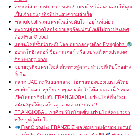
อยากมีอิสรภาพทางการเงิน? แฟรนไชส์คือคำตอบ ให้คุณ
เป็นเจ้าของธุรกิจที่ประสบความสำเร็จ
Franglobal รวมแฟรนไชส์ระดับโลกอยู่ในที่เดียว
ทะยานสู่ตลาดโลก! ขยายธุรกิจแฟรนไชส์ไปต่างประเทศ
ต้อง FranGlobal
แฟรนไชส์ชั้นนำระดับโลก อยากลงทุนต้อง Franglobal
อยากโกอินเตอร์ ซื้อมาสเตอร์ หรือ แบรนด์ ต่างประเทศ
ต้อง Franglobal
ขยายธุรกิจแฟรนไชส์ เส้นทางสู่ความสำเร็จที่เติบโตอย่าง
ยั่งยืน
ตลาด UAE ตะวันออกกลาง: โอกาสทองของแบรนด์ไทย
เคยคิดไหมว่าธุรกิจของคุณจะเติบโตได้มากกว่านี้ ? ลอง
เปิดโลกธุรกิจไปกับ FRANGLOBAL แฟรนไชส์ที่พร้อม
สนับสนุนให้คุณก้าวสู่ตลาดต่างประเทศ !
FRANGLOBAL เราคือบริษัทโซลูชั่นแฟรนไชส์ครบวงจร
ที่ใหญ่ที่สุดในโลก
FranGlobal & FRANZBIZ ขอเชิญชวนเจ้าของแบรนด์
สตาร์ทอัพ นักลงทุน และธุรกิจครอบครัว
พาธุรกิจ