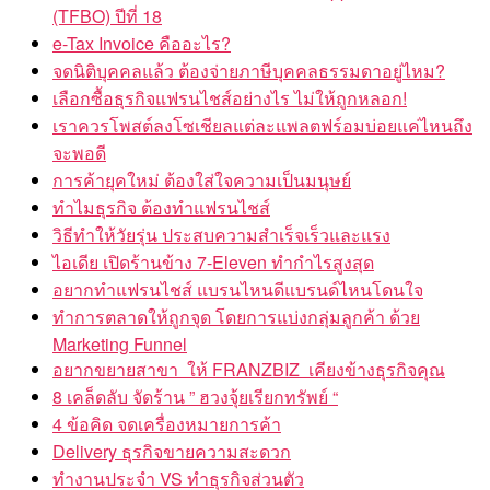
(TFBO) ปีที่ 18
e-Tax Invoice คืออะไร?
จดนิติบุคคลแล้ว ต้องจ่ายภาษีบุคคลธรรมดาอยู่ไหม?
เลือกซื้อธุรกิจแฟรนไชส์อย่างไร ไม่ให้ถูกหลอก!
เราควรโพสต์ลงโซเชียลแต่ละแพลตฟร์อมบ่อยแค่ไหนถึง
จะพอดี
การค้ายุคใหม่ ต้องใส่ใจความเป็นมนุษย์
ทำไมธุรกิจ ต้องทำแฟรนไชส์
วิธีทำให้วัยรุ่น ประสบความสำเร็จเร็วและแรง
ไอเดีย เปิดร้านข้าง 7-Eleven ทำกำไรสูงสุด
อยากทำแฟรนไชส์ แบรนไหนดีแบรนด์ไหนโดนใจ
ทำการตลาดให้ถูกจุด โดยการแบ่งกลุ่มลูกค้า ด้วย
Marketing Funnel
อยากขยายสาขา ให้ FRANZBIZ เคียงข้างธุรกิจคุณ
8 เคล็ดลับ จัดร้าน ” ฮวงจุ้ยเรียกทรัพย์ “
4 ข้อคิด จดเครื่องหมายการค้า
Delivery ธุรกิจขายความสะดวก
ทำงานประจำ VS ทำธุรกิจส่วนตัว