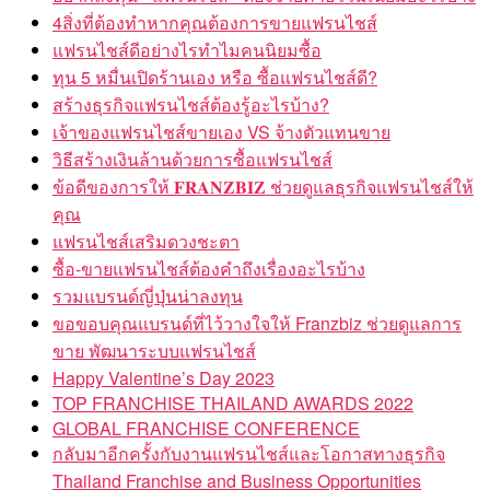
4สิ่งที่ต้องทำหากคุณต้องการขายแฟรนไชส์
แฟรนไชส์ดีอย่างไรทำไมคนนิยมซื้อ
ทุน 5 หมื่นเปิดร้านเอง หรือ ซื้อแฟรนไชส์ดี?
สร้างธุรกิจแฟรนไชส์ต้องรู้อะไรบ้าง?
เจ้าของแฟรนไชส์ขายเอง VS จ้างตัวแทนขาย
วิธีสร้างเงินล้านด้วยการซื้อแฟรนไชส์
ข้อดีของการให้ 𝐅𝐑𝐀𝐍𝐙𝐁𝐈𝐙 ช่วยดูแลธุรกิจแฟรนไชส์ให้
คุณ
แฟรนไชส์เสริมดวงชะตา
ซื้อ-ขายแฟรนไชส์ต้องคำถึงเรื่องอะไรบ้าง
รวมแบรนด์ญี่ปุ่นน่าลงทุน
ขอขอบคุณแบรนด์ที่ไว้วางใจให้ Franzbiz ช่วยดูแลการ
ขาย พัฒนาระบบแฟรนไชส์
Happy Valentine’s Day 2023
TOP FRANCHISE THAILAND AWARDS 2022
GLOBAL FRANCHISE CONFERENCE
กลับมาอีกครั้งกับงานแฟรนไชส์และโอกาสทางธุรกิจ
Thailand Franchise and Business Opportunities