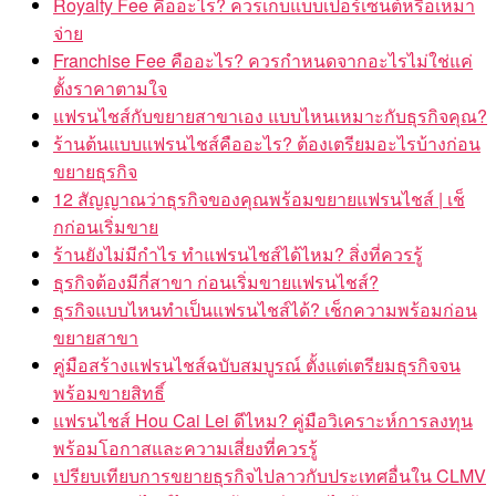
Royalty Fee คืออะไร? ควรเก็บแบบเปอร์เซ็นต์หรือเหมา
จ่าย
Franchise Fee คืออะไร? ควรกำหนดจากอะไรไม่ใช่แค่
ตั้งราคาตามใจ
แฟรนไชส์กับขยายสาขาเอง แบบไหนเหมาะกับธุรกิจคุณ?
ร้านต้นแบบแฟรนไชส์คืออะไร? ต้องเตรียมอะไรบ้างก่อน
ขยายธุรกิจ
12 สัญญาณว่าธุรกิจของคุณพร้อมขยายแฟรนไชส์ | เช็
กก่อนเริ่มขาย
ร้านยังไม่มีกำไร ทำแฟรนไชส์ได้ไหม? สิ่งที่ควรรู้
ธุรกิจต้องมีกี่สาขา ก่อนเริ่มขายแฟรนไชส์?
ธุรกิจแบบไหนทำเป็นแฟรนไชส์ได้? เช็กความพร้อมก่อน
ขยายสาขา
คู่มือสร้างแฟรนไชส์ฉบับสมบูรณ์ ตั้งแต่เตรียมธุรกิจจน
พร้อมขายสิทธิ์
แฟรนไชส์ Hou Cai Lei ดีไหม? คู่มือวิเคราะห์การลงทุน
พร้อมโอกาสและความเสี่ยงที่ควรรู้
เปรียบเทียบการขยายธุรกิจไปลาวกับประเทศอื่นใน CLMV