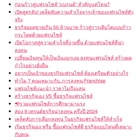
ก่อนก้าวสู่แฟรนไชส์ “แบรนด์” สำคัญแค่ไหน?
เปิดสูตรลับ! เคล็ดลับความสำเร็จจากเจ้าของแฟรนไชส์ตัว
จริง
ธุรกิจยอดขายเกิน 50 ล้านบาท ก้าวสู่การเติบโตแบบก้าว
กระโดดด้วยแฟรนไชส์
เปิดโอกาสสู่ความสำเร็จที่ง่ายขึ้น ด้วยแฟรนไชส์ที่น่า
ลงทุน
เปลี่ยนเงินทุนให้เป็นเงินงอกเงย ลงทุนแฟรนไชส์ สร้างผล
กำไรอย่างยั่งยืน
อยากเป็นเจ้าของธุรกิจแฟรนไชส์ ต้องเตรียมตัวอย่างไร
ทำไม ? คุณเหมาะกับ..การลงทุน Franchise
แฟรนไชส์แนะนำ ราคาไม่ถึงแสน
สร้างธุรกิจเอง VS ซื้อธุรกิจแฟรนไชส์
📢รวมแฟรนไชส์การศึกษามาแรง
ส่อง 9 เทรนด์ธุรกิจน่าลงทุน ครึ่งปี 2024
เคล็ดลับการเลือกลงทุน ในธุรกิจแฟรนไชส์ให้สำเร็จ
เริ่มธุรกิจเอง หรือ ซื้อแฟรนไชส์ดี ธุรกิจแบบไหนที่เหมาะ
กับคุณ