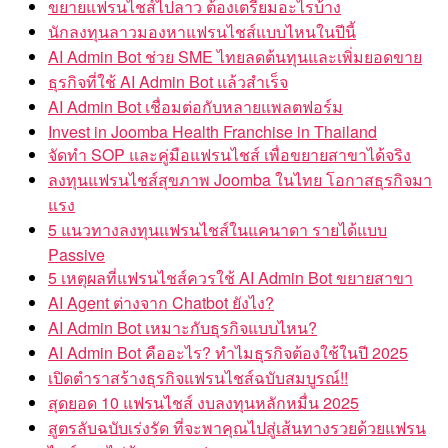
ขยายแฟรนไชส์ไปลาว ต้องเตรียมอะไรบ้าง
นักลงทุนลาวมองหาแฟรนไชส์แบบไหนในปีนี้
AI Admin Bot ช่วย SME ไทยลดต้นทุนและเพิ่มยอดขาย
ธุรกิจที่ใช้ AI Admin Bot แล้วสำเร็จ
AI Admin Bot เชื่อมต่อกับหลายแพลตฟอร์ม
Invest in Joomba Health Franchise in Thailand
จัดทำ SOP และคู่มือแฟรนไชส์ เพื่อขยายสาขาได้จริง
ลงทุนแฟรนไชส์สุขภาพ Joomba ในไทย โอกาสธุรกิจมา
แรง
5 แนวทางลงทุนแฟรนไชส์ในแคนาดา รายได้แบบ
Passive
5 เหตุผลที่แฟรนไชส์ควรใช้ AI Admin Bot ขยายสาขา
AI Agent ต่างจาก Chatbot ยังไง?
AI Admin Bot เหมาะกับธุรกิจแบบไหน?
AI Admin Bot คืออะไร? ทำไมธุรกิจต้องใช้ในปี 2025
เปิดตำราสร้างธุรกิจแฟรนไชส์ฉบับสมบูรณ์!!
สุดยอด 10 แฟรนไชส์ งบลงทุนหลักหมื่น 2025
สูตรลับฉบับเร่งรัด ที่จะพาคุณไปสู่เส้นทางรวยด้วยแฟรน