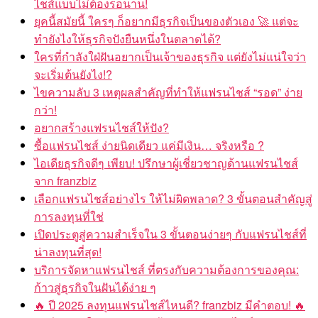
ไชส์แบบไม่ต้องรอนาน!
ยุคนี้สมัยนี้ ใครๆ ก็อยากมีธุรกิจเป็นของตัวเอง 🚀 แต่จะ
ทำยังไงให้ธุรกิจปังยืนหนึ่งในตลาดได้?
ใครที่กำลังใฝ่ฝันอยากเป็นเจ้าของธุรกิจ แต่ยังไม่แน่ใจว่า
จะเริ่มต้นยังไง!?
ไขความลับ 3 เหตุผลสำคัญที่ทำให้แฟรนไชส์ “รอด” ง่าย
กว่า!
อยากสร้างแฟรนไชส์ให้ปัง?
ซื้อแฟรนไชส์ ง่ายนิดเดียว แค่มีเงิน… จริงหรือ ?
ไอเดียธุรกิจดีๆ เพียบ! ปรึกษาผู้เชี่ยวชาญด้านแฟรนไชส์
จาก franzbiz
เลือกแฟรนไชส์อย่างไร ให้ไม่ผิดพลาด? 3 ขั้นตอนสำคัญสู่
การลงทุนที่ใช่
เปิดประตูสู่ความสำเร็จใน 3 ขั้นตอนง่ายๆ กับแฟรนไชส์ที่
น่าลงทุนที่สุด!
บริการจัดหาแฟรนไชส์ ที่ตรงกับความต้องการของคุณ:
ก้าวสู่ธุรกิจในฝันได้ง่าย ๆ
🔥 ปี 2025 ลงทุนแฟรนไชส์ไหนดี? franzbiz มีคำตอบ! 🔥