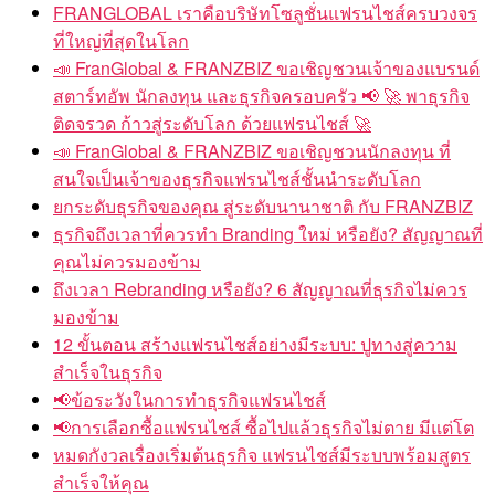
FRANGLOBAL เราคือบริษัทโซลูชั่นแฟรนไชส์ครบวงจร
ที่ใหญ่ที่สุดในโลก
📣 FranGlobal & FRANZBIZ ขอเชิญชวนเจ้าของแบรนด์
สตาร์ทอัพ นักลงทุน และธุรกิจครอบครัว 📢 🚀 พาธุรกิจ
ติดจรวด ก้าวสู่ระดับโลก ด้วยแฟรนไชส์ 🚀
📣 FranGlobal & FRANZBIZ ขอเชิญชวนนักลงทุน ที่
สนใจเป็นเจ้าของธุรกิจแฟรนไชส์ชั้นนำระดับโลก
ยกระดับธุรกิจของคุณ สู่ระดับนานาชาติ กับ FRANZBIZ
ธุรกิจถึงเวลาที่ควรทำ Branding ใหม่ หรือยัง? สัญญาณที่
คุณไม่ควรมองข้าม
ถึงเวลา Rebranding หรือยัง? 6 สัญญาณที่ธุรกิจไม่ควร
มองข้าม
12 ขั้นตอน สร้างแฟรนไชส์อย่างมีระบบ: ปูทางสู่ความ
สำเร็จในธุรกิจ
📢ข้อระวังในการทำธุรกิจแฟรนไชส์
📢การเลือกซื้อแฟรนไชส์ ซื้อไปแล้วธุรกิจไม่ตาย มีแต่โต
หมดกังวลเรื่องเริ่มต้นธุรกิจ แฟรนไชส์มีระบบพร้อมสูตร
สำเร็จให้คุณ