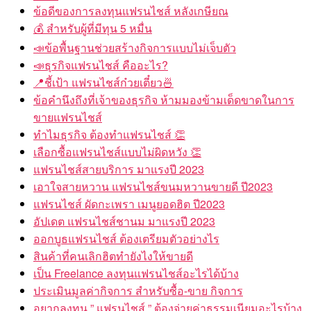
ข้อดีของการลงทุนแฟรนไชส์ หลังเกษียณ
💰 สำหรับผู้ที่มีทุน 5 หมื่น
📣ข้อพื้นฐานช่วยสร้างกิจการแบบไม่เจ็บตัว
📣ธุรกิจแฟรนไชส์ คืออะไร?
📍ชี้เป้า แฟรนไชส์ก๋วยเตี๋ยว🍜
ข้อคำนึงถึงที่เจ้าของธุรกิจ ห้ามมองข้ามเด็ดขาดในการ
ขายแฟรนไชส์
ทำไมธุรกิจ ต้องทำแฟรนไชส์ 👏
เลือกซื้อแฟรนไชส์แบบไม่ผิดหวัง 👏
แฟรนไชส์สายบริการ มาแรงปี 2023
เอาใจสายหวาน แฟรนไชส์ขนมหวานขายดี ปี2023
แฟรนไชส์ ผัดกะเพรา เมนูยอดฮิต ปี2023
อัปเดต แฟรนไชส์ชานม มาแรงปี 2023
ออกบูธแฟรนไชส์ ต้องเตรียมตัวอย่างไร
สินค้าที่คนเลิกฮิตทำยังไงให้ขายดี
เป็น Freelance ลงทุนแฟรนไชส์อะไรได้บ้าง
ประเมินมูลค่ากิจการ สำหรับซื้อ-ขาย กิจการ
อยากลงทุน ” แฟรนไชส์ ” ต้องจ่ายค่าธรรมเนียมอะไรบ้าง