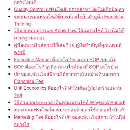
กลางไหม?
Quality Control แฟรนไชส์: ตรวจสาขาโดยไม่เกิดปัญหา
ระบบอบรมแฟรนไชส์ซีควรมีอะไรบ้าง? คู่มือ Franchise
Training
วิธีถ่ายทอดสูตรและ Know-how ให้แฟรนไชส์ โดยไม่ให้
มาตรฐานลดลง
คู่มือแฟรนไชส์ควรมีกี่เล่ม? 10 คู่มือสำคัญที่ทุกแบรนด์
ควรมี
Franchise Manual คืออะไร? ต่างจาก SOP อย่างไร
SOP คืออะไร? ธุรกิจแฟรนไชส์ต้องมี SOP อะไรบ้าง
เจ้าของแฟรนไชส์มีรายได้จากทางไหนบ้าง? นอกจาก
Franchise Fee
Unit Economics คืออะไร? ทำไมต้องรู้ก่อนสร้างแฟรน
ไชส์
วิธีคำนวณระยะเวลาคืนทุนแฟรนไชส์ (Payback Period)
งบลงทุนแฟรนไชส์ควรประกอบด้วยค่าใช้จ่ายอะไรบ้าง?
Marketing Fee คืออะไร? เจ้าของแฟรนไชส์ควรนำไปใช้
อย่างไร