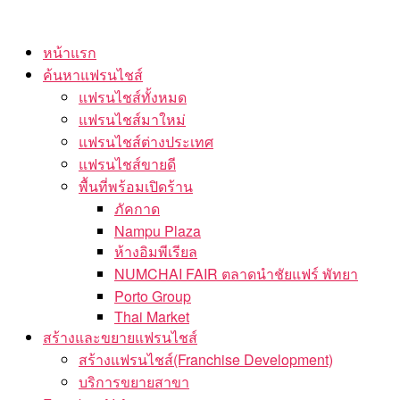
Skip
to
หน้าแรก
the
ค้นหาแฟรนไชส์
content
แฟรนไชส์ทั้งหมด
แฟรนไชส์มาใหม่
แฟรนไชส์ต่างประเทศ
แฟรนไชส์ขายดี
พื้นที่พร้อมเปิดร้าน
ภัคกาด
Nampu Plaza
ห้างอิมพีเรียล
NUMCHAI FAIR ตลาดนำชัยแฟร์ พัทยา
Porto Group
Thai Market
สร้างและขยายแฟรนไชส์
สร้างแฟรนไชส์(Franchise Development)
บริการขยายสาขา