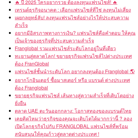
🔥 ปี 2025 ใครอยากรวย ต้องลงทุนแฟรนไชส์! 🔥
เทรนด์ธุรกิจอนาคต : เลือกแฟรนไชส์ที่ใช่ ลงทุนไม่เสี่ยง
เผยกลยุทธ์ลับ! ลงทุนแฟรนไชส์อย่างไรให้ประสบความ
สำเร็จ
อยากมีอิสรภาพทางการเงิน? แฟรนไชส์คือคำตอบ ให้คุณ
เป็นเจ้าของธุรกิจที่ประสบความสำเร็จ
Franglobal รวมแฟรนไชส์ระดับโลกอยู่ในที่เดียว
ทะยานสู่ตลาดโลก! ขยายธุรกิจแฟรนไชส์ไปต่างประเทศ
ต้อง FranGlobal
แฟรนไชส์ชั้นนำระดับโลก อยากลงทุนต้อง Franglobal 🌎
อยากโกอินเตอร์ ซื้อมาสเตอร์ หรือ แบรนด์ ต่างประเทศ
ต้อง Franglobal
ขยายธุรกิจแฟรนไชส์ เส้นทางสู่ความสำเร็จที่เติบโตอย่าง
ยั่งยืน
ตลาด UAE ตะวันออกกลาง: โอกาสทองของแบรนด์ไทย
เคยคิดไหมว่าธุรกิจของคุณจะเติบโตได้มากกว่านี้ ? ลอง
เปิดโลกธุรกิจไปกับ FRANGLOBAL แฟรนไชส์ที่พร้อม
สนับสนุนให้คุณก้าวสู่ตลาดต่างประเทศ !