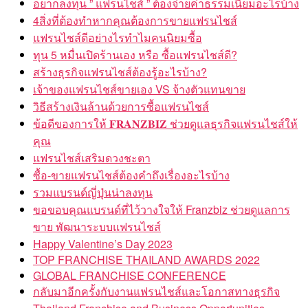
อยากลงทุน ” แฟรนไชส์ ” ต้องจ่ายค่าธรรมเนียมอะไรบ้าง
4สิ่งที่ต้องทำหากคุณต้องการขายแฟรนไชส์
แฟรนไชส์ดีอย่างไรทำไมคนนิยมซื้อ
ทุน 5 หมื่นเปิดร้านเอง หรือ ซื้อแฟรนไชส์ดี?
สร้างธุรกิจแฟรนไชส์ต้องรู้อะไรบ้าง?
เจ้าของแฟรนไชส์ขายเอง VS จ้างตัวแทนขาย
วิธีสร้างเงินล้านด้วยการซื้อแฟรนไชส์
ข้อดีของการให้ 𝐅𝐑𝐀𝐍𝐙𝐁𝐈𝐙 ช่วยดูแลธุรกิจแฟรนไชส์ให้
คุณ
แฟรนไชส์เสริมดวงชะตา
ซื้อ-ขายแฟรนไชส์ต้องคำถึงเรื่องอะไรบ้าง
รวมแบรนด์ญี่ปุ่นน่าลงทุน
ขอขอบคุณแบรนด์ที่ไว้วางใจให้ Franzbiz ช่วยดูแลการ
ขาย พัฒนาระบบแฟรนไชส์
Happy Valentine’s Day 2023
TOP FRANCHISE THAILAND AWARDS 2022
GLOBAL FRANCHISE CONFERENCE
กลับมาอีกครั้งกับงานแฟรนไชส์และโอกาสทางธุรกิจ