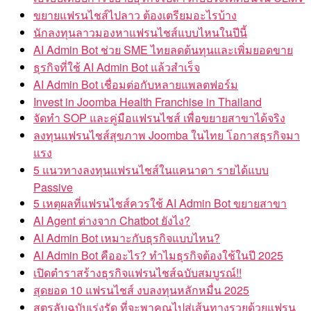
ขยายแฟรนไชส์ไปลาว ต้องเตรียมอะไรบ้าง
นักลงทุนลาวมองหาแฟรนไชส์แบบไหนในปีนี้
AI Admin Bot ช่วย SME ไทยลดต้นทุนและเพิ่มยอดขาย
ธุรกิจที่ใช้ AI Admin Bot แล้วสำเร็จ
AI Admin Bot เชื่อมต่อกับหลายแพลตฟอร์ม
Invest in Joomba Health Franchise in Thailand
จัดทำ SOP และคู่มือแฟรนไชส์ เพื่อขยายสาขาได้จริง
ลงทุนแฟรนไชส์สุขภาพ Joomba ในไทย โอกาสธุรกิจมา
แรง
5 แนวทางลงทุนแฟรนไชส์ในแคนาดา รายได้แบบ
Passive
5 เหตุผลที่แฟรนไชส์ควรใช้ AI Admin Bot ขยายสาขา
AI Agent ต่างจาก Chatbot ยังไง?
AI Admin Bot เหมาะกับธุรกิจแบบไหน?
AI Admin Bot คืออะไร? ทำไมธุรกิจต้องใช้ในปี 2025
เปิดตำราสร้างธุรกิจแฟรนไชส์ฉบับสมบูรณ์!!
สุดยอด 10 แฟรนไชส์ งบลงทุนหลักหมื่น 2025
สูตรลับฉบับเร่งรัด ที่จะพาคุณไปสู่เส้นทางรวยด้วยแฟรน