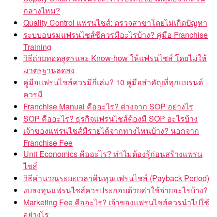
กลางไหม?
Quality Control แฟรนไชส์: ตรวจสาขาโดยไม่เกิดปัญหา
ระบบอบรมแฟรนไชส์ซีควรมีอะไรบ้าง? คู่มือ Franchise
Training
วิธีถ่ายทอดสูตรและ Know-how ให้แฟรนไชส์ โดยไม่ให้
มาตรฐานลดลง
คู่มือแฟรนไชส์ควรมีกี่เล่ม? 10 คู่มือสำคัญที่ทุกแบรนด์
ควรมี
Franchise Manual คืออะไร? ต่างจาก SOP อย่างไร
SOP คืออะไร? ธุรกิจแฟรนไชส์ต้องมี SOP อะไรบ้าง
เจ้าของแฟรนไชส์มีรายได้จากทางไหนบ้าง? นอกจาก
Franchise Fee
Unit Economics คืออะไร? ทำไมต้องรู้ก่อนสร้างแฟรน
ไชส์
วิธีคำนวณระยะเวลาคืนทุนแฟรนไชส์ (Payback Period)
งบลงทุนแฟรนไชส์ควรประกอบด้วยค่าใช้จ่ายอะไรบ้าง?
Marketing Fee คืออะไร? เจ้าของแฟรนไชส์ควรนำไปใช้
อย่างไร