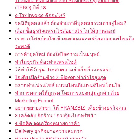
Thailand Franchise and Business Opportunities
(TFBO) ปีที่ 18
e-Tax Invoice คืออะไร?
จดนิติบุคคลแล้ว ต้องจ่ายภาษีบุคคลธรรมดาอยู่ไหม?
เลือกซื้อธุรกิจแฟรนไชส์อย่างไร ไม่ให้ถูกหลอก!
เราควรโพสต์ลงโซเชียลแต่ละแพลตฟร์อมบ่อยแค่ไหนถึง
จะพอดี
การค้ายุคใหม่ ต้องใส่ใจความเป็นมนุษย์
ทำไมธุรกิจ ต้องทำแฟรนไชส์
วิธีทำให้วัยรุ่น ประสบความสำเร็จเร็วและแรง
ไอเดีย เปิดร้านข้าง 7-Eleven ทำกำไรสูงสุด
อยากทำแฟรนไชส์ แบรนไหนดีแบรนด์ไหนโดนใจ
ทำการตลาดให้ถูกจุด โดยการแบ่งกลุ่มลูกค้า ด้วย
Marketing Funnel
อยากขยายสาขา ให้ FRANZBIZ เคียงข้างธุรกิจคุณ
8 เคล็ดลับ จัดร้าน ” ฮวงจุ้ยเรียกทรัพย์ “
4 ข้อคิด จดเครื่องหมายการค้า
Delivery ธุรกิจขายความสะดวก
ทำงานประจำ VS ทำธุรกิจส่วนตัว