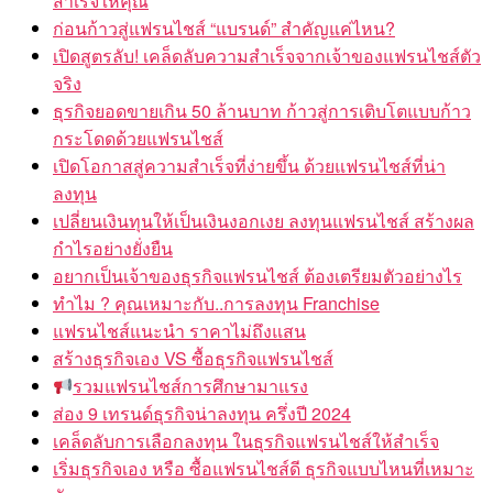
สำเร็จให้คุณ
ก่อนก้าวสู่แฟรนไชส์ “แบรนด์” สำคัญแค่ไหน?
เปิดสูตรลับ! เคล็ดลับความสำเร็จจากเจ้าของแฟรนไชส์ตัว
จริง
ธุรกิจยอดขายเกิน 50 ล้านบาท ก้าวสู่การเติบโตแบบก้าว
กระโดดด้วยแฟรนไชส์
เปิดโอกาสสู่ความสำเร็จที่ง่ายขึ้น ด้วยแฟรนไชส์ที่น่า
ลงทุน
เปลี่ยนเงินทุนให้เป็นเงินงอกเงย ลงทุนแฟรนไชส์ สร้างผล
กำไรอย่างยั่งยืน
อยากเป็นเจ้าของธุรกิจแฟรนไชส์ ต้องเตรียมตัวอย่างไร
ทำไม ? คุณเหมาะกับ..การลงทุน Franchise
แฟรนไชส์แนะนำ ราคาไม่ถึงแสน
สร้างธุรกิจเอง VS ซื้อธุรกิจแฟรนไชส์
รวมแฟรนไชส์การศึกษามาแรง
ส่อง 9 เทรนด์ธุรกิจน่าลงทุน ครึ่งปี 2024
เคล็ดลับการเลือกลงทุน ในธุรกิจแฟรนไชส์ให้สำเร็จ
เริ่มธุรกิจเอง หรือ ซื้อแฟรนไชส์ดี ธุรกิจแบบไหนที่เหมาะ