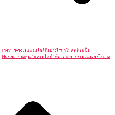
Prev
Previous
แฟรนไชส์ดีอย่างไรทำไมคนนิยมซื้อ
Next
อยากลงทุน ” แฟรนไชส์ ” ต้องจ่ายค่าธรรมเนียมอะไรบ้าง