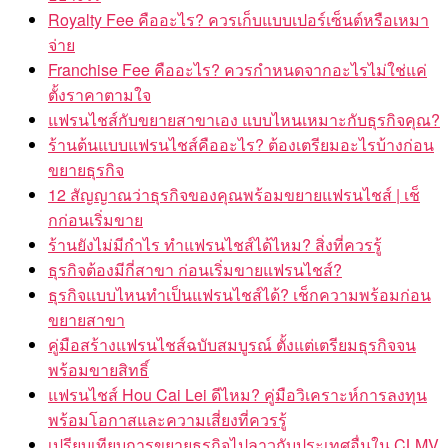
Royalty Fee คืออะไร? ควรเก็บแบบเปอร์เซ็นต์หรือเหมา
จ่าย
Franchise Fee คืออะไร? ควรกำหนดจากอะไรไม่ใช่แค่
ตั้งราคาตามใจ
แฟรนไชส์กับขยายสาขาเอง แบบไหนเหมาะกับธุรกิจคุณ?
ร้านต้นแบบแฟรนไชส์คืออะไร? ต้องเตรียมอะไรบ้างก่อน
ขยายธุรกิจ
12 สัญญาณว่าธุรกิจของคุณพร้อมขยายแฟรนไชส์ | เช็
กก่อนเริ่มขาย
ร้านยังไม่มีกำไร ทำแฟรนไชส์ได้ไหม? สิ่งที่ควรรู้
ธุรกิจต้องมีกี่สาขา ก่อนเริ่มขายแฟรนไชส์?
ธุรกิจแบบไหนทำเป็นแฟรนไชส์ได้? เช็กความพร้อมก่อน
ขยายสาขา
คู่มือสร้างแฟรนไชส์ฉบับสมบูรณ์ ตั้งแต่เตรียมธุรกิจจน
พร้อมขายสิทธิ์
แฟรนไชส์ Hou Cai Lei ดีไหม? คู่มือวิเคราะห์การลงทุน
พร้อมโอกาสและความเสี่ยงที่ควรรู้
เปรียบเทียบการขยายธุรกิจไปลาวกับประเทศอื่นใน CLMV