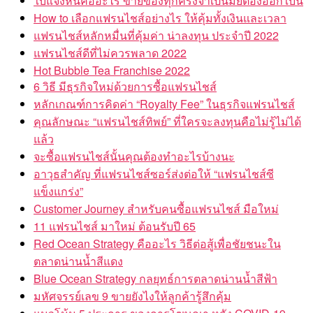
ใบแจ้งหนี้คืออะไร ขายของทุกครั้งจำเป็นมั้ยต้องออกใบนี้
How to เลือกแฟรนไชส์อย่างไร ให้คุ้มทั้งเงินและเวลา
แฟรนไชส์หลักหมื่นที่คุ้มค่า น่าลงทุน ประจำปี 2022
แฟรนไชส์ดีที่ไม่ควรพลาด 2022
Hot Bubble Tea Franchise 2022
6 วิธี มีธุรกิจใหม่ด้วยการซื้อแฟรนไชส์
หลักเกณฑ์การคิดค่า “Royalty Fee” ในธุรกิจแฟรนไชส์
คุณลักษณะ “แฟรนไชส์ทิพย์” ที่ใครจะลงทุนคือไม่รู้ไม่ได้
แล้ว
จะซื้อแฟรนไชส์นั้นคุณต้องทำอะไรบ้างนะ
อาวุธสำคัญ ที่แฟรนไชส์ซอร์ส่งต่อให้ “แฟรนไชส์ซี
แข็งแกร่ง”
Customer Journey สำหรับคนซื้อแฟรนไชส์ มือใหม่
11 แฟรนไชส์ มาใหม่ ต้อนรับปี 65
Red Ocean Strategy คืออะไร วิธีต่อสู้เพื่อชัยชนะใน
ตลาดน่านน้ำสีแดง
Blue Ocean Strategy กลยุทธ์การตลาดน่านน้ำสีฟ้า
มหัศจรรย์เลข 9 ขายยังไงให้ลูกค้ารู้สึกคุ้ม