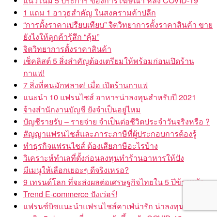
แนวโน้ม 5 ประการ ของการโฆษณา หลัง COVID-19
1 แถม 1 อาวุธสำคัญ ในสงครามค้าปลีก
“การตั้งราคาเปรียบเทียบ” จิตวิทยาการตั้งราคาสินค้า ขาย
ยังไงให้ลูกค้ารู้สึก “คุ้ม”
จิตวิทยาการตั้งราคาสินค้า
เช็คลิสต์ 5 สิ่งสำคัญต้องเตรียมให้พร้อมก่อนเปิดร้าน
กาแฟ!
7 สิ่งที่คนมักพลาด! เมื่อ เปิดร้านกาแฟ
แนะนำ 10 แฟรนไชส์ อาหารน่าลงทุนสำหรับปี 2021
จ้างสำนักงานบัญชี ยังจำเป็นอยู่ไหม
บัญชีรายรับ – รายจ่าย จำเป็นต่อชีวิตประจำวันจริงหรือ ?
สัญญาแฟรนไชส์และภาระภาษีที่ผู้ประกอบการต้องรู้
ทำธุรกิจแฟรนไชส์ ต้องเสียภาษีอะไรบ้าง
วิเคราะห์ทำเลที่ตั้งก่อนลงทุนทำร้านอาหารให้ปัง
มีเมนูให้เลือกเยอะๆ ดีจริงเหรอ?
9 เทรนด์โลก ที่จะส่งผลต่อเศรษฐกิจไทยใน 5 ปีข้างหน้า
Trend E-commerce ปังเว่อร์!
แฟรนซ์บิซแนะนำแฟรนไชส์คาเฟ่น่ารัก น่าลงทุน