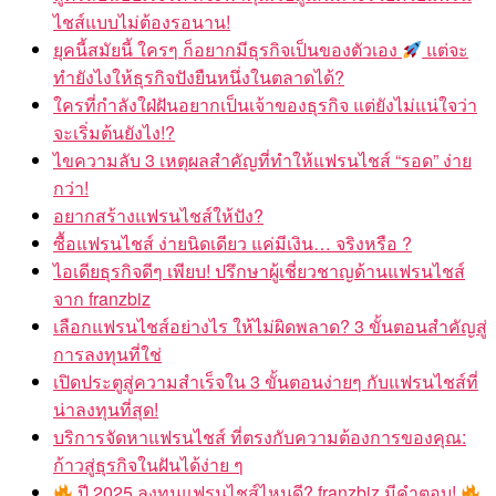
ไชส์แบบไม่ต้องรอนาน!
ยุคนี้สมัยนี้ ใครๆ ก็อยากมีธุรกิจเป็นของตัวเอง
แต่จะ
ทำยังไงให้ธุรกิจปังยืนหนึ่งในตลาดได้?
ใครที่กำลังใฝ่ฝันอยากเป็นเจ้าของธุรกิจ แต่ยังไม่แน่ใจว่า
จะเริ่มต้นยังไง!?
ไขความลับ 3 เหตุผลสำคัญที่ทำให้แฟรนไชส์ “รอด” ง่าย
กว่า!
อยากสร้างแฟรนไชส์ให้ปัง?
ซื้อแฟรนไชส์ ง่ายนิดเดียว แค่มีเงิน… จริงหรือ ?
ไอเดียธุรกิจดีๆ เพียบ! ปรึกษาผู้เชี่ยวชาญด้านแฟรนไชส์
จาก franzbiz
เลือกแฟรนไชส์อย่างไร ให้ไม่ผิดพลาด? 3 ขั้นตอนสำคัญสู่
การลงทุนที่ใช่
เปิดประตูสู่ความสำเร็จใน 3 ขั้นตอนง่ายๆ กับแฟรนไชส์ที่
น่าลงทุนที่สุด!
บริการจัดหาแฟรนไชส์ ที่ตรงกับความต้องการของคุณ:
ก้าวสู่ธุรกิจในฝันได้ง่าย ๆ
ปี 2025 ลงทุนแฟรนไชส์ไหนดี? franzbiz มีคำตอบ!