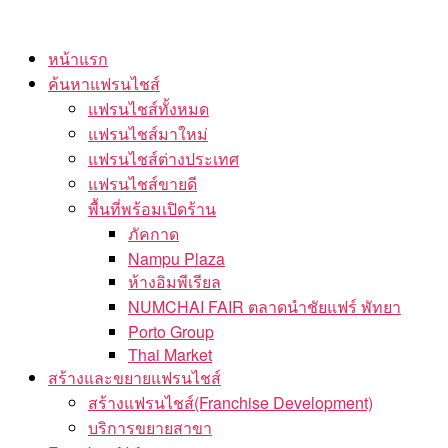
Skip
to
หน้าแรก
the
ค้นหาแฟรนไชส์
content
แฟรนไชส์ทั้งหมด
แฟรนไชส์มาใหม่
แฟรนไชส์ต่างประเทศ
แฟรนไชส์ขายดี
พื้นที่พร้อมเปิดร้าน
ภัคกาด
Nampu Plaza
ห้างอิมพีเรียล
NUMCHAI FAIR ตลาดนำชัยแฟร์ พัทยา
Porto Group
Thai Market
สร้างและขยายแฟรนไชส์
สร้างแฟรนไชส์(Franchise Development)
บริการขยายสาขา