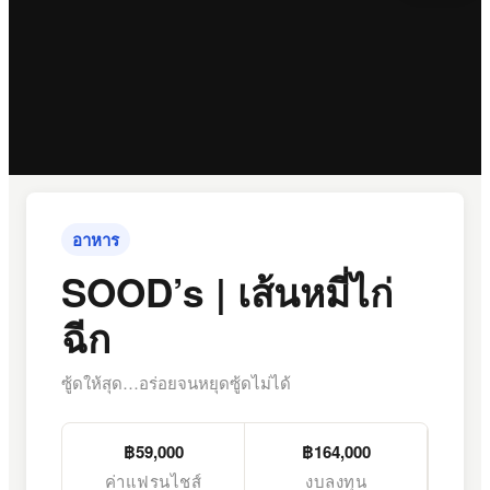
อาหาร
SOOD’s | เส้นหมี่ไก่
ฉีก
ซู้ดให้สุด…อร่อยจนหยุดซู้ดไม่ได้
฿59,000
฿164,000
ค่าแฟรนไชส์
งบลงทุน