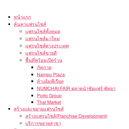
Skip
to
หน้าแรก
the
ค้นหาแฟรนไชส์
content
แฟรนไชส์ทั้งหมด
แฟรนไชส์มาใหม่
แฟรนไชส์ต่างประเทศ
แฟรนไชส์ขายดี
พื้นที่พร้อมเปิดร้าน
ภัคกาด
Nampu Plaza
ห้างอิมพีเรียล
NUMCHAI FAIR ตลาดนำชัยแฟร์ พัทยา
Porto Group
Thai Market
สร้างและขยายแฟรนไชส์
สร้างแฟรนไชส์(Franchise Development)
บริการขยายสาขา