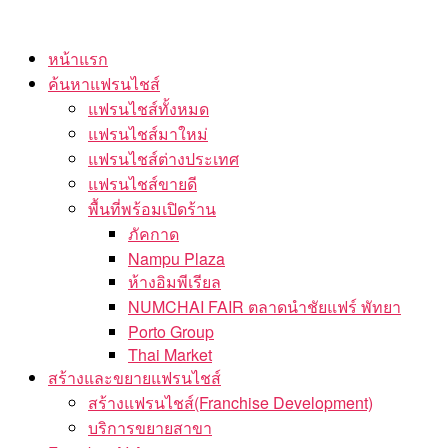
Skip
to
หน้าแรก
the
ค้นหาแฟรนไชส์
content
แฟรนไชส์ทั้งหมด
แฟรนไชส์มาใหม่
แฟรนไชส์ต่างประเทศ
แฟรนไชส์ขายดี
พื้นที่พร้อมเปิดร้าน
ภัคกาด
Nampu Plaza
ห้างอิมพีเรียล
NUMCHAI FAIR ตลาดนำชัยแฟร์ พัทยา
Porto Group
Thai Market
สร้างและขยายแฟรนไชส์
สร้างแฟรนไชส์(Franchise Development)
บริการขยายสาขา