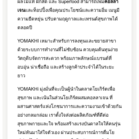
ผลไม้แท้ ผักสด และ Superfood สามารถเพิ่ม
คอลลา
เจน
และท็อปปิ้งเพื่อคุณประโยชน์และความอิ่ม เมนูมี
ความยืดหยุ่น ปรับตามฤดูกาลและเทรนด์สุขภาพได้
ตลอดปี
YOMAKHI เหมาะสำหรับการลงทุนและขยายสาขา
ด้วยระบบการทำงานที่ไม่ซับซ้อน ควบคุมต้นทุนง่าย
วัตถุดิบจัดการสะดวก พร้อมภาพลักษณ์แบรนด์ที่
อบอุ่น น่าเชื่อถือ และสร้างลูกค้าประจำได้ในระยะ
ยาว
YOMAKHi มุ่งมั่นที่จะเป็นผู้นำในตลาดโยเกิร์ตเพื่อ
สุขภาพ และเน้นในส่วนโยเกิร์ตผสมคอลลาเจน ที่
ผสานศาสตร์แห่งโภชนาการและความงามเข้าด้วยกัน
อย่างกลมกล่อม เราตั้งใจส่งต่อผลิตภัณฑ์ที่ดีต่อ
สุขภาพกายและใจ พร้อมสร้างแรงบันดาลใจให้คนรุ่น
ใหม่หันมาใส่ใจตัวเอง ผ่านประสบการณ์การดื่มโย