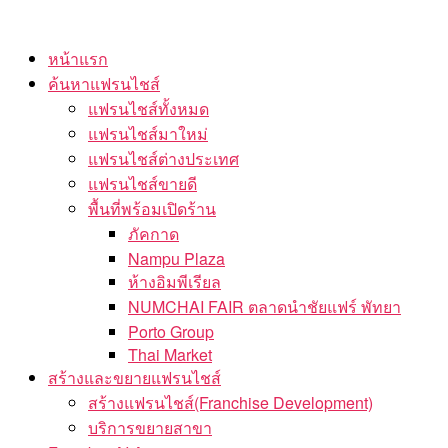
Skip
to
หน้าแรก
the
ค้นหาแฟรนไชส์
content
แฟรนไชส์ทั้งหมด
แฟรนไชส์มาใหม่
แฟรนไชส์ต่างประเทศ
แฟรนไชส์ขายดี
พื้นที่พร้อมเปิดร้าน
ภัคกาด
Nampu Plaza
ห้างอิมพีเรียล
NUMCHAI FAIR ตลาดนำชัยแฟร์ พัทยา
Porto Group
Thai Market
สร้างและขยายแฟรนไชส์
สร้างแฟรนไชส์(Franchise Development)
บริการขยายสาขา