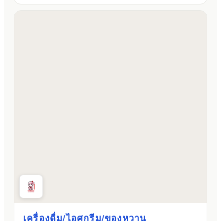
เครื่องดื่ม/ไอศกรีม/ของหวาน