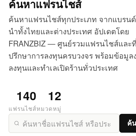
ค้นหาแฟรนไชส์
ค้นหาแฟรนไชส์ทุกประเภท จากแบรนด์ช
นำทั้งไทยและต่างประเทศ อัปเดตโดย
FRANZBIZ — ศูนย์รวมแฟรนไชส์และที
ปรึกษาการลงทุนครบวงจร พร้อมข้อมูล
ลงทุนและทำเลเปิดร้านทั่วประเทศ
140
12
แฟรนไชส์
หมวดหมู่
ค้