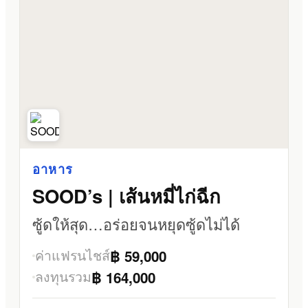
อาหาร
SOOD’s | เส้นหมี่ไก่ฉีก
ซู้ดให้สุด…อร่อยจนหยุดซู้ดไม่ได้
ค่าแฟรนไชส์
฿ 59,000
ลงทุนรวม
฿ 164,000