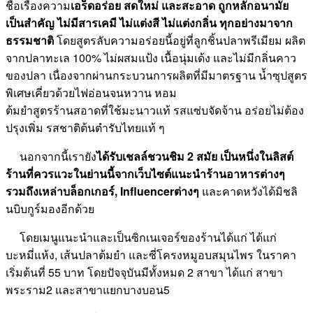
ชื่อเรื่องความ
เอร็ดอร่อย สดใหม่ และสะอาด ถูกหลักอนามัย
เป็นสำคัญ ไม่มีสารเคมี ไม่แต่งสี ไม่แต่งกลิ่น ทุกอย่างมาจาก
ธรรมชาติ
โดยสูตรลับความอร่อยนี้อยู่ที่ลูกชิ้นปลาพรีเมียม ผลิต
จากปลาทะเล 100% ไม่ผสมแป้ง เนื้อนุ่มเด้ง และไม่มีกลิ่นคาว
ของปลา เนื่องจากผ่านกระบวนการผลิตที่มีมาตรฐาน น้ำซุปสูตร
พิเศษเคี่ยวด้วยไฟอ่อนจนหวาน หอม
ต้มยำสูตรร้านสอาดที่ใช้มะนาวแท้ รสแซ่บจัดจ้าน อร่อยไม่ต้อง
ปรุงเพิ่ม รสชาติต้นตำรับไทยแท้ ๆ
นอกจากนี้เรายัง
ได้รับเชลล์ชวนชิม 2 สมัย เป็นหนึ่งในลิสต์
ร้านที่ควรแวะในย่านนี้จากเว็บไซ
ต์แนะนำร้านอาหารต่างๆ
รวมถึงเหล่าบล็อกเกอร
, Influencer
ต่างๆ
และคาดหวังได้มิชลิ
นบิบกูร์มองอีกด้วย
โดยเมนูแนะนำและเป็นซิกเนเจอร์ของร้านได้แก่ ได้แก่
บะหมี่แห้ง, เส้นปลาต้มยำ และซี่โครงหมูอบสมุนไพร ในราคา
เริ่มต้นที่ 55 บาท โดยปัจจุบันมีทั้งหมด 2 สาขา ได้แก่ สาขา
พระราม2 และสาขาแยกบางบอน5