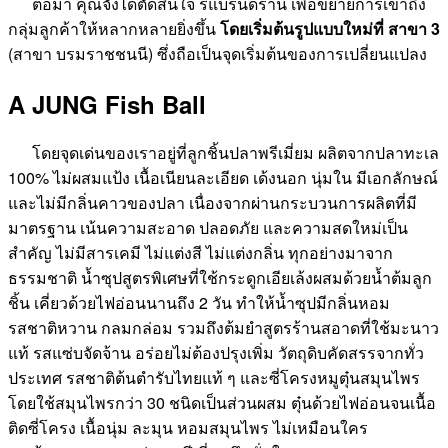
ต่อมา คุณจังได้ตัดสินใจ รีแบรนด์ร้าน เพื่อขยายการเข้าถึง
กลุ่มลูกค้าให้หลากหลายยิ่งขึ้น
โดยเริ่มต้นรูปแบบใหม่ที่ สาขา 3
(สาขา บรมราชชนนี) ซึ่งถือเป็นจุดเริ่มต้นของการเปลี่ยนแปลง
A JUNG Fish Ball
โดยจุดเด่นของเราอยู่ที่ลูกชิ้นปลาพรีเมี่ยม ผลิตจากปลาทะเล
100% ไม่ผสมแป้ง เนื้อเนียนละเอียด เด้งนอก นุ่มใน มีเอกลักษณ์
และไม่มีกลิ่นคาวของปลา เนื่องจากผ่านกระบวนการผลิตที่มี
มาตรฐาน เน้นความสะอาด ปลอดภัย และความสดใหม่เป็น
สำคัญ ไม่มีสารเคมี ไม่แต่งสี ไม่แต่งกลิ่น ทุกอย่างมาจาก
ธรรมชาติ น้ำซุปสูตรพิเศษที่ใช้กระดูกเอียเล้งผสมด้วยน้ำต้มลูก
ชิ้น เคี่ยวด้วยไฟอ่อนนานถึง 2 วัน ทำให้น้ำซุปมีกลิ่นหอม
รสชาติหวาน กลมกล่อม รวมถึงต้มยำสูตรร้านสอาดที่ใช้มะนาว
แท้ รสแซ่บจัดจ้าน อร่อยไม่ต้องปรุงเพิ่ม วัตถุดิบคัดสรรจากทั่ว
ประเทศ รสชาติต้นตำรับไทยแท้ ๆ และซี่โครงหมูตุ๋นสมุนไพร
โดยใช้สมุนไพรกว่า 30 ชนิดเป็นส่วนผสม ตุ๋นด้วยไฟอ่อนจนเนื้อ
ติดซี่โครง เนื้อนุ่ม ละมุน หอมสมุนไพร ไม่เหมือนใคร