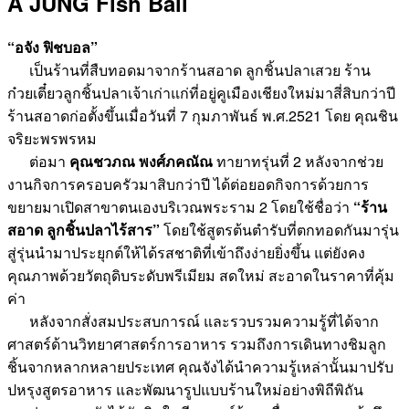
A JUNG Fish Ball
“อจัง ฟิชบอล”
เป็นร้านที่สืบทอดมาจากร้านสอาด ลูกชิ้นปลาเสวย ร้าน
ก๋วยเตี๋ยวลูกชิ้นปลาเจ้าเก่าแก่ที่อยู่คูเมืองเชียงใหม่มาสี่สิบกว่าปี
ร้านสอาดก่อตั้งขึ้นเมื่อวันที่ 7 กุมภาพันธ์ พ.ศ.2521 โดย คุณชิน
จริยะพรพรหม
ต่อมา
คุณชวภณ พงศ์ภคณัณ
ทายาทรุ่นที่ 2 หลังจากช่วย
งานกิจการครอบครัวมาสิบกว่าปี ได้ต่อยอดกิจการด้วยการ
ขยายมาเปิดสาขาตนเองบริเวณพระราม 2 โดยใช้ชื่อว่า
“ร้าน
สอาด ลูกชิ้นปลาไร้สาร”
โดยใช้สูตรต้นตำรับที่ตกทอดกันมารุ่น
สู่รุ่นนำมาประยุกต์ให้ได้รสชาติที่เข้าถึงง่ายยิ่งขึ้น แต่ยังคง
คุณภาพด้วยวัตถุดิบระดับพรีเมียม สดใหม่ สะอาดในราคาที่คุ้ม
ค่า
หลังจากสั่งสมประสบการณ์ และรวบรวมความรู้ที่ได้จาก
ศาสตร์ด้านวิทยาศาสตร์การอาหาร รวมถึงการเดินทางชิมลูก
ชิ้นจากหลากหลายประเทศ คุณจังได้นำความรู้เหล่านั้นมาปรับ
ปหรุงสูตรอาหาร และพัฒนารูปแบบร้านใหม่อย่างพิถีพิถัน