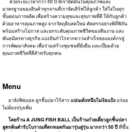
ด้วยระยะเวลากว่า 50 ปี ที่เรายึดมั่นในคุณภาพและ
มาตรฐานของสินค้าทุกจานที่เราจัดเสิร์ฟให้ลูกค้า ใส่ใจในทุก
ขั้นตอนการผลิต เพื่อสร้างความสุขและสุขภาพที่ดี ให้กับลูกค้า
ด้วยอาหารคุณภาพสูง จากวัตถุดิบสดใหม่ คัดสรรอย่างพิถึพิถัน
พร้อมสร้างโอกาส และยกระดับคุณภาพชีวิตของทีมงาน และ
พันธมิตรทางธุรกิจ แบ่งปันกำไรจากความสำเร็จขององค์กรสู่
การพัฒนาสังคม เพื่อร่วมสร้างชุมชนที่ยั่งยืน และเปี่ยมด้วย
คุณภาพชีวิตที่ดีสำหรับทุกคน
Menu
อาจังฟิชบอล ลูกชิ้นปลาไร้สาร
แน่นเด้งหนึบไม่ง้อแป้ง
อร่อย
ไม่ต้องปรุงเพิ่ม
โดยร้าน A JUNG FISH BALL เป็นร้านก๋วยเตี๋ยวลูกชิ้นปลา
สูตรต้นตำรับโบราณที่ตกทอดกันมารุ่นสู่รุ่น มากกว่า 50 ปี
ที่ขึ้น