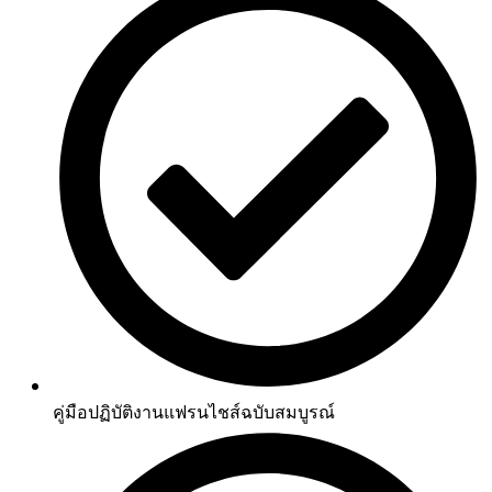
คู่มือปฏิบัติงานแฟรนไชส์ฉบับสมบูรณ์