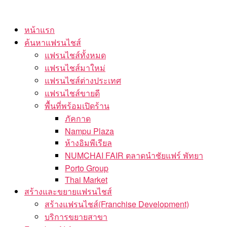
Skip
to
หน้าแรก
the
ค้นหาแฟรนไชส์
content
แฟรนไชส์ทั้งหมด
แฟรนไชส์มาใหม่
แฟรนไชส์ต่างประเทศ
แฟรนไชส์ขายดี
พื้นที่พร้อมเปิดร้าน
ภัคกาด
Nampu Plaza
ห้างอิมพีเรียล
NUMCHAI FAIR ตลาดนำชัยแฟร์ พัทยา
Porto Group
Thai Market
สร้างและขยายแฟรนไชส์
สร้างแฟรนไชส์(Franchise Development)
บริการขยายสาขา