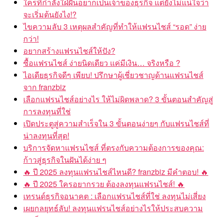
ใครที่กำลังใฝ่ฝันอยากเป็นเจ้าของธุรกิจ แต่ยังไม่แน่ใจว่า
จะเริ่มต้นยังไง!?
ไขความลับ 3 เหตุผลสำคัญที่ทำให้แฟรนไชส์ “รอด” ง่าย
กว่า!
อยากสร้างแฟรนไชส์ให้ปัง?
ซื้อแฟรนไชส์ ง่ายนิดเดียว แค่มีเงิน… จริงหรือ ?
ไอเดียธุรกิจดีๆ เพียบ! ปรึกษาผู้เชี่ยวชาญด้านแฟรนไชส์
จาก franzbiz
เลือกแฟรนไชส์อย่างไร ให้ไม่ผิดพลาด? 3 ขั้นตอนสำคัญสู่
การลงทุนที่ใช่
เปิดประตูสู่ความสำเร็จใน 3 ขั้นตอนง่ายๆ กับแฟรนไชส์ที่
น่าลงทุนที่สุด!
บริการจัดหาแฟรนไชส์ ที่ตรงกับความต้องการของคุณ:
ก้าวสู่ธุรกิจในฝันได้ง่าย ๆ
🔥 ปี 2025 ลงทุนแฟรนไชส์ไหนดี? franzbiz มีคำตอบ! 🔥
🔥 ปี 2025 ใครอยากรวย ต้องลงทุนแฟรนไชส์! 🔥
เทรนด์ธุรกิจอนาคต : เลือกแฟรนไชส์ที่ใช่ ลงทุนไม่เสี่ยง
เผยกลยุทธ์ลับ! ลงทุนแฟรนไชส์อย่างไรให้ประสบความ