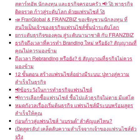
สตาร์ทอัพ นักลงทุน และธุรกิจครอบครัว 📢 🚀 พาธุรกิจ
ติดจรวด ก้าวสู่ระดับโลก ด้วยแฟรนไชส์ 🚀
📣 FranGlobal & FRANZBIZ ขอเชิญชวนนักลงทุน ที่
สนใจเป็นเจ้าของธุรกิจแฟรนไชส์ชั้นนำระดับโลก
ยกระดับธุรกิจของคุณ สู่ระดับนานาชาติ กับ FRANZBIZ
ธุรกิจถึงเวลาที่ควรทำ Branding ใหม่ หรือยัง? สัญญาณที่
คุณไม่ควรมองข้าม
ถึงเวลา Rebranding หรือยัง? 6 สัญญาณที่ธุรกิจไม่ควร
มองข้าม
12 ขั้นตอน สร้างแฟรนไชส์อย่างมีระบบ: ปูทางสู่ความ
สำเร็จในธุรกิจ
📢ข้อระวังในการทำธุรกิจแฟรนไชส์
📢การเลือกซื้อแฟรนไชส์ ซื้อไปแล้วธุรกิจไม่ตาย มีแต่โต
หมดกังวลเรื่องเริ่มต้นธุรกิจ แฟรนไชส์มีระบบพร้อมสูตร
สำเร็จให้คุณ
ก่อนก้าวสู่แฟรนไชส์ “แบรนด์” สำคัญแค่ไหน?
เปิดสูตรลับ! เคล็ดลับความสำเร็จจากเจ้าของแฟรนไชส์ตัว
จริง