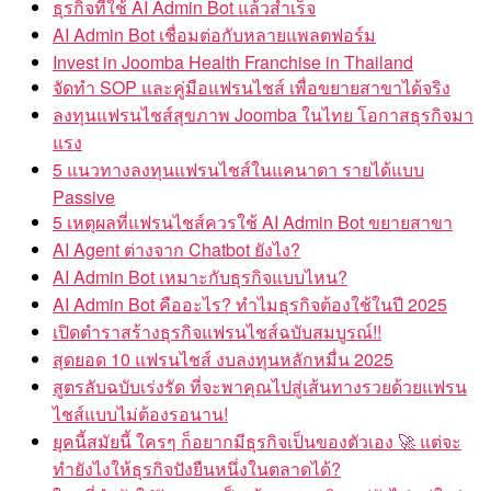
ธุรกิจที่ใช้ AI Admin Bot แล้วสำเร็จ
AI Admin Bot เชื่อมต่อกับหลายแพลตฟอร์ม
Invest in Joomba Health Franchise in Thailand
จัดทำ SOP และคู่มือแฟรนไชส์ เพื่อขยายสาขาได้จริง
ลงทุนแฟรนไชส์สุขภาพ Joomba ในไทย โอกาสธุรกิจมา
แรง
5 แนวทางลงทุนแฟรนไชส์ในแคนาดา รายได้แบบ
Passive
5 เหตุผลที่แฟรนไชส์ควรใช้ AI Admin Bot ขยายสาขา
AI Agent ต่างจาก Chatbot ยังไง?
AI Admin Bot เหมาะกับธุรกิจแบบไหน?
AI Admin Bot คืออะไร? ทำไมธุรกิจต้องใช้ในปี 2025
เปิดตำราสร้างธุรกิจแฟรนไชส์ฉบับสมบูรณ์!!
สุดยอด 10 แฟรนไชส์ งบลงทุนหลักหมื่น 2025
สูตรลับฉบับเร่งรัด ที่จะพาคุณไปสู่เส้นทางรวยด้วยแฟรน
ไชส์แบบไม่ต้องรอนาน!
ยุคนี้สมัยนี้ ใครๆ ก็อยากมีธุรกิจเป็นของตัวเอง 🚀 แต่จะ
ทำยังไงให้ธุรกิจปังยืนหนึ่งในตลาดได้?