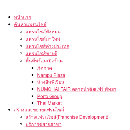
Skip
to
หน้าแรก
the
ค้นหาแฟรนไชส์
content
แฟรนไชส์ทั้งหมด
แฟรนไชส์มาใหม่
แฟรนไชส์ต่างประเทศ
แฟรนไชส์ขายดี
พื้นที่พร้อมเปิดร้าน
ภัคกาด
Nampu Plaza
ห้างอิมพีเรียล
NUMCHAI FAIR ตลาดนำชัยแฟร์ พัทยา
Porto Group
Thai Market
สร้างและขยายแฟรนไชส์
สร้างแฟรนไชส์(Franchise Development)
บริการขยายสาขา