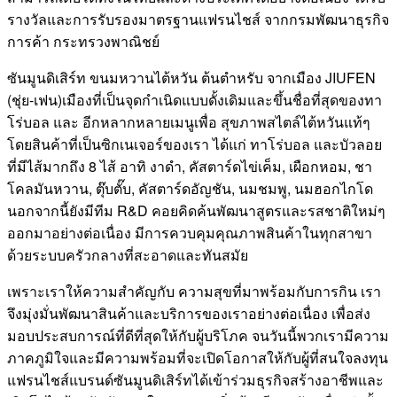
รางวัลและการรับรองมาตรฐานแฟรนไชส์ จากกรมพัฒนาธุรกิจ
การค้า กระทรวงพาณิชย์
ซันมูนดิเสิร์ท ขนมหวานไต้หวัน ต้นตำหรับ จากเมือง JIUFEN
(ชุ่ย-เฟน)เมืองที่เป็นจุดกำเนิดแบบดั้งเดิมและขึ้นชื่อที่สุดของทา
โร่บอล และ อีกหลากหลายเมนูเพื่อ สุขภาพสไตล์ไต้หวันแท้ๆ
โดยสินค้าที่เป็นซิกเนเจอร์ของเรา ได้แก่ ทาโร่บอล และบัวลอย
ที่มีไส้มากถึง 8 ไส้ อาทิ งาดำ, คัสตาร์ดไข่เค็ม, เผือกหอม, ชา
โคลมันหวาน, ตุ๊บตั๊บ, คัสตาร์ดอัญชัน, นมชมพู, นมฮอกไกโด
นอกจากนี้ยังมีทีม R&D คอยคิดค้นพัฒนาสูตรและรสชาติใหม่ๆ
ออกมาอย่างต่อเนื่อง มีการควบคุมคุณภาพสินค้าในทุกสาขา
ด้วยระบบครัวกลางที่สะอาดและทันสมัย
เพราะเราให้ความสำคัญกับ ความสุขที่มาพร้อมกับการกิน เรา
จึงมุ่งมั่นพัฒนาสินค้าและบริการของเราอย่างต่อเนื่อง เพื่อส่ง
มอบประสบการณ์ที่ดีที่สุดให้กับผู้บริโภค จนวันนี้พวกเรามีความ
ภาคภูมิใจและมีความพร้อมที่จะเปิดโอกาสให้กับผู้ที่สนใจลงทุน
แฟรนไชส์แบรนด์ซันมูนดิเสิร์ทได้เข้าร่วมธุรกิจสร้างอาชีพและ