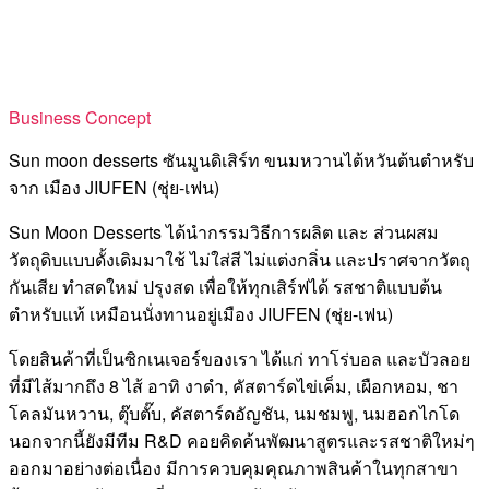
Business Concept
Sun moon desserts ซันมูนดิเสิร์ท ขนมหวานไต้หวันต้นตำหรับ
จาก เมือง JIUFEN (ชุ่ย-เฟน)
Sun Moon Desserts ได้นำกรรมวิธีการผลิต และ ส่วนผสม
วัตถุดิบแบบดั้งเดิมมาใช้ ไม่ใส่สี ไม่แต่งกลิ่น และปราศจากวัตถุ
กันเสีย ทำสดใหม่ ปรุงสด เพื่อให้ทุกเสิร์ฟได้ รสชาติแบบต้น
ตำหรับแท้ เหมือนนั่งทานอยู่เมือง JIUFEN (ชุ่ย-เฟน)
โดยสินค้าที่เป็นซิกเนเจอร์ของเรา ได้แก่ ทาโร่บอล และบัวลอย
ที่มีไส้มากถึง 8 ไส้ อาทิ งาดำ, คัสตาร์ดไข่เค็ม, เผือกหอม, ชา
โคลมันหวาน, ตุ๊บตั๊บ, คัสตาร์ดอัญชัน, นมชมพู, นมฮอกไกโด
นอกจากนี้ยังมีทีม R&D คอยคิดค้นพัฒนาสูตรและรสชาติใหม่ๆ
ออกมาอย่างต่อเนื่อง มีการควบคุมคุณภาพสินค้าในทุกสาขา