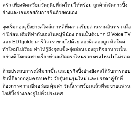
ครัว เพียงจัดเตรียมวัตถุดิบที่สดใหม่ให้พร้อม ลูกค้าก็จัดการปิ้ง
ย่างและเอนจอยกับการกินด้วยตนเอง
จุดเริ่มกองจูปิ้งย่างสไตล์เกาหลีที่ตลาดเรียบด่วนรามอินทรา เมื่อ
4 ปีก่อน เดิมทีทำกันเองในหมู่พี่น้อง ตอนนั้นดังมาก มี Voice TV
และ EDTguide มารีวิว เราขายไปด้วย ลองผิดลองถูก คิดใหม่
ทำใหม่ไปเรื่อย ทำให้รู้ถึงจุดแข็ง-จุ่ดอ่อนของธุรกิจอาหารเป็น
อย่างดี โดยเฉพาะเรื่องทำเลเปิดตรงไหนรวย ตรงไหนไปไม่รอด
ด้วยประสบการณ์ที่มากขึ้น และธุรกิจปิ้งย่างยังคงได้รับการตอบ
รับที่ดีจากกลุ่มครอบครัว วัยรุ่นคนรุ่นใหม่ และบรรดาคู่รักที่
ต้องการความอิ่มอร่อย คุ้มค่า วันนี้เราพร้อมแล้วที่จะขายแฟรน
ไชส์ปิ้งย่างกองจูไปทั่วประเทศ