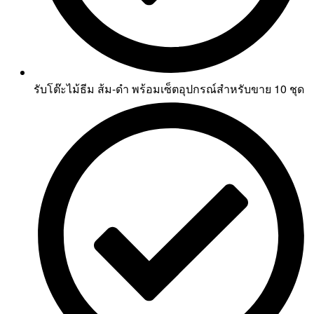
รับโต๊ะไม้ธีม ส้ม-ดำ พร้อมเซ็ตอุปกรณ์สำหรับขาย 10 ชุด