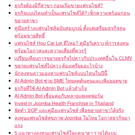
ธุรกิจต้องมีกี่สาขา ก่อนเริ่มขายแฟรนไชส์?
ธุรกิจแบบไหนทำเป็นแฟรนไชส์ได้? เช็กความพร้อมก่อน
ขยายสาขา
คู่มือสร้างแฟรนไชส์ฉบับสมบูรณ์ ตั้งแต่เตรียมธุรกิจจน
พร้อมขายสิทธิ์
แฟรนไชส์ Hou Cai Lei ดีไหม? คู่มือวิเคราะห์การลงทุน
พร้อมโอกาสและความเสี่ยงที่ควรรู้
เปรียบเทียบการขยายธุรกิจไปลาวกับประเทศอื่นใน CLMV
ขยายแฟรนไชส์ไปลาว ต้องเตรียมอะไรบ้าง
นักลงทุนลาวมองหาแฟรนไชส์แบบไหนในปีนี้
AI Admin Bot ช่วย SME ไทยลดต้นทุนและเพิ่มยอดขาย
ธุรกิจที่ใช้ AI Admin Bot แล้วสำเร็จ
AI Admin Bot เชื่อมต่อกับหลายแพลตฟอร์ม
Invest in Joomba Health Franchise in Thailand
จัดทำ SOP และคู่มือแฟรนไชส์ เพื่อขยายสาขาได้จริง
ลงทุนแฟรนไชส์สุขภาพ Joomba ในไทย โอกาสธุรกิจมา
แรง
5 แนวทางลงทุนแฟรนไชส์ในแคนาดา รายได้แบบ