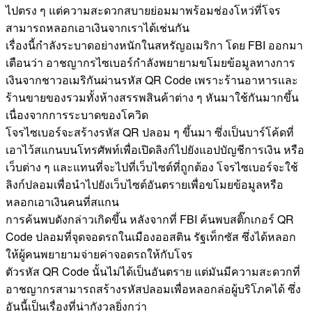
ไปตรง ๆ แต่ความสะดวกสบายย่อมมาพร้อมช่องโหว่ที่โจร
สามารถหลอกเอาเงินจากเราได้เช่นกัน
เรื่องนี้กำลังระบาดอย่างหนักในสหรัญอเมริกา โดย FBI ออกมา
เตือนว่า อาชญากรไซเบอร์กำลังพยายามขโมยข้อมูลทางการ
เงินจากชาวอเมริกันผ่านรหัส QR Code เพราะร้านอาหารและ
ร้านขายของรวมทั้งห้างสรรพสินค้าต่าง ๆ หันมาใช้กันมากขึ้น
เนื่องจากการระบาดของโควิด
โจรไซเบอร์จะสร้างรหัส QR ปลอม ๆ ขึ้นมา ซึ่งเป็นบาร์โค้ดที่
เอาไว้สแกนบนโทรศัพท์เพื่อเปิดลิงก์ไปยังแอปบัญชีการเงิน หรือ
เว็บต่าง ๆ และแทนที่จะไปที่เว็บไซต์ที่ถูกต้อง โจรไซเบอร์จะใช้
ลิงก์ปลอมเพื่อนำไปยังเว็บไซต์อันตรายเพื่อขโมยข้อมูลหรือ
หลอกเอาเงินคนที่สแกน
การค้นพบดังกล่าวเกิดขึ้น หลังจากที่ FBI ค้นพบสติ๊กเกอร์ QR
Code ปลอมที่จุดจอดรถในเมืองออสติน รัฐเท็กซัส ซึ่งได้หลอก
ให้ผู้คนพยายามจ่ายค่าจอดรถให้กับโจร
ตัวรหัส QR Code นั้นไม่ได้เป็นอันตราย แต่มันมีความสะดวกที่
อาชญากรสามารถสร้างรหัสปลอมเพื่อหลอกล่อผู้บริโภคได้ ซึ่ง
อันนี้เป็นเรื่องที่น่ากังวลยิ่งกว่า