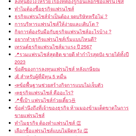
ลงทุนยังไงให้รวย เรื่องที่ต้องรู้ก่อนเลือกซื้อแฟรนไชส์
ทำไมต้องซื้อธุรกิจแฟรนไชส์
ธุรกิจแฟรนไชส์จำเป็นต้อง จดบริษัทหรือไม่ ?
การบริหารแฟรนไชส์ให้ง่ายและเติบโต ?
กิจการต้องรับมือกับธุรกิจแฟรนไชส์อะไรบ้าง ?
อยากทำธุรกิจแฟรนไชส์เริ่มแบบไหนดี?
เทรนด์ธุรกิจแฟรนไชส์มาแรง ปี 2567
📍รวมแฟรนไชส์สุดฮิต ขายดี ทำกำไรสุดปัง ขายได้ทั้งปี
2023
ข้อดีของการลงทุนแฟรนไชส์ หลังเกษียณ
💰 สำหรับผู้ที่มีทุน 5 หมื่น
📣ข้อพื้นฐานช่วยสร้างกิจการแบบไม่เจ็บตัว
📣ธุรกิจแฟรนไชส์ คืออะไร?
📍ชี้เป้า แฟรนไชส์ก๋วยเตี๋ยว🍜
ข้อคำนึงถึงที่เจ้าของธุรกิจ ห้ามมองข้ามเด็ดขาดในการ
ขายแฟรนไชส์
ทำไมธุรกิจ ต้องทำแฟรนไชส์ 👏
เลือกซื้อแฟรนไชส์แบบไม่ผิดหวัง 👏