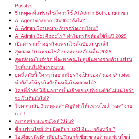
Passive
5 เหตุผลที่แฟรนไชส์ควรใช้ AI Admin Bot ขยายสาขา
AI Agent ต่างจาก Chatbot ยังไง?
AI Admin Bot เหมาะกับธุรกิจแบบไหน?
AI Admin Bot คืออะไร? ทำไมธุรกิจต้องใช้ในปี 2025
เปิดตำราสร้างธุรกิจแฟรนไชส์ฉบับสมบูรณ์!!
สุดยอด 10 แฟรนไชส์ งบลงทุนหลักหมื่น 2025
สูตรลับฉบับเร่งรัด ที่จะพาคุณไปสู่เส้นทางรวยด้วยแฟรน
ไชส์แบบไม่ต้องรอนาน!
ยุคนี้สมัยนี้ ใครๆ ก็อยากมีธุรกิจเป็นของตัวเอง 🚀 แต่จะ
ทำยังไงให้ธุรกิจปังยืนหนึ่งในตลาดได้?
ใครที่กำลังใฝ่ฝันอยากเป็นเจ้าของธุรกิจ แต่ยังไม่แน่ใจว่า
จะเริ่มต้นยังไง!?
ไขความลับ 3 เหตุผลสำคัญที่ทำให้แฟรนไชส์ “รอด” ง่าย
กว่า!
อยากสร้างแฟรนไชส์ให้ปัง?
ซื้อแฟรนไชส์ ง่ายนิดเดียว แค่มีเงิน… จริงหรือ ?
ไอเดียธุรกิจดีๆ เพียบ! ปรึกษาผู้เชี่ยวชาญด้านแฟรนไชส์