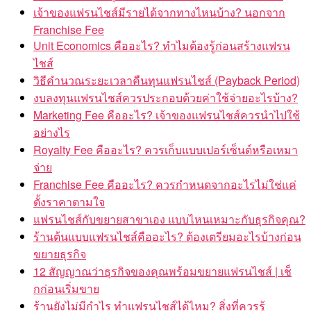
เจ้าของแฟรนไชส์มีรายได้จากทางไหนบ้าง? นอกจาก
Franchise Fee
Unit Economics คืออะไร? ทำไมต้องรู้ก่อนสร้างแฟรน
ไชส์
วิธีคำนวณระยะเวลาคืนทุนแฟรนไชส์ (Payback Period)
งบลงทุนแฟรนไชส์ควรประกอบด้วยค่าใช้จ่ายอะไรบ้าง?
Marketing Fee คืออะไร? เจ้าของแฟรนไชส์ควรนำไปใช้
อย่างไร
Royalty Fee คืออะไร? ควรเก็บแบบเปอร์เซ็นต์หรือเหมา
จ่าย
Franchise Fee คืออะไร? ควรกำหนดจากอะไรไม่ใช่แค่
ตั้งราคาตามใจ
แฟรนไชส์กับขยายสาขาเอง แบบไหนเหมาะกับธุรกิจคุณ?
ร้านต้นแบบแฟรนไชส์คืออะไร? ต้องเตรียมอะไรบ้างก่อน
ขยายธุรกิจ
12 สัญญาณว่าธุรกิจของคุณพร้อมขยายแฟรนไชส์ | เช็
กก่อนเริ่มขาย
ร้านยังไม่มีกำไร ทำแฟรนไชส์ได้ไหม? สิ่งที่ควรรู้