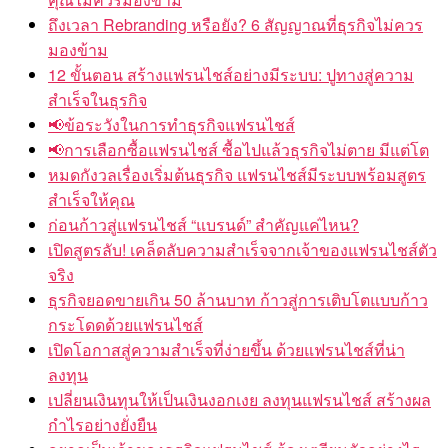
ถึงเวลา Rebranding หรือยัง? 6 สัญญาณที่ธุรกิจไม่ควร
มองข้าม
12 ขั้นตอน สร้างแฟรนไชส์อย่างมีระบบ: ปูทางสู่ความ
สำเร็จในธุรกิจ
📢ข้อระวังในการทำธุรกิจแฟรนไชส์
📢การเลือกซื้อแฟรนไชส์ ซื้อไปแล้วธุรกิจไม่ตาย มีแต่โต
หมดกังวลเรื่องเริ่มต้นธุรกิจ แฟรนไชส์มีระบบพร้อมสูตร
สำเร็จให้คุณ
ก่อนก้าวสู่แฟรนไชส์ “แบรนด์” สำคัญแค่ไหน?
เปิดสูตรลับ! เคล็ดลับความสำเร็จจากเจ้าของแฟรนไชส์ตัว
จริง
ธุรกิจยอดขายเกิน 50 ล้านบาท ก้าวสู่การเติบโตแบบก้าว
กระโดดด้วยแฟรนไชส์
เปิดโอกาสสู่ความสำเร็จที่ง่ายขึ้น ด้วยแฟรนไชส์ที่น่า
ลงทุน
เปลี่ยนเงินทุนให้เป็นเงินงอกเงย ลงทุนแฟรนไชส์ สร้างผล
กำไรอย่างยั่งยืน