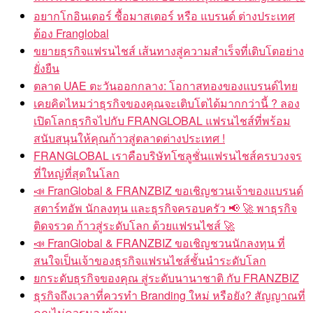
อยากโกอินเตอร์ ซื้อมาสเตอร์ หรือ แบรนด์ ต่างประเทศ
ต้อง Franglobal
ขยายธุรกิจแฟรนไชส์ เส้นทางสู่ความสำเร็จที่เติบโตอย่าง
ยั่งยืน
ตลาด UAE ตะวันออกกลาง: โอกาสทองของแบรนด์ไทย
เคยคิดไหมว่าธุรกิจของคุณจะเติบโตได้มากกว่านี้ ? ลอง
เปิดโลกธุรกิจไปกับ FRANGLOBAL แฟรนไชส์ที่พร้อม
สนับสนุนให้คุณก้าวสู่ตลาดต่างประเทศ !
FRANGLOBAL เราคือบริษัทโซลูชั่นแฟรนไชส์ครบวงจร
ที่ใหญ่ที่สุดในโลก
📣 FranGlobal & FRANZBIZ ขอเชิญชวนเจ้าของแบรนด์
สตาร์ทอัพ นักลงทุน และธุรกิจครอบครัว 📢 🚀 พาธุรกิจ
ติดจรวด ก้าวสู่ระดับโลก ด้วยแฟรนไชส์ 🚀
📣 FranGlobal & FRANZBIZ ขอเชิญชวนนักลงทุน ที่
สนใจเป็นเจ้าของธุรกิจแฟรนไชส์ชั้นนำระดับโลก
ยกระดับธุรกิจของคุณ สู่ระดับนานาชาติ กับ FRANZBIZ
ธุรกิจถึงเวลาที่ควรทำ Branding ใหม่ หรือยัง? สัญญาณที่
คุณไม่ควรมองข้าม