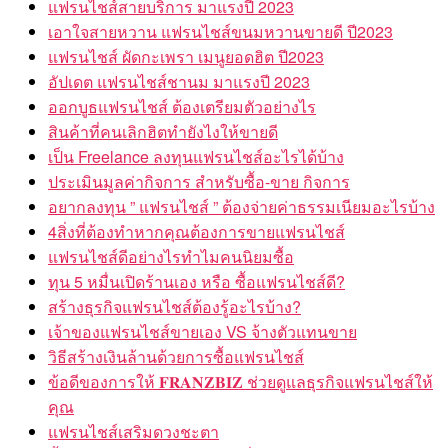
แฟรนไชส์สายบริการ มาแรงปี 2023
เอาใจสายหวาน แฟรนไชส์ขนมหวานขายดี ปี2023
แฟรนไชส์ ผัดกะเพรา เมนูยอดฮิต ปี2023
อัปเดต แฟรนไชส์ชานม มาแรงปี 2023
ออกบูธแฟรนไชส์ ต้องเตรียมตัวอย่างไร
สินค้าที่คนเลิกฮิตทำยังไงให้ขายดี
เป็น Freelance ลงทุนแฟรนไชส์อะไรได้บ้าง
ประเมินมูลค่ากิจการ สำหรับซื้อ-ขาย กิจการ
อยากลงทุน ” แฟรนไชส์ ” ต้องจ่ายค่าธรรมเนียมอะไรบ้าง
4สิ่งที่ต้องทำหากคุณต้องการขายแฟรนไชส์
แฟรนไชส์ดีอย่างไรทำไมคนนิยมซื้อ
ทุน 5 หมื่นเปิดร้านเอง หรือ ซื้อแฟรนไชส์ดี?
สร้างธุรกิจแฟรนไชส์ต้องรู้อะไรบ้าง?
เจ้าของแฟรนไชส์ขายเอง VS จ้างตัวแทนขาย
วิธีสร้างเงินล้านด้วยการซื้อแฟรนไชส์
ข้อดีของการให้ 𝐅𝐑𝐀𝐍𝐙𝐁𝐈𝐙 ช่วยดูแลธุรกิจแฟรนไชส์ให้
คุณ
แฟรนไชส์เสริมดวงชะตา