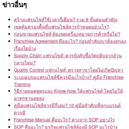
ข่าวอื่นๆ
สร้างแฟรนไชส์ใช้เวลากี่เดือน? รวม 8 ขั้นตอนสำคัญ
เขตคุ้มครองพื้นที่แฟรนไชส์ควรกำหนดอย่างไร?
ก่อนขายแฟรนไชส์ ต้องจดเครื่องหมายการค้าหรือไม่?
Franchise Agreement คืออะไร? ก่อนทำสัญญาต้องตกลง
เรื่องใดบ้าง
Supply Chain แฟรนไชส์: ควรบังคับซื้อวัตถุดิบจากส่วน
กลางไหม?
Quality Control แฟรนไชส์: ตรวจสาขาโดยไม่เกิดปัญหา
ระบบอบรมแฟรนไชส์ซีควรมีอะไรบ้าง? คู่มือ Franchise
Training
วิธีถ่ายทอดสูตรและ Know-how ให้แฟรนไชส์ โดยไม่ให้
มาตรฐานลดลง
คู่มือแฟรนไชส์ควรมีกี่เล่ม? 10 คู่มือสำคัญที่ทุกแบรนด์
ควรมี
Franchise Manual คืออะไร? ต่างจาก SOP อย่างไร
SOP คืออะไร? ธุรกิจแฟรนไชส์ต้องมี SOP อะไรบ้าง