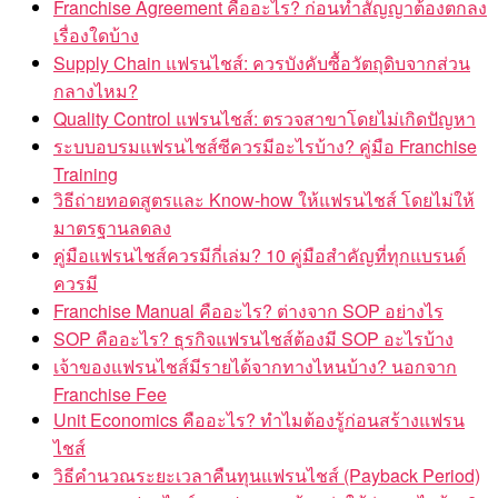
Franchise Agreement คืออะไร? ก่อนทำสัญญาต้องตกลง
เรื่องใดบ้าง
Supply Chain แฟรนไชส์: ควรบังคับซื้อวัตถุดิบจากส่วน
กลางไหม?
Quality Control แฟรนไชส์: ตรวจสาขาโดยไม่เกิดปัญหา
ระบบอบรมแฟรนไชส์ซีควรมีอะไรบ้าง? คู่มือ Franchise
Training
วิธีถ่ายทอดสูตรและ Know-how ให้แฟรนไชส์ โดยไม่ให้
มาตรฐานลดลง
คู่มือแฟรนไชส์ควรมีกี่เล่ม? 10 คู่มือสำคัญที่ทุกแบรนด์
ควรมี
Franchise Manual คืออะไร? ต่างจาก SOP อย่างไร
SOP คืออะไร? ธุรกิจแฟรนไชส์ต้องมี SOP อะไรบ้าง
เจ้าของแฟรนไชส์มีรายได้จากทางไหนบ้าง? นอกจาก
Franchise Fee
Unit Economics คืออะไร? ทำไมต้องรู้ก่อนสร้างแฟรน
ไชส์
วิธีคำนวณระยะเวลาคืนทุนแฟรนไชส์ (Payback Period)