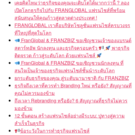
เคยคิดไหมว่าธุรกิจของคุณจะเติบโตได้มากกว่านี้ ? ลอง
เปิดโลกธุรกิจไปกับ FRANGLOBAL แฟรนไชส์ที่พร้อม
สนับสนุนให้คุณก้าวสู่ตลาดต่างประเทศ !
FRANGLOBAL เราคือบริษัทโซลูชั่นแฟรนไชส์ครบวงจร
ที่ใหญ่ที่สุดในโลก
FranGlobal & FRANZBIZ ขอเชิญชวนเจ้าของแบรนด์
สตาร์ทอัพ นักลงทุน และธุรกิจครอบครัว
พาธุรกิจ
ติดจรวด ก้าวสู่ระดับโลก ด้วยแฟรนไชส์
FranGlobal & FRANZBIZ ขอเชิญชวนนักลงทุน ที่
สนใจเป็นเจ้าของธุรกิจแฟรนไชส์ชั้นนำระดับโลก
ยกระดับธุรกิจของคุณ สู่ระดับนานาชาติ กับ FRANZBIZ
ธุรกิจถึงเวลาที่ควรทำ Branding ใหม่ หรือยัง? สัญญาณที่
คุณไม่ควรมองข้าม
ถึงเวลา Rebranding หรือยัง? 6 สัญญาณที่ธุรกิจไม่ควร
มองข้าม
12 ขั้นตอน สร้างแฟรนไชส์อย่างมีระบบ: ปูทางสู่ความ
สำเร็จในธุรกิจ
ข้อระวังในการทำธุรกิจแฟรนไชส์