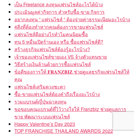
เป็น Freelance ลงทุนแฟรนไชส์อะไรได้บ้าง
ประเมินมูลค่ากิจการ สำหรับซื้อ-ขาย กิจการ
อยากลงทุน ” แฟรนไชส์ ” ต้องจ่ายค่าธรรมเนียมอะไรบ้าง
4สิ่งที่ต้องทำหากคุณต้องการขายแฟรนไชส์
แฟรนไชส์ดีอย่างไรทำไมคนนิยมซื้อ
ทุน 5 หมื่นเปิดร้านเอง หรือ ซื้อแฟรนไชส์ดี?
สร้างธุรกิจแฟรนไชส์ต้องรู้อะไรบ้าง?
เจ้าของแฟรนไชส์ขายเอง VS จ้างตัวแทนขาย
วิธีสร้างเงินล้านด้วยการซื้อแฟรนไชส์
ข้อดีของการให้ 𝐅𝐑𝐀𝐍𝐙𝐁𝐈𝐙 ช่วยดูแลธุรกิจแฟรนไชส์ให้
คุณ
แฟรนไชส์เสริมดวงชะตา
ซื้อ-ขายแฟรนไชส์ต้องคำถึงเรื่องอะไรบ้าง
รวมแบรนด์ญี่ปุ่นน่าลงทุน
ขอขอบคุณแบรนด์ที่ไว้วางใจให้ Franzbiz ช่วยดูแลการ
ขาย พัฒนาระบบแฟรนไชส์
Happy Valentine’s Day 2023
TOP FRANCHISE THAILAND AWARDS 2022