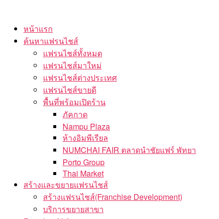
Skip
to
หน้าแรก
the
ค้นหาแฟรนไชส์
content
แฟรนไชส์ทั้งหมด
แฟรนไชส์มาใหม่
แฟรนไชส์ต่างประเทศ
แฟรนไชส์ขายดี
พื้นที่พร้อมเปิดร้าน
ภัคกาด
Nampu Plaza
ห้างอิมพีเรียล
NUMCHAI FAIR ตลาดนำชัยแฟร์ พัทยา
Porto Group
Thai Market
สร้างและขยายแฟรนไชส์
สร้างแฟรนไชส์(Franchise Development)
บริการขยายสาขา