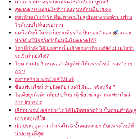
เปิดตำราสร้างธุรกิจแฟรนไชส์ฉบับสมบูรณ์!!
สุดยอด 10 แฟรนไชส์ งบลงทุนหลักหมื่น 2025
สูตรลับฉบับเร่งรัด ที่จะพาคุณไปสู่เส้นทางรวยด้วยแฟรน
ไชส์แบบไม่ต้องรอนาน!
ยุคนี้สมัยนี้ ใครๆ ก็อยากมีธุรกิจเป็นของตัวเอง
แต่จะ
ทำยังไงให้ธุรกิจปังยืนหนึ่งในตลาดได้?
ใครที่กำลังใฝ่ฝันอยากเป็นเจ้าของธุรกิจ แต่ยังไม่แน่ใจว่า
จะเริ่มต้นยังไง!?
ไขความลับ 3 เหตุผลสำคัญที่ทำให้แฟรนไชส์ “รอด” ง่าย
กว่า!
อยากสร้างแฟรนไชส์ให้ปัง?
ซื้อแฟรนไชส์ ง่ายนิดเดียว แค่มีเงิน… จริงหรือ ?
ไอเดียธุรกิจดีๆ เพียบ! ปรึกษาผู้เชี่ยวชาญด้านแฟรนไชส์
จาก franzbiz
เลือกแฟรนไชส์อย่างไร ให้ไม่ผิดพลาด? 3 ขั้นตอนสำคัญสู่
การลงทุนที่ใช่
เปิดประตูสู่ความสำเร็จใน 3 ขั้นตอนง่ายๆ กับแฟรนไชส์ที่
น่าลงทุนที่สุด!