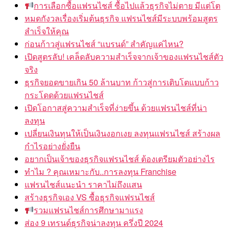
การเลือกซื้อแฟรนไชส์ ซื้อไปแล้วธุรกิจไม่ตาย มีแต่โต
หมดกังวลเรื่องเริ่มต้นธุรกิจ แฟรนไชส์มีระบบพร้อมสูตร
สำเร็จให้คุณ
ก่อนก้าวสู่แฟรนไชส์ “แบรนด์” สำคัญแค่ไหน?
เปิดสูตรลับ! เคล็ดลับความสำเร็จจากเจ้าของแฟรนไชส์ตัว
จริง
ธุรกิจยอดขายเกิน 50 ล้านบาท ก้าวสู่การเติบโตแบบก้าว
กระโดดด้วยแฟรนไชส์
เปิดโอกาสสู่ความสำเร็จที่ง่ายขึ้น ด้วยแฟรนไชส์ที่น่า
ลงทุน
เปลี่ยนเงินทุนให้เป็นเงินงอกเงย ลงทุนแฟรนไชส์ สร้างผล
กำไรอย่างยั่งยืน
อยากเป็นเจ้าของธุรกิจแฟรนไชส์ ต้องเตรียมตัวอย่างไร
ทำไม ? คุณเหมาะกับ..การลงทุน Franchise
แฟรนไชส์แนะนำ ราคาไม่ถึงแสน
สร้างธุรกิจเอง VS ซื้อธุรกิจแฟรนไชส์
รวมแฟรนไชส์การศึกษามาแรง
ส่อง 9 เทรนด์ธุรกิจน่าลงทุน ครึ่งปี 2024