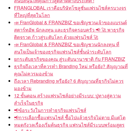
สนับสนุนให้คุณก้าวสู่ตลาดต่างประเทศ !
FRANGLOBAL เราคือบริษัทโซลูชั่นแฟรนไชส์ครบวงจร
ที่ใหญ่ที่สุดในโลก
📣 FranGlobal & FRANZBIZ ขอเชิญชวนเจ้าของแบรนด์
สตาร์ทอัพ นักลงทุน และธุรกิจครอบครัว 📢 🚀 พาธุรกิจ
ติดจรวด ก้าวสู่ระดับโลก ด้วยแฟรนไชส์ 🚀
📣 FranGlobal & FRANZBIZ ขอเชิญชวนนักลงทุน ที่
สนใจเป็นเจ้าของธุรกิจแฟรนไชส์ชั้นนำระดับโลก
ยกระดับธุรกิจของคุณ สู่ระดับนานาชาติ กับ FRANZBIZ
ธุรกิจถึงเวลาที่ควรทำ Branding ใหม่ หรือยัง? สัญญาณที่
คุณไม่ควรมองข้าม
ถึงเวลา Rebranding หรือยัง? 6 สัญญาณที่ธุรกิจไม่ควร
มองข้าม
12 ขั้นตอน สร้างแฟรนไชส์อย่างมีระบบ: ปูทางสู่ความ
สำเร็จในธุรกิจ
📢ข้อระวังในการทำธุรกิจแฟรนไชส์
📢การเลือกซื้อแฟรนไชส์ ซื้อไปแล้วธุรกิจไม่ตาย มีแต่โต
หมดกังวลเรื่องเริ่มต้นธุรกิจ แฟรนไชส์มีระบบพร้อมสูตร