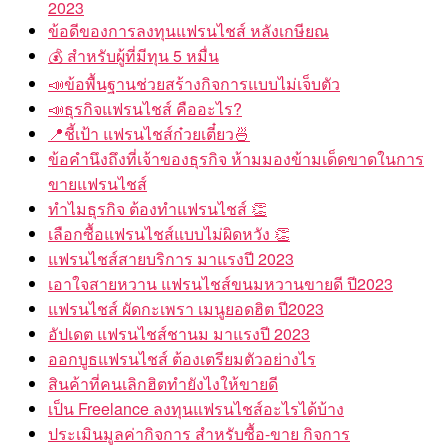
2023
ข้อดีของการลงทุนแฟรนไชส์ หลังเกษียณ
💰 สำหรับผู้ที่มีทุน 5 หมื่น
📣ข้อพื้นฐานช่วยสร้างกิจการแบบไม่เจ็บตัว
📣ธุรกิจแฟรนไชส์ คืออะไร?
📍ชี้เป้า แฟรนไชส์ก๋วยเตี๋ยว🍜
ข้อคำนึงถึงที่เจ้าของธุรกิจ ห้ามมองข้ามเด็ดขาดในการ
ขายแฟรนไชส์
ทำไมธุรกิจ ต้องทำแฟรนไชส์ 👏
เลือกซื้อแฟรนไชส์แบบไม่ผิดหวัง 👏
แฟรนไชส์สายบริการ มาแรงปี 2023
เอาใจสายหวาน แฟรนไชส์ขนมหวานขายดี ปี2023
แฟรนไชส์ ผัดกะเพรา เมนูยอดฮิต ปี2023
อัปเดต แฟรนไชส์ชานม มาแรงปี 2023
ออกบูธแฟรนไชส์ ต้องเตรียมตัวอย่างไร
สินค้าที่คนเลิกฮิตทำยังไงให้ขายดี
เป็น Freelance ลงทุนแฟรนไชส์อะไรได้บ้าง
ประเมินมูลค่ากิจการ สำหรับซื้อ-ขาย กิจการ