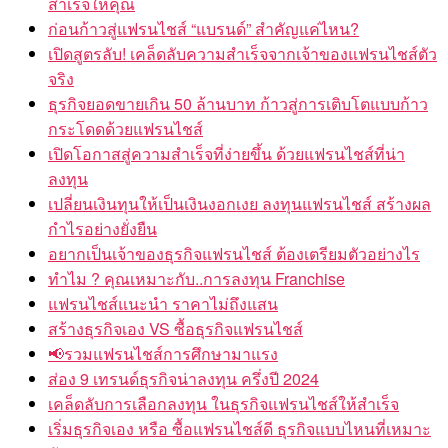
สำเร็จให้คุณ
ก่อนก้าวสู่แฟรนไชส์ “แบรนด์” สำคัญแค่ไหน?
เปิดสูตรลับ! เคล็ดลับความสำเร็จจากเจ้าของแฟรนไชส์ตัว
จริง
ธุรกิจยอดขายเกิน 50 ล้านบาท ก้าวสู่การเติบโตแบบก้าว
กระโดดด้วยแฟรนไชส์
เปิดโอกาสสู่ความสำเร็จที่ง่ายขึ้น ด้วยแฟรนไชส์ที่น่า
ลงทุน
เปลี่ยนเงินทุนให้เป็นเงินงอกเงย ลงทุนแฟรนไชส์ สร้างผล
กำไรอย่างยั่งยืน
อยากเป็นเจ้าของธุรกิจแฟรนไชส์ ต้องเตรียมตัวอย่างไร
ทำไม ? คุณเหมาะกับ..การลงทุน Franchise
แฟรนไชส์แนะนำ ราคาไม่ถึงแสน
สร้างธุรกิจเอง VS ซื้อธุรกิจแฟรนไชส์
📢รวมแฟรนไชส์การศึกษามาแรง
ส่อง 9 เทรนด์ธุรกิจน่าลงทุน ครึ่งปี 2024
เคล็ดลับการเลือกลงทุน ในธุรกิจแฟรนไชส์ให้สำเร็จ
เริ่มธุรกิจเอง หรือ ซื้อแฟรนไชส์ดี ธุรกิจแบบไหนที่เหมาะ