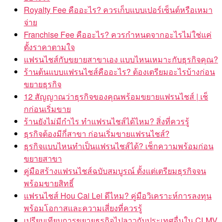
Royalty Fee คืออะไร? ควรเก็บแบบเปอร์เซ็นต์หรือเหมา
จ่าย
Franchise Fee คืออะไร? ควรกำหนดจากอะไรไม่ใช่แค่
ตั้งราคาตามใจ
แฟรนไชส์กับขยายสาขาเอง แบบไหนเหมาะกับธุรกิจคุณ?
ร้านต้นแบบแฟรนไชส์คืออะไร? ต้องเตรียมอะไรบ้างก่อน
ขยายธุรกิจ
12 สัญญาณว่าธุรกิจของคุณพร้อมขยายแฟรนไชส์ | เช็
กก่อนเริ่มขาย
ร้านยังไม่มีกำไร ทำแฟรนไชส์ได้ไหม? สิ่งที่ควรรู้
ธุรกิจต้องมีกี่สาขา ก่อนเริ่มขายแฟรนไชส์?
ธุรกิจแบบไหนทำเป็นแฟรนไชส์ได้? เช็กความพร้อมก่อน
ขยายสาขา
คู่มือสร้างแฟรนไชส์ฉบับสมบูรณ์ ตั้งแต่เตรียมธุรกิจจน
พร้อมขายสิทธิ์
แฟรนไชส์ Hou Cai Lei ดีไหม? คู่มือวิเคราะห์การลงทุน
พร้อมโอกาสและความเสี่ยงที่ควรรู้
เปรียบเทียบการขยายธุรกิจไปลาวกับประเทศอื่นใน CLMV