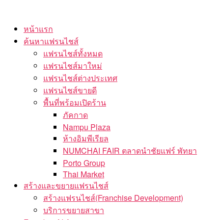
Skip
to
หน้าแรก
the
ค้นหาแฟรนไชส์
content
แฟรนไชส์ทั้งหมด
แฟรนไชส์มาใหม่
แฟรนไชส์ต่างประเทศ
แฟรนไชส์ขายดี
พื้นที่พร้อมเปิดร้าน
ภัคกาด
Nampu Plaza
ห้างอิมพีเรียล
NUMCHAI FAIR ตลาดนำชัยแฟร์ พัทยา
Porto Group
Thai Market
สร้างและขยายแฟรนไชส์
สร้างแฟรนไชส์(Franchise Development)
บริการขยายสาขา