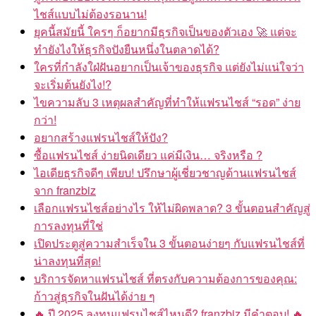
ไชส์แบบไม่ต้องรอนาน!
ยุคนี้สมัยนี้ ใครๆ ก็อยากมีธุรกิจเป็นของตัวเอง 🚀 แต่จะ
ทำยังไงให้ธุรกิจปังยืนหนึ่งในตลาดได้?
ใครที่กำลังใฝ่ฝันอยากเป็นเจ้าของธุรกิจ แต่ยังไม่แน่ใจว่า
จะเริ่มต้นยังไง!?
ไขความลับ 3 เหตุผลสำคัญที่ทำให้แฟรนไชส์ “รอด” ง่าย
กว่า!
อยากสร้างแฟรนไชส์ให้ปัง?
ซื้อแฟรนไชส์ ง่ายนิดเดียว แค่มีเงิน… จริงหรือ ?
ไอเดียธุรกิจดีๆ เพียบ! ปรึกษาผู้เชี่ยวชาญด้านแฟรนไชส์
จาก franzbiz
เลือกแฟรนไชส์อย่างไร ให้ไม่ผิดพลาด? 3 ขั้นตอนสำคัญสู่
การลงทุนที่ใช่
เปิดประตูสู่ความสำเร็จใน 3 ขั้นตอนง่ายๆ กับแฟรนไชส์ที่
น่าลงทุนที่สุด!
บริการจัดหาแฟรนไชส์ ที่ตรงกับความต้องการของคุณ:
ก้าวสู่ธุรกิจในฝันได้ง่าย ๆ
🔥 ปี 2025 ลงทุนแฟรนไชส์ไหนดี? franzbiz มีคำตอบ! 🔥