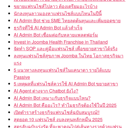
ขยายแฟรนไชส์ไปลาว ต้องเตรียมอะไรบ้าง
นักลงทุนลาวมองหาแฟรนไชส์แบบไหนในปีนี้
AI Admin Bot ช่วย SME ไทยลดต้นทุนและเพิ่มยอดขาย
ธุรกิจที่ใช้ AI Admin Bot แล้วสำเร็จ
AI Admin Bot เชื่อมต่อกับหลายแพลตฟอร์ม
Invest in Joomba Health Franchise in Thailand
จัดทำ SOP และคู่มือแฟรนไชส์ เพื่อขยายสาขาได้จริง
ลงทุนแฟรนไชส์สุขภาพ Joomba ในไทย โอกาสธุรกิจมา
แรง
5 แนวทางลงทุนแฟรนไชส์ในแคนาดา รายได้แบบ
Passive
5 เหตุผลที่แฟรนไชส์ควรใช้ AI Admin Bot ขยายสาขา
AI Agent ต่างจาก Chatbot ยังไง?
AI Admin Bot เหมาะกับธุรกิจแบบไหน?
AI Admin Bot คืออะไร? ทำไมธุรกิจต้องใช้ในปี 2025
เปิดตำราสร้างธุรกิจแฟรนไชส์ฉบับสมบูรณ์!!
สุดยอด 10 แฟรนไชส์ งบลงทุนหลักหมื่น 2025
สูตรลับฉบับเร่งรัด ที่จะพาคุณไปสู่เส้นทางรวยด้วยแฟรน