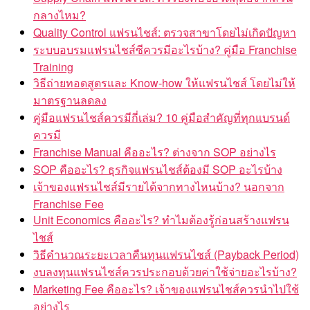
กลางไหม?
Quality Control แฟรนไชส์: ตรวจสาขาโดยไม่เกิดปัญหา
ระบบอบรมแฟรนไชส์ซีควรมีอะไรบ้าง? คู่มือ Franchise
Training
วิธีถ่ายทอดสูตรและ Know-how ให้แฟรนไชส์ โดยไม่ให้
มาตรฐานลดลง
คู่มือแฟรนไชส์ควรมีกี่เล่ม? 10 คู่มือสำคัญที่ทุกแบรนด์
ควรมี
Franchise Manual คืออะไร? ต่างจาก SOP อย่างไร
SOP คืออะไร? ธุรกิจแฟรนไชส์ต้องมี SOP อะไรบ้าง
เจ้าของแฟรนไชส์มีรายได้จากทางไหนบ้าง? นอกจาก
Franchise Fee
Unit Economics คืออะไร? ทำไมต้องรู้ก่อนสร้างแฟรน
ไชส์
วิธีคำนวณระยะเวลาคืนทุนแฟรนไชส์ (Payback Period)
งบลงทุนแฟรนไชส์ควรประกอบด้วยค่าใช้จ่ายอะไรบ้าง?
Marketing Fee คืออะไร? เจ้าของแฟรนไชส์ควรนำไปใช้
อย่างไร