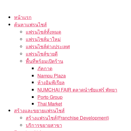
Skip
to
หน้าแรก
the
ค้นหาแฟรนไชส์
content
แฟรนไชส์ทั้งหมด
แฟรนไชส์มาใหม่
แฟรนไชส์ต่างประเทศ
แฟรนไชส์ขายดี
พื้นที่พร้อมเปิดร้าน
ภัคกาด
Nampu Plaza
ห้างอิมพีเรียล
NUMCHAI FAIR ตลาดนำชัยแฟร์ พัทยา
Porto Group
Thai Market
สร้างและขยายแฟรนไชส์
สร้างแฟรนไชส์(Franchise Development)
บริการขยายสาขา