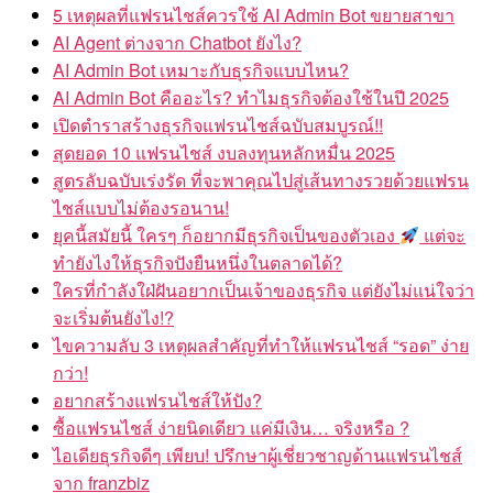
5 เหตุผลที่แฟรนไชส์ควรใช้ AI Admin Bot ขยายสาขา
AI Agent ต่างจาก Chatbot ยังไง?
AI Admin Bot เหมาะกับธุรกิจแบบไหน?
AI Admin Bot คืออะไร? ทำไมธุรกิจต้องใช้ในปี 2025
เปิดตำราสร้างธุรกิจแฟรนไชส์ฉบับสมบูรณ์!!
สุดยอด 10 แฟรนไชส์ งบลงทุนหลักหมื่น 2025
สูตรลับฉบับเร่งรัด ที่จะพาคุณไปสู่เส้นทางรวยด้วยแฟรน
ไชส์แบบไม่ต้องรอนาน!
ยุคนี้สมัยนี้ ใครๆ ก็อยากมีธุรกิจเป็นของตัวเอง
แต่จะ
ทำยังไงให้ธุรกิจปังยืนหนึ่งในตลาดได้?
ใครที่กำลังใฝ่ฝันอยากเป็นเจ้าของธุรกิจ แต่ยังไม่แน่ใจว่า
จะเริ่มต้นยังไง!?
ไขความลับ 3 เหตุผลสำคัญที่ทำให้แฟรนไชส์ “รอด” ง่าย
กว่า!
อยากสร้างแฟรนไชส์ให้ปัง?
ซื้อแฟรนไชส์ ง่ายนิดเดียว แค่มีเงิน… จริงหรือ ?
ไอเดียธุรกิจดีๆ เพียบ! ปรึกษาผู้เชี่ยวชาญด้านแฟรนไชส์
จาก franzbiz