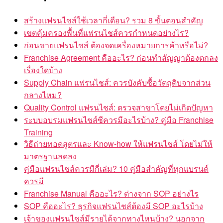
สร้างแฟรนไชส์ใช้เวลากี่เดือน? รวม 8 ขั้นตอนสำคัญ
เขตคุ้มครองพื้นที่แฟรนไชส์ควรกำหนดอย่างไร?
ก่อนขายแฟรนไชส์ ต้องจดเครื่องหมายการค้าหรือไม่?
Franchise Agreement คืออะไร? ก่อนทำสัญญาต้องตกลง
เรื่องใดบ้าง
Supply Chain แฟรนไชส์: ควรบังคับซื้อวัตถุดิบจากส่วน
กลางไหม?
Quality Control แฟรนไชส์: ตรวจสาขาโดยไม่เกิดปัญหา
ระบบอบรมแฟรนไชส์ซีควรมีอะไรบ้าง? คู่มือ Franchise
Training
วิธีถ่ายทอดสูตรและ Know-how ให้แฟรนไชส์ โดยไม่ให้
มาตรฐานลดลง
คู่มือแฟรนไชส์ควรมีกี่เล่ม? 10 คู่มือสำคัญที่ทุกแบรนด์
ควรมี
Franchise Manual คืออะไร? ต่างจาก SOP อย่างไร
SOP คืออะไร? ธุรกิจแฟรนไชส์ต้องมี SOP อะไรบ้าง
เจ้าของแฟรนไชส์มีรายได้จากทางไหนบ้าง? นอกจาก