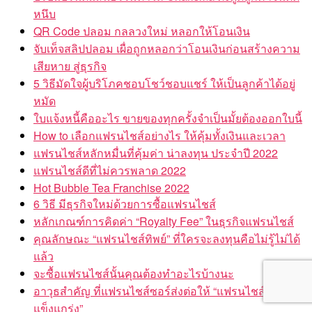
หนึบ
QR Code ปลอม กลลวงใหม่ หลอกให้โอนเงิน
จับเท็จสลิปปลอม เผื่อถูกหลอกว่าโอนเงินก่อนสร้างความ
เสียหาย สู่ธุรกิจ
5 วิธีมัดใจผู้บริโภคชอบโชว์ชอบแชร์ ให้เป็นลูกค้าได้อยู่
หมัด
ใบแจ้งหนี้คืออะไร ขายของทุกครั้งจำเป็นมั้ยต้องออกใบนี้
How to เลือกแฟรนไชส์อย่างไร ให้คุ้มทั้งเงินและเวลา
แฟรนไชส์หลักหมื่นที่คุ้มค่า น่าลงทุน ประจำปี 2022
แฟรนไชส์ดีที่ไม่ควรพลาด 2022
Hot Bubble Tea Franchise 2022
6 วิธี มีธุรกิจใหม่ด้วยการซื้อแฟรนไชส์
หลักเกณฑ์การคิดค่า “Royalty Fee” ในธุรกิจแฟรนไชส์
คุณลักษณะ “แฟรนไชส์ทิพย์” ที่ใครจะลงทุนคือไม่รู้ไม่ได้
แล้ว
จะซื้อแฟรนไชส์นั้นคุณต้องทำอะไรบ้างนะ
อาวุธสำคัญ ที่แฟรนไชส์ซอร์ส่งต่อให้ “แฟรนไชส์ซี
แข็งแกร่ง”