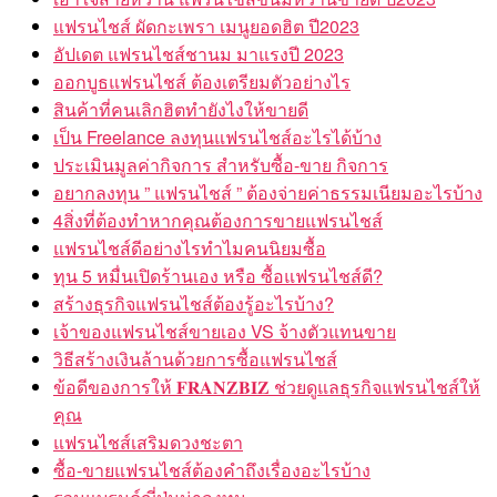
แฟรนไชส์ ผัดกะเพรา เมนูยอดฮิต ปี2023
อัปเดต แฟรนไชส์ชานม มาแรงปี 2023
ออกบูธแฟรนไชส์ ต้องเตรียมตัวอย่างไร
สินค้าที่คนเลิกฮิตทำยังไงให้ขายดี
เป็น Freelance ลงทุนแฟรนไชส์อะไรได้บ้าง
ประเมินมูลค่ากิจการ สำหรับซื้อ-ขาย กิจการ
อยากลงทุน ” แฟรนไชส์ ” ต้องจ่ายค่าธรรมเนียมอะไรบ้าง
4สิ่งที่ต้องทำหากคุณต้องการขายแฟรนไชส์
แฟรนไชส์ดีอย่างไรทำไมคนนิยมซื้อ
ทุน 5 หมื่นเปิดร้านเอง หรือ ซื้อแฟรนไชส์ดี?
สร้างธุรกิจแฟรนไชส์ต้องรู้อะไรบ้าง?
เจ้าของแฟรนไชส์ขายเอง VS จ้างตัวแทนขาย
วิธีสร้างเงินล้านด้วยการซื้อแฟรนไชส์
ข้อดีของการให้ 𝐅𝐑𝐀𝐍𝐙𝐁𝐈𝐙 ช่วยดูแลธุรกิจแฟรนไชส์ให้
คุณ
แฟรนไชส์เสริมดวงชะตา
ซื้อ-ขายแฟรนไชส์ต้องคำถึงเรื่องอะไรบ้าง