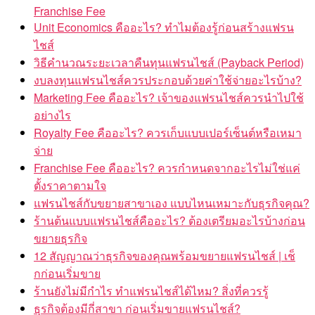
Franchise Fee
Unit Economics คืออะไร? ทำไมต้องรู้ก่อนสร้างแฟรน
ไชส์
วิธีคำนวณระยะเวลาคืนทุนแฟรนไชส์ (Payback Period)
งบลงทุนแฟรนไชส์ควรประกอบด้วยค่าใช้จ่ายอะไรบ้าง?
Marketing Fee คืออะไร? เจ้าของแฟรนไชส์ควรนำไปใช้
อย่างไร
Royalty Fee คืออะไร? ควรเก็บแบบเปอร์เซ็นต์หรือเหมา
จ่าย
Franchise Fee คืออะไร? ควรกำหนดจากอะไรไม่ใช่แค่
ตั้งราคาตามใจ
แฟรนไชส์กับขยายสาขาเอง แบบไหนเหมาะกับธุรกิจคุณ?
ร้านต้นแบบแฟรนไชส์คืออะไร? ต้องเตรียมอะไรบ้างก่อน
ขยายธุรกิจ
12 สัญญาณว่าธุรกิจของคุณพร้อมขยายแฟรนไชส์ | เช็
กก่อนเริ่มขาย
ร้านยังไม่มีกำไร ทำแฟรนไชส์ได้ไหม? สิ่งที่ควรรู้
ธุรกิจต้องมีกี่สาขา ก่อนเริ่มขายแฟรนไชส์?