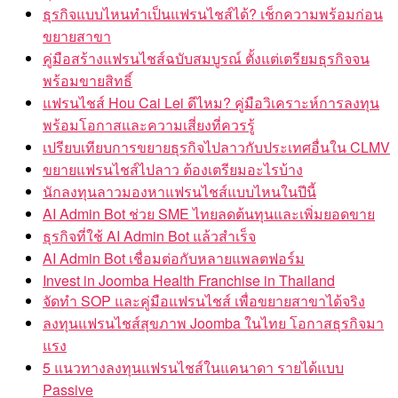
ธุรกิจแบบไหนทำเป็นแฟรนไชส์ได้? เช็กความพร้อมก่อน
ขยายสาขา
คู่มือสร้างแฟรนไชส์ฉบับสมบูรณ์ ตั้งแต่เตรียมธุรกิจจน
พร้อมขายสิทธิ์
แฟรนไชส์ Hou Cai Lei ดีไหม? คู่มือวิเคราะห์การลงทุน
พร้อมโอกาสและความเสี่ยงที่ควรรู้
เปรียบเทียบการขยายธุรกิจไปลาวกับประเทศอื่นใน CLMV
ขยายแฟรนไชส์ไปลาว ต้องเตรียมอะไรบ้าง
นักลงทุนลาวมองหาแฟรนไชส์แบบไหนในปีนี้
AI Admin Bot ช่วย SME ไทยลดต้นทุนและเพิ่มยอดขาย
ธุรกิจที่ใช้ AI Admin Bot แล้วสำเร็จ
AI Admin Bot เชื่อมต่อกับหลายแพลตฟอร์ม
Invest in Joomba Health Franchise in Thailand
จัดทำ SOP และคู่มือแฟรนไชส์ เพื่อขยายสาขาได้จริง
ลงทุนแฟรนไชส์สุขภาพ Joomba ในไทย โอกาสธุรกิจมา
แรง
5 แนวทางลงทุนแฟรนไชส์ในแคนาดา รายได้แบบ
Passive