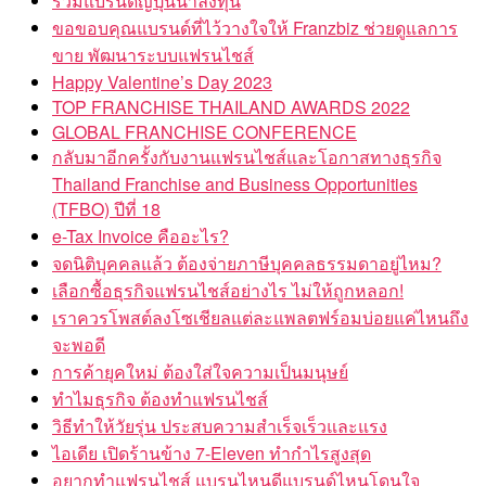
รวมแบรนด์ญี่ปุ่นน่าลงทุน
ขอขอบคุณแบรนด์ที่ไว้วางใจให้ Franzbiz ช่วยดูแลการ
ขาย พัฒนาระบบแฟรนไชส์
Happy Valentine’s Day 2023
TOP FRANCHISE THAILAND AWARDS 2022
GLOBAL FRANCHISE CONFERENCE
กลับมาอีกครั้งกับงานแฟรนไชส์และโอกาสทางธุรกิจ
Thailand Franchise and Business Opportunities
(TFBO) ปีที่ 18
e-Tax Invoice คืออะไร?
จดนิติบุคคลแล้ว ต้องจ่ายภาษีบุคคลธรรมดาอยู่ไหม?
เลือกซื้อธุรกิจแฟรนไชส์อย่างไร ไม่ให้ถูกหลอก!
เราควรโพสต์ลงโซเชียลแต่ละแพลตฟร์อมบ่อยแค่ไหนถึง
จะพอดี
การค้ายุคใหม่ ต้องใส่ใจความเป็นมนุษย์
ทำไมธุรกิจ ต้องทำแฟรนไชส์
วิธีทำให้วัยรุ่น ประสบความสำเร็จเร็วและแรง
ไอเดีย เปิดร้านข้าง 7-Eleven ทำกำไรสูงสุด
อยากทำแฟรนไชส์ แบรนไหนดีแบรนด์ไหนโดนใจ