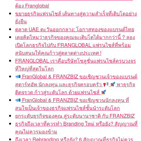
ต้อง Franglobal
ขยายธุรกิจแฟรนไชส์ เส้นทางสู่ความสำเร็จที่เติบโตอย่าง
ยั่งยืน
ตลาด UAE ตะวันออกกลาง: โอกาสทองของแบรนด์ไทย
เคยคิดไหมว่าธุรกิจของคุณจะเติบโตได้มากกว่านี้ ? ลอง
เปิดโลกธุรกิจไปกับ FRANGLOBAL แฟรนไชส์ที่พร้อม
สนับสนุนให้คุณก้าวสู่ตลาดต่างประเทศ !
FRANGLOBAL เราคือบริษัทโซลูชั่นแฟรนไชส์ครบวงจร
ที่ใหญ่ที่สุดในโลก
FranGlobal & FRANZBIZ ขอเชิญชวนเจ้าของแบรนด์
สตาร์ทอัพ นักลงทุน และธุรกิจครอบครัว
พาธุรกิจ
ติดจรวด ก้าวสู่ระดับโลก ด้วยแฟรนไชส์
FranGlobal & FRANZBIZ ขอเชิญชวนนักลงทุน ที่
สนใจเป็นเจ้าของธุรกิจแฟรนไชส์ชั้นนำระดับโลก
ยกระดับธุรกิจของคุณ สู่ระดับนานาชาติ กับ FRANZBIZ
ธุรกิจถึงเวลาที่ควรทำ Branding ใหม่ หรือยัง? สัญญาณที่
คุณไม่ควรมองข้าม
ถึงเวลา Rebranding หรือยัง? 6 สัญญาณที่ธุรกิจไม่ควร