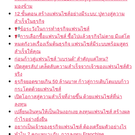
มองข้าม
12 ขั้นตอน สร้างแฟรนไชส์อย่างมีระบบ: ปูทางสู่ความ
สำเร็จในธุรกิจ
ข้อระวังในการทำธุรกิจแฟรนไชส์
การเลือกซื้อแฟรนไชส์ ซื้อไปแล้วธุรกิจไม่ตาย มีแต่โต
หมดกังวลเรื่องเริ่มต้นธุรกิจ แฟรนไชส์มีระบบพร้อมสูตร
สำเร็จให้คุณ
ก่อนก้าวสู่แฟรนไชส์ “แบรนด์” สำคัญแค่ไหน?
เปิดสูตรลับ! เคล็ดลับความสำเร็จจากเจ้าของแฟรนไชส์ตัว
จริง
ธุรกิจยอดขายเกิน 50 ล้านบาท ก้าวสู่การเติบโตแบบก้าว
กระโดดด้วยแฟรนไชส์
เปิดโอกาสสู่ความสำเร็จที่ง่ายขึ้น ด้วยแฟรนไชส์ที่น่า
ลงทุน
เปลี่ยนเงินทุนให้เป็นเงินงอกเงย ลงทุนแฟรนไชส์ สร้างผล
กำไรอย่างยั่งยืน
อยากเป็นเจ้าของธุรกิจแฟรนไชส์ ต้องเตรียมตัวอย่างไร
ทำไม ? คุณเหมาะกับ..การลงทุน Franchise