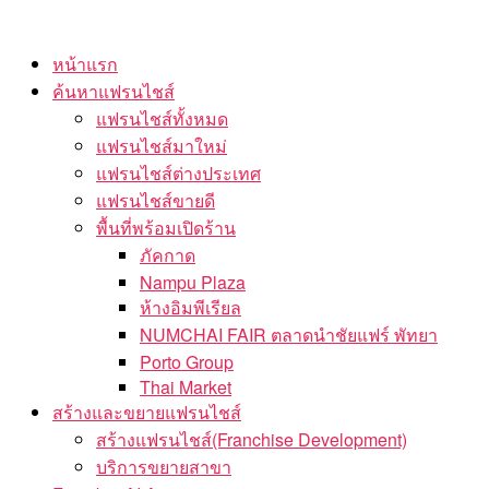
Skip
to
หน้าแรก
the
ค้นหาแฟรนไชส์
content
แฟรนไชส์ทั้งหมด
แฟรนไชส์มาใหม่
แฟรนไชส์ต่างประเทศ
แฟรนไชส์ขายดี
พื้นที่พร้อมเปิดร้าน
ภัคกาด
Nampu Plaza
ห้างอิมพีเรียล
NUMCHAI FAIR ตลาดนำชัยแฟร์ พัทยา
Porto Group
Thai Market
สร้างและขยายแฟรนไชส์
สร้างแฟรนไชส์(Franchise Development)
บริการขยายสาขา