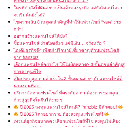
ทำยังไงให้ธุรกิจปังยืนหนึ่งในตลาดได้?
ใครที่กำลังใฝ่ฝันอยากเป็นเจ้าของธุรกิจ แต่ยังไม่แน่ใจว่า
จะเริ่มต้นยังไง!?
ไขความลับ 3 เหตุผลสำคัญที่ทำให้แฟรนไชส์ “รอด” ง่าย
กว่า!
อยากสร้างแฟรนไชส์ให้ปัง?
ซื้อแฟรนไชส์ ง่ายนิดเดียว แค่มีเงิน… จริงหรือ ?
ไอเดียธุรกิจดีๆ เพียบ! ปรึกษาผู้เชี่ยวชาญด้านแฟรนไชส์
จาก franzbiz
เลือกแฟรนไชส์อย่างไร ให้ไม่ผิดพลาด? 3 ขั้นตอนสำคัญสู่
การลงทุนที่ใช่
เปิดประตูสู่ความสำเร็จใน 3 ขั้นตอนง่ายๆ กับแฟรนไชส์ที่
น่าลงทุนที่สุด!
บริการจัดหาแฟรนไชส์ ที่ตรงกับความต้องการของคุณ:
ก้าวสู่ธุรกิจในฝันได้ง่าย ๆ
ปี 2025 ลงทุนแฟรนไชส์ไหนดี? franzbiz มีคำตอบ!
ปี 2025 ใครอยากรวย ต้องลงทุนแฟรนไชส์!
เทรนด์ธุรกิจอนาคต : เลือกแฟรนไชส์ที่ใช่ ลงทุนไม่เสี่ยง