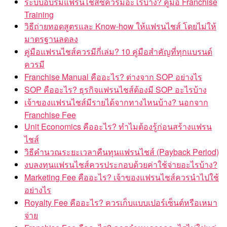
ระบบอบรมแฟรนไชส์ซีควรมีอะไรบ้าง? คู่มือ Franchise
Training
วิธีถ่ายทอดสูตรและ Know-how ให้แฟรนไชส์ โดยไม่ให้
มาตรฐานลดลง
คู่มือแฟรนไชส์ควรมีกี่เล่ม? 10 คู่มือสำคัญที่ทุกแบรนด์
ควรมี
Franchise Manual คืออะไร? ต่างจาก SOP อย่างไร
SOP คืออะไร? ธุรกิจแฟรนไชส์ต้องมี SOP อะไรบ้าง
เจ้าของแฟรนไชส์มีรายได้จากทางไหนบ้าง? นอกจาก
Franchise Fee
Unit Economics คืออะไร? ทำไมต้องรู้ก่อนสร้างแฟรน
ไชส์
วิธีคำนวณระยะเวลาคืนทุนแฟรนไชส์ (Payback Period)
งบลงทุนแฟรนไชส์ควรประกอบด้วยค่าใช้จ่ายอะไรบ้าง?
Marketing Fee คืออะไร? เจ้าของแฟรนไชส์ควรนำไปใช้
อย่างไร
Royalty Fee คืออะไร? ควรเก็บแบบเปอร์เซ็นต์หรือเหมา
จ่าย