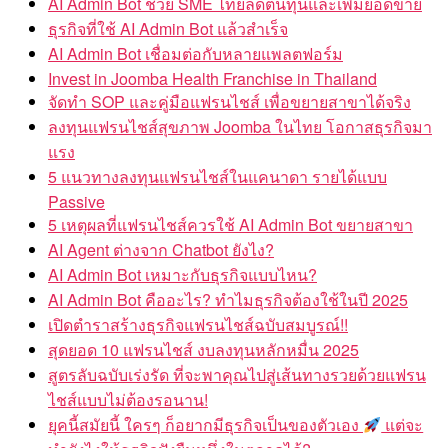
AI Admin Bot ช่วย SME ไทยลดต้นทุนและเพิ่มยอดขาย
ธุรกิจที่ใช้ AI Admin Bot แล้วสำเร็จ
AI Admin Bot เชื่อมต่อกับหลายแพลตฟอร์ม
Invest in Joomba Health Franchise in Thailand
จัดทำ SOP และคู่มือแฟรนไชส์ เพื่อขยายสาขาได้จริง
ลงทุนแฟรนไชส์สุขภาพ Joomba ในไทย โอกาสธุรกิจมา
แรง
5 แนวทางลงทุนแฟรนไชส์ในแคนาดา รายได้แบบ
Passive
5 เหตุผลที่แฟรนไชส์ควรใช้ AI Admin Bot ขยายสาขา
AI Agent ต่างจาก Chatbot ยังไง?
AI Admin Bot เหมาะกับธุรกิจแบบไหน?
AI Admin Bot คืออะไร? ทำไมธุรกิจต้องใช้ในปี 2025
เปิดตำราสร้างธุรกิจแฟรนไชส์ฉบับสมบูรณ์!!
สุดยอด 10 แฟรนไชส์ งบลงทุนหลักหมื่น 2025
สูตรลับฉบับเร่งรัด ที่จะพาคุณไปสู่เส้นทางรวยด้วยแฟรน
ไชส์แบบไม่ต้องรอนาน!
ยุคนี้สมัยนี้ ใครๆ ก็อยากมีธุรกิจเป็นของตัวเอง
แต่จะ