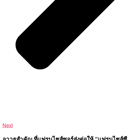
Next
อาวุธสำคัญ ที่แฟรนไชส์ซอร์ส่งต่อให้ “แฟรนไชส์ซี