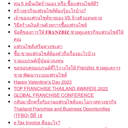
ทุน 5 หมื่นเปิดร้านเอง หรือ ซื้อแฟรนไชส์ดี?
สร้างธุรกิจแฟรนไชส์ต้องรู้อะไรบ้าง?
เจ้าของแฟรนไชส์ขายเอง VS จ้างตัวแทนขาย
วิธีสร้างเงินล้านด้วยการซื้อแฟรนไชส์
ข้อดีของการให้ 𝐅𝐑𝐀𝐍𝐙𝐁𝐈𝐙 ช่วยดูแลธุรกิจแฟรนไชส์ให้
คุณ
แฟรนไชส์เสริมดวงชะตา
ซื้อ-ขายแฟรนไชส์ต้องคำถึงเรื่องอะไรบ้าง
รวมแบรนด์ญี่ปุ่นน่าลงทุน
ขอขอบคุณแบรนด์ที่ไว้วางใจให้ Franzbiz ช่วยดูแลการ
ขาย พัฒนาระบบแฟรนไชส์
Happy Valentine’s Day 2023
TOP FRANCHISE THAILAND AWARDS 2022
GLOBAL FRANCHISE CONFERENCE
กลับมาอีกครั้งกับงานแฟรนไชส์และโอกาสทางธุรกิจ
Thailand Franchise and Business Opportunities
(TFBO) ปีที่ 18
e-Tax Invoice คืออะไร?