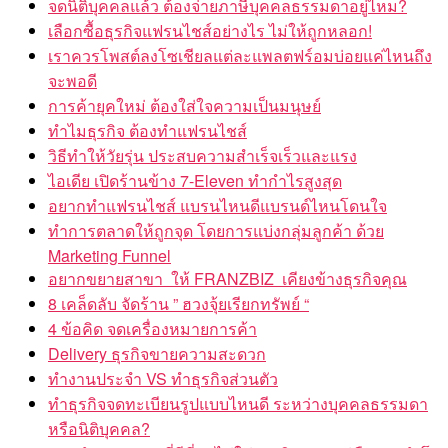
จดนิติบุคคลแล้ว ต้องจ่ายภาษีบุคคลธรรมดาอยู่ไหม?
เลือกซื้อธุรกิจแฟรนไชส์อย่างไร ไม่ให้ถูกหลอก!
เราควรโพสต์ลงโซเชียลแต่ละแพลตฟร์อมบ่อยแค่ไหนถึง
จะพอดี
การค้ายุคใหม่ ต้องใส่ใจความเป็นมนุษย์
ทำไมธุรกิจ ต้องทำแฟรนไชส์
วิธีทำให้วัยรุ่น ประสบความสำเร็จเร็วและแรง
ไอเดีย เปิดร้านข้าง 7-Eleven ทำกำไรสูงสุด
อยากทำแฟรนไชส์ แบรนไหนดีแบรนด์ไหนโดนใจ
ทำการตลาดให้ถูกจุด โดยการแบ่งกลุ่มลูกค้า ด้วย
Marketing Funnel
อยากขยายสาขา ให้ FRANZBIZ เคียงข้างธุรกิจคุณ
8 เคล็ดลับ จัดร้าน ” ฮวงจุ้ยเรียกทรัพย์ “
4 ข้อคิด จดเครื่องหมายการค้า
Delivery ธุรกิจขายความสะดวก
ทำงานประจำ VS ทำธุรกิจส่วนตัว
ทำธุรกิจจดทะเบียนรูปแบบไหนดี ระหว่างบุคคลธรรมดา
หรือนิติบุคคล?