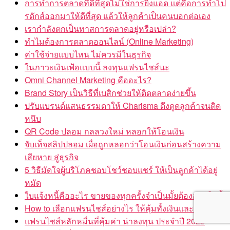
การทำการตลาดที่ดีที่สุดไม่ใช่การยิงแอด แต่คือการทำโป
รดักส์ออกมาให้ดีที่สุด แล้วให้ลูกค้าเป็นคนบอกต่อเอง
เรากำลังตกเป็นทาสการตลาดอยู่หรือเปล่า?
ทำไมต้องการตลาดออนไลน์ (Online Marketing)
ค่าใช้จ่ายแบบไหน ไม่ควรมีในธุรกิจ
ในภาวะเงินเฟ้อแบบนี้ ลงทุนแฟรนไชส์นะ
Omni Channel Marketing คืออะไร?
Brand Story เป็นวิธีที่เบสิกช่วยให้ติดตลาดง่ายขึ้น
ปรับแบรนด์แสนธรรมดาให้ Charisma ดึงดูดลูกค้าจนติด
หนึบ
QR Code ปลอม กลลวงใหม่ หลอกให้โอนเงิน
จับเท็จสลิปปลอม เผื่อถูกหลอกว่าโอนเงินก่อนสร้างความ
เสียหาย สู่ธุรกิจ
5 วิธีมัดใจผู้บริโภคชอบโชว์ชอบแชร์ ให้เป็นลูกค้าได้อยู่
หมัด
ใบแจ้งหนี้คืออะไร ขายของทุกครั้งจำเป็นมั้ยต้องออกใบนี้
How to เลือกแฟรนไชส์อย่างไร ให้คุ้มทั้งเงินและเวลา
แฟรนไชส์หลักหมื่นที่คุ้มค่า น่าลงทุน ประจำปี 2022