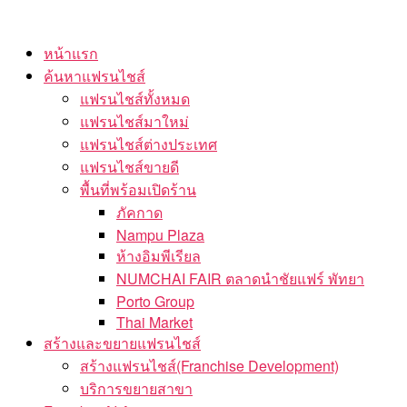
Skip
to
หน้าแรก
the
ค้นหาแฟรนไชส์
content
แฟรนไชส์ทั้งหมด
แฟรนไชส์มาใหม่
แฟรนไชส์ต่างประเทศ
แฟรนไชส์ขายดี
พื้นที่พร้อมเปิดร้าน
ภัคกาด
Nampu Plaza
ห้างอิมพีเรียล
NUMCHAI FAIR ตลาดนำชัยแฟร์ พัทยา
Porto Group
Thai Market
สร้างและขยายแฟรนไชส์
สร้างแฟรนไชส์(Franchise Development)
บริการขยายสาขา