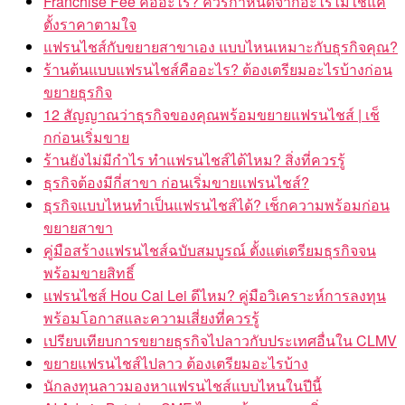
Franchise Fee คืออะไร? ควรกำหนดจากอะไรไม่ใช่แค่
ตั้งราคาตามใจ
แฟรนไชส์กับขยายสาขาเอง แบบไหนเหมาะกับธุรกิจคุณ?
ร้านต้นแบบแฟรนไชส์คืออะไร? ต้องเตรียมอะไรบ้างก่อน
ขยายธุรกิจ
12 สัญญาณว่าธุรกิจของคุณพร้อมขยายแฟรนไชส์ | เช็
กก่อนเริ่มขาย
ร้านยังไม่มีกำไร ทำแฟรนไชส์ได้ไหม? สิ่งที่ควรรู้
ธุรกิจต้องมีกี่สาขา ก่อนเริ่มขายแฟรนไชส์?
ธุรกิจแบบไหนทำเป็นแฟรนไชส์ได้? เช็กความพร้อมก่อน
ขยายสาขา
คู่มือสร้างแฟรนไชส์ฉบับสมบูรณ์ ตั้งแต่เตรียมธุรกิจจน
พร้อมขายสิทธิ์
แฟรนไชส์ Hou Cai Lei ดีไหม? คู่มือวิเคราะห์การลงทุน
พร้อมโอกาสและความเสี่ยงที่ควรรู้
เปรียบเทียบการขยายธุรกิจไปลาวกับประเทศอื่นใน CLMV
ขยายแฟรนไชส์ไปลาว ต้องเตรียมอะไรบ้าง
นักลงทุนลาวมองหาแฟรนไชส์แบบไหนในปีนี้