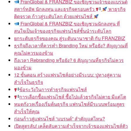
FranGlobal & FRANZBIZ ขอเชิญชวนเจ้าของแบรนด์
สตาร์ทอัพ นักลงทุน และธุรกิจครอบครัว
พาธุรกิจ
ติดจรวด ก้าวสู่ระดับโลก ด้วยแฟรนไชส์
FranGlobal & FRANZBIZ ขอเชิญชวนนักลงทุน ที่
สนใจเป็นเจ้าของธุรกิจแฟรนไชส์ชั้นนำระดับโลก
ยกระดับธุรกิจของคุณ สู่ระดับนานาชาติ กับ FRANZBIZ
ธุรกิจถึงเวลาที่ควรทำ Branding ใหม่ หรือยัง? สัญญาณที่
คุณไม่ควรมองข้าม
ถึงเวลา Rebranding หรือยัง? 6 สัญญาณที่ธุรกิจไม่ควร
มองข้าม
12 ขั้นตอน สร้างแฟรนไชส์อย่างมีระบบ: ปูทางสู่ความ
สำเร็จในธุรกิจ
ข้อระวังในการทำธุรกิจแฟรนไชส์
การเลือกซื้อแฟรนไชส์ ซื้อไปแล้วธุรกิจไม่ตาย มีแต่โต
หมดกังวลเรื่องเริ่มต้นธุรกิจ แฟรนไชส์มีระบบพร้อมสูตร
สำเร็จให้คุณ
ก่อนก้าวสู่แฟรนไชส์ “แบรนด์” สำคัญแค่ไหน?
เปิดสูตรลับ! เคล็ดลับความสำเร็จจากเจ้าของแฟรนไชส์ตัว