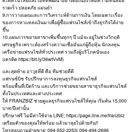
8.เทคโนโลยีและไอทีที่พัฒนาอย่างต่อเนื่องให้มีความทันสมัย
รวดเร็ว ปลอดภัย แม่นยำ
9.การวางแผนและการวิเคราะห์ด้านการเงิน โดยเฉพาะเรื่อง
ของการหาแหล่งเงินมาเพื่อผู้ซื้อแฟรนไชส์เข้าถึงธุรกิจได้ง่าย
ขึ้น
10.แผนการขยายสาขาเพิ่มขึ้นทุกๆ ปี แม้จะอยู่ในช่วงวิกฤติ
เศรษฐกิจ เพราะต้องสร้างความเชื่อมั่นแก่ผู้ถือหุ้น นักลงทุน
เครือข่ายแฟรนไชส์ทั่วประเทศ รวมถึงผู้บริโภคนั่นเอง
(เครดิต https://bit.ly/36wtVvM)
และสุดท้าย อาวุธที่ดี คือ ทีมช่วยที่ดี
แฟรนซ์บิซ รับปรึกษาการลงทุนธุรกิจแฟรนไชส์
พร้อมพื้นที่เปิดร้าน และบริการช่วยขยายสาขาธุรกิจแฟรนไชส์
ทั้งในประเทศและต่างประเทศ
ให้ FRANZBIZ ช่วยดูแลธุรกิจแฟรนไชส์ให้คุณ เริ่มต้น 15,000
บาท/ปีเท่านั้น
ปรึกษาฟรี ไม่มีค่าใช้จ่าย LINE; https://page.line.me/franzbiz
เตรียมตัวของคุณให้พร้อม แล้วมาลุยไปด้วยกัน!!
โทรสอบถามฝ่ายขาย: 094-552-2253/ 094-494-2696