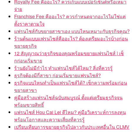
Royalty Fee คืออะไร? ควรเก็บแบบเปอร์เซ็นต์หรือเหมา
จ่าย
Franchise Fee คืออะไร? ควรกำหนดจากอะไรไม่ใช่แค่
ตั้งราคาตามใจ
แฟรนไชส์กับขยายสาขาเอง แบบไหนเหมาะกับธุรกิจคุณ?
ร้านต้นแบบแฟรนไชส์คืออะไร? ต้องเตรียมอะไรบ้างก่อน
ขยายธุรกิจ
12 สัญญาณว่าธุรกิจของคุณพร้อมขยายแฟรนไชส์ | เช็
กก่อนเริ่มขาย
ร้านยังไม่มีกำไร ทำแฟรนไชส์ได้ไหม? สิ่งที่ควรรู้
ธุรกิจต้องมีกี่สาขา ก่อนเริ่มขายแฟรนไชส์?
ธุรกิจแบบไหนทำเป็นแฟรนไชส์ได้? เช็กความพร้อมก่อน
ขยายสาขา
คู่มือสร้างแฟรนไชส์ฉบับสมบูรณ์ ตั้งแต่เตรียมธุรกิจจน
พร้อมขายสิทธิ์
แฟรนไชส์ Hou Cai Lei ดีไหม? คู่มือวิเคราะห์การลงทุน
พร้อมโอกาสและความเสี่ยงที่ควรรู้
เปรียบเทียบการขยายธุรกิจไปลาวกับประเทศอื่นใน CLMV