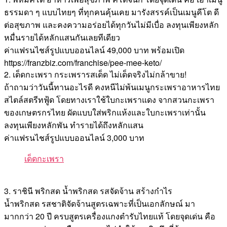
ธรรมดา ๆ แบบไทยๆ ที่ทุกคนคุ้นเคย มารังสรรค์เป็นเมนูคีโต ดี
ต่อสุขภาพ และคงความอร่อยได้ทุกวันไม่มีเบื่อ ลงทุนเพียงหลัก
หมื่นรายได้หลักแสนกันเลยทีเดียว
ค่าแฟรนไชส์รูปแบบออนไลน์ 49,000 บาท พร้อมเปิด
https://franzbiz.com/franchise/pee-mee-keto/
2. เด็ดกะเพรา กระเพรารสเด็ด ไม่เด็ดจริงไม่กล้าขาย!
ถ้าถามว่าวันนี้ทานอะไรดี คงหนีไม่พ้นเมนูกระเพราอาหารไทย
สไตล์สตรีทฟู้ด โดยทางเราใช้ใบกะเพราแดง จากสวนกะเพรา
ของเกษตรกรไทย ผัดแบบใส่พริกแห้งและใบกะเพราเท่านั้น
ลงทุนเพียงหลักพัน ทำรายได้ถึงหลักแสน
ค่าแฟรนไชส์รูปแบบออนไลน์ 3,000 บาท
เด็ดกะเพรา
3. ราชินี พริกสด น้ำพริกสด รสจัดจ้าน สร้างกำไร
น้ำพริกสด รสชาติจัดจ้านสูตรเฉพาะที่เป็นเอกลักษณ์ มา
มากกว่า 20 ปี ครบสูตรเครื่องแกงตํารับไทยแท้ โดยจุดเด่น คือ