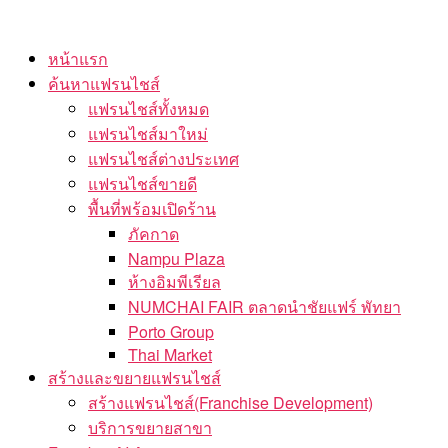
Skip
to
หน้าแรก
the
ค้นหาแฟรนไชส์
content
แฟรนไชส์ทั้งหมด
แฟรนไชส์มาใหม่
แฟรนไชส์ต่างประเทศ
แฟรนไชส์ขายดี
พื้นที่พร้อมเปิดร้าน
ภัคกาด
Nampu Plaza
ห้างอิมพีเรียล
NUMCHAI FAIR ตลาดนำชัยแฟร์ พัทยา
Porto Group
Thai Market
สร้างและขยายแฟรนไชส์
สร้างแฟรนไชส์(Franchise Development)
บริการขยายสาขา