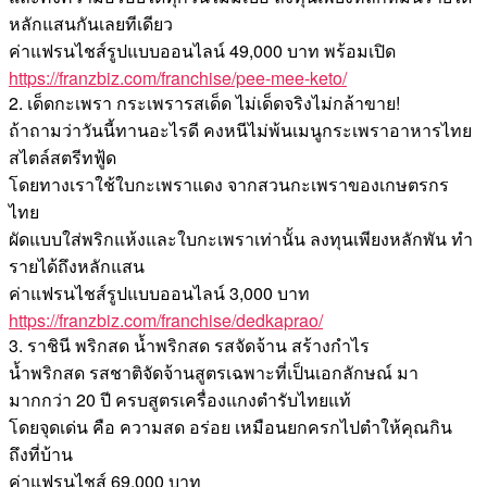
หลักแสนกันเลยทีเดียว
ค่าแฟรนไชส์รูปแบบออนไลน์ 49,000 บาท พร้อมเปิด
https://franzbiz.com/franchise/pee-mee-keto/
2. เด็ดกะเพรา กระเพรารสเด็ด ไม่เด็ดจริงไม่กล้าขาย!
ถ้าถามว่าวันนี้ทานอะไรดี คงหนีไม่พ้นเมนูกระเพราอาหารไทย
สไตล์สตรีทฟู้ด
โดยทางเราใช้ใบกะเพราแดง จากสวนกะเพราของเกษตรกร
ไทย
ผัดแบบใส่พริกแห้งและใบกะเพราเท่านั้น ลงทุนเพียงหลักพัน ทำ
รายได้ถึงหลักแสน
ค่าแฟรนไชส์รูปแบบออนไลน์ 3,000 บาท
https://franzbiz.com/franchise/dedkaprao/
3. ราชินี พริกสด น้ำพริกสด รสจัดจ้าน สร้างกำไร
น้ำพริกสด รสชาติจัดจ้านสูตรเฉพาะที่เป็นเอกลักษณ์ มา
มากกว่า 20 ปี ครบสูตรเครื่องแกงตํารับไทยแท้
โดยจุดเด่น คือ ความสด อร่อย เหมือนยกครกไปตำให้คุณกิน
ถึงที่บ้าน
ค่าแฟรนไชส์ 69,000 บาท