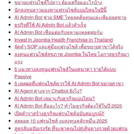
ขยายแฟรนไชส์ไปลาว ต้องเตรียมอะไรบ้าง
นักลงทุนลาวมองหาแฟรนไชส์แบบไหนในปีนี้
AI Admin Bot ช่วย SME ไทยลดต้นทุนและเพิ่มยอดขาย
ธุรกิจที่ใช้ AI Admin Bot แล้วสำเร็จ
AI Admin Bot เชื่อมต่อกับหลายแพลตฟอร์ม
Invest in Joomba Health Franchise in Thailand
จัดทำ SOP และคู่มือแฟรนไชส์ เพื่อขยายสาขาได้จริง
ลงทุนแฟรนไชส์สุขภาพ Joomba ในไทย โอกาสธุรกิจมา
แรง
5 แนวทางลงทุนแฟรนไชส์ในแคนาดา รายได้แบบ
Passive
5 เหตุผลที่แฟรนไชส์ควรใช้ AI Admin Bot ขยายสาขา
AI Agent ต่างจาก Chatbot ยังไง?
AI Admin Bot เหมาะกับธุรกิจแบบไหน?
AI Admin Bot คืออะไร? ทำไมธุรกิจต้องใช้ในปี 2025
เปิดตำราสร้างธุรกิจแฟรนไชส์ฉบับสมบูรณ์!!
สุดยอด 10 แฟรนไชส์ งบลงทุนหลักหมื่น 2025
สูตรลับฉบับเร่งรัด ที่จะพาคุณไปสู่เส้นทางรวยด้วยแฟรน