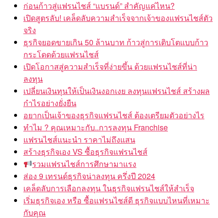
ก่อนก้าวสู่แฟรนไชส์ “แบรนด์” สำคัญแค่ไหน?
เปิดสูตรลับ! เคล็ดลับความสำเร็จจากเจ้าของแฟรนไชส์ตัว
จริง
ธุรกิจยอดขายเกิน 50 ล้านบาท ก้าวสู่การเติบโตแบบก้าว
กระโดดด้วยแฟรนไชส์
เปิดโอกาสสู่ความสำเร็จที่ง่ายขึ้น ด้วยแฟรนไชส์ที่น่า
ลงทุน
เปลี่ยนเงินทุนให้เป็นเงินงอกเงย ลงทุนแฟรนไชส์ สร้างผล
กำไรอย่างยั่งยืน
อยากเป็นเจ้าของธุรกิจแฟรนไชส์ ต้องเตรียมตัวอย่างไร
ทำไม ? คุณเหมาะกับ..การลงทุน Franchise
แฟรนไชส์แนะนำ ราคาไม่ถึงแสน
สร้างธุรกิจเอง VS ซื้อธุรกิจแฟรนไชส์
รวมแฟรนไชส์การศึกษามาแรง
ส่อง 9 เทรนด์ธุรกิจน่าลงทุน ครึ่งปี 2024
เคล็ดลับการเลือกลงทุน ในธุรกิจแฟรนไชส์ให้สำเร็จ
เริ่มธุรกิจเอง หรือ ซื้อแฟรนไชส์ดี ธุรกิจแบบไหนที่เหมาะ
กับคุณ