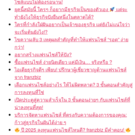
ไชส์แบบไม่ต้องรอนาน!
ยุคนี้สมัยนี้ ใครๆ ก็อยากมีธุรกิจเป็นของตัวเอง
แต่จะ
ทำยังไงให้ธุรกิจปังยืนหนึ่งในตลาดได้?
ใครที่กำลังใฝ่ฝันอยากเป็นเจ้าของธุรกิจ แต่ยังไม่แน่ใจว่า
จะเริ่มต้นยังไง!?
ไขความลับ 3 เหตุผลสำคัญที่ทำให้แฟรนไชส์ “รอด” ง่าย
กว่า!
อยากสร้างแฟรนไชส์ให้ปัง?
ซื้อแฟรนไชส์ ง่ายนิดเดียว แค่มีเงิน… จริงหรือ ?
ไอเดียธุรกิจดีๆ เพียบ! ปรึกษาผู้เชี่ยวชาญด้านแฟรนไชส์
จาก franzbiz
เลือกแฟรนไชส์อย่างไร ให้ไม่ผิดพลาด? 3 ขั้นตอนสำคัญสู่
การลงทุนที่ใช่
เปิดประตูสู่ความสำเร็จใน 3 ขั้นตอนง่ายๆ กับแฟรนไชส์ที่
น่าลงทุนที่สุด!
บริการจัดหาแฟรนไชส์ ที่ตรงกับความต้องการของคุณ:
ก้าวสู่ธุรกิจในฝันได้ง่าย ๆ
ปี 2025 ลงทุนแฟรนไชส์ไหนดี? franzbiz มีคำตอบ!