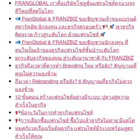
FRANGLOBAL เราคือบริษัทโซลูชั่นแฟรนไชส์ครบวงจร
ที่ใหญ่ที่สุดในโลก
FranGlobal & FRANZBIZ ขอเชิญชวนเจ้าของแบรนด์
สตาร์ทอัพ นักลงทุน และธุรกิจครอบครัว
พาธุรกิจ
ติดจรวด ก้าวสู่ระดับโลก ด้วยแฟรนไชส์
FranGlobal & FRANZBIZ ขอเชิญชวนนักลงทุน ที่
สนใจเป็นเจ้าของธุรกิจแฟรนไชส์ชั้นนำระดับโลก
ยกระดับธุรกิจของคุณ สู่ระดับนานาชาติ กับ FRANZBIZ
ธุรกิจถึงเวลาที่ควรทำ Branding ใหม่ หรือยัง? สัญญาณที่
คุณไม่ควรมองข้าม
ถึงเวลา Rebranding หรือยัง? 6 สัญญาณที่ธุรกิจไม่ควร
มองข้าม
12 ขั้นตอน สร้างแฟรนไชส์อย่างมีระบบ: ปูทางสู่ความ
สำเร็จในธุรกิจ
ข้อระวังในการทำธุรกิจแฟรนไชส์
การเลือกซื้อแฟรนไชส์ ซื้อไปแล้วธุรกิจไม่ตาย มีแต่โต
หมดกังวลเรื่องเริ่มต้นธุรกิจ แฟรนไชส์มีระบบพร้อมสูตร
สำเร็จให้คุณ