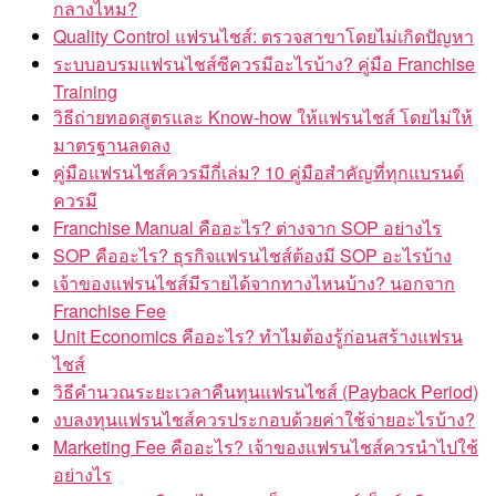
กลางไหม?
Quality Control แฟรนไชส์: ตรวจสาขาโดยไม่เกิดปัญหา
ระบบอบรมแฟรนไชส์ซีควรมีอะไรบ้าง? คู่มือ Franchise
Training
วิธีถ่ายทอดสูตรและ Know-how ให้แฟรนไชส์ โดยไม่ให้
มาตรฐานลดลง
คู่มือแฟรนไชส์ควรมีกี่เล่ม? 10 คู่มือสำคัญที่ทุกแบรนด์
ควรมี
Franchise Manual คืออะไร? ต่างจาก SOP อย่างไร
SOP คืออะไร? ธุรกิจแฟรนไชส์ต้องมี SOP อะไรบ้าง
เจ้าของแฟรนไชส์มีรายได้จากทางไหนบ้าง? นอกจาก
Franchise Fee
Unit Economics คืออะไร? ทำไมต้องรู้ก่อนสร้างแฟรน
ไชส์
วิธีคำนวณระยะเวลาคืนทุนแฟรนไชส์ (Payback Period)
งบลงทุนแฟรนไชส์ควรประกอบด้วยค่าใช้จ่ายอะไรบ้าง?
Marketing Fee คืออะไร? เจ้าของแฟรนไชส์ควรนำไปใช้
อย่างไร