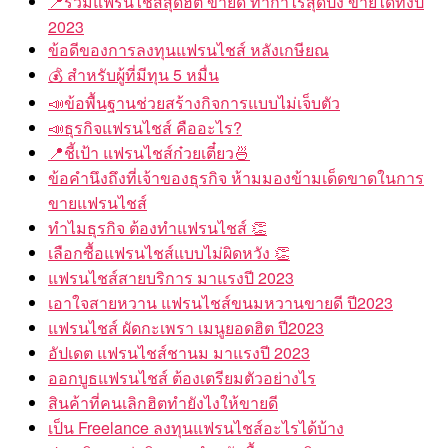
2023
ข้อดีของการลงทุนแฟรนไชส์ หลังเกษียณ
สำหรับผู้ที่มีทุน 5 หมื่น
ข้อพื้นฐานช่วยสร้างกิจการแบบไม่เจ็บตัว
ธุรกิจแฟรนไชส์ คืออะไร?
ชี้เป้า แฟรนไชส์ก๋วยเตี๋ยว
ข้อคำนึงถึงที่เจ้าของธุรกิจ ห้ามมองข้ามเด็ดขาดในการ
ขายแฟรนไชส์
ทำไมธุรกิจ ต้องทำแฟรนไชส์
เลือกซื้อแฟรนไชส์แบบไม่ผิดหวัง
แฟรนไชส์สายบริการ มาแรงปี 2023
เอาใจสายหวาน แฟรนไชส์ขนมหวานขายดี ปี2023
แฟรนไชส์ ผัดกะเพรา เมนูยอดฮิต ปี2023
อัปเดต แฟรนไชส์ชานม มาแรงปี 2023
ออกบูธแฟรนไชส์ ต้องเตรียมตัวอย่างไร
สินค้าที่คนเลิกฮิตทำยังไงให้ขายดี
เป็น Freelance ลงทุนแฟรนไชส์อะไรได้บ้าง
ประเมินมูลค่ากิจการ สำหรับซื้อ-ขาย กิจการ