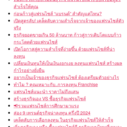
สำเร็จให้คุณ
ก่อนก้าวสู่แฟรนไชส์ “แบรนด์” สำคัญแค่ไหน?
เปิดสูตรลับ! เคล็ดลับความสำเร็จจากเจ้าของแฟรนไชส์ตัว
จริง
ธุรกิจยอดขายเกิน 50 ล้านบาท ก้าวสู่การเติบโตแบบก้าว
กระโดดด้วยแฟรนไชส์
เปิดโอกาสสู่ความสำเร็จที่ง่ายขึ้น ด้วยแฟรนไชส์ที่น่า
ลงทุน
เปลี่ยนเงินทุนให้เป็นเงินงอกเงย ลงทุนแฟรนไชส์ สร้างผล
กำไรอย่างยั่งยืน
อยากเป็นเจ้าของธุรกิจแฟรนไชส์ ต้องเตรียมตัวอย่างไร
ทำไม ? คุณเหมาะกับ..การลงทุน Franchise
แฟรนไชส์แนะนำ ราคาไม่ถึงแสน
สร้างธุรกิจเอง VS ซื้อธุรกิจแฟรนไชส์
รวมแฟรนไชส์การศึกษามาแรง
ส่อง 9 เทรนด์ธุรกิจน่าลงทุน ครึ่งปี 2024
เคล็ดลับการเลือกลงทุน ในธุรกิจแฟรนไชส์ให้สำเร็จ
เริ่มธุรกิจเอง หรือ ซื้อแฟรนไชส์ดี ธุรกิจแบบไหนที่เหมาะ