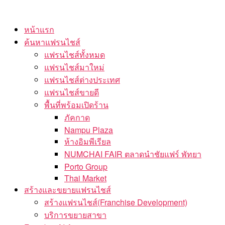
Skip
to
หน้าแรก
the
ค้นหาแฟรนไชส์
content
แฟรนไชส์ทั้งหมด
แฟรนไชส์มาใหม่
แฟรนไชส์ต่างประเทศ
แฟรนไชส์ขายดี
พื้นที่พร้อมเปิดร้าน
ภัคกาด
Nampu Plaza
ห้างอิมพีเรียล
NUMCHAI FAIR ตลาดนำชัยแฟร์ พัทยา
Porto Group
Thai Market
สร้างและขยายแฟรนไชส์
สร้างแฟรนไชส์(Franchise Development)
บริการขยายสาขา