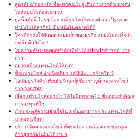
สูตรลับฉบับเร่งรัด ที่จะพาคุณไปสู่เส้นทางรวยด้วยแฟรน
ไชส์แบบไม่ต้องรอนาน!
ยุคนี้สมัยนี้ ใครๆ ก็อยากมีธุรกิจเป็นของตัวเอง
แต่จะ
ทำยังไงให้ธุรกิจปังยืนหนึ่งในตลาดได้?
ใครที่กำลังใฝ่ฝันอยากเป็นเจ้าของธุรกิจ แต่ยังไม่แน่ใจว่า
จะเริ่มต้นยังไง!?
ไขความลับ 3 เหตุผลสำคัญที่ทำให้แฟรนไชส์ “รอด” ง่าย
กว่า!
อยากสร้างแฟรนไชส์ให้ปัง?
ซื้อแฟรนไชส์ ง่ายนิดเดียว แค่มีเงิน… จริงหรือ ?
ไอเดียธุรกิจดีๆ เพียบ! ปรึกษาผู้เชี่ยวชาญด้านแฟรนไชส์
จาก franzbiz
เลือกแฟรนไชส์อย่างไร ให้ไม่ผิดพลาด? 3 ขั้นตอนสำคัญสู่
การลงทุนที่ใช่
เปิดประตูสู่ความสำเร็จใน 3 ขั้นตอนง่ายๆ กับแฟรนไชส์ที่
น่าลงทุนที่สุด!
บริการจัดหาแฟรนไชส์ ที่ตรงกับความต้องการของคุณ:
ก้าวสู่ธุรกิจในฝันได้ง่าย ๆ