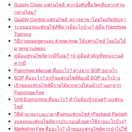
Supply Chain แฟรนไชส์: ควรบังคับซื้อวัตถุดิบจากส่วน
กลางไหม?
Quality Control แฟรนไชส์: ตรวจสาขาโดยไม่เกิดปัญหา
ระบบอบรมแฟรนไชส์ซีควรมีอะไรบ้าง? คู่มือ Franchise
Training
วิธีถ่ายทอดสูตรและ Know-how ให้แฟรนไชส์ โดยไม่ให้
มาตรฐานลดลง
คู่มือแฟรนไชส์ควรมีกี่เล่ม? 10 คู่มือสำคัญที่ทุกแบรนด์
ควรมี
Franchise Manual คืออะไร? ต่างจาก SOP อย่างไร
SOP คืออะไร? ธุรกิจแฟรนไชส์ต้องมี SOP อะไรบ้าง
เจ้าของแฟรนไชส์มีรายได้จากทางไหนบ้าง? นอกจาก
Franchise Fee
Unit Economics คืออะไร? ทำไมต้องรู้ก่อนสร้างแฟรน
ไชส์
วิธีคำนวณระยะเวลาคืนทุนแฟรนไชส์ (Payback Period)
งบลงทุนแฟรนไชส์ควรประกอบด้วยค่าใช้จ่ายอะไรบ้าง?
Marketing Fee คืออะไร? เจ้าของแฟรนไชส์ควรนำไปใช้