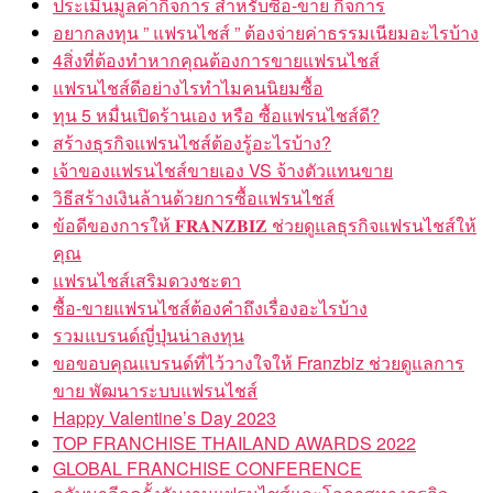
อยากลงทุน ” แฟรนไชส์ ” ต้องจ่ายค่าธรรมเนียมอะไรบ้าง
4สิ่งที่ต้องทำหากคุณต้องการขายแฟรนไชส์
แฟรนไชส์ดีอย่างไรทำไมคนนิยมซื้อ
ทุน 5 หมื่นเปิดร้านเอง หรือ ซื้อแฟรนไชส์ดี?
สร้างธุรกิจแฟรนไชส์ต้องรู้อะไรบ้าง?
เจ้าของแฟรนไชส์ขายเอง VS จ้างตัวแทนขาย
วิธีสร้างเงินล้านด้วยการซื้อแฟรนไชส์
ข้อดีของการให้ 𝐅𝐑𝐀𝐍𝐙𝐁𝐈𝐙 ช่วยดูแลธุรกิจแฟรนไชส์ให้
คุณ
แฟรนไชส์เสริมดวงชะตา
ซื้อ-ขายแฟรนไชส์ต้องคำถึงเรื่องอะไรบ้าง
รวมแบรนด์ญี่ปุ่นน่าลงทุน
ขอขอบคุณแบรนด์ที่ไว้วางใจให้ Franzbiz ช่วยดูแลการ
ขาย พัฒนาระบบแฟรนไชส์
Happy Valentine’s Day 2023
TOP FRANCHISE THAILAND AWARDS 2022
GLOBAL FRANCHISE CONFERENCE
กลับมาอีกครั้งกับงานแฟรนไชส์และโอกาสทางธุรกิจ