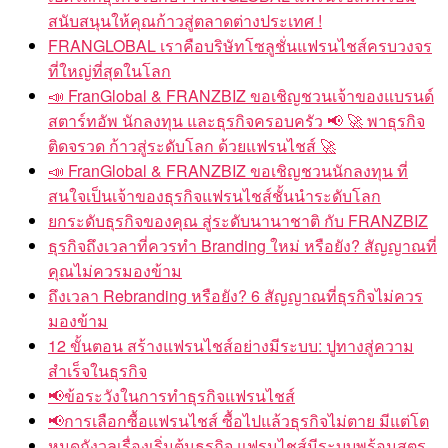
สนับสนุนให้คุณก้าวสู่ตลาดต่างประเทศ !
FRANGLOBAL เราคือบริษัทโซลูชั่นแฟรนไชส์ครบวงจร
ที่ใหญ่ที่สุดในโลก
FranGlobal & FRANZBIZ ขอเชิญชวนเจ้าของแบรนด์
สตาร์ทอัพ นักลงทุน และธุรกิจครอบครัว
พาธุรกิจ
ติดจรวด ก้าวสู่ระดับโลก ด้วยแฟรนไชส์
FranGlobal & FRANZBIZ ขอเชิญชวนนักลงทุน ที่
สนใจเป็นเจ้าของธุรกิจแฟรนไชส์ชั้นนำระดับโลก
ยกระดับธุรกิจของคุณ สู่ระดับนานาชาติ กับ FRANZBIZ
ธุรกิจถึงเวลาที่ควรทำ Branding ใหม่ หรือยัง? สัญญาณที่
คุณไม่ควรมองข้าม
ถึงเวลา Rebranding หรือยัง? 6 สัญญาณที่ธุรกิจไม่ควร
มองข้าม
12 ขั้นตอน สร้างแฟรนไชส์อย่างมีระบบ: ปูทางสู่ความ
สำเร็จในธุรกิจ
ข้อระวังในการทำธุรกิจแฟรนไชส์
การเลือกซื้อแฟรนไชส์ ซื้อไปแล้วธุรกิจไม่ตาย มีแต่โต
หมดกังวลเรื่องเริ่มต้นธุรกิจ แฟรนไชส์มีระบบพร้อมสูตร