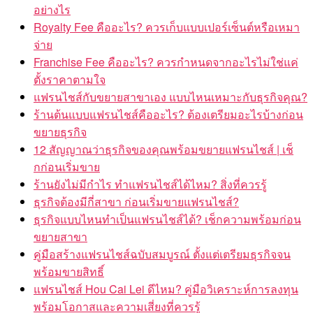
อย่างไร
Royalty Fee คืออะไร? ควรเก็บแบบเปอร์เซ็นต์หรือเหมา
จ่าย
Franchise Fee คืออะไร? ควรกำหนดจากอะไรไม่ใช่แค่
ตั้งราคาตามใจ
แฟรนไชส์กับขยายสาขาเอง แบบไหนเหมาะกับธุรกิจคุณ?
ร้านต้นแบบแฟรนไชส์คืออะไร? ต้องเตรียมอะไรบ้างก่อน
ขยายธุรกิจ
12 สัญญาณว่าธุรกิจของคุณพร้อมขยายแฟรนไชส์ | เช็
กก่อนเริ่มขาย
ร้านยังไม่มีกำไร ทำแฟรนไชส์ได้ไหม? สิ่งที่ควรรู้
ธุรกิจต้องมีกี่สาขา ก่อนเริ่มขายแฟรนไชส์?
ธุรกิจแบบไหนทำเป็นแฟรนไชส์ได้? เช็กความพร้อมก่อน
ขยายสาขา
คู่มือสร้างแฟรนไชส์ฉบับสมบูรณ์ ตั้งแต่เตรียมธุรกิจจน
พร้อมขายสิทธิ์
แฟรนไชส์ Hou Cai Lei ดีไหม? คู่มือวิเคราะห์การลงทุน
พร้อมโอกาสและความเสี่ยงที่ควรรู้