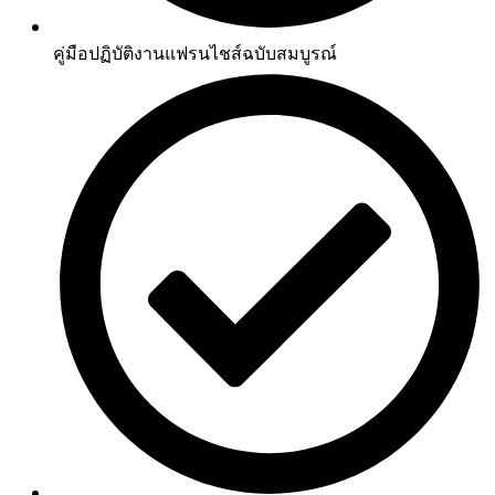
คู่มือปฏิบัติงานแฟรนไชส์ฉบับสมบูรณ์