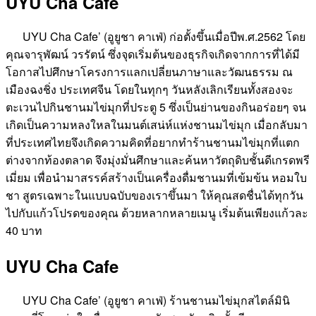
UYU Cha Cafe
UYU Cha Cafe’ (อูยูชา คาเฟ่) ก่อตั้งขึ้นเมื่อปีพ.ศ.2562 โดย
คุณจารุพัฒน์ วรรัตน์ ซึ่งจุดเริ่มต้นของธุรกิจเกิดจากการที่ได้มี
โอกาสไปศึกษาโครงการแลกเปลี่ยนภาษาและวัฒนธรรม ณ
เมืองฉงชิ่ง ประเทศจีน โดยในทุกๆ วันหลังเลิกเรียนทั้งสองจะ
ตะเวนไปกินชานมไข่มุกที่ประตู 5 ซึ่งเป็นย่านของกินอร่อยๆ จน
เกิดเป็นความหลงใหลในมนต์เสน่ห์แห่งชานมไข่มุก เมื่อกลับมา
ที่ประเทศไทยจึงเกิดความคิดที่อยากทำร้านชานมไข่มุกที่แตก
ต่างจากท้องตลาด จึงมุ่งมั่นศึกษาและค้นหาวัตถุดิบชั้นดีเกรดพรี
เมี่ยม เพื่อนำมาสรรค์สร้างเป็นเครื่องดื่มชานมที่เข้มข้น หอมใบ
ชา สูตรเฉพาะในแบบฉบับของเราขึ้นมา ให้คุณสดชื่นได้ทุกวัน
ไปกับแก้วโปรดของคุณ ด้วยหลากหลายเมนู เริ่มต้นเพียงแก้วละ
40 บาท
UYU Cha Cafe
UYU Cha Cafe’ (อูยูชา คาเฟ่) ร้านชานมไข่มุกสไตล์มินิ