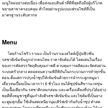
เมนูใหม่อย่างต่อเนื่อง เพื่อส่งมอบสินค้าที่ดีที่สุดถึงมือผู้บริโภค
ขยายสาขาครอบคลุม ทั่วไทยผ่านรูปแบบแฟรนไชส์ที่เป็น
มาตรฐานระดับสากล
Menu
โดยร้านโชริว ราเมง เป็นร้านราเมงสไตล์ญี่ปุ่นฟิวชั่น
รสชาติเข้มข้นถูกปากคนไทย ราคาจับต้องได้ โดดเด่นในเรื่อง
ของการคัดสรรวัตถุดิบคุณภาพดี ควบคุมการผลิตและจัดส่งผ่าน
ระบบครัวกลาง ตลอดจนความพิถีพิถันในกระบวนการทำทุกขั้น
ตอน ตั้งแต่การปรุงน้ำซุปให้เข้มข้นด้วยการนำกระดูกหมูมา
เคี่ยวจนเปื่อยเป็นเวลากว่า 6 ชั่วโมง จนได้ซุปข้นสีขาวนวลขุ่น
เป็นเนื้อเดียวกัน รสชาติกลมกล่อม และเครื่องเคียงที่ปรุงได้อย่าง
พอดีทั้งหมูชาชูที่นุ่มกำลังดีรสชาติเข้มข้น และไข่ต้มที่เป็นยาง
มะตูมสุกเยิ้ม ใช้เส้นสดเหนียวนุ่มเสิร์ฟเข้ากันกับน้ำซุป ทำสด
ชามต่อชาม โดยเมนูที่ขายดีและเป็นซิกเนเจอร์ของร้าน ได้แก่