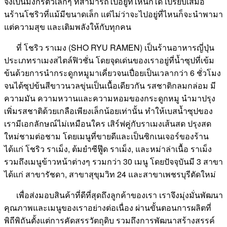
จึงเป็นมังกรตัวเล็กๆ ที่สามารถไปอยู่ที่ไหนก็ได้ เปรียบเสมือ
นร้านโชริวที่แม้มีขนาดเล็ก แต่ไม่ว่าจะไปอยู่ที่ไหนก็จะนำพามา
แต่ความสุข และเติมพลังให้กับทุกคน
ที่ โชริว ราเมง (SHO RYU RAMEN) เป็นร้านอาหารญี่ปุ่น
ประเภทราเมงสไตล์ฟิวชั่น โดยจุดเด่นของเราอยู่ที่น้ำซุปที่เข้ม
ข้นด้วยการนำกระดูกหมูมาเคี่ยวจนเปื่อยเป็นเวลากว่า 6 ชั่วโมง
จนได้ซุปข้นสีขาวนวลขุ่นเป็นเนื้อเดียวกัน รสชาติกลมกล่อม มี
ความมัน ความหวานและความหอมของกระดูกหมู นำมาปรุง
เพิ่มรสชาติด้วยเกลือเพียงเล็กน้อยเท่านั้น ทำให้เบสน้ำซุปของ
เรามีเอกลักษณ์ไม่เหมือนใคร เสิร์ฟคู่กับราเมงเส้นสด ปรุงสด
ใหม่ชามต่อชาม โดยเมนูที่ขายดีและเป็นซิกเนเจอร์ของร้าน
ได้แก่ โชริว ราเม็ง, ต้มยำซีฟู๊ด ราเม็ง, และหม่าล่าเนื้อ ราเม็ง
รวมถึงเมนูข้าวหน้าต่างๆ รวมกว่า 30 เมนู โดยปัจจุบันมี 3 สาขา
ได้แก่ สาขารัชดา, สาขาสุขุมวิท 24 และสาขาเพชรบุรีตัดใหม่
เพื่อส่งมอบสินค้าที่ดีที่สุดถึงลูกค้าของเรา เราจึงมุ่งมั่นพัฒนา
คุณภาพและเมนูของเราอย่างต่อเนื่อง ผ่านขั้นตอนการผลิตที่
พิถีพิถันตั้งแต่การคัดสรรวัตถุดิบ รวมถึงการพัฒนาสร้างสรรค์