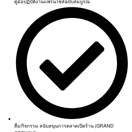
คู่มือปฏิบัติงานแฟรนไชส์ฉบับสมบูรณ์
สื่อ/กิจกรรม สนับสนุนการตลาดเปิดร้าน (GRAND