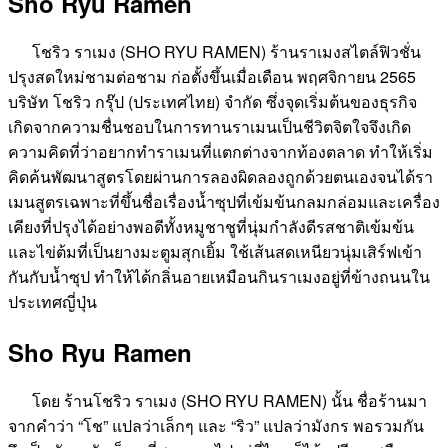
Sho Ryu Ramen
โชริว ราเมง (SHO RYU RAMEN) ร้านราเมงสไตล์ฟิวชั่น
ปรุงสดใหม่ชามต่อชาม ก่อตั้งขึ้นเมื่อเดือน พฤศจิกายน 2565
บริษัท โชริว กรุ๊ป (ประเทศไทย) จำกัด ซึ่งจุดเริ่มต้นของธุรกิจ
เกิดจากความชื่นชอบในการทานราเมนเป็นชีวิตจิตใจจึงเกิด
ความคิดที่ว่าอยากทำราเมนที่แตกต่างจากท้องตลาด ทำให้เริ่ม
คิดค้นพัฒนาสูตรโดยผ่านการลองผิดลองถูกด้วยตนเองจนได้รา
เมนสูตรเฉพาะที่ขึ้นชื่อเรื่องน้ำซุปที่เข้มข้นกลมกล่อมและเครื่อง
เคียงที่ปรุงได้อย่างพอดีทั้งหมูชาชูที่นุ่มกำลังดีรสชาติเข้มข้น
และไข่ต้มที่เป็นยางมะตูมสุกเยิ้ม ใช้เส้นสดเหนียวนุ่มเสิร์ฟเข้า
กันกับน้ำซุป ทำให้ได้กลิ่นอายเหมือนกินราเมงอยู่ที่ข้างถนนใน
ประเทศญี่ปุ่น
Sho Ryu Ramen
โดย ร้านโชริว ราเมง (SHO RYU RAMEN) นั้น ชื่อร้านมา
จากคำว่า “โช” แปลว่าเล็กๆ และ “ริว” แปลว่ามังกร พอรวมกัน