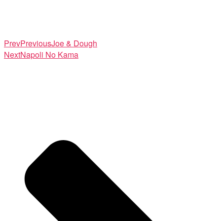
Prev
Previous
Joe & Dough
Next
Napoli No Kama